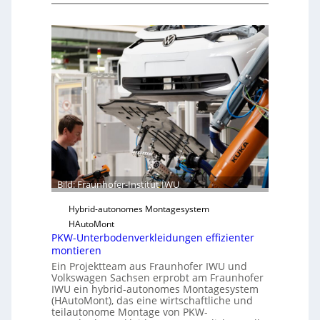
F
f
r
ü
a
r
u
S
n
o
h
f
o
t
f
w
e
a
r
r
-
e
I
u
n
Bild: Fraunhofer-Institut IWU
n
s
d
Hybrid-autonomes Montagesystem
t
K
HAutoMont
i
I
PKW-Unterbodenverkleidungen effizienter
t
montieren
u
Ein Projektteam aus Fraunhofer IWU und
t
Volkswagen Sachsen erprobt am Fraunhofer
e
IWU ein hybrid-autonomes Montagesystem
(HAutoMont), das eine wirtschaftliche und
e
teilautonome Montage von PKW-
n