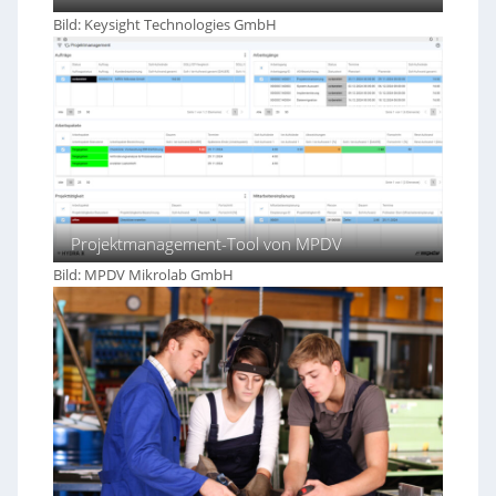
n
e
d
Bild: Keysight Technologies GmbH
r
u
m
s
e
t
i
r
d
i
e
e
n
5
.
0
Projektmanagement-Tool von MPDV
Bild: MPDV Mikrolab GmbH