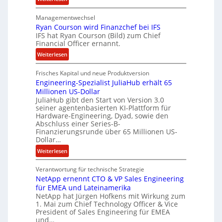
s
L
a
Managementwechsel
ö
m
Ryan Courson wird Finanzchef bei IFS
s
m
IFS hat Ryan Courson (Bild) zum Chief
e
Financial Officer ernannt.
e
g
n
:
Weiterlesen
e
R
l
Frisches Kapital und neue Produktversion
y
d
Engineering-Spezialist JuliaHub erhält 65
a
z
Millionen US-Dollar
n
a
JuliaHub gibt den Start von Version 3.0
C
h
seiner agentenbasierten KI-Plattform für
o
l
Hardware-Engineering, Dyad, sowie den
u
e
Abschluss einer Series-B-
r
n
Finanzierungsrunde über 65 Millionen US-
Dollar…
s
i
o
s
:
Weiterlesen
n
t
E
w
k
Verantwortung für technische Strategie
n
i
e
NetApp ernennt CTO & VP Sales Engineering
g
r
i
für EMEA und Lateinamerika
i
d
NetApp hat Jürgen Hofkens mit Wirkung zum
n
n
1. Mai zum Chief Technology Officer & Vice
F
e
e
President of Sales Engineering für EMEA
i
L
e
und…