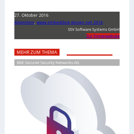
27. Oktober 2016
Allgemein
,
www.embedded-design.net 2016
SSV Software Systems GmbH
Zur Firmenwebsite
MEHR ZUM THEMA
Bild: Secunet Security Networks AG