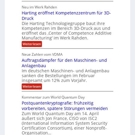
T
e
p
r
h
r
Neu im Werk Rahden
ü
i
s
o
h
b
n
Harting eröffnet Kompetenzzentrum für 3D-
m
E
e
V
ä
a
Druck
n
r
e
s
l
Die Harting Technologiegruppe baut ihre
n
r
g
S
t
Kompetenzen im Bereich 3D-Druck aus und
i
s
a
i
m
eröffnet das ‚Center of Competence Additive
i
6
u
n
m
o
Manufacturing‘ im Werk Rahden.
e
5
t
n
e
r
:
Weiterlesen
M
A
3
e
H
e
p
.
i
s
a
s
r
2
Neue Zahlen vom VDMA
s
r
l
o
i
i
Auftragsdämpfer für den Maschinen- und
t
l
l
g
i
n
Anlagenbau
u
i
w
n
Im deutschen Maschinen- und Anlagenbau
t
g
i
g
o
sanken die Bestellungen im Februar
r
f
e
n
insgesamt um 12% zum Vorjahr.
d
r
ü
C
e
ö
:
Weiterlesen
r
h
f
A
n
i
E
f
u
U
Kommentar zum World Quantum Day
e
n
f
M
f
S
Postquantenkryptografie: frühzeitig
e
t
E
C
t
r
-
vorbereiten, spätere Störungen vermeiden
u
A
K
a
Zum World Quantum Day am 14. April
D
s
o
g
u
äußert sich Jon France, CISO von ISC2
t
o
m
s
n
(International Information System Security
o
p
d
l
m
Certification Consortium), einer Nonprofit-
e
d
ä
l
e
t
Organisation…
m
L