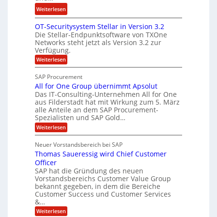
n
ö
r
:
Weiterlesen
a
s
i
N
n
u
n
OT-Securitysystem Stellar in Version 3.2
e
z
n
g
Die Stellar-Endpunktsoftware von TXOne
t
c
g
-
Networks steht jetzt als Version 3.2 zur
A
h
Verfügung.
S
p
e
p
:
Weiterlesen
p
f
O
e
T
e
b
SAP Procurement
z
-
r
e
All for One Group übernimmt Apsolut
S
i
n
e
Das IT-Consulting-Unternehmen All for One
i
a
c
e
aus Filderstadt hat mit Wirkung zum 5. März
I
l
u
alle Anteile an dem SAP Procurement-
n
F
r
i
Spezialisten und SAP Gold…
n
i
S
s
:
t
Weiterlesen
t
t
A
y
C
l
s
J
Neuer Vorstandsbereich bei SAP
T
l
y
u
Thomas Saueressig wird Chief Customer
f
s
O
l
o
t
Officer
&
r
e
i
SAP hat die Gründung des neuen
O
V
m
Vorstandsbereichs Customer Value Group
a
n
S
P
bekannt gegeben, in dem die Bereiche
H
e
t
S
Customer Success und Customer Services
G
e
u
&…
r
l
a
b
o
l
:
l
Weiterlesen
u
a
e