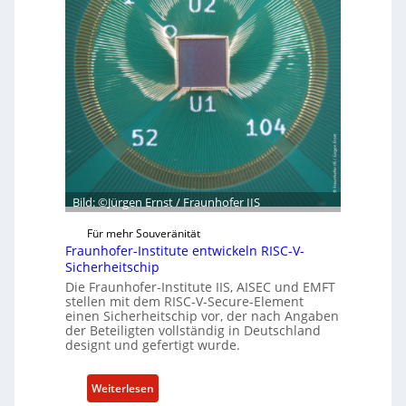
C
ü
y
n
b
d
e
e
r
t
R
G
e
e
s
s
i
c
l
h
i
Bild: ©Jürgen Ernst / Fraunhofer IIS
ä
e
f
n
Für mehr Souveränität
t
Fraunhofer-Institute entwickeln RISC-V-
c
s
Sicherheitschip
e
e
Die Fraunhofer-Institute IIS, AISEC und EMFT
A
i
stellen mit dem RISC-V-Secure-Element
c
einen Sicherheitschip vor, der nach Angaben
n
t
der Beteiligten vollständig in Deutschland
h
designt und gefertigt wurde.
e
i
:
Weiterlesen
t