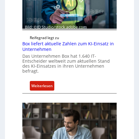
Bild: ©JD Studio/stock.adobe.com
Reifegrad legt zu
Box liefert aktuelle Zahlen zum KI-Einsatz in
Unternehmen
Das Unternehmen Box hat 1.640 IT-
Entscheider weltweit zum aktuellen Stand
des KI-Einsatzes in ihren Unternehmen
befragt.
:
Weiterlesen
B
o
x
l
i
e
f
e