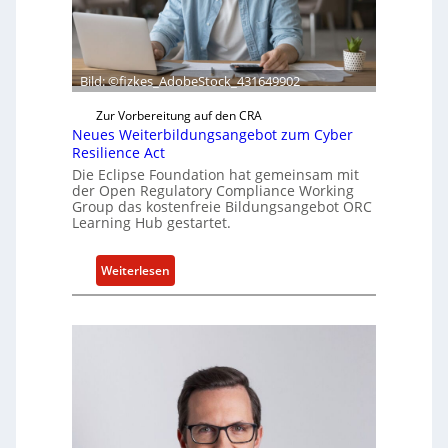
r
t
a
k
Bild: ©fizkes_AdobeStock_431649902
t
Zur Vorbereitung auf den CRA
u
Neues Weiterbildungsangebot zum Cyber
e
Resilience Act
l
Die Eclipse Foundation hat gemeinsam mit
l
der Open Regulatory Compliance Working
Group das kostenfreie Bildungsangebot ORC
e
Learning Hub gestartet.
Z
a
h
:
Weiterlesen
l
N
e
e
n
u
z
e
u
s
m
W
K
e
I
i