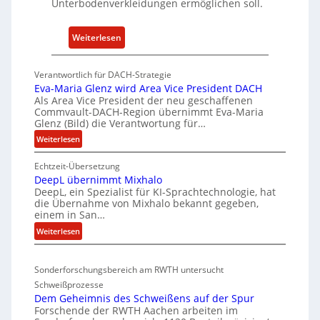
Unterbodenverkleidungen ermöglichen soll.
t
w
:
Weiterlesen
i
P
c
K
k
Verantwortlich für DACH-Strategie
W
e
Eva-Maria Glenz wird Area Vice President DACH
-
Als Area Vice President der neu geschaffenen
l
Commvault-DACH-Region übernimmt Eva-Maria
U
n
Glenz (Bild) die Verantwortung für…
n
R
:
Weiterlesen
t
I
E
e
S
Echtzeit-Übersetzung
v
r
C
DeepL übernimmt Mixhalo
a
b
-
DeepL, ein Spezialist für KI-Sprachtechnologie, hat
-
o
die Übernahme von Mixhalo bekannt gegeben,
V
M
einem in San…
d
-
a
:
Weiterlesen
e
r
S
D
n
i
i
e
a
v
c
Sonderforschungsbereich am RWTH untersucht
e
G
e
h
Schweißprozesse
p
l
r
e
Dem Geheimnis des Schweißens auf der Spur
L
e
k
Forschende der RWTH Aachen arbeiten im
r
ü
n