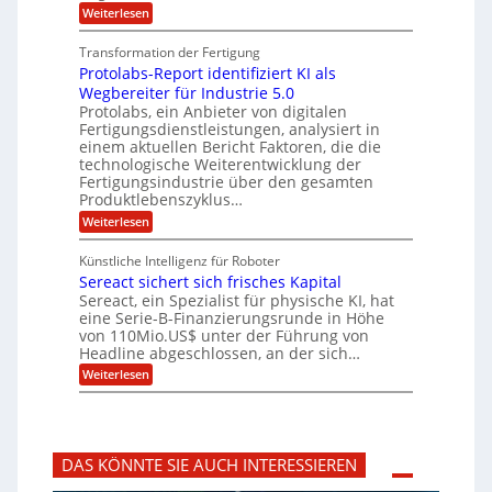
r
e
a
p
:
Weiterlesen
a
O
n
f
r
P
ff
z
e
t
o
i
z
Transformation der Fertigung
r
e
s
c
e
f
Protolabs-Report identifiziert KI als
t
e
i
n
ü
q
Wegbereiter für Industrie 5.0
r
t
r
n
u
Protolabs, ein Anbieter von digitalen
r
d
a
a
Fertigungsdienstleistungen, analysiert in
u
e
n
m
m
n
einem aktuellen Bericht Faktoren, die die
t
f
M
e
technologische Weiterentwicklung der
e
ü
a
Fertigungsindustrie über den gesamten
n
r
r
s
k
Produktlebenszyklus…
i
3
c
r
D
:
Weiterlesen
h
k
y
-
P
i
p
a
D
r
n
t
Künstliche Intelligenz für Roboter
r
o
e
o
Sereact sichert sich frisches Kapital
u
t
n
g
c
o
Sereact, ein Spezialist für physische KI, hat
-
r
k
l
u
eine Serie-B-Finanzierungsrunde in Höhe
a
a
n
von 110Mio.US$ unter der Führung von
f
b
d
i
Headline abgeschlossen, an der sich…
s
A
e
:
-
Weiterlesen
n
:
S
R
l
f
e
e
a
r
r
p
g
ü
e
o
e
h
a
r
n
z
DAS KÖNNTE SIE AUCH INTERESSIEREN
c
t
b
e
t
i
a
i