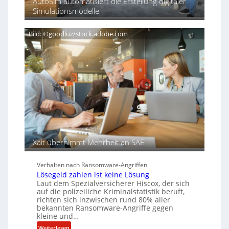
AutoSim automatisiert die Erstellung digitaler
A
e
e
t
Simulationsmodelle
C
i
i
i
H
g
ß
e
n
e
Bild: ©goodluz/stock.adobe.com
r
T
n
e
s
e
c
a
n
h
u
A
f
g
d
e
e
n
r
c
S
y
p
a
u
Xait übernimmt Mehrheit an SAE
r
r
b
Verhalten nach Ransomware-Angriffen
e
Lösegeld zahlen ist keine Lösung
i
Laut dem Spezialversicherer Hiscox, der sich
t
auf die polizeiliche Kriminalstatistik beruft,
e
richten sich inzwischen rund 80% aller
n
bekannten Ransomware-Angriffe gegen
kleine und…
z
u
:
Weiterlesen