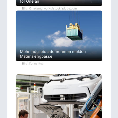
for One an
Bild: ©metamorworks/stock.adobe.com
Mehr Industrieunternehmen melden
Materialengpässe
Bild: ifo Institut