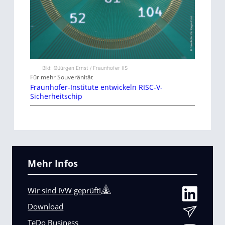
Bild: ©Jürgen Ernst / Fraunhofer IIS
Für mehr Souveränität
Fraunhofer-Institute entwickeln RISC-V-
Sicherheitschip
Mehr Infos
Wir sind IVW geprüft!
Download
TeDo Business