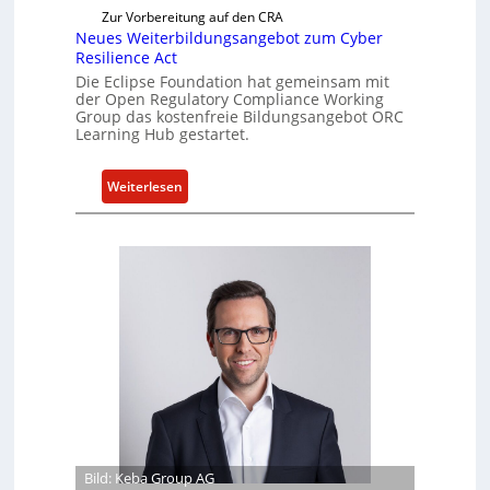
a
Zur Vorbereitung auf den CRA
k
Neues Weiterbildungsangebot zum Cyber
t
Resilience Act
u
Die Eclipse Foundation hat gemeinsam mit
der Open Regulatory Compliance Working
e
Group das kostenfreie Bildungsangebot ORC
l
Learning Hub gestartet.
l
e
:
Weiterlesen
Z
N
a
e
h
u
l
e
e
s
n
W
z
e
u
i
m
t
K
e
I
r
-
b
E
Bild: Keba Group AG
i