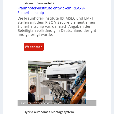
R
Für mehr Souveränität
c
e
Fraunhofer-Institute entwickeln RISC-V-
h
Sicherheitschip
s
ä
Die Fraunhofer-Institute IIS, AISEC und EMFT
i
f
stellen mit dem RISC-V-Secure-Element einen
l
t
Sicherheitschip vor, der nach Angaben der
i
s
Beteiligten vollständig in Deutschland designt
und gefertigt wurde.
e
e
n
i
c
n
:
Weiterlesen
e
h
F
A
e
r
c
i
a
t
t
u
f
n
ü
h
r
o
S
f
o
e
f
r
Bild: Fraunhofer-Institut IWU
t
-
w
I
Hybrid-autonomes Montagesystem