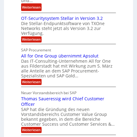
und…
i
L
r
:
Weiterlesen
n
ö
i
N
a
s
n
OT-Securitysystem Stellar in Version 3.2
e
n
u
g
Die Stellar-Endpunktsoftware von TXOne
t
z
n
-
Networks steht jetzt als Version 3.2 zur
A
c
g
Verfügung.
S
p
h
p
:
Weiterlesen
p
e
O
e
T
e
f
SAP Procurement
z
-
r
b
All for One Group übernimmt Apsolut
S
i
n
e
e
Das IT-Consulting-Unternehmen All for One
a
c
e
aus Filderstadt hat mit Wirkung zum 5. März
i
l
u
alle Anteile an dem SAP Procurement-
n
I
r
i
Spezialisten und SAP Gold…
n
F
i
s
:
t
Weiterlesen
t
S
t
A
y
C
l
s
J
Neuer Vorstandsbereich bei SAP
T
l
y
u
Thomas Saueressig wird Chief Customer
f
s
O
l
o
t
Officer
&
r
e
i
SAP hat die Gründung des neuen
O
V
m
Vorstandsbereichs Customer Value Group
a
n
S
P
bekannt gegeben, in dem die Bereiche
H
e
t
S
Customer Success und Customer Services &…
G
e
u
r
l
a
:
Weiterlesen
b
o
l
T
l