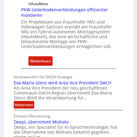
a
n
HAutoMont
r
s
PKW-Unterbodenverkleidungen effizienter
e
montieren
t
u
i
Ein Projektteam aus Fraunhofer IWU und
Volkswagen Sachsen erprobt am Fraunhofer
n
t
IWU ein hybrid-autonomes Montagesystem
d
u
(HAutoMont), das eine wirtschaftliche und
K
t
teilautonome Montage von PKW-
Unterbodenverkleidungen ermöglichen soll.
I
e
e
n
:
Weiterlesen
t
P
w
K
Verantwortlich für DACH-Strategie
i
W
Eva-Maria Glenz wird Area Vice President DACH
c
-
Als Area Vice President der neu geschaffenen
k
Commvault-DACH-Region übernimmt Eva-Maria
U
Glenz (Bild) die Verantwortung für…
e
n
:
Weiterlesen
l
t
E
n
e
Echtzeit-Übersetzung
v
R
r
DeepL übernimmt Mixhalo
a
I
b
DeepL, ein Spezialist für KI-Sprachtechnologie, hat
-
S
o
die Übernahme von Mixhalo bekannt gegeben,
M
einem in San…