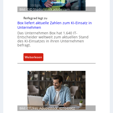
Bild: ©JD Studio/stock.adobe.com
Reifegrad legt zu
Box liefert aktuelle Zahlen zum KI-Einsatz in
Unternehmen
Das Unternehmen Box hat 1.640 IT-
Entscheider weltweit zum aktuellen Stand
des KI-Einsatzes in ihren Unternehmen
befragt.
:
Weiterlesen
B
o
x
l
i
e
f
e
r
Bild: ©fizkes_AdobeStock_431649902
t