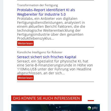
L
O
n
f
a
o
ff
a
Transformation der Fertigung
z
e
s
r
i
z
r
Protolabs-Report identifiziert KI als
t
t
c
e
f
q
Wegbereiter für Industrie 5.0
e
e
n
ü
u
Protolabs, ein Anbieter von digitalen
r
i
t
r
a
Fertigungsdienstleistungen, analysiert in
r
d
n
n
einem aktuellen Bericht Faktoren, die die
u
e
t
a
m
n
technologische Weiterentwicklung der
e
f
m
M
Fertigungsindustrie über den gesamten
n
ü
a
k
e
Produktlebenszyklus…
r
s
r
r
:
Weiterlesen
3
c
y
P
D
h
i
p
r
-
i
t
Künstliche Intelligenz für Roboter
k
o
D
n
o
Sereact sichert sich frisches Kapital
a
t
r
e
g
o
Sereact, ein Spezialist für physische KI, hat
u
n
r
l
c
eine Serie-B-Finanzierungsrunde in Höhe von
-
a
a
k
u
110Mio.US$ unter der Führung von Headline
f
b
n
i
abgeschlossen, an der sich…
s
d
e
:
-
Weiterlesen
A
:
S
R
n
f
e
e
l
r
r
p
a
ü
e
o
g
h
a
r
e
z
DAS KÖNNTE SIE AUCH INTERESSIEREN
c
t
n
e
t
i
b
i
s
d
a
t
i
e
u
i