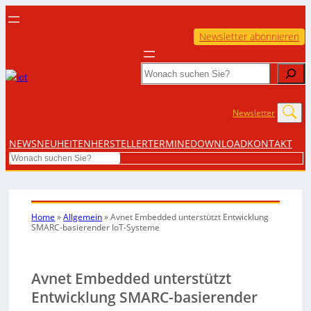
Newsletter abonnieren
Search
Newsletter
NEWS
NEUHEITEN
HERSTELLER
TERMINE
DOWNLOAD
KONTAKT
Search
Home
»
Allgemein
»
Avnet Embedded unterstützt Entwicklung
SMARC-basierender IoT-Systeme
Avnet Embedded unterstützt
Entwicklung SMARC-basierender