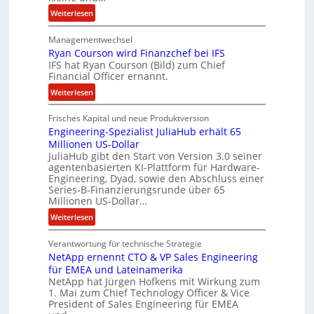
i
:
Weiterlesen
t
L
e
Managementwechsel
ö
n
Ryan Courson wird Finanzchef bei IFS
s
z
IFS hat Ryan Courson (Bild) zum Chief
e
u
Financial Officer ernannt.
g
s
:
Weiterlesen
e
a
R
l
m
Frisches Kapital und neue Produktversion
y
d
m
Engineering-Spezialist JuliaHub erhält 65
a
z
e
Millionen US-Dollar
n
a
n
JuliaHub gibt den Start von Version 3.0 seiner
C
h
agentenbasierten KI-Plattform für Hardware-
o
l
Engineering, Dyad, sowie den Abschluss einer
u
e
Series-B-Finanzierungsrunde über 65
r
n
Millionen US-Dollar…
s
i
:
Weiterlesen
o
s
E
n
t
Verantwortung für technische Strategie
n
w
k
NetApp ernennt CTO & VP Sales Engineering
g
i
e
für EMEA und Lateinamerika
i
r
i
NetApp hat Jürgen Hofkens mit Wirkung zum
n
d
1. Mai zum Chief Technology Officer & Vice
n
e
President of Sales Engineering für EMEA
F
e
e