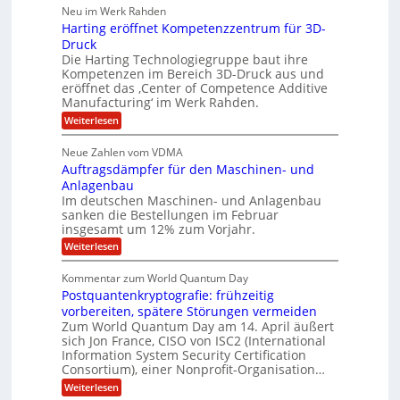
u
a
e
h
Neu im Werk Rahden
e
p
r
o
r
ü
i
Harting eröffnet Kompetenzzentrum für 3D-
s
m
h
b
n
a
Druck
E
e
V
ä
s
Die Harting Technologiegruppe baut ihre
n
r
e
S
l
Kompetenzen im Bereich 3D-Druck aus und
n
r
g
a
t
eröffnet das ‚Center of Competence Additive
i
s
u
i
m
Manufacturing‘ im Werk Rahden.
i
6
e
n
m
o
r
:
Weiterlesen
5
t
n
e
e
H
M
A
3
s
a
e
p
Neue Zahlen vom VDMA
.
s
i
r
s
r
2
i
Auftragsdämpfer für den Maschinen- und
t
l
o
g
i
i
Anlagenbau
l
l
w
n
n
Im deutschen Maschinen- und Anlagenbau
u
i
i
g
sanken die Bestellungen im Februar
t
g
r
e
o
insgesamt um 12% zum Vorjahr.
d
f
r
n
C
ö
:
Weiterlesen
ü
h
e
f
A
r
i
f
u
n
Kommentar zum World Quantum Day
e
n
E
f
U
f
Postquantenkryptografie: frühzeitig
e
t
M
C
t
S
r
vorbereiten, spätere Störungen vermeiden
E
u
K
a
-
Zum World Quantum Day am 14. April äußert
s
o
g
A
sich Jon France, CISO von ISC2 (International
D
t
m
s
u
Information System Security Certification
o
p
o
d
m
n
Consortium), einer Nonprofit-Organisation…
e
ä
l
e
t
m
d
:
Weiterlesen
r
l
e
p
P