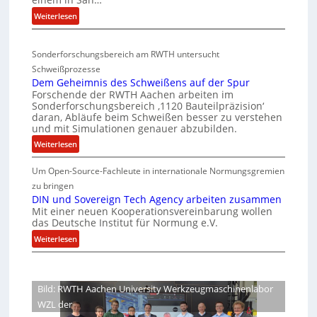
C
d
a
-
:
Weiterlesen
e
r
D
V
n
i
e
-
a
v
Sonderforschungsbereich am RWTH untersucht
e
G
S
e
Schweißprozesse
p
l
i
r
Dem Geheimnis des Schweißens auf der Spur
L
e
c
k
Forschende der RWTH Aachen arbeiten im
ü
n
h
Sonderforschungsbereich ‚1120 Bauteilpräzision‘
l
b
z
daran, Abläufe beim Schweißen besser zu verstehen
e
e
e
w
und mit Simulationen genauer abzubilden.
r
i
r
i
:
Weiterlesen
h
n
d
r
D
e
i
u
d
Um Open-Source-Fachleute in internationale Normungsgremien
e
m
i
n
A
m
zu bringen
m
t
r
g
G
DIN und Sovereign Tech Agency arbeiten zusammen
t
e
s
e
Mit einer neuen Kooperationsvereinbarung wollen
e
M
a
das Deutsche Institut für Normung e.V.
c
n
h
i
V
h
e
:
Weiterlesen
e
x
i
i
D
i
ff
h
c
m
I
p
i
a
e
n
N
z
l
Bild: RWTH Aachen University Werkzeugmaschinenlabor
P
i
u
o
i
r
WZL der
s
n
e
e