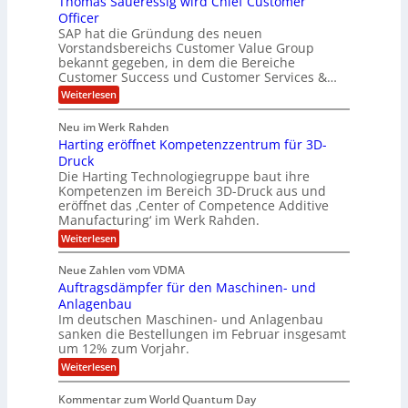
Thomas Saueressig wird Chief Customer
f
s
O
u
o
t
Officer
&
r
e
l
SAP hat die Gründung des neuen
O
V
m
i
Vorstandsbereichs Customer Value Group
n
S
P
bekannt gegeben, in dem die Bereiche
a
e
t
S
Customer Success und Customer Services &…
G
e
H
r
l
a
:
Weiterlesen
u
o
l
T
l
b
u
a
h
Neu im Werk Rahden
e
p
r
e
o
ü
i
Harting eröffnet Kompetenzzentrum für 3D-
s
m
r
b
n
a
Druck
E
h
e
V
s
Die Harting Technologiegruppe baut ihre
n
r
e
S
ä
Kompetenzen im Bereich 3D-Druck aus und
n
r
g
a
l
eröffnet das ‚Center of Competence Additive
i
s
u
i
t
m
Manufacturing‘ im Werk Rahden.
i
e
n
m
o
r
6
:
Weiterlesen
t
n
e
e
H
5
A
3
s
a
e
p
Neue Zahlen vom VDMA
.
M
s
r
s
r
2
i
Auftragsdämpfer für den Maschinen- und
i
t
o
g
i
i
Anlagenbau
l
l
w
n
n
Im deutschen Maschinen- und Anlagenbau
u
l
i
g
sanken die Bestellungen im Februar insgesamt
t
g
r
e
i
um 12% zum Vorjahr.
d
f
r
o
C
ö
:
Weiterlesen
ü
n
h
f
A
r
i
f
e
u
Kommentar zum World Quantum Day
e
n
E
f