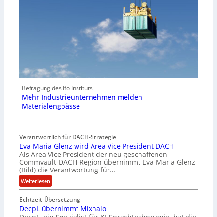
Befragung des Ifo Instituts
Mehr Industrieunternehmen melden
Materialengpässe
Verantwortlich für DACH-Strategie
Eva-Maria Glenz wird Area Vice President DACH
Als Area Vice President der neu geschaffenen
Commvault-DACH-Region übernimmt Eva-Maria Glenz
(Bild) die Verantwortung für…
:
Weiterlesen
E
Echtzeit-Übersetzung
v
DeepL übernimmt Mixhalo
a
DeepL, ein Spezialist für KI-Sprachtechnologie, hat die