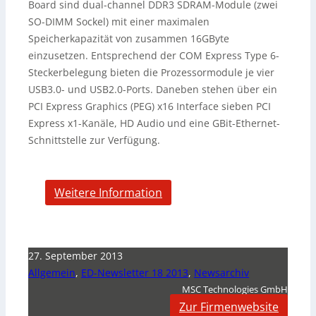
Board sind dual-channel DDR3 SDRAM-Module (zwei
SO-DIMM Sockel) mit einer maximalen
Speicherkapazität von zusammen 16GByte
einzusetzen. Entsprechend der COM Express Type 6-
Steckerbelegung bieten die Prozessormodule je vier
USB3.0- und USB2.0-Ports. Daneben stehen über ein
PCI Express Graphics (PEG) x16 Interface sieben PCI
Express x1-Kanäle, HD Audio und eine GBit-Ethernet-
Schnittstelle zur Verfügung.
Weitere Information
27. September 2013
Allgemein
,
ED-Newsletter 18 2013
,
Newsarchiv
MSC Technologies GmbH
Zur Firmenwebsite