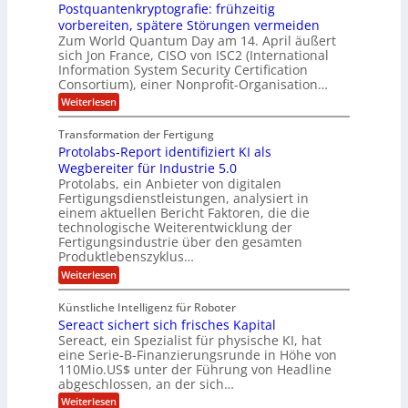
n
f
Postquantenkryptografie: frühzeitig
e
t
M
C
U
t
r
vorbereiten, spätere Störungen vermeiden
E
u
K
a
S
Zum World Quantum Day am 14. April äußert
s
o
g
A
-
sich Jon France, CISO von ISC2 (International
t
m
s
u
Information System Security Certification
o
D
p
d
m
n
Consortium), einer Nonprofit-Organisation…
e
ä
o
e
t
m
d
:
Weiterlesen
l
r
e
p
P
L
O
l
n
f
o
ff
a
Transformation der Fertigung
z
e
a
s
i
z
r
Protolabs-Report identifiziert KI als
t
t
r
c
e
f
q
Wegbereiter für Industrie 5.0
e
e
n
ü
u
Protolabs, ein Anbieter von digitalen
r
i
t
r
a
Fertigungsdienstleistungen, analysiert in
r
d
n
n
einem aktuellen Bericht Faktoren, die die
u
e
t
a
m
n
technologische Weiterentwicklung der
e
f
m
M
Fertigungsindustrie über den gesamten
n
ü
a
k
e
Produktlebenszyklus…
r
s
r
r
:
Weiterlesen
3
c
y
P
D
h
i
p
r
-
i
t
Künstliche Intelligenz für Roboter
k
o
D
n
o
Sereact sichert sich frisches Kapital
a
t
r
e
g
o
Sereact, ein Spezialist für physische KI, hat
u
n
r
l
c
eine Serie-B-Finanzierungsrunde in Höhe von
-
a
a
k
u
110Mio.US$ unter der Führung von Headline
f
b
n
i
abgeschlossen, an der sich…
s
d
e
:
-
Weiterlesen
A
: