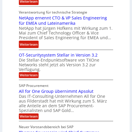
:
Weiterlesen
o
s
E
n
t
Verantwortung für technische Strategie
n
w
k
NetApp ernennt CTO & VP Sales Engineering
g
i
e
für EMEA und Lateinamerika
i
r
i
NetApp hat Jürgen Hofkens mit Wirkung zum 1.
n
d
Mai zum Chief Technology Officer & Vice
n
e
President of Sales Engineering für EMEA und…
F
e
e
i
L
:
Weiterlesen
r
n
ö
N
i
OT-Securitysystem Stellar in Version 3.2
a
s
e
n
Die Stellar-Endpunktsoftware von TXOne
n
u
t
g
Networks steht jetzt als Version 3.2 zur
z
n
A
-
Verfügung.
c
g
p
S
:
Weiterlesen
h
p
O
p
e
T
e
e
SAP Procurement
-
f
r
z
All for One Group übernimmt Apsolut
S
b
n
e
Das IT-Consulting-Unternehmen All for One
i
e
c
e
aus Filderstadt hat mit Wirkung zum 5. März
a
u
alle Anteile an dem SAP Procurement-
i
n
l
r
Spezialisten und SAP Gold…
I
n
i
i
:
t
Weiterlesen
F
t
s
A
y
S
C
t
l
s
Neuer Vorstandsbereich bei SAP
T
l
y
J