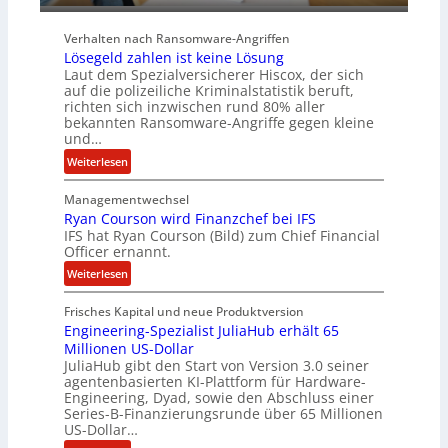
r
b
e
Verhalten nach Ransomware-Angriffen
i
Lösegeld zahlen ist keine Lösung
t
Laut dem Spezialversicherer Hiscox, der sich
e
auf die polizeiliche Kriminalstatistik beruft,
n
richten sich inzwischen rund 80% aller
z
bekannten Ransomware-Angriffe gegen kleine
u
und…
s
:
Weiterlesen
a
L
m
Managementwechsel
ö
m
Ryan Courson wird Finanzchef bei IFS
s
e
IFS hat Ryan Courson (Bild) zum Chief Financial
e
Officer ernannt.
n
g
:
Weiterlesen
e
R
l
Frisches Kapital und neue Produktversion
y
d
Engineering-Spezialist JuliaHub erhält 65
a
z
Millionen US-Dollar
n
a
JuliaHub gibt den Start von Version 3.0 seiner
C
h
agentenbasierten KI-Plattform für Hardware-
o
l
Engineering, Dyad, sowie den Abschluss einer
u
e
Series-B-Finanzierungsrunde über 65 Millionen
r
n
US-Dollar…
s
i