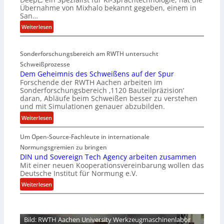
-
Übernahme von Mixhalo bekannt gegeben, einem in
M
San…
a
:
Weiterlesen
r
D
i
e
a
Sonderforschungsbereich am RWTH untersucht
e
G
Schweißprozesse
p
l
Dem Geheimnis des Schweißens auf der Spur
L
e
Forschende der RWTH Aachen arbeiten im
ü
n
Sonderforschungsbereich ‚1120 Bauteilpräzision‘
b
z
daran, Abläufe beim Schweißen besser zu verstehen
e
w
und mit Simulationen genauer abzubilden.
r
i
:
Weiterlesen
n
r
D
i
d
Um Open-Source-Fachleute in internationale
e
m
A
m
Normungsgremien zu bringen
m
r
G
DIN und Sovereign Tech Agency arbeiten zusammen
t
e
Mit einer neuen Kooperationsvereinbarung wollen das
e
M
a
Deutsche Institut für Normung e.V.
h
i
V
e
:
Weiterlesen
x
i
i
D
h
c
m
I
a
e
n
N
l
Bild: RWTH Aachen University Werkzeugmaschinenlabor
P
i
u