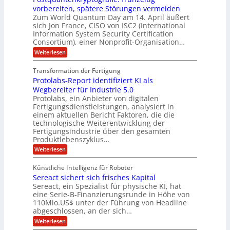
M
C
U
t
r
vorbereiten, spätere Störungen vermeiden
E
u
K
a
S
Zum World Quantum Day am 14. April äußert
s
o
g
A
-
sich Jon France, CISO von ISC2 (International
t
m
s
u
Information System Security Certification
o
D
p
d
m
n
Consortium), einer Nonprofit-Organisation…
e
ä
o
e
t
m
d
:
Weiterlesen
l
r
e
p
P
L
O
l
n
f
o
ff
a
Transformation der Fertigung
z
e
a
s
i
z
r
Protolabs-Report identifiziert KI als
t
t
r
c
e
f
q
Wegbereiter für Industrie 5.0
e
e
n
ü
u
Protolabs, ein Anbieter von digitalen
r
i
t
r
a
Fertigungsdienstleistungen, analysiert in
r
d
n
n
einem aktuellen Bericht Faktoren, die die
u
e
t
a
m
n
technologische Weiterentwicklung der
e
f
m
M
Fertigungsindustrie über den gesamten
n
ü
a
k
e
Produktlebenszyklus…
r
s
r
r
:
Weiterlesen
3
c
y
P
D
h
i
p
r
-
i
t
Künstliche Intelligenz für Roboter
k
o
D
n
o
Sereact sichert sich frisches Kapital
a
t
r
e
g
o
Sereact, ein Spezialist für physische KI, hat
u
n
r
l
c
eine Serie-B-Finanzierungsrunde in Höhe von
-
a
a
k
u
110Mio.US$ unter der Führung von Headline
f
b
n
i
abgeschlossen, an der sich…
s
d
e
:
-
Weiterlesen
A
:
S
R
n