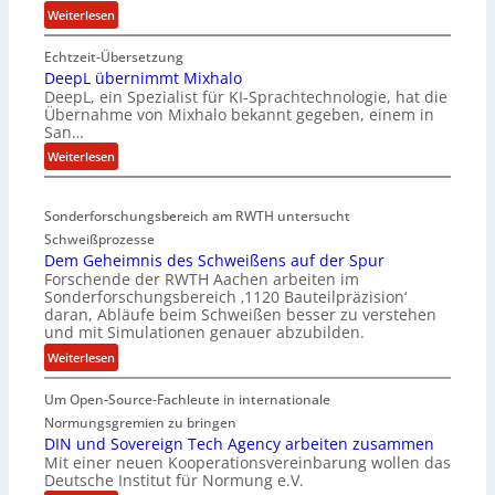
:
Weiterlesen
E
Echtzeit-Übersetzung
v
DeepL übernimmt Mixhalo
a
DeepL, ein Spezialist für KI-Sprachtechnologie, hat die
-
Übernahme von Mixhalo bekannt gegeben, einem in
M
San…
a
:
Weiterlesen
r
D
i
e
a
Sonderforschungsbereich am RWTH untersucht
e
G
Schweißprozesse
p
l
Dem Geheimnis des Schweißens auf der Spur
L
e
Forschende der RWTH Aachen arbeiten im
ü
n
Sonderforschungsbereich ‚1120 Bauteilpräzision‘
b
z
daran, Abläufe beim Schweißen besser zu verstehen
e
w
und mit Simulationen genauer abzubilden.
r
i
:
Weiterlesen
n
r
D
i
d
Um Open-Source-Fachleute in internationale
e
m
A
m
Normungsgremien zu bringen
m
r
G
DIN und Sovereign Tech Agency arbeiten zusammen
t
e
Mit einer neuen Kooperationsvereinbarung wollen das
e
M
a
Deutsche Institut für Normung e.V.
h
i