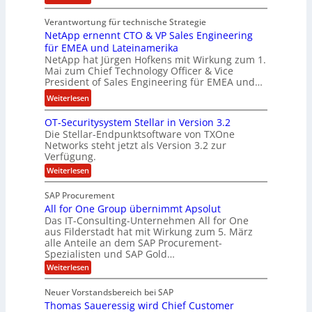
o
s
E
n
t
Verantwortung für technische Strategie
n
w
k
NetApp ernennt CTO & VP Sales Engineering
g
i
e
für EMEA und Lateinamerika
i
r
i
NetApp hat Jürgen Hofkens mit Wirkung zum 1.
n
d
Mai zum Chief Technology Officer & Vice
n
e
President of Sales Engineering für EMEA und…
F
e
e
i
L
:
Weiterlesen
r
n
ö
N
i
OT-Securitysystem Stellar in Version 3.2
a
s
e
n
Die Stellar-Endpunktsoftware von TXOne
n
u
t
g
Networks steht jetzt als Version 3.2 zur
z
n
A
-
Verfügung.
c
g
p
S
:
Weiterlesen
h
p
O
p
e
T
e
e
SAP Procurement
-
f
r
z
All for One Group übernimmt Apsolut
S
b
n
e
Das IT-Consulting-Unternehmen All for One
i
e
c
e
aus Filderstadt hat mit Wirkung zum 5. März
a
u
alle Anteile an dem SAP Procurement-
i
n
l
r
Spezialisten und SAP Gold…
I
n
i
i
:
t
Weiterlesen
F
t
s
A
y
S
C
t
l
s
Neuer Vorstandsbereich bei SAP
T
l
y
J
Thomas Saueressig wird Chief Customer
f
s
O