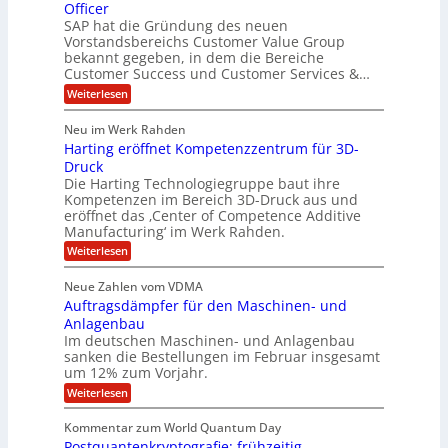
u
o
t
Officer
&
r
e
l
SAP hat die Gründung des neuen
O
V
m
i
Vorstandsbereichs Customer Value Group
n
S
P
bekannt gegeben, in dem die Bereiche
a
e
t
S
Customer Success und Customer Services &…
G
e
H
r
l
a
:
Weiterlesen
u
o
l
T
l
b
u
a
h
Neu im Werk Rahden
e
p
r
e
o
ü
i
Harting eröffnet Kompetenzzentrum für 3D-
s
m
r
b
n
a
Druck
E
h
e
V
s
Die Harting Technologiegruppe baut ihre
n
r
e
S
ä
Kompetenzen im Bereich 3D-Druck aus und
n
r
g
a
l
eröffnet das ‚Center of Competence Additive
i
s
u
i
t
m
Manufacturing‘ im Werk Rahden.
i
e
n
m
o
r
6
:
Weiterlesen
t
n
e
e
H
5
A
3
s
a
e
p
Neue Zahlen vom VDMA
.
M
s
r
s
r
2
i
Auftragsdämpfer für den Maschinen- und
i
t
o
g
i
i
Anlagenbau
l
l
w
n
n
Im deutschen Maschinen- und Anlagenbau
u
l
i
g
sanken die Bestellungen im Februar insgesamt
t
g
r
e
i
um 12% zum Vorjahr.
d
f
r
o
C
ö
:
Weiterlesen
ü
n
h
f
A
r
i
f
e
u
Kommentar zum World Quantum Day
e
n
E
f
n
f
Postquantenkryptografie: frühzeitig
e
t