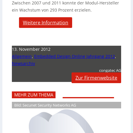
Zwischen 2007 und 2011 konnte der Modul-Hersteller
ein Wachstum von 293 Prozent erzielen.
Weitere Information
13. November 2012
Allgemein
,
Embedded Design Online Jahrgang 2012
,
Newsarchiv
congatec AG
Zur Firmenwebsite
MEHR ZUM THEMA
Bild: Secunet Security Networks AG