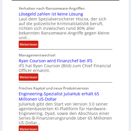
r
c
Verhalten nach Ransomware-Angriffen
S
y
Lösegeld zahlen ist keine Lösung
p
a
Laut dem Spezialversicherer Hiscox, der sich
u
r
auf die polizeiliche Kriminalstatistik beruft,
r
b
richten sich inzwischen rund 80% aller
bekannten Ransomware-Angriffe gegen kleine
e
und…
i
t
:
Weiterlesen
e
L
n
Managementwechsel
ö
z
Ryan Courson wird Finanzchef bei IFS
s
IFS hat Ryan Courson (Bild) zum Chief Financial
u
e
Officer ernannt.
s
g
:
a
Weiterlesen
e
R
m
l
Frisches Kapital und neue Produktversion
y
m
d
Engineering-Spezialist JuliaHub erhält 65
a
e
z
Millionen US-Dollar
n
n
a
JuliaHub gibt den Start von Version 3.0 seiner
C
h
agentenbasierten KI-Plattform für Hardware-
o
l
Engineering, Dyad, sowie den Abschluss einer
u
e
Series-B-Finanzierungsrunde über 65 Millionen
r
n
US-Dollar…
s
i
:
Weiterlesen