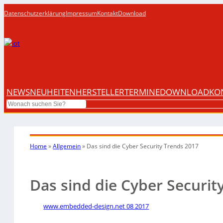
Datenschutzerklärung
Impressum
Kontakt
Download
NEWS
NEUHEITEN
HERSTELLER
TERMINE
DOWNLOAD
KO
Search
Home
»
Allgemein
»
Das sind die Cyber Security Trends 2017
Das sind die Cyber Securit
www.embedded-design.net 08 2017