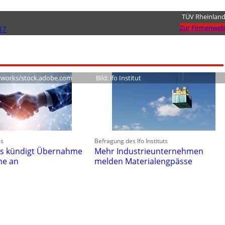
TÜV Rheinlan
Zur Firmenweb
17
rworks/stock.adobe.com
Bild: ifo Institut
s
Befragung des Ifo Instituts
ies kündigt Übernahme
Mehr Industrieunternehmen
ne an
melden Materialengpässe