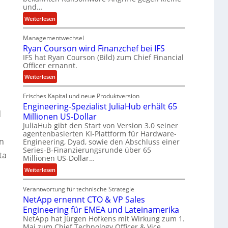
b
und…
e
:
Weiterlesen
i
,
L
t
Managementwechsel
ö
e
Ryan Courson wird Finanzchef bei IFS
s
n
IFS hat Ryan Courson (Bild) zum Chief Financial
e
z
Officer ernannt.
g
u
e
:
Weiterlesen
s
l
R
a
d
Frisches Kapital und neue Produktversion
y
m
Engineering-Spezialist JuliaHub erhält 65
z
a
m
d
a
Millionen US-Dollar
n
e
h
JuliaHub gibt den Start von Version 3.0 seiner
C
n
agentenbasierten KI-Plattform für Hardware-
l
o
on
Engineering, Dyad, sowie den Abschluss einer
e
u
Series-B-Finanzierungsrunde über 65
ta
n
r
Millionen US-Dollar…
i
s
:
Weiterlesen
s
o
E
t
n
Verantwortung für technische Strategie
n
k
w
NetApp ernennt CTO & VP Sales
g
e
i
Engineering für EMEA und Lateinamerika
i
i
r
NetApp hat Jürgen Hofkens mit Wirkung zum 1.
n
n
d
Mai zum Chief Technology Officer & Vice
e