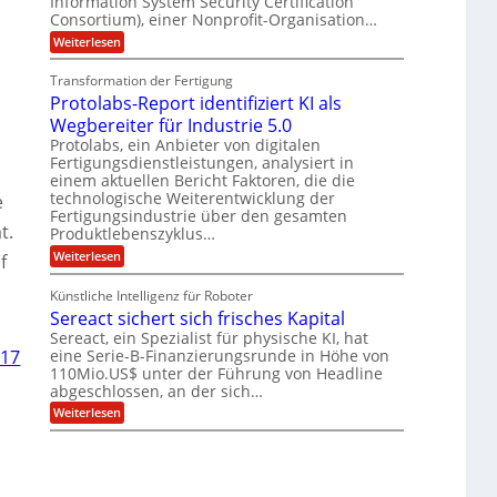
Information System Security Certification
t
m
r
L
l
Consortium), einer Nonprofit-Organisation…
e
p
O
n
a
a
:
f
Weiterlesen
ff
z
P
e
t
i
r
z
o
r
c
e
Transformation der Fertigung
e
s
f
e
n
i
Protolabs-Report identifiziert KI als
t
ü
r
t
q
r
n
Wegbereiter für Industrie 5.0
r
u
d
a
Protolabs, ein Anbieter von digitalen
u
a
e
m
Fertigungsdienstleistungen, analysiert in
m
n
n
f
einem aktuellen Bericht Faktoren, die die
t
M
e
ü
e
a
technologische Weiterentwicklung der
e
r
r
n
s
Fertigungsindustrie über den gesamten
3
i
k
c
t.
Produktlebenszyklus…
D
r
h
k
-
:
Weiterlesen
y
f
i
a
D
P
p
n
r
r
t
e
Künstliche Intelligenz für Roboter
u
o
o
n
Sereact sichert sich frisches Kapital
c
t
g
-
k
o
r
Sereact, ein Spezialist für physische KI, hat
u
l
a
n
eine Serie-B-Finanzierungsrunde in Höhe von
017
a
f
d
110Mio.US$ unter der Führung von Headline
b
i
A
abgeschlossen, an der sich…
s
e
n
-
:
Weiterlesen
:
l
R
S
f
a
e
e
r
g
p
r
ü
e
o
e
h
n
r
a
z
b