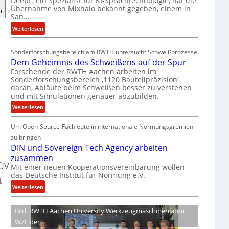
DeepL, ein Spezialist für KI-Sprachtechnologie, hat die
-
Übernahme von Mixhalo bekannt gegeben, einem in
M
San…
a
:
Weiterlesen
r
D
i
e
a
Sonderforschungsbereich am RWTH untersucht Schweißprozesse
e
G
Dem Geheimnis des Schweißens auf der Spur
p
l
Forschende der RWTH Aachen arbeiten im
L
e
Sonderforschungsbereich ‚1120 Bauteilpräzision‘
ü
daran, Abläufe beim Schweißen besser zu verstehen
n
und mit Simulationen genauer abzubilden.
b
z
e
:
w
Weiterlesen
r
D
i
n
Um Open-Source-Fachleute in internationale Normungsgremien
e
r
i
m
d
zu bringen
m
G
A
DIN und Sovereign Tech Agency arbeiten
m
e
r
zusammen
t
TÜV
h
e
Mit einer neuen Kooperationsvereinbarung wollen
M
das Deutsche Institut für Normung e.V.
e
a
t
i
i
V
:
Weiterlesen
x
m
i
D
h
n
c
I
Bild: RWTH Aachen University Werkzeugmaschinenlabor
a
i
e
N
WZL der
l
s
P
u