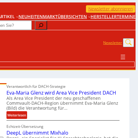
Newsletter abonnieren
RTIKEL
NEUHEITEN
MARKTÜBERSICHTEN
HERSTELLER
TERMINE
Newsletter
Verantwortlich für DACH-Strategie
Eva-Maria Glenz wird Area Vice President DACH
Als Area Vice President der neu geschaffenen
Commvault-DACH-Region übernimmt Eva-Maria Glenz
(Bild) die Verantwortung für…
:
Weiterlesen
E
Echtzeit-Übersetzung
v
DeepL übernimmt Mixhalo
a