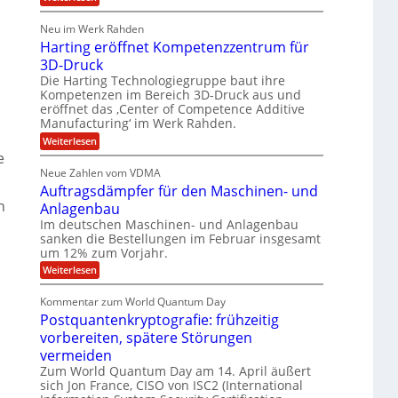
l
o
l
b
T
a
u
e
h
e
r
p
Neu im Werk Rahden
o
s
i
r
ü
Harting eröffnet Kompetenzzentrum für
m
n
b
E
h
a
3D-Druck
V
e
s
n
ä
e
r
Die Harting Technologiegruppe baut ihre
S
r
g
n
l
Kompetenzen im Bereich 3D-Druck aus und
a
s
i
i
t
eröffnet das ‚Center of Competence Additive
u
i
m
e
Manufacturing‘ im Werk Rahden.
n
6
o
m
r
n
t
e
:
Weiterlesen
5
e
3
A
H
e
e
M
s
.
p
a
s
Neue Zahlen vom VDMA
r
i
2
s
r
i
Auftragsdämpfer für den Maschinen- und
o
t
i
l
g
l
i
h
Anlagenbau
n
w
l
u
n
i
Im deutschen Maschinen- und Anlagenbau
g
i
t
g
r
sanken die Bestellungen im Februar insgesamt
e
f
o
d
um 12% zum Vorjahr.
r
ü
C
n
ö
:
Weiterlesen
h
r
e
f
A
i
f
E
n
u
e
Kommentar zum World Quantum Day
n
f
f
M
U
e
Postquantenkryptografie: frühzeitig
t
C
E
t
S
r
u
vorbereiten, spätere Störungen
K
A
-
a
s
o
vermeiden
g
t
u
D
m
s
Zum World Quantum Day am 14. April äußert
o
n
p
o
d
m
sich Jon France, CISO von ISC2 (International
e
d
ä
l
e