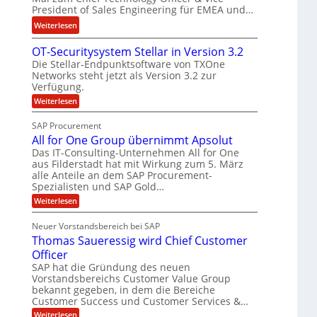
e
F
President of Sales Engineering für EMEA und…
e
L
i
:
Weiterlesen
r
ö
n
N
i
s
a
OT-Securitysystem Stellar in Version 3.2
e
n
u
n
Die Stellar-Endpunktsoftware von TXOne
t
g
n
z
Networks steht jetzt als Version 3.2 zur
A
-
g
c
Verfügung.
p
S
h
:
Weiterlesen
p
p
O
e
e
T
e
SAP Procurement
f
-
r
z
All for One Group übernimmt Apsolut
b
S
n
n
i
e
Das IT-Consulting-Unternehmen All for One
e
e
c
a
aus Filderstadt hat mit Wirkung zum 5. März
i
u
n
l
alle Anteile an dem SAP Procurement-
I
r
Spezialisten und SAP Gold…
n
i
i
F
t
t
:
s
Weiterlesen
S
y
A
C
t
s
l
Neuer Vorstandsbereich bei SAP
T
J
y
l
Thomas Saueressig wird Chief Customer
s
f
O
u
t
o
Officer
&
l
e
r
SAP hat die Gründung des neuen
V
i
m
O
Vorstandsbereichs Customer Value Group
S
n
P
a
t
bekannt gegeben, in dem die Bereiche
e
S
H
e
G
Customer Success und Customer Services &…
a
l
u
r
:
Weiterlesen