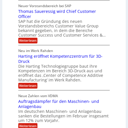
S
C
t
l
s
Neuer Vorstandsbereich bei SAP
T
l
y
J
Thomas Saueressig wird Chief Customer
f
s
O
u
o
t
Officer
&
r
e
l
SAP hat die Gründung des neuen
O
V
m
i
Vorstandsbereichs Customer Value Group
n
S
P
bekannt gegeben, in dem die Bereiche
a
e
t
S
Customer Success und Customer Services &…
G
e
H
r
l
a
:
Weiterlesen
u
o
l
T
l
b
u
a
h
Neu im Werk Rahden
e
p
r
e
o
ü
i
Harting eröffnet Kompetenzzentrum für 3D-
s
m
r
b
n
a
Druck
E
h
e
V
s
Die Harting Technologiegruppe baut ihre
n
r
e
S
ä
Kompetenzen im Bereich 3D-Druck aus und
n
r
g
a
l
eröffnet das ‚Center of Competence Additive
i
s
u
i
t
m
Manufacturing‘ im Werk Rahden.
i
e
n
m
o
r
6
:
Weiterlesen
t
n
e
e
H
5
A
3
s
a
e
p
Neue Zahlen vom VDMA
.
M
s
r
s
r
2
i
Auftragsdämpfer für den Maschinen- und
i
t
o
g
i
i
Anlagenbau
l
l
w
n
n
Im deutschen Maschinen- und Anlagenbau
u
l
i
g
sanken die Bestellungen im Februar insgesamt
t
g
r
e
i
um 12% zum Vorjahr.
d
f
r
o
C
ö
:
Weiterlesen
ü