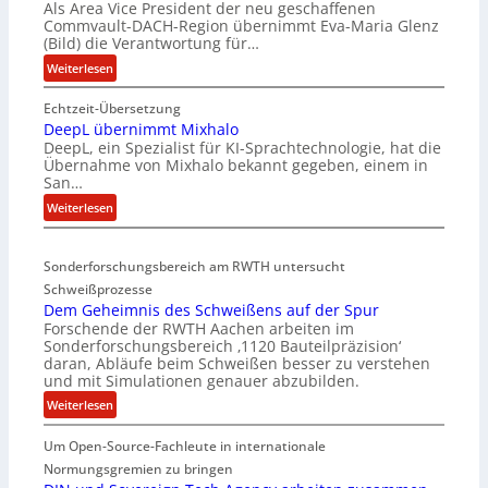
Als Area Vice President der neu geschaffenen
Commvault-DACH-Region übernimmt Eva-Maria Glenz
(Bild) die Verantwortung für…
:
Weiterlesen
E
Echtzeit-Übersetzung
v
DeepL übernimmt Mixhalo
a
DeepL, ein Spezialist für KI-Sprachtechnologie, hat die
-
Übernahme von Mixhalo bekannt gegeben, einem in
M
San…
a
:
Weiterlesen
r
D
i
e
a
Sonderforschungsbereich am RWTH untersucht
e
G
Schweißprozesse
p
l
Dem Geheimnis des Schweißens auf der Spur
L
e
Forschende der RWTH Aachen arbeiten im
ü
n
Sonderforschungsbereich ‚1120 Bauteilpräzision‘
b
z
daran, Abläufe beim Schweißen besser zu verstehen
e
w
und mit Simulationen genauer abzubilden.
r
i
:
Weiterlesen
n
r
D
i
d
Um Open-Source-Fachleute in internationale
e
m
A
m
Normungsgremien zu bringen
m
r
G