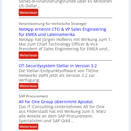
Series-B-Finanzierungsrunde über 65 Millionen
r
n
US-Dollar…
s
i
:
Weiterlesen
o
s
E
n
t
Verantwortung für technische Strategie
n
w
k
NetApp ernennt CTO & VP Sales Engineering
g
i
e
für EMEA und Lateinamerika
i
r
i
NetApp hat Jürgen Hofkens mit Wirkung zum 1.
n
d
Mai zum Chief Technology Officer & Vice
n
e
President of Sales Engineering für EMEA und…
F
e
e
i
L
:
Weiterlesen
r
n
ö
N
i
OT-Securitysystem Stellar in Version 3.2
a
s
e
n
Die Stellar-Endpunktsoftware von TXOne
n
u
t
g
Networks steht jetzt als Version 3.2 zur
z
n
A
-
Verfügung.
c
g
p
S
:
Weiterlesen
h
p
O
p
e
T
e
e
SAP Procurement
-
f
r
z
All for One Group übernimmt Apsolut
S
b
n
e
Das IT-Consulting-Unternehmen All for One
i
e
c
e
aus Filderstadt hat mit Wirkung zum 5. März
a
u
alle Anteile an dem SAP Procurement-
i
n
l
r
Spezialisten und SAP Gold…
I
n
i
i
:
t
Weiterlesen
F
t
s
A
y