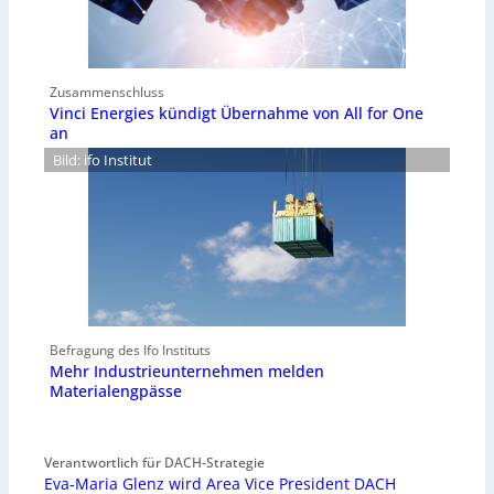
Zusammenschluss
Vinci Energies kündigt Übernahme von All for One
an
Bild: ifo Institut
Befragung des Ifo Instituts
Mehr Industrieunternehmen melden
Materialengpässe
Verantwortlich für DACH-Strategie
Eva-Maria Glenz wird Area Vice President DACH