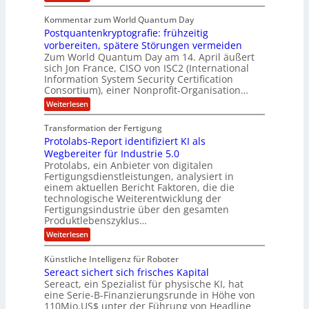
n
h
f
A
r
i
f
e
u
Kommentar zum World Quantum Day
e
n
E
f
n
f
Postquantenkryptografie: frühzeitig
e
t
M
C
U
t
r
vorbereiten, spätere Störungen vermeiden
E
u
K
a
S
Zum World Quantum Day am 14. April äußert
s
o
g
A
-
sich Jon France, CISO von ISC2 (International
t
m
s
u
Information System Security Certification
o
D
p
d
m
n
Consortium), einer Nonprofit-Organisation…
e
ä
o
e
t
m
d
:
Weiterlesen
l
r
e
p
P
L
O
l
n
f
o
ff
a
Transformation der Fertigung
z
e
a
s
i
z
r
Protolabs-Report identifiziert KI als
t
t
r
c
e
f
q
Wegbereiter für Industrie 5.0
e
e
n
ü
u
Protolabs, ein Anbieter von digitalen
r
i
t
r
a
Fertigungsdienstleistungen, analysiert in
r
d
n
n
einem aktuellen Bericht Faktoren, die die
u
e
t
a
m
n
technologische Weiterentwicklung der
e
f
m
M
Fertigungsindustrie über den gesamten
n
ü
a
k
e
Produktlebenszyklus…
r
s
r
r
:
Weiterlesen
3
c
y
P
D
h
i
p
r
-
i
t
Künstliche Intelligenz für Roboter
k
o
D
n
o
Sereact sichert sich frisches Kapital
a
t
r
e
g
o
Sereact, ein Spezialist für physische KI, hat
u
n
r
l
c
eine Serie-B-Finanzierungsrunde in Höhe von
-
a
a
k
u
110Mio.US$ unter der Führung von Headline
f