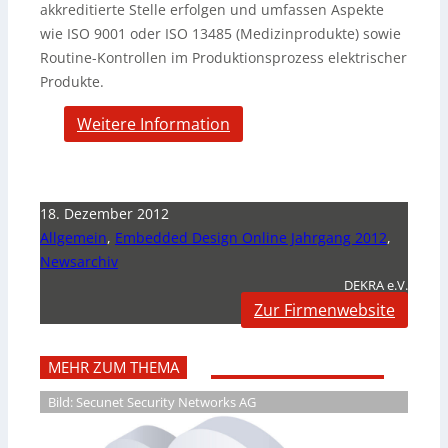
akkreditierte Stelle erfolgen und umfassen Aspekte
wie ISO 9001 oder ISO 13485 (Medizinprodukte) sowie
Routine-Kontrollen im Produktionsprozess elektrischer
Produkte.
Weitere Information
18. Dezember 2012
Allgemein
,
Embedded Design Online Jahrgang 2012
,
Newsarchiv
DEKRA e.V.
Zur Firmenwebsite
MEHR ZUM THEMA
Bild: Secunet Security Networks AG