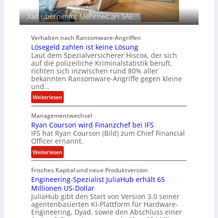
f
g
d
e
Xait übernimmt Mehrheit an SAE
e
n
r
c
Verhalten nach Ransomware-Angriffen
S
y
Lösegeld zahlen ist keine Lösung
p
a
Laut dem Spezialversicherer Hiscox, der sich
u
r
auf die polizeiliche Kriminalstatistik beruft,
r
b
richten sich inzwischen rund 80% aller
bekannten Ransomware-Angriffe gegen kleine
e
und…
i
t
:
Weiterlesen
e
L
n
Managementwechsel
ö
z
Ryan Courson wird Finanzchef bei IFS
s
IFS hat Ryan Courson (Bild) zum Chief Financial
u
e
Officer ernannt.
s
g
:
a
Weiterlesen
e
R
m
l
Frisches Kapital und neue Produktversion
y
m
d
Engineering-Spezialist JuliaHub erhält 65
a
e
z
Millionen US-Dollar
n
n
a
JuliaHub gibt den Start von Version 3.0 seiner
C
h
agentenbasierten KI-Plattform für Hardware-
o
l
Engineering, Dyad, sowie den Abschluss einer
u
e