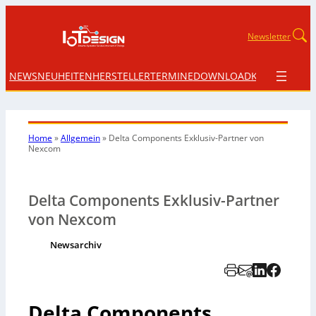
Newsletter
NEWS
NEUHEITEN
HERSTELLER
TERMINE
DOWNLOAD
KONTAKT
Home
»
Allgemein
»
Delta Components Exklusiv-Partner von
Nexcom
Delta Components Exklusiv-Partner
von Nexcom
Newsarchiv
Delta Components