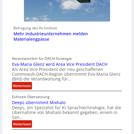
Befragung des Ifo Instituts
Mehr Industrieunternehmen melden
Materialengpässe
Verantwortlich für DACH-Strategie
Eva-Maria Glenz wird Area Vice President DACH
Als Area Vice President der neu geschaffenen
Commvault-DACH-Region übernimmt Eva-Maria Glenz
(Bild) die Verantwortung für…
:
Weiterlesen
E
Echtzeit-Übersetzung
v
DeepL übernimmt Mixhalo
a
DeepL, ein Spezialist für KI-Sprachtechnologie, hat die
-
Übernahme von Mixhalo bekannt gegeben, einem in
M
San…
a
:
Weiterlesen
r
D
i