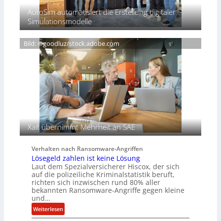
S
v
e
AutoSim automatisiert die Erstellung digitaler
c
e
n
Simulationsmodelle
h
r
t
w
e
D
e
i
Bild: ©goodluz/stock.adobe.com
A
i
g
C
ß
n
H
e
T
n
e
s
c
a
h
u
A
f
g
d
e
Xait übernimmt Mehrheit an SAE
e
n
r
c
Verhalten nach Ransomware-Angriffen
S
y
Lösegeld zahlen ist keine Lösung
p
a
Laut dem Spezialversicherer Hiscox, der sich
u
r
auf die polizeiliche Kriminalstatistik beruft,
r
b
richten sich inzwischen rund 80% aller
bekannten Ransomware-Angriffe gegen kleine
e
und…
i
t
:
Weiterlesen
e
L