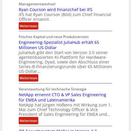
n
Managementwechsel
ö
z
Ryan Courson wird Finanzchef bei IFS
s
IFS hat Ryan Courson (Bild) zum Chief Financial
u
e
Officer ernannt.
s
g
:
a
Weiterlesen
e
R
m
l
Frisches Kapital und neue Produktversion
y
m
d
Engineering-Spezialist JuliaHub erhält 65
a
e
z
Millionen US-Dollar
n
n
a
JuliaHub gibt den Start von Version 3.0 seiner
C
h
agentenbasierten KI-Plattform für Hardware-
o
l
Engineering, Dyad, sowie den Abschluss einer
u
e
Series-B-Finanzierungsrunde über 65 Millionen
r
n
US-Dollar…
s
i
:
Weiterlesen
o
s
E
n
t
Verantwortung für technische Strategie
n
w
k
NetApp ernennt CTO & VP Sales Engineering
g
i
e
für EMEA und Lateinamerika
i
r
i
NetApp hat Jürgen Hofkens mit Wirkung zum 1.
n
d
Mai zum Chief Technology Officer & Vice
n
e
President of Sales Engineering für EMEA und…
F
e
e
i
L
:
Weiterlesen
r
n
ö
N
i