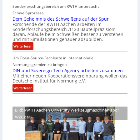
e
a
Sonderforschungsbereich am RWTH untersucht
e
G
Schweißprozesse
p
l
Dem Geheimnis des Schweißens auf der Spur
L
e
Forschende der RWTH Aachen arbeiten im
ü
n
Sonderforschungsbereich ‚1120 Bauteilpräzision‘
b
z
daran, Abläufe beim Schweißen besser zu verstehen
e
w
und mit Simulationen genauer abzubilden.
r
i
:
Weiterlesen
n
r
D
i
d
Um Open-Source-Fachleute in internationale
e
m
A
m
Normungsgremien zu bringen
m
r
G
DIN und Sovereign Tech Agency arbeiten zusammen
t
e
Mit einer neuen Kooperationsvereinbarung wollen das
e
M
a
Deutsche Institut für Normung e.V.
h
i
V
e
:
Weiterlesen
x
i
i
D
h
c
m
I
a
e
n
N
l
Bild: RWTH Aachen University Werkzeugmaschinenlabor
P
i
u
o
r
WZL der
s
n
e
d
d
s
e
S
i
s
o
d