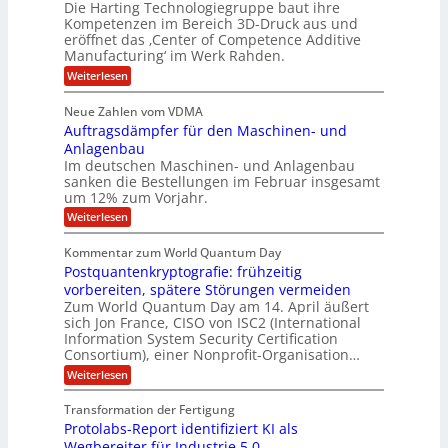
s
Die Harting Technologiegruppe baut ihre
n
r
e
S
ä
Kompetenzen im Bereich 3D-Druck aus und
n
r
g
a
l
eröffnet das ‚Center of Competence Additive
i
s
u
i
t
m
Manufacturing‘ im Werk Rahden.
i
e
n
m
o
r
6
:
Weiterlesen
t
n
e
e
H
5
A
3
s
a
e
p
Neue Zahlen vom VDMA
.
M
s
r
s
r
2
i
Auftragsdämpfer für den Maschinen- und
i
t
o
g
i
i
Anlagenbau
l
l
w
n
n
Im deutschen Maschinen- und Anlagenbau
u
l
i
g
sanken die Bestellungen im Februar insgesamt
t
g
r
e
i
um 12% zum Vorjahr.
d
f
r
o
C
ö
:
Weiterlesen
ü
n
h
f
A
r
i
f
e
u
Kommentar zum World Quantum Day
e
n
E
f
n
f
Postquantenkryptografie: frühzeitig
e
t
M
C
U
t
r
vorbereiten, spätere Störungen vermeiden
E
u
K
a
S
Zum World Quantum Day am 14. April äußert
s
o
g
A
-
sich Jon France, CISO von ISC2 (International
t
m
s
u
Information System Security Certification
o
D
p
d
m
n
Consortium), einer Nonprofit-Organisation…
e
ä
o
e
t
m
d
:
Weiterlesen
l
r
e
p
P
L
O
l
n
f
o
ff
a
Transformation der Fertigung
z
e
a
s
i
z
r
Protolabs-Report identifiziert KI als
t
t
r
c
e
f
q
Wegbereiter für Industrie 5.0
e