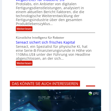
e
n
ü
u
Protolabs, ein Anbieter von digitalen
r
i
t
r
a
Fertigungsdienstleistungen, analysiert in
r
d
n
n
einem aktuellen Bericht Faktoren, die die
u
e
t
a
m
n
technologische Weiterentwicklung der
e
f
m
M
Fertigungsindustrie über den gesamten
n
ü
a
k
e
Produktlebenszyklus…
r
s
r
r
:
Weiterlesen
3
c
y
P
D
h
i
p
r
-
i
t
Künstliche Intelligenz für Roboter
k
o
D
n
o
Sereact sichert sich frisches Kapital
a
t
r
e
g
o
Sereact, ein Spezialist für physische KI, hat
u
n
r
l
c
eine Serie-B-Finanzierungsrunde in Höhe von
-
a
a
k
u
110Mio.US$ unter der Führung von Headline
f
b
n
i
abgeschlossen, an der sich…
s
d
e
:
-
Weiterlesen
A
:
S
R
n
f
e
e
l
r
r
p
a
ü
e
o
g
h
a
r
e
z
DAS KÖNNTE SIE AUCH INTERESSIEREN
c
t
n
e
t
i
b
i
s
d
a
t
i
e
u
i
c
n
g
h
t
v
e
i
o
r
f
r