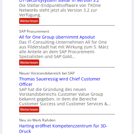
OT-Securitysystem Stellar in Version 3.2
a
s
e
n
Die Stellar-Endpunktsoftware von TXOne
n
u
t
g
Networks steht jetzt als Version 3.2 zur
z
n
A
-
Verfügung.
c
g
p
S
:
Weiterlesen
h
p
O
p
e
T
e
e
SAP Procurement
-
f
r
z
All for One Group übernimmt Apsolut
S
b
n
e
Das IT-Consulting-Unternehmen All for One
i
e
c
e
aus Filderstadt hat mit Wirkung zum 5. März
a
u
alle Anteile an dem SAP Procurement-
i
n
l
r
Spezialisten und SAP Gold…
I
n
i
i
:
t
Weiterlesen
F
t
s
A
y
S
C
t
l
s
Neuer Vorstandsbereich bei SAP
T
l
y
J
Thomas Saueressig wird Chief Customer
f
s
O
u
o
t
Officer
&
r
e
l
SAP hat die Gründung des neuen
O
V
m
i
Vorstandsbereichs Customer Value Group
n
S
P
bekannt gegeben, in dem die Bereiche
a
e
t
S
Customer Success und Customer Services &…
G
e
H
r
l
a
:
Weiterlesen
u
o
l
T
l
b
u
a
h
Neu im Werk Rahden
e
p
r
e
o
ü
i
Harting eröffnet Kompetenzzentrum für 3D-
s
m
r
b
n
a
Druck
E
h
e
V