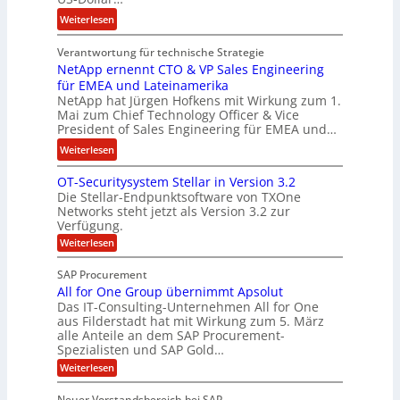
s
i
:
Weiterlesen
o
s
E
n
t
Verantwortung für technische Strategie
n
w
k
NetApp ernennt CTO & VP Sales Engineering
g
i
e
für EMEA und Lateinamerika
i
r
i
NetApp hat Jürgen Hofkens mit Wirkung zum 1.
n
d
Mai zum Chief Technology Officer & Vice
n
e
President of Sales Engineering für EMEA und…
F
e
e
i
L
:
Weiterlesen
r
n
ö
N
i
OT-Securitysystem Stellar in Version 3.2
a
s
e
n
Die Stellar-Endpunktsoftware von TXOne
n
u
t
g
Networks steht jetzt als Version 3.2 zur
z
n
A
-
Verfügung.
c
g
p
S
:
Weiterlesen
h
p
O
p
e
T
e
e
SAP Procurement
-
f
r
z
All for One Group übernimmt Apsolut
S
b
n
e
Das IT-Consulting-Unternehmen All for One
i
e
c
e
aus Filderstadt hat mit Wirkung zum 5. März
a
u
alle Anteile an dem SAP Procurement-
i
n
l
r
Spezialisten und SAP Gold…
I
n
i
i
:
t
Weiterlesen
F
t
s
A
y
S
C
t
l
s
Neuer Vorstandsbereich bei SAP