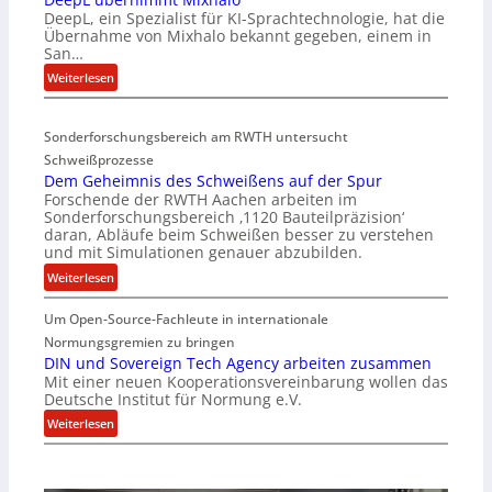
DeepL, ein Spezialist für KI-Sprachtechnologie, hat die
-
Übernahme von Mixhalo bekannt gegeben, einem in
M
San…
a
:
Weiterlesen
r
D
i
e
a
Sonderforschungsbereich am RWTH untersucht
e
G
Schweißprozesse
p
l
Dem Geheimnis des Schweißens auf der Spur
L
e
Forschende der RWTH Aachen arbeiten im
ü
n
Sonderforschungsbereich ‚1120 Bauteilpräzision‘
b
z
daran, Abläufe beim Schweißen besser zu verstehen
e
w
und mit Simulationen genauer abzubilden.
r
i
:
Weiterlesen
n
r
D
i
d
Um Open-Source-Fachleute in internationale
e
m
A
m
Normungsgremien zu bringen
m
r
G
DIN und Sovereign Tech Agency arbeiten zusammen
t
e
Mit einer neuen Kooperationsvereinbarung wollen das
e
M
a
Deutsche Institut für Normung e.V.
h
i
V
e
:
Weiterlesen
x
i
i
D
h
c
m
I
a
e
n
N