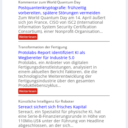
Kommentar zum World Quantum Day
e
n
E
f
n
f
Postquantenkryptografie: frühzeitig
e
t
M
C
U
t
r
vorbereiten, spätere Störungen vermeiden
E
u
K
a
S
Zum World Quantum Day am 14. April äußert
s
o
g
A
-
sich Jon France, CISO von ISC2 (International
t
m
s
u
Information System Security Certification
o
D
p
d
m
n
Consortium), einer Nonprofit-Organisation…
e
ä
o
e
t
m
d
:
Weiterlesen
l
r
e
p
P
L
O
l
n
f
o
ff
a
Transformation der Fertigung
z
e
a
s
i
z
r
Protolabs-Report identifiziert KI als
t
t
r
c
e
f
q
Wegbereiter für Industrie 5.0
e
e
n
ü
u
Protolabs, ein Anbieter von digitalen
r
i
t
r
a
Fertigungsdienstleistungen, analysiert in
r
d
n
n
einem aktuellen Bericht Faktoren, die die
u
e
t
a
m
n
technologische Weiterentwicklung der
e
f
m
M
Fertigungsindustrie über den gesamten
n
ü
a
k
e
Produktlebenszyklus…
r
s
r
r
:
Weiterlesen
3
c
y
P
D
h
i
p
r
-
i
t
Künstliche Intelligenz für Roboter
k
o
D
n
o
Sereact sichert sich frisches Kapital
a
t
r
e
g
o
Sereact, ein Spezialist für physische KI, hat
u
n
r
l
c
eine Serie-B-Finanzierungsrunde in Höhe von
-
a
a
k
u
110Mio.US$ unter der Führung von Headline
f
b
n
i
abgeschlossen, an der sich…
s
d