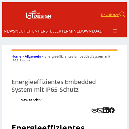
Newsletter
NEWS
NEUHEITEN
HERSTELLER
TERMINE
DOWNLOAD
KONTAKT
Home
»
Allgemein
»
Energieeffizientes Embedded System mit
IP65-Schutz
Energieeffizientes Embedded
System mit IP65-Schutz
Newsarchiv
Energieeffizientes