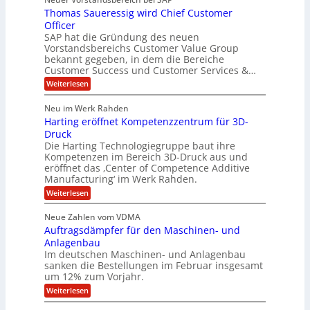
T
l
y
J
Thomas Saueressig wird Chief Customer
f
s
O
u
o
t
Officer
&
r
e
l
SAP hat die Gründung des neuen
O
V
m
i
Vorstandsbereichs Customer Value Group
n
S
P
bekannt gegeben, in dem die Bereiche
a
e
t
S
Customer Success und Customer Services &…
G
e
H
r
l
a
:
Weiterlesen
u
o
l
T
l
b
u
a
h
Neu im Werk Rahden
e
p
r
e
o
ü
i
Harting eröffnet Kompetenzzentrum für 3D-
s
m
r
b
n
a
Druck
E
h
e
V
s
Die Harting Technologiegruppe baut ihre
n
r
e
S
ä
Kompetenzen im Bereich 3D-Druck aus und
n
r
g
a
l
eröffnet das ‚Center of Competence Additive
i
s
u
i
t
m
Manufacturing‘ im Werk Rahden.
i
e
n
m
o
r
6
:
Weiterlesen
t
n
e
e
H
5
A
3
s
a
e
p
Neue Zahlen vom VDMA
.
M
s
r
s
r
2
i
Auftragsdämpfer für den Maschinen- und
i
t
o
g
i
i
Anlagenbau
l
l
w
n
n
Im deutschen Maschinen- und Anlagenbau
u
l
i
g
sanken die Bestellungen im Februar insgesamt
t
g
r
e
i
um 12% zum Vorjahr.
d
f
r
o
C
ö
:
Weiterlesen
ü
n
h
f
A
r
i
f
e
u