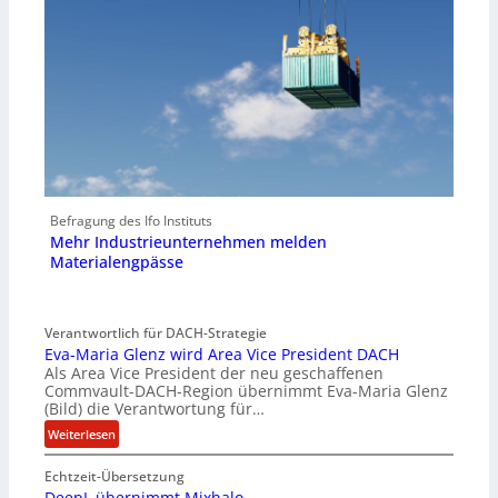
Befragung des Ifo Instituts
Mehr Industrieunternehmen melden
Materialengpässe
Verantwortlich für DACH-Strategie
Eva-Maria Glenz wird Area Vice President DACH
Als Area Vice President der neu geschaffenen
Commvault-DACH-Region übernimmt Eva-Maria Glenz
(Bild) die Verantwortung für…
:
Weiterlesen
E
Echtzeit-Übersetzung
v
DeepL übernimmt Mixhalo
a