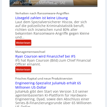
u
r
Xait übernimmt Mehrheit an SAE
r
b
e
Verhalten nach Ransomware-Angriffen
i
Lösegeld zahlen ist keine Lösung
t
Laut dem Spezialversicherer Hiscox, der sich
e
auf die polizeiliche Kriminalstatistik beruft,
n
richten sich inzwischen rund 80% aller
z
bekannten Ransomware-Angriffe gegen kleine
u
und…
s
:
Weiterlesen
a
L
m
Managementwechsel
ö
m
Ryan Courson wird Finanzchef bei IFS
s
e
IFS hat Ryan Courson (Bild) zum Chief Financial
e
Officer ernannt.
n
g
:
Weiterlesen
e
R
l
Frisches Kapital und neue Produktversion
y
d
Engineering-Spezialist JuliaHub erhält 65
a
z
Millionen US-Dollar
n
a
JuliaHub gibt den Start von Version 3.0 seiner
C
h
agentenbasierten KI-Plattform für Hardware-
o
l
Engineering, Dyad, sowie den Abschluss einer
u
e
Series-B-Finanzierungsrunde über 65 Millionen
r
n
US-Dollar…