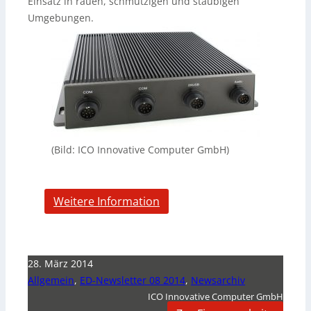
Einsatz in rauen, schmutzigen und staubigen
Umgebungen.
(Bild: ICO Innovative Computer GmbH)
Weitere Information
28. März 2014
Allgemein
,
ED-Newsletter 08 2014
,
Newsarchiv
ICO Innovative Computer GmbH