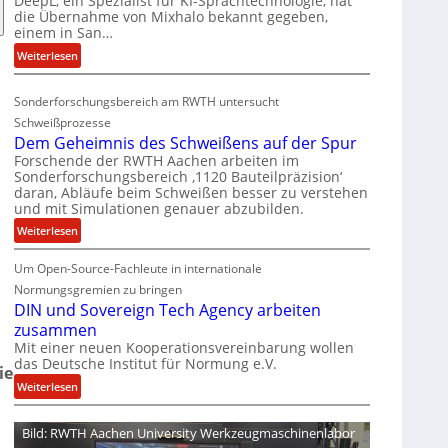
DeepL, ein Spezialist für KI-Sprachtechnologie, hat
-
die Übernahme von Mixhalo bekannt gegeben,
M
einem in San…
a
:
Weiterlesen
r
D
i
e
a
Sonderforschungsbereich am RWTH untersucht
e
G
Schweißprozesse
p
l
Dem Geheimnis des Schweißens auf der Spur
L
e
Forschende der RWTH Aachen arbeiten im
ü
n
Sonderforschungsbereich ‚1120 Bauteilpräzision‘
b
z
daran, Abläufe beim Schweißen besser zu verstehen
und mit Simulationen genauer abzubilden.
e
w
r
i
:
Weiterlesen
n
r
D
i
d
Um Open-Source-Fachleute in internationale
e
m
A
m
Normungsgremien zu bringen
m
r
G
DIN und Sovereign Tech Agency arbeiten
t
e
e
zusammen
M
a
h
Mit einer neuen Kooperationsvereinbarung wollen
i
V
das Deutsche Institut für Normung e.V.
e
ie
x
i
i
:
Weiterlesen
h
c
m
D
a
e
n
I
Bild: RWTH Aachen University Werkzeugmaschinenlabor
l
P
i
N