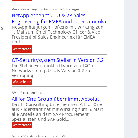
E
t
n
Verantwortung für technische Strategie
n
k
w
NetApp ernennt CTO & VP Sales
g
e
i
Engineering für EMEA und Lateinamerika
i
i
r
NetApp hat Jürgen Hofkens mit Wirkung zum
n
rs
n
d
1. Mai zum Chief Technology Officer & Vice
e
e
F
President of Sales Engineering für EMEA
e
L
i
und…
r
ö
n
:
Weiterlesen
i
s
a
N
n
u
n
OT-Securitysystem Stellar in Version 3.2
e
g
n
z
Die Stellar-Endpunktsoftware von TXOne
t
-
g
c
Networks steht jetzt als Version 3.2 zur
A
S
Verfügung.
h
p
p
:
e
Weiterlesen
p
e
O
f
e
T
z
SAP Procurement
b
-
r
i
All for One Group übernimmt Apsolut
S
e
n
a
e
Das IT-Consulting-Unternehmen All for One
i
e
c
l
aus Filderstadt hat mit Wirkung zum 5. März
I
u
n
alle Anteile an dem SAP Procurement-
i
r
F
Spezialisten und SAP Gold…
n
i
s
S
t
t
:
Weiterlesen
t
y
A
C
J
s
l
Neuer Vorstandsbereich bei SAP
T
y
u
l