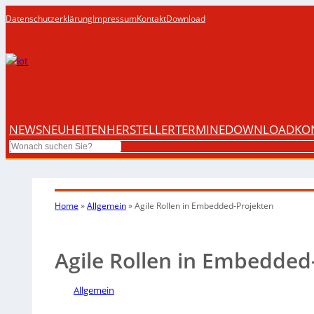
Datenschutzerklärung
Impressum
Kontakt
Download
NEWS
NEUHEITEN
HERSTELLER
TERMINE
DOWNLOAD
KO
Search
Home
»
Allgemein
»
Agile Rollen in Embedded-Projekten
Agile Rollen in Embedded
Allgemein