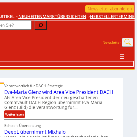
Newsletter abonnieren
RTIKEL
NEUHEITEN
MARKTÜBERSICHTEN
HERSTELLER
TERMINE
Newsletter
Verantwortlich für DACH-Strategie
Eva-Maria Glenz wird Area Vice President DACH
Als Area Vice President der neu geschaffenen
Commvault-DACH-Region übernimmt Eva-Maria
Glenz (Bild) die Verantwortung für…
:
Weiterlesen
E
Echtzeit-Übersetzung
v
DeepL übernimmt Mixhalo
a