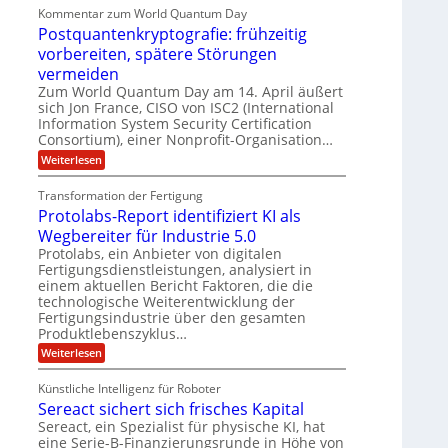
E
u
e
U
Kommentar zum World Quantum Day
n
f
f
M
S
e
Postquantenkryptografie: frühzeitig
t
C
E
t
-
r
u
vorbereiten, spätere Störungen
K
A
a
s
D
o
vermeiden
g
t
u
o
m
s
Zum World Quantum Day am 14. April äußert
o
n
p
l
d
m
sich Jon France, CISO von ISC2 (International
e
d
ä
e
l
Information System Security Certification
t
m
r
L
Consortium), einer Nonprofit-Organisation…
e
a
p
O
n
a
:
r
f
Weiterlesen
ff
z
P
e
t
i
z
o
r
c
e
Transformation der Fertigung
e
s
f
e
n
i
Protolabs-Report identifiziert KI als
t
ü
r
t
q
r
n
Wegbereiter für Industrie 5.0
r
u
d
a
Protolabs, ein Anbieter von digitalen
u
a
e
m
Fertigungsdienstleistungen, analysiert in
m
n
n
f
einem aktuellen Bericht Faktoren, die die
t
M
e
ü
e
a
technologische Weiterentwicklung der
r
r
n
s
Fertigungsindustrie über den gesamten
3
i
k
c
Produktlebenszyklus…
D
r
h
k
-
:
Weiterlesen
y
i
a
D
P
p
n
r
r
t
e
Künstliche Intelligenz für Roboter
u
o
o
n
Sereact sichert sich frisches Kapital
c
t
g
-
k
o
r
Sereact, ein Spezialist für physische KI, hat
u
l
a
n
eine Serie-B-Finanzierungsrunde in Höhe von