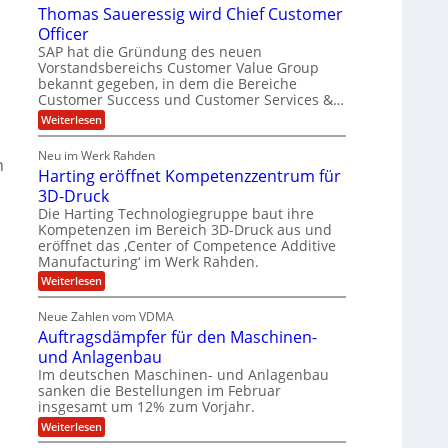
Thomas Saueressig wird Chief Customer
s
f
O
l
t
o
Officer
&
i
e
r
SAP hat die Gründung des neuen
V
m
O
a
Vorstandsbereichs Customer Value Group
S
n
P
H
t
bekannt gegeben, in dem die Bereiche
e
S
u
e
G
Customer Success und Customer Services &…
a
l
r
b
:
Weiterlesen
l
o
l
e
T
a
u
e
h
r
r
p
Neu im Werk Rahden
o
n
s
i
ü
h
Harting eröffnet Kompetenzzentrum für
m
n
b
E
a
ä
3D-Druck
V
e
s
n
e
l
r
Die Harting Technologiegruppe baut ihre
S
r
g
n
t
Kompetenzen im Bereich 3D-Druck aus und
a
s
i
i
eröffnet das ‚Center of Competence Additive
u
6
i
m
e
Manufacturing‘ im Werk Rahden.
n
o
5
m
r
n
t
e
:
Weiterlesen
M
e
3
A
H
e
s
i
.
p
a
s
Neue Zahlen vom VDMA
r
2
s
r
l
i
Auftragsdämpfer für den Maschinen-
o
t
i
l
g
l
i
und Anlagenbau
n
w
i
u
n
i
Im deutschen Maschinen- und Anlagenbau
g
t
g
o
r
sanken die Bestellungen im Februar
e
f
n
d
insgesamt um 12% zum Vorjahr.
r
ü
C
e
ö
:
Weiterlesen
h
r
f
n
A
i
f