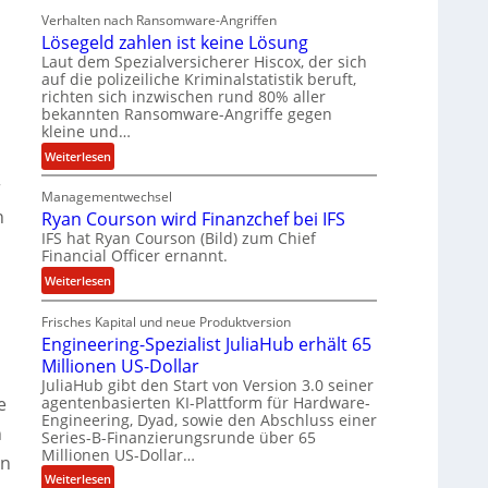
r
Verhalten nach Ransomware-Angriffen
b
Lösegeld zahlen ist keine Lösung
e
Laut dem Spezialversicherer Hiscox, der sich
i
auf die polizeiliche Kriminalstatistik beruft,
t
richten sich inzwischen rund 80% aller
e
bekannten Ransomware-Angriffe gegen
n
kleine und…
z
:
Weiterlesen
u
L
r
s
Managementwechsel
ö
a
h
Ryan Courson wird Finanzchef bei IFS
s
m
IFS hat Ryan Courson (Bild) zum Chief
e
m
Financial Officer ernannt.
g
e
e
:
Weiterlesen
n
l
R
d
Frisches Kapital und neue Produktversion
y
Engineering-Spezialist JuliaHub erhält 65
z
a
a
Millionen US-Dollar
n
h
JuliaHub gibt den Start von Version 3.0 seiner
C
agentenbasierten KI-Plattform für Hardware-
e
l
o
Engineering, Dyad, sowie den Abschluss einer
e
u
h
Series-B-Finanzierungsrunde über 65
n
r
Millionen US-Dollar…
in
i
s
:
Weiterlesen
s
o