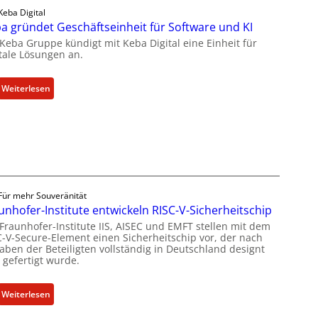
e
Keba Digital
k
u
a gründet Geschäftseinheit für Software und KI
t
e
 Keba Gruppe kündigt mit Keba Digital eine Einheit für
u
s
itale Lösungen an.
e
W
l
e
l
:
Weiterlesen
i
e
K
t
Z
e
e
a
b
r
h
a
b
l
g
i
e
r
l
n
ü
Für mehr Souveränität
d
z
n
unhofer-Institute entwickeln RISC-V-Sicherheitschip
u
u
d
 Fraunhofer-Institute IIS, AISEC und EMFT stellen mit dem
n
C-V-Secure-Element einen Sicherheitschip vor, der nach
m
e
g
aben der Beteiligten vollständig in Deutschland designt
K
t
s
 gefertigt wurde.
I
G
a
-
e
n
:
Weiterlesen
E
s
g
F
i
c
e