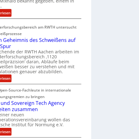
Mixhalo bekannt gegeben, einem in
a
…
r
:
erlesen
i
D
a
e
G
erforschungsbereich am RWTH untersucht
e
l
eißprozesse
p
e
 Geheimnis des Schweißens auf
L
n
 Spur
ü
z
schende der RWTH Aachen arbeiten im
b
w
erforschungsbereich ‚1120
e
eilpräzision‘ daran, Abläufe beim
i
r
eißen besser zu verstehen und mit
r
lationen genauer abzubilden.
n
d
i
:
erlesen
A
m
D
r
m
pen-Source-Fachleute in internationale
e
e
t
m
ungsgremien zu bringen
a
M
G
 und Sovereign Tech Agency
V
i
e
eiten zusammen
i
x
h
einer neuen
c
h
erationsvereinbarung wollen das
e
e
sche Institut für Normung e.V.
a
i
P
l
m
:
erlesen
r
o
n
D
e