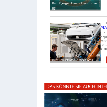
Bild: ©Jürgen Ernst / Fraunhofer
IIS
PKW
Ein
erp
Mon
tei
ermö
Bild: Fraunhofer-Institut IWU
DAS KÖNNTE SIE AUCH INTE