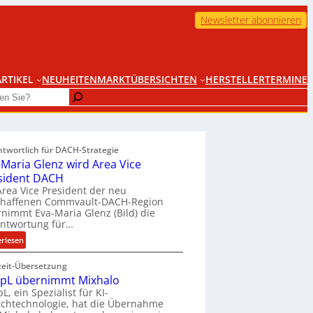
Newsletter abonnieren
RTIKEL
NEUHEITEN
MARKTÜBERSICHTEN
HERSTELLER
TERMINE
ntwortlich für DACH-Strategie
-Maria Glenz wird Area Vice
sident DACH
Area Vice President der neu
chaffenen Commvault-DACH-Region
nimmt Eva-Maria Glenz (Bild) die
antwortung für…
:
erlesen
E
zeit-Übersetzung
v
pL übernimmt Mixhalo
a
L, ein Spezialist für KI-
-
chtechnologie, hat die Übernahme
M