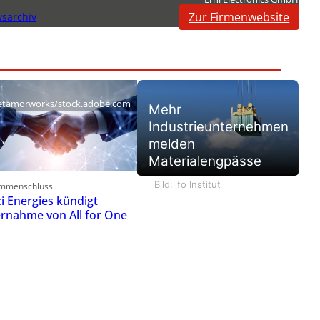
Zur Firmenwebsite
sarchiv
tamorworks/stock.adobe.com
Mehr
Industrieunternehmen
melden
Materialengpässe
Bild: ifo Institut
mmenschluss
ci Energies kündigt
rnahme von All for One