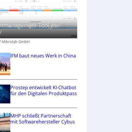
ektmanagement-Tool von
V
V Mikrolab GmbH
IFM baut neues Werk in China
Prostep entwickelt KI-Chatbot
für den Digitalen Produktpass
MHP schließt Partnerschaft
mit Softwarehersteller Cybus