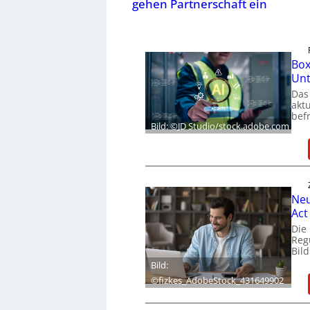
gehen Partnerschaft ein
Box
Un
Das
akt
befr
Bild: ©JD Studio/stock.adobe.com
Neu
Act
Die
Reg
Bil
Bild:
©fizkes_AdobeStock_431649902