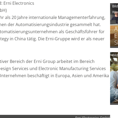
d: Erni Electronics
Bil
bH)
Wer
hr als 20 Jahre internationale Managementerfahrung,
men der Automatisierungsindustrie gesammelt hat.
A
Automatisierungsunternehmen als Geschäftsführer für
E
ategy in China tätig. Die Erni-Gruppe wird er als neuer
S
Bil
ativer Bereich der Erni Group arbeitet im Bereich
Design Services und Electronic Manufacturing Services
s Unternehmen beschäftigt in Europa, Asien und Amerika
X
S
Erni Electronics GmbH