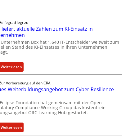
Reifegrad legt zu
 liefert aktuelle Zahlen zum KI-Einsatz in
ternehmen
 Unternehmen Box hat 1.640 IT-Entscheider weltweit zum
uellen Stand des KI-Einsatzes in ihren Unternehmen
agt.
:
Weiterlesen
B
o
Zur Vorbereitung auf den CRA
x
es Weiterbildungsangebot zum Cyber Resilience
l
i
 Eclipse Foundation hat gemeinsam mit der Open
e
ulatory Compliance Working Group das kostenfreie
dungsangebot ORC Learning Hub gestartet.
f
e
r
:
Weiterlesen
t
N
a