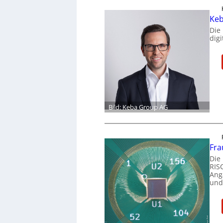
Keb
Die
dig
Bild: Keba Group AG
Fra
Die
RIS
Ang
und