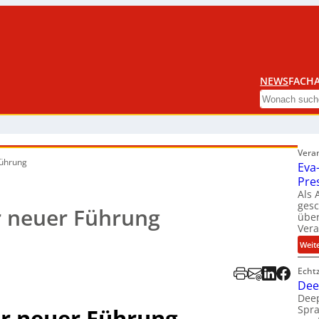
NEWS
FACHA
Search
Vera
Führung
Eva
Pre
Als 
ges
r neuer Führung
über
Ver
Weit
Echt
Dee
Deep
Spra
er neuer Führung