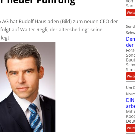
von 
San
Weit
p AG hat Rudolf Hausladen (Bild) zum neuen CEO der
Sond
folgt auf Walter Regli, der altersbedingt seine
Schw
legt.
Dem
der
For
Sond
Baut
Schw
Simu
Weit
Um O
Norm
DIN
arb
Mit 
Koop
Deut
Weit