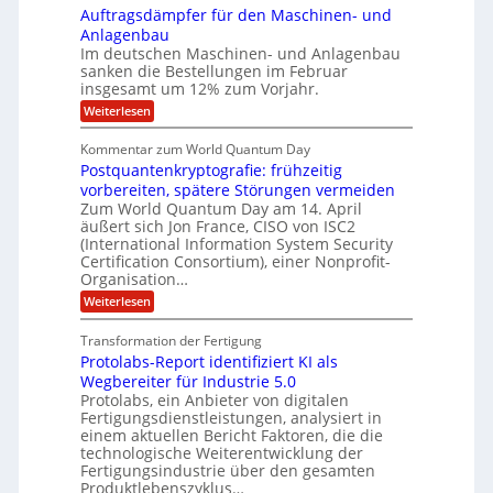
o
i
i
Auftragsdämpfer für den Maschinen- und
t
l
l
g
i
n
Anlagenbau
u
i
w
n
Im deutschen Maschinen- und Anlagenbau
t
g
i
g
o
sanken die Bestellungen im Februar
r
f
e
n
insgesamt um 12% zum Vorjahr.
d
r
ü
C
e
ö
:
Weiterlesen
r
h
f
A
n
i
E
f
u
U
Kommentar zum World Quantum Day
e
n
f
M
f
S
Postquantenkryptografie: frühzeitig
e
t
E
C
t
r
-
vorbereiten, spätere Störungen vermeiden
u
A
K
a
Zum World Quantum Day am 14. April
D
s
o
g
u
äußert sich Jon France, CISO von ISC2
t
o
m
s
n
(International Information System Security
o
p
d
l
m
Certification Consortium), einer Nonprofit-
e
d
ä
l
e
t
Organisation…
m
L
r
e
a
p
:
Weiterlesen
a
O
n
f
r
P
ff
z
e
t
o
i
z
Transformation der Fertigung
r
e
s
c
e
f
Protolabs-Report identifiziert KI als
t
e
i
n
ü
q
Wegbereiter für Industrie 5.0
r
t
r
n
u
Protolabs, ein Anbieter von digitalen
r
d
a
a
Fertigungsdienstleistungen, analysiert in
u
e
n
m
m
n
einem aktuellen Bericht Faktoren, die die
t
f
M
e
technologische Weiterentwicklung der
e
ü
a
Fertigungsindustrie über den gesamten
n
r
r
s
k
Produktlebenszyklus…
i
3