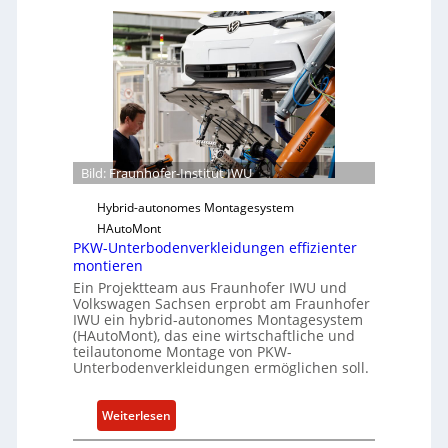
e
A
a
i
c
u
t
t
n
f
h
ü
o
r
f
S
e
o
r
f
Bild: Fraunhofer-Institut IWU
-
t
Hybrid-autonomes Montagesystem
I
w
HAutoMont
n
a
PKW-Unterbodenverkleidungen effizienter
s
r
montieren
t
e
Ein Projektteam aus Fraunhofer IWU und
i
u
Volkswagen Sachsen erprobt am Fraunhofer
t
IWU ein hybrid-autonomes Montagesystem
n
u
(HAutoMont), das eine wirtschaftliche und
d
teilautonome Montage von PKW-
t
K
Unterbodenverkleidungen ermöglichen soll.
e
I
e
:
Weiterlesen
n
P
t