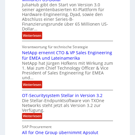
a
e
JuliaHub gibt den Start von Version 3.0
C
h
n
seiner agentenbasierten KI-Plattform für
o
l
Hardware-Engineering, Dyad, sowie den
u
e
Abschluss einer Series-B-
r
n
Finanzierungsrunde über 65 Millionen US-
Dollar…
s
i
o
s
:
Weiterlesen
n
t
E
w
k
Verantwortung für technische Strategie
n
i
e
NetApp ernennt CTO & VP Sales Engineering
g
r
i
für EMEA und Lateinamerika
i
d
NetApp hat Jürgen Hofkens mit Wirkung zum
n
n
1. Mai zum Chief Technology Officer & Vice
F
e
e
President of Sales Engineering für EMEA
i
L
e
und…
n
ö
r
:
Weiterlesen
a
s
i
N
n
u
n
OT-Securitysystem Stellar in Version 3.2
e
z
n
g
Die Stellar-Endpunktsoftware von TXOne
t
c
g
-
Networks steht jetzt als Version 3.2 zur
A
h
Verfügung.
S
p
e
p
:
Weiterlesen
p
f
O
e
T
e
b
SAP Procurement
z
-
r
e
All for One Group übernimmt Apsolut
S
i