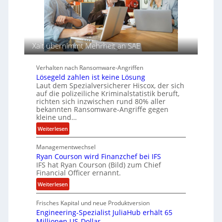
e
s
e
c
a
n
h
u
A
f
g
d
Xait übernimmt Mehrheit an SAE
e
e
n
r
Verhalten nach Ransomware-Angriffen
c
S
Lösegeld zahlen ist keine Lösung
y
p
Laut dem Spezialversicherer Hiscox, der sich
a
u
auf die polizeiliche Kriminalstatistik beruft,
richten sich inzwischen rund 80% aller
r
r
bekannten Ransomware-Angriffe gegen
b
kleine und…
e
:
Weiterlesen
i
L
t
Managementwechsel
ö
e
Ryan Courson wird Finanzchef bei IFS
s
n
IFS hat Ryan Courson (Bild) zum Chief
e
z
Financial Officer ernannt.
g
u
:
Weiterlesen
e
s
R
l
a
Frisches Kapital und neue Produktversion
y
d
m
Engineering-Spezialist JuliaHub erhält 65
a
z
m
Millionen US-Dollar
n