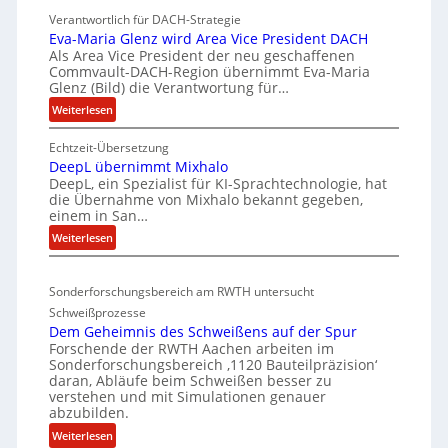
K
w
Verantwortlich für DACH-Strategie
W
i
Eva-Maria Glenz wird Area Vice President DACH
-
c
Als Area Vice President der neu geschaffenen
Commvault-DACH-Region übernimmt Eva-Maria
U
k
Glenz (Bild) die Verantwortung für…
n
e
:
Weiterlesen
t
l
E
e
n
Echtzeit-Übersetzung
v
r
R
DeepL übernimmt Mixhalo
a
b
I
DeepL, ein Spezialist für KI-Sprachtechnologie, hat
-
o
die Übernahme von Mixhalo bekannt gegeben,
S
M
einem in San…
d
C
a
:
Weiterlesen
e
-
r
D
n
i
V
e
a
v
-
Sonderforschungsbereich am RWTH untersucht
e
G
e
S
Schweißprozesse
p
l
r
i
Dem Geheimnis des Schweißens auf der Spur
L
e
k
c
Forschende der RWTH Aachen arbeiten im
ü
n
Sonderforschungsbereich ‚1120 Bauteilpräzision‘
l
h
b
z
daran, Abläufe beim Schweißen besser zu
e
e
e
w
verstehen und mit Simulationen genauer
i
r
r
abzubilden.
i
n
d
h
r
:
Weiterlesen
i