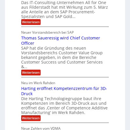
n
e
Das IT-Consulting-Unternehmen All for One
i
a
c
e
aus Filderstadt hat mit Wirkung zum 5. März
I
l
u
alle Anteile an dem SAP Procurement-
n
F
r
i
Spezialisten und SAP Gold…
n
i
S
s
:
t
Weiterlesen
t
t
A
y
C
l
s
J
Neuer Vorstandsbereich bei SAP
T
l
y
u
Thomas Saueressig wird Chief Customer
f
s
O
l
o
t
Officer
&
r
e
i
SAP hat die Gründung des neuen
O
V
m
Vorstandsbereichs Customer Value Group
a
n
S
P
bekannt gegeben, in dem die Bereiche
H
e
t
S
Customer Success und Customer Services
G
e
u
&…
r
l
a
b
o
l
:
l
Weiterlesen
u
a
e
T
e
p
r
h
r
Neu im Werk Rahden
ü
i
s
o
h
b
n
Harting eröffnet Kompetenzzentrum für 3D-
m
E
e
V
ä
a
Druck
n
r
e
s
l
Die Harting Technologiegruppe baut ihre
n
r
g
S
t
Kompetenzen im Bereich 3D-Druck aus und
i
s
a
i
m
eröffnet das ‚Center of Competence Additive
i
6
u
n
m
o
Manufacturing‘ im Werk Rahden.
e
5
t
n
e
r
:
Weiterlesen
M
A
3
e
H
e
p
.
i
s
a
s
r
2
Neue Zahlen vom VDMA
s
r
l