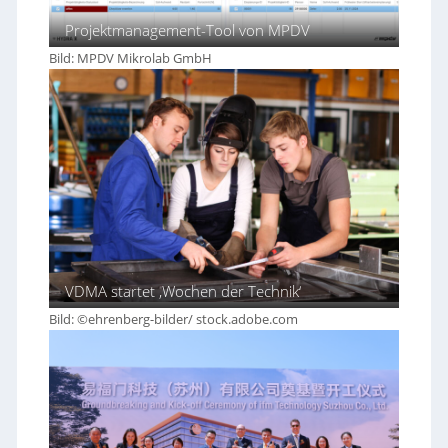
Projektmanagement-Tool von MPDV
Bild: MPDV Mikrolab GmbH
VDMA startet ‚Wochen der Technik‘
Bild: ©ehrenberg-bilder/ stock.adobe.com