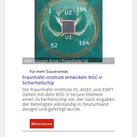
t
a
b
e
g
o
r
r
t
n
ü
z
e
n
u
h
d
m
m
e
C
e
t
y
n
G
b
Bild: ©Jürgen Ernst / Fraunhofer IIS
e
e
s
r
Für mehr Souveränität
c
R
Fraunhofer-Institute entwickeln RISC-V-
h
e
Sicherheitschip
ä
s
Die Fraunhofer-Institute IIS, AISEC und EMFT
f
i
stellen mit dem RISC-V-Secure-Element
einen Sicherheitschip vor, der nach Angaben
t
l
der Beteiligten vollständig in Deutschland
s
i
designt und gefertigt wurde.
e
e
i
n
:
Weiterlesen
n
c
F
h
e
r