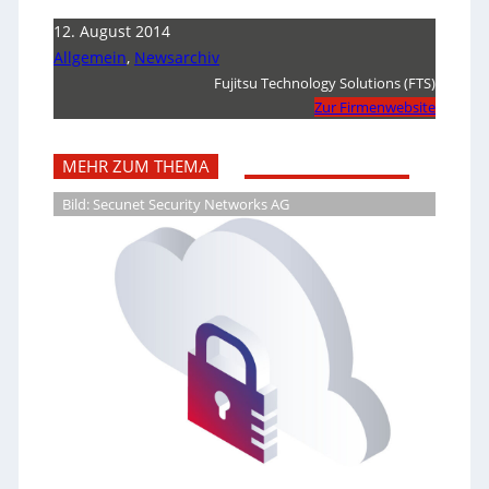
12. August 2014
Allgemein
,
Newsarchiv
Fujitsu Technology Solutions (FTS)
Zur Firmenwebsite
MEHR ZUM THEMA
Bild: Secunet Security Networks AG