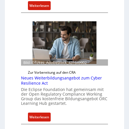
:
Weiterlesen
B
o
x
l
i
e
f
e
r
Bild: ©fizkes_AdobeStock_431649902
t
a
Zur Vorbereitung auf den CRA
Neues Weiterbildungsangebot zum Cyber
k
Resilience Act
t
Die Eclipse Foundation hat gemeinsam mit
u
der Open Regulatory Compliance Working
e
Group das kostenfreie Bildungsangebot ORC
l
Learning Hub gestartet.
l
e
:
Weiterlesen
Z
N
a
e