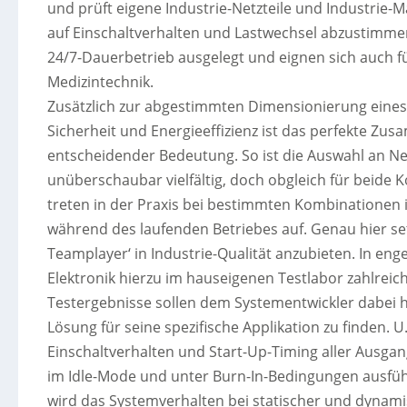
und prüft eigene Industrie-Netzteile und Industrie-M
auf Einschaltverhalten und Lastwechsel abzustimme
24/7-Dauerbetrieb ausgelegt und eignen sich auch 
Medizintechnik.
Zusätzlich zur abgestimmten Dimensionierung eines 
Sicherheit und Energieeffizienz ist das perfekte Z
entscheidender Bedeutung. So ist die Auswahl an N
unüberschaubar vielfältig, doch obgleich für beide 
treten in der Praxis bei bestimmten Kombinationen 
während des laufenden Betriebes auf. Genau hier set
Teamplayer‘ in Industrie-Qualität anzubieten. In en
Elektronik hierzu im hauseigenen Testlabor zahlrei
Testergebnisse sollen dem Systementwickler dabei h
Lösung für seine spezifische Applikation zu finden. U
Einschaltverhalten und Start-Up-Timing aller Ausga
im Idle-Mode und unter Burn-In-Bedingungen ausführ
wird das Systemverhalten bei statischer und dynami