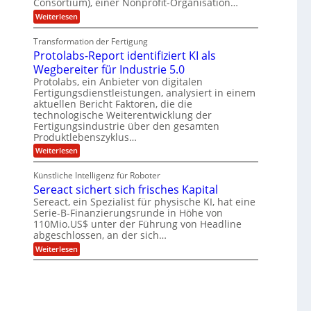
ä
l
Consortium), einer Nonprofit-Organisation…
e
t
m
r
L
l
:
Weiterlesen
e
p
O
P
n
a
a
f
ff
o
z
e
t
Transformation der Fertigung
i
r
s
z
r
c
e
Protolabs-Report identifiziert KI als
t
e
f
e
q
n
i
Wegbereiter für Industrie 5.0
ü
r
u
t
r
n
Protolabs, ein Anbieter von digitalen
a
r
d
Fertigungsdienstleistungen, analysiert in einem
a
n
u
e
aktuellen Bericht Faktoren, die die
t
m
m
n
e
technologische Weiterentwicklung der
f
M
e
n
ü
Fertigungsindustrie über den gesamten
a
r
k
r
Produktlebenszyklus…
s
r
3
i
c
:
Weiterlesen
y
D
h
k
P
p
-
i
r
t
a
D
Künstliche Intelligenz für Roboter
n
o
o
r
e
Sereact sichert sich frisches Kapital
t
g
u
n
o
r
Sereact, ein Spezialist für physische KI, hat eine
c
-
l
a
k
Serie-B-Finanzierungsrunde in Höhe von
u
a
f
110Mio.US$ unter der Führung von Headline
n
b
i
abgeschlossen, an der sich…
d
s
e
A
-
:
Weiterlesen
:
n
R
S
f
l
e
e
r
a
p
r
ü
g
o
e
h
e
r
a
z
n
t
c
e