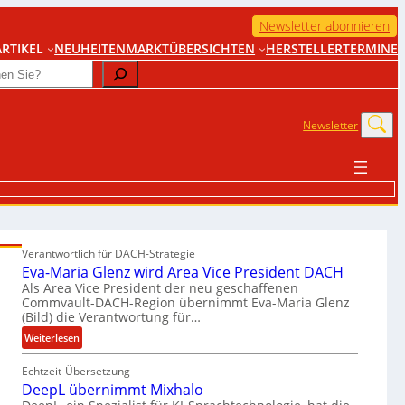
Newsletter abonnieren
RTIKEL
NEUHEITEN
MARKTÜBERSICHTEN
HERSTELLER
TERMINE
Newsletter
Verantwortlich für DACH-Strategie
Eva-Maria Glenz wird Area Vice President DACH
Als Area Vice President der neu geschaffenen
Commvault-DACH-Region übernimmt Eva-Maria Glenz
(Bild) die Verantwortung für…
:
Weiterlesen
E
Echtzeit-Übersetzung
v
DeepL übernimmt Mixhalo
a