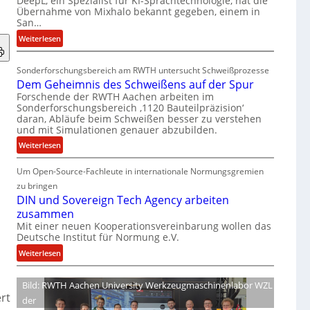
DeepL, ein Spezialist für KI-Sprachtechnologie, hat die
-
Übernahme von Mixhalo bekannt gegeben, einem in
M
San…
a
:
Weiterlesen
r
D
i
e
a
Sonderforschungsbereich am RWTH untersucht Schweißprozesse
e
G
Dem Geheimnis des Schweißens auf der Spur
p
l
Forschende der RWTH Aachen arbeiten im
L
e
Sonderforschungsbereich ‚1120 Bauteilpräzision‘
ü
daran, Abläufe beim Schweißen besser zu verstehen
n
und mit Simulationen genauer abzubilden.
b
z
e
:
w
Weiterlesen
r
D
i
n
Um Open-Source-Fachleute in internationale Normungsgremien
e
r
i
m
d
zu bringen
m
G
A
DIN und Sovereign Tech Agency arbeiten
m
e
r
zusammen
t
h
e
Mit einer neuen Kooperationsvereinbarung wollen das
M
Deutsche Institut für Normung e.V.
e
a
i
i
V
:
Weiterlesen
x
m
i
D
h
n
c
I
Bild: RWTH Aachen University Werkzeugmaschinenlabor WZL
a
i
e
N
rt
der
l
s
P
u