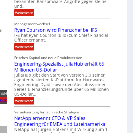
b
bekannten Ransomware-Angriffe gegen kleine
und…
e
i
:
Weiterlesen
t
L
e
Managementwechsel
ö
n
s
Ryan Courson wird Finanzchef bei IFS
s
z
IFS hat Ryan Courson (Bild) zum Chief Financial
e
Officer ernannt.
u
g
s
e
:
Weiterlesen
a
l
R
m
d
Frisches Kapital und neue Produktversion
y
m
Engineering-Spezialist JuliaHub erhält 65
z
a
e
a
Millionen US-Dollar
n
n
h
JuliaHub gibt den Start von Version 3.0 seiner
C
agentenbasierten KI-Plattform für Hardware-
l
o
Engineering, Dyad, sowie den Abschluss einer
e
u
Series-B-Finanzierungsrunde über 65 Millionen
n
r
GmbH
US-Dollar…
i
s
site
:
Weiterlesen
s
o
E
t
n
Verantwortung für technische Strategie
n
k
w
NetApp ernennt CTO & VP Sales
g
e
i
Engineering für EMEA und Lateinamerika
i
i
r
NetApp hat Jürgen Hofkens mit Wirkung zum 1.
n
n
d