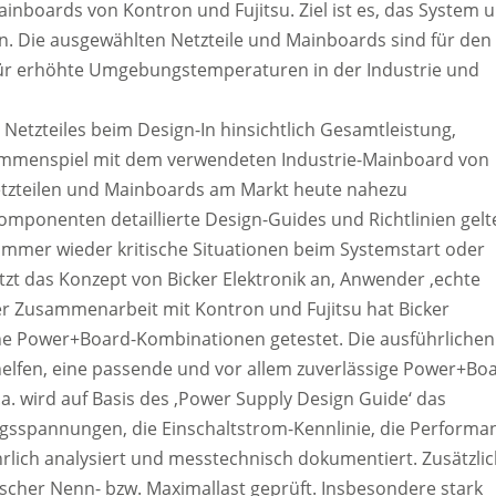
ainboards von Kontron und Fujitsu. Ziel ist es, das System u
n. Die ausgewählten Netzteile und Mainboards sind für den
für erhöhte Umgebungstemperaturen in der Industrie und
Netzteiles beim Design-In hinsichtlich Gesamtleistung,
usammenspiel mit dem verwendeten Industrie-Mainboard von
etzteilen und Mainboards am Markt heute nahezu
Komponenten detaillierte Design-Guides und Richtlinien gelt
immer wieder kritische Situationen beim Systemstart oder
zt das Konzept von Bicker Elektronik an, Anwender ‚echte
ger Zusammenarbeit mit Kontron und Fujitsu hat Bicker
che Power+Board-Kombinationen getestet. Die ausführlichen
elfen, eine passende und vor allem zuverlässige Power+Bo
.a. wird auf Basis des ‚Power Supply Design Guide‘ das
ngsspannungen, die Einschaltstrom-Kennlinie, die Performa
lich analysiert und messtechnisch dokumentiert. Zusätzli
scher Nenn- bzw. Maximallast geprüft. Insbesondere stark