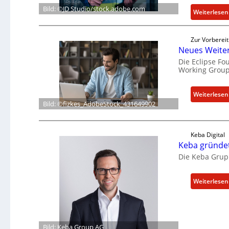
Bild: ©JD Studio/stock.adobe.com
Weiterlesen
Zur Vorberei
Neues Weiter
Die Eclipse F
Working Group
Weiterlesen
Bild: ©fizkes_AdobeStock_431649902
Keba Digital
Keba gründet
Die Keba Grupp
Weiterlesen
Bild: Keba Group AG