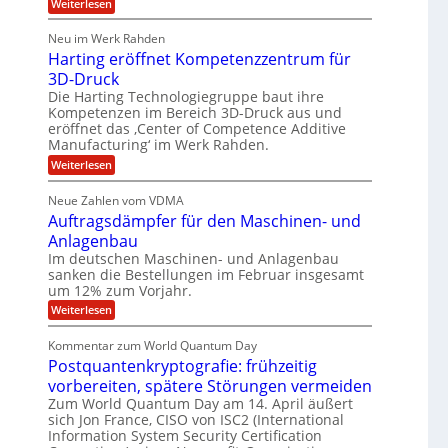
:
Weiterlesen
l
o
l
b
T
a
u
e
h
e
r
p
Neu im Werk Rahden
o
s
i
r
ü
Harting eröffnet Kompetenzzentrum für
m
n
b
E
h
a
3D-Druck
V
e
s
n
ä
e
r
Die Harting Technologiegruppe baut ihre
S
r
g
n
l
Kompetenzen im Bereich 3D-Druck aus und
a
s
i
i
t
eröffnet das ‚Center of Competence Additive
u
i
m
e
Manufacturing‘ im Werk Rahden.
n
6
o
m
r
n
t
e
:
Weiterlesen
5
e
3
A
H
e
M
s
.
p
a
s
Neue Zahlen vom VDMA
r
i
2
s
r
i
Auftragsdämpfer für den Maschinen- und
o
t
i
l
g
l
i
Anlagenbau
n
w
l
u
n
i
Im deutschen Maschinen- und Anlagenbau
g
i
t
g
r
sanken die Bestellungen im Februar insgesamt
e
f
o
d
um 12% zum Vorjahr.
r
ü
C
n
ö
:
Weiterlesen
h
r
e
f
A
i
f
E
n
u
e
Kommentar zum World Quantum Day
n
f
f
M
U
e
Postquantenkryptografie: frühzeitig
t
C
E
t
S
r
u
vorbereiten, spätere Störungen vermeiden
K
A
-
a
s
o
Zum World Quantum Day am 14. April äußert
g
t
u
D
m
sich Jon France, CISO von ISC2 (International
s
o
n
p
o
Information System Security Certification
d
m
e
d