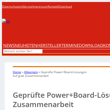
Datenschutzerklärung
Impressum
Kontakt
Download
NEWS
NEUHEITEN
HERSTELLER
TERMINE
DOWNLOAD
KO
Search
Home
»
Allgemein
»
Geprüfte Power+Board-Lösungen
Auf gute Zusammenarbeit
Geprüfte Power+Board-Lös
Zusammenarbeit