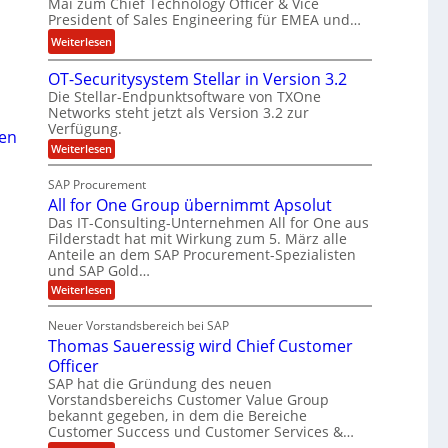
Mai zum Chief Technology Officer & Vice
e
e
F
President of Sales Engineering für EMEA und…
e
L
i
:
Weiterlesen
r
ö
n
N
i
s
a
OT-Securitysystem Stellar in Version 3.2
e
n
u
n
Die Stellar-Endpunktsoftware von TXOne
t
g
n
z
Networks steht jetzt als Version 3.2 zur
A
-
g
c
Verfügung.
den
p
S
h
:
Weiterlesen
p
p
O
e
e
T
e
SAP Procurement
f
-
r
z
All for One Group übernimmt Apsolut
b
S
n
i
e
Das IT-Consulting-Unternehmen All for One aus
e
e
c
a
Filderstadt hat mit Wirkung zum 5. März alle
i
u
n
l
Anteile an dem SAP Procurement-Spezialisten
I
r
und SAP Gold…
n
i
i
F
t
t
:
s
Weiterlesen
S
y
A
C
t
s
l
Neuer Vorstandsbereich bei SAP
T
J
y
l
Thomas Saueressig wird Chief Customer
s
f
O
u
t
o
Officer
&
l
e
r
SAP hat die Gründung des neuen
V
i
m
O
Vorstandsbereichs Customer Value Group
S
n
P
a
t
bekannt gegeben, in dem die Bereiche
e
S
H
e
G
Customer Success und Customer Services &…
a
l
u
r