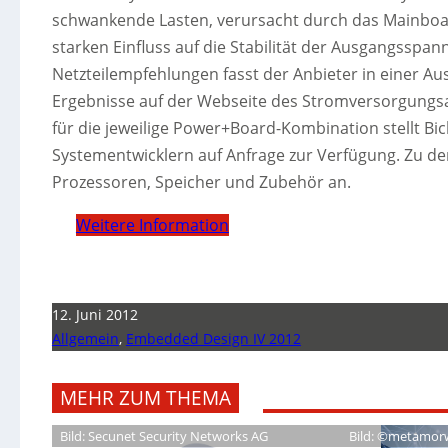
schwankende Lasten, verursacht durch das Mainbo
starken Einfluss auf die Stabilität der Ausgangsspan
Netzteilempfehlungen fasst der Anbieter in einer A
Ergebnisse auf der Webseite des Stromversorgungsanb
für die jeweilige Power+Board-Kombination stellt Bi
Systementwicklern auf Anfrage zur Verfügung. Zu 
Prozessoren, Speicher und Zubehör an.
Weitere Information
12. Juni 2012
Allgemein
,
Embedded Design IV 2012
MEHR ZUM THEMA
Bild: Secunet Security Networks AG
Bild: ©metamor