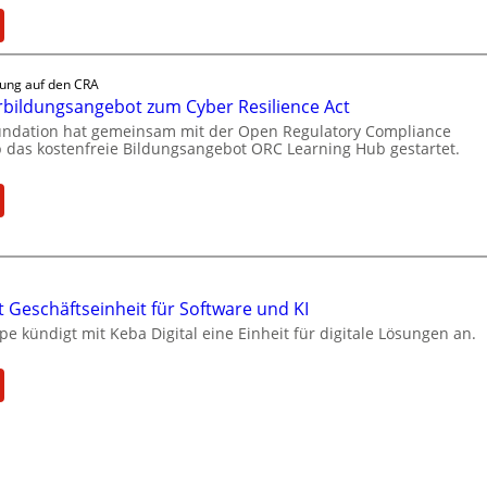
:
B
o
tung auf den CRA
x
bildungsangebot zum Cyber Resilience Act
l
oundation hat gemeinsam mit der Open Regulatory Compliance
i
 das kostenfreie Bildungsangebot ORC Learning Hub gestartet.
e
f
:
e
N
r
e
t
u
a
e
k
 Geschäftseinheit für Software und KI
s
t
e kündigt mit Keba Digital eine Einheit für digitale Lösungen an.
W
u
e
e
i
:
l
t
K
l
e
e
e
r
b
Z
b
a
a