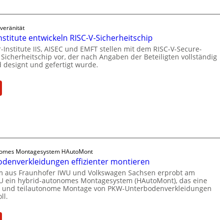
i
g
h
l
r
l
d
ü
veränität
e
u
n
stitute entwickeln RISC-V-Sicherheitschip
n
n
d
-Institute IIS, AISEC und EMFT stellen mit dem RISC-V-Secure-
z
g
Sicherheitschip vor, der nach Angaben der Beteiligten vollständig
e
u
 designt und gefertigt wurde.
s
t
m
a
G
K
n
e
:
I
g
s
F
-
e
c
r
E
b
h
a
i
o
ä
u
n
t
f
n
s
z
t
h
nomes Montagesystem HAutoMont
a
u
s
o
denverkleidungen effizienter montieren
t
m
e
f
am aus Fraunhofer IWU und Volkswagen Sachsen erprobt am
z
C
U ein hybrid-autonomes Montagesystem (HAutoMont), das eine
i
e
i
he und teilautonome Montage von PKW-Unterbodenverkleidungen
y
n
r
n
ll.
b
h
-
U
e
e
I
n
: