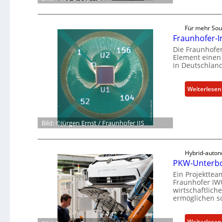
Für mehr Sou
Fraunhofer-In
Die Fraunhofer
Element einen 
in Deutschland
Weiterlesen
Bild: ©Jürgen Ernst / Fraunhofer IIS
Hybrid-auto
PKW-Unterbo
Ein Projektte
Fraunhofer IW
wirtschaftlic
ermöglichen so
Weiterlesen