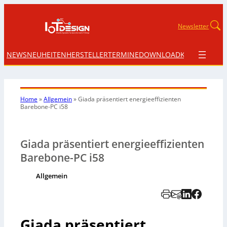
Newsletter
NEWS
NEUHEITEN
HERSTELLER
TERMINE
DOWNLOAD
KONTAKT
Home
»
Allgemein
»
Giada präsentiert energieeffizienten
Barebone-PC i58
Giada präsentiert energieeffizienten
Barebone-PC i58
Allgemein
Giada präsentiert