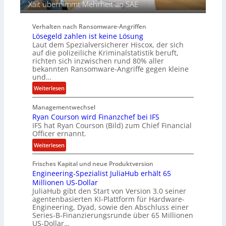
Xait übernimmt Mehrheit an SAE
r
b
e
Verhalten nach Ransomware-Angriffen
i
Lösegeld zahlen ist keine Lösung
t
Laut dem Spezialversicherer Hiscox, der sich
e
auf die polizeiliche Kriminalstatistik beruft,
n
richten sich inzwischen rund 80% aller
z
bekannten Ransomware-Angriffe gegen kleine
u
und…
s
:
Weiterlesen
a
L
m
Managementwechsel
ö
m
Ryan Courson wird Finanzchef bei IFS
s
e
IFS hat Ryan Courson (Bild) zum Chief Financial
e
Officer ernannt.
n
g
:
Weiterlesen
e
R
l
Frisches Kapital und neue Produktversion
y
d
Engineering-Spezialist JuliaHub erhält 65
a
z
Millionen US-Dollar
n
a
JuliaHub gibt den Start von Version 3.0 seiner
C
h
agentenbasierten KI-Plattform für Hardware-
o
l
Engineering, Dyad, sowie den Abschluss einer
u
e
Series-B-Finanzierungsrunde über 65 Millionen
r
n
US-Dollar…