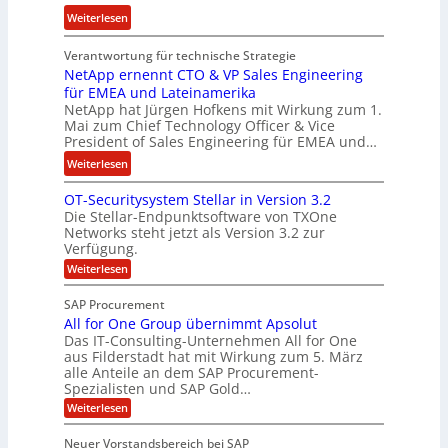
s
i
:
Weiterlesen
o
s
E
n
t
Verantwortung für technische Strategie
n
w
k
NetApp ernennt CTO & VP Sales Engineering
g
i
e
für EMEA und Lateinamerika
i
r
i
NetApp hat Jürgen Hofkens mit Wirkung zum 1.
n
d
Mai zum Chief Technology Officer & Vice
n
e
President of Sales Engineering für EMEA und…
F
e
e
i
L
:
Weiterlesen
r
n
ö
N
i
OT-Securitysystem Stellar in Version 3.2
a
s
e
n
Die Stellar-Endpunktsoftware von TXOne
n
u
t
g
Networks steht jetzt als Version 3.2 zur
z
n
A
-
Verfügung.
c
g
p
S
:
Weiterlesen
h
p
O
p
e
T
e
e
SAP Procurement
-
f
r
z
All for One Group übernimmt Apsolut
S
b
n
e
Das IT-Consulting-Unternehmen All for One
i
e
c
e
aus Filderstadt hat mit Wirkung zum 5. März
a
u
alle Anteile an dem SAP Procurement-
i
n
l
r
Spezialisten und SAP Gold…
I
n
i
i
:
t
Weiterlesen
F
t
s
A
y
S
C
t
l
s
Neuer Vorstandsbereich bei SAP
T