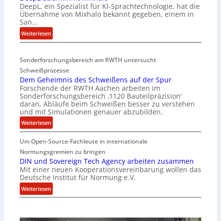
DeepL, ein Spezialist für KI-Sprachtechnologie, hat die
-
Übernahme von Mixhalo bekannt gegeben, einem in
M
San…
a
:
Weiterlesen
r
D
i
e
a
Sonderforschungsbereich am RWTH untersucht
e
G
Schweißprozesse
p
l
Dem Geheimnis des Schweißens auf der Spur
L
e
Forschende der RWTH Aachen arbeiten im
ü
n
Sonderforschungsbereich ‚1120 Bauteilpräzision‘
b
z
daran, Abläufe beim Schweißen besser zu verstehen
e
w
und mit Simulationen genauer abzubilden.
r
i
:
Weiterlesen
n
r
D
i
d
Um Open-Source-Fachleute in internationale
e
m
A
m
Normungsgremien zu bringen
m
r
G
DIN und Sovereign Tech Agency arbeiten zusammen
t
e
Mit einer neuen Kooperationsvereinbarung wollen das
e
M
a
Deutsche Institut für Normung e.V.
h
i
V
e
:
Weiterlesen
x
i
i
D
h
c
m
I
a
e
n
N
l