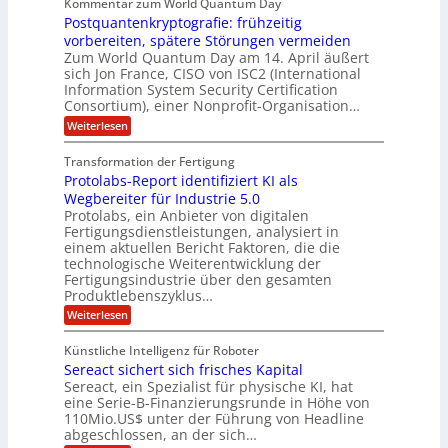
Kommentar zum World Quantum Day
e
n
E
f
n
f
Postquantenkryptografie: frühzeitig
e
t
M
C
U
t
r
vorbereiten, spätere Störungen vermeiden
E
u
K
a
S
Zum World Quantum Day am 14. April äußert
s
o
g
A
-
sich Jon France, CISO von ISC2 (International
t
m
s
u
Information System Security Certification
o
D
p
d
m
n
Consortium), einer Nonprofit-Organisation…
e
ä
o
e
t
m
d
:
Weiterlesen
l
r
e
p
P
L
O
l
n
f
o
ff
a
Transformation der Fertigung
z
e
a
s
i
z
r
Protolabs-Report identifiziert KI als
t
t
r
c
e
f
q
Wegbereiter für Industrie 5.0
e
e
n
ü
u
Protolabs, ein Anbieter von digitalen
r
i
t
r
a
Fertigungsdienstleistungen, analysiert in
r
d
n
n
einem aktuellen Bericht Faktoren, die die
u
e
t
a
m
n
technologische Weiterentwicklung der
e
f
m
M
Fertigungsindustrie über den gesamten
n
ü
a
k
e
Produktlebenszyklus…
r
s
r
r
:
Weiterlesen
3
c
y
P
D
h
i
p
r
-
i
t
Künstliche Intelligenz für Roboter
k
o
D
n
o
Sereact sichert sich frisches Kapital
a
t
r
e
g
o
Sereact, ein Spezialist für physische KI, hat
u
n
r
l
c
eine Serie-B-Finanzierungsrunde in Höhe von
-
a
a
k
u
110Mio.US$ unter der Führung von Headline
f
b
n
i
abgeschlossen, an der sich…
s
d
e