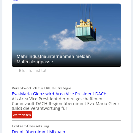
Mehr Industrieunternehmen melden
Materialengpässe
Bild: ifo Institut
Verantwortlich für DACH-Strategie
Eva-Maria Glenz wird Area Vice President DACH
Als Area Vice President der neu geschaffenen
Commvault-DACH-Region übernimmt Eva-Maria Glenz
(Bild) die Verantwortung für…
:
Weiterlesen
E
Echtzeit-Übersetzung
v
DeepL übernimmt Mixhalo
a