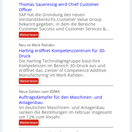
l
y
J
Thomas Saueressig wird Chief Customer
f
s
O
u
o
t
Officer
&
r
e
l
SAP hat die Gründung des neuen
O
V
m
i
Vorstandsbereichs Customer Value Group
n
S
P
bekannt gegeben, in dem die Bereiche
a
e
t
S
Customer Success und Customer Services &…
G
e
H
r
l
a
:
Weiterlesen
u
o
l
T
l
b
u
a
h
Neu im Werk Rahden
e
p
r
e
o
ü
i
Harting eröffnet Kompetenzzentrum für 3D-
s
m
r
b
n
a
Druck
E
h
e
V
s
Die Harting Technologiegruppe baut ihre
n
r
e
S
ä
Kompetenzen im Bereich 3D-Druck aus und
n
r
g
a
l
eröffnet das ‚Center of Competence Additive
i
s
u
i
t
m
Manufacturing‘ im Werk Rahden.
i
e
n
m
o
r
6
:
Weiterlesen
t
n
e
e
H
5
A
3
s
a
e
p
Neue Zahlen vom VDMA
.
M
s
r
s
r
2
i
Auftragsdämpfer für den Maschinen- und
i
t
o
g
i
i
Anlagenbau
l
l
w
n
n
Im deutschen Maschinen- und Anlagenbau
u
l
i
g
sanken die Bestellungen im Februar insgesamt
t
g
r
e
i
um 12% zum Vorjahr.
d
f
r
o
C
ö
:
Weiterlesen
ü
n
h
f
A
r
i
f
e
u