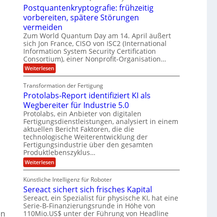
f
f
M
U
e
Postquantenkryptografie: frühzeitig
t
C
E
t
S
r
u
vorbereiten, spätere Störungen
K
A
-
a
s
o
vermeiden
g
t
u
D
m
s
Zum World Quantum Day am 14. April äußert
o
n
p
o
d
m
sich Jon France, CISO von ISC2 (International
e
d
ä
l
e
Information System Security Certification
t
m
r
L
l
Consortium), einer Nonprofit-Organisation…
e
p
O
n
a
a
:
f
Weiterlesen
ff
z
P
e
t
i
r
z
o
r
c
e
Transformation der Fertigung
e
s
f
e
n
i
Protolabs-Report identifiziert KI als
t
ü
r
t
q
r
n
Wegbereiter für Industrie 5.0
r
u
d
a
Protolabs, ein Anbieter von digitalen
u
a
e
m
Fertigungsdienstleistungen, analysiert in einem
m
n
n
f
aktuellen Bericht Faktoren, die die
t
M
e
ü
e
a
technologische Weiterentwicklung der
r
r
n
s
Fertigungsindustrie über den gesamten
3
i
k
c
Produktlebenszyklus…
D
r
h
k
-
:
Weiterlesen
y
i
a
D
P
p
n
r
r
t
e
Künstliche Intelligenz für Roboter
u
o
o
n
Sereact sichert sich frisches Kapital
c
t
g
-
k
o
r
Sereact, ein Spezialist für physische KI, hat eine
u
l
a
n
Serie-B-Finanzierungsrunde in Höhe von
a
f
d
en
110Mio.US$ unter der Führung von Headline
b
i