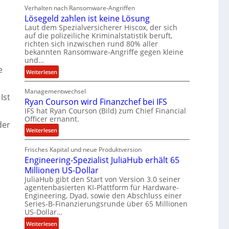
b
Verhalten nach Ransomware-Angriffen
e
Lösegeld zahlen ist keine Lösung
i
Laut dem Spezialversicherer Hiscox, der sich
t
auf die polizeiliche Kriminalstatistik beruft,
e
richten sich inzwischen rund 80% aller
n
bekannten Ransomware-Angriffe gegen kleine
z
und…
e
u
:
Weiterlesen
s
L
a
Managementwechsel
ö
Ist
m
Ryan Courson wird Finanzchef bei IFS
s
m
IFS hat Ryan Courson (Bild) zum Chief Financial
e
e
Officer ernannt.
g
der
n
e
:
Weiterlesen
l
R
d
Frisches Kapital und neue Produktversion
y
Engineering-Spezialist JuliaHub erhält 65
z
a
a
Millionen US-Dollar
n
h
JuliaHub gibt den Start von Version 3.0 seiner
C
agentenbasierten KI-Plattform für Hardware-
l
o
Engineering, Dyad, sowie den Abschluss einer
e
u
Series-B-Finanzierungsrunde über 65 Millionen
n
r
US-Dollar…
i
s
:
Weiterlesen
s
o