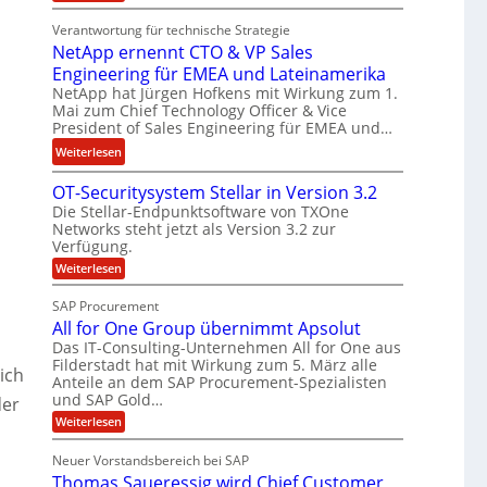
E
t
n
Verantwortung für technische Strategie
n
k
w
NetApp ernennt CTO & VP Sales
g
e
i
Engineering für EMEA und Lateinamerika
i
i
r
NetApp hat Jürgen Hofkens mit Wirkung zum 1.
n
n
d
Mai zum Chief Technology Officer & Vice
e
e
F
President of Sales Engineering für EMEA und…
e
L
i
:
Weiterlesen
r
ö
n
N
i
s
a
OT-Securitysystem Stellar in Version 3.2
e
n
u
n
Die Stellar-Endpunktsoftware von TXOne
t
g
n
z
Networks steht jetzt als Version 3.2 zur
A
-
g
c
Verfügung.
p
S
h
:
Weiterlesen
p
p
O
e
e
T
e
SAP Procurement
f
-
r
z
All for One Group übernimmt Apsolut
b
S
n
i
e
Das IT-Consulting-Unternehmen All for One aus
e
e
c
a
Filderstadt hat mit Wirkung zum 5. März alle
i
ich
u
n
l
Anteile an dem SAP Procurement-Spezialisten
I
r
und SAP Gold…
n
i
der
i
F
t
t
:
s
Weiterlesen
S
y
A
C
t
s
l
Neuer Vorstandsbereich bei SAP
T
J
y
l
Thomas Saueressig wird Chief Customer
s
f
O
u