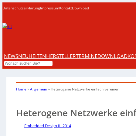
Datenschutzerklärung
Impressum
Kontakt
Download
NEWS
NEUHEITEN
HERSTELLER
TERMINE
DOWNLOAD
KO
Search
Home
»
Allgemein
»
Heterogene Netzwerke einfach vereinen
Heterogene Netzwerke einf
Embedded Design III 2014