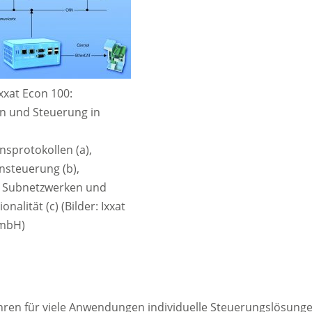
Ixxat Econ 100:
 und Steuerung in
sprotokollen (a),
nsteuerung (b),
 Subnetzwerken und
nalität (c) (Bilder: Ixxat
mbH)
ren für viele Anwendungen individuelle Steuerungslösung