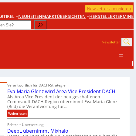
Newsletter abonnieren
RTIKEL
NEUHEITEN
MARKTÜBERSICHTEN
HERSTELLER
TERMINE
Newsletter
Verantwortlich für DACH-Strategie
Eva-Maria Glenz wird Area Vice President DACH
Als Area Vice President der neu geschaffenen
Commvault-DACH-Region übernimmt Eva-Maria Glenz
(Bild) die Verantwortung für…
:
Weiterlesen
E
Echtzeit-Übersetzung
v
DeepL übernimmt Mixhalo
a