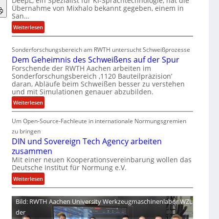
DeepL, ein Spezialist für KI-Sprachtechnologie, hat die
-
Übernahme von Mixhalo bekannt gegeben, einem in
M
San…
a
:
Weiterlesen
r
D
i
e
a
Sonderforschungsbereich am RWTH untersucht Schweißprozesse
e
G
Dem Geheimnis des Schweißens auf der Spur
p
l
Forschende der RWTH Aachen arbeiten im
L
e
Sonderforschungsbereich ‚1120 Bauteilpräzision‘
ü
daran, Abläufe beim Schweißen besser zu verstehen
n
und mit Simulationen genauer abzubilden.
b
z
e
:
w
Weiterlesen
r
D
i
n
Um Open-Source-Fachleute in internationale Normungsgremien
e
r
i
m
d
zu bringen
m
G
A
DIN und Sovereign Tech Agency arbeiten
m
e
r
zusammen
t
h
e
Mit einer neuen Kooperationsvereinbarung wollen das
M
Deutsche Institut für Normung e.V.
e
a
i
i
V
:
Weiterlesen
x
m
i
D
h
n
c
I
Bild: RWTH Aachen University Werkzeugmaschinenlabor WZL
a
i
e
N
der
l
s
P
u