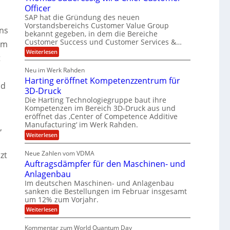
t
o
Officer
&
l
e
r
SAP hat die Gründung des neuen
V
i
m
O
Vorstandsbereichs Customer Value Group
S
n
P
a
ns
t
bekannt gegeben, in dem die Bereiche
e
S
H
e
G
Customer Success und Customer Services &…
om
a
l
u
r
:
Weiterlesen
l
o
l
t
b
T
a
u
e
h
e
r
p
Neu im Werk Rahden
o
s
i
r
ü
Harting eröffnet Kompetenzzentrum für
m
n
b
nd
E
h
a
3D-Druck
V
e
s
n
ä
e
r
Die Harting Technologiegruppe baut ihre
S
r
g
n
l
Kompetenzen im Bereich 3D-Druck aus und
a
s
i
i
t
eröffnet das ‚Center of Competence Additive
u
i
m
e
Manufacturing‘ im Werk Rahden.
n
6
,
o
m
r
n
t
e
:
Weiterlesen
5
e
3
A
H
e
M
s
.
p
a
s
Neue Zahlen vom VDMA
zt
r
i
2
s
r
i
Auftragsdämpfer für den Maschinen- und
o
t
i
l
g
l
i
Anlagenbau
n
w
l
u
n
i
Im deutschen Maschinen- und Anlagenbau
g
i
t
g
r
sanken die Bestellungen im Februar insgesamt
e
f
o
d
um 12% zum Vorjahr.
r
ü
C
n
ö
:
Weiterlesen
h
r
e
f
A
i
f
E
n
u
e
Kommentar zum World Quantum Day
n