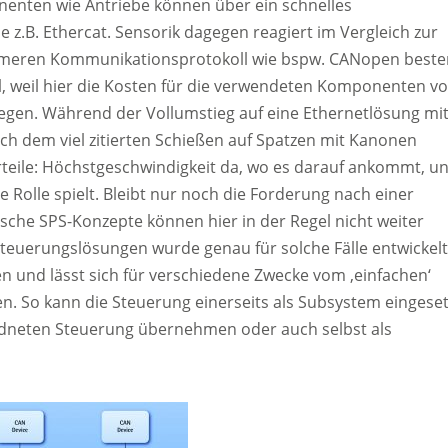
nenten wie Antriebe können über ein schnelles
.B. Ethercat. Sensorik dagegen reagiert im Vergleich zur
gsameren Kommunikationsprotokoll wie bspw. CANopen beste
ll, weil hier die Kosten für die verwendeten Komponenten v
liegen. Während der Vollumstieg auf eine Ethernetlösung mi
h dem viel zitierten Schießen auf Spatzen mit Kanonen
teile: Höchstgeschwindigkeit da, wo es darauf ankommt, u
 Rolle spielt. Bleibt nur noch die Forderung nach einer
sche SPS-Konzepte können hier in der Regel nicht weiter
 Steuerungslösungen wurde genau für solche Fälle entwickelt
 und lässt sich für verschiedene Zwecke vom ‚einfachen‘
. So kann die Steuerung einerseits als Subsystem eingeset
rdneten Steuerung übernehmen oder auch selbst als