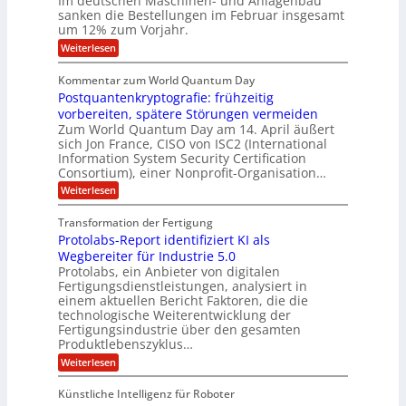
Im deutschen Maschinen- und Anlagenbau
u
l
i
g
sanken die Bestellungen im Februar insgesamt
t
g
r
e
i
um 12% zum Vorjahr.
d
f
r
o
C
ö
:
Weiterlesen
ü
n
h
f
A
r
i
f
e
u
Kommentar zum World Quantum Day
e
n
E
f
n
f
Postquantenkryptografie: frühzeitig
e
t
M
C
U
t
r
vorbereiten, spätere Störungen vermeiden
E
u
K
a
S
Zum World Quantum Day am 14. April äußert
s
o
g
A
-
sich Jon France, CISO von ISC2 (International
t
m
s
u
Information System Security Certification
o
D
p
d
m
n
Consortium), einer Nonprofit-Organisation…
e
ä
o
e
t
m
d
:
Weiterlesen
l
r
e
p
P
L
O
l
n
f
o
ff
a
Transformation der Fertigung
z
e
a
s
i
z
r
Protolabs-Report identifiziert KI als
t
t
r
c
e
f
q
Wegbereiter für Industrie 5.0
e
e
n
ü
u
Protolabs, ein Anbieter von digitalen
r
i
t
r
a
Fertigungsdienstleistungen, analysiert in
r
d
n
n
einem aktuellen Bericht Faktoren, die die
u
e
t
a
m
n
technologische Weiterentwicklung der
e
f
m
M
Fertigungsindustrie über den gesamten
n
ü
a
k
e
Produktlebenszyklus…
r
s
r
r
:
Weiterlesen
3
c
y
P
D
h
i
p
r
-
i
t
Künstliche Intelligenz für Roboter
k
o
D
n
o