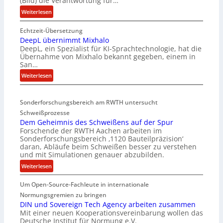
(Bild) die Verantwortung für…
:
Weiterlesen
E
Echtzeit-Übersetzung
v
DeepL übernimmt Mixhalo
a
DeepL, ein Spezialist für KI-Sprachtechnologie, hat die
-
Übernahme von Mixhalo bekannt gegeben, einem in
M
San…
a
:
Weiterlesen
r
D
i
e
a
Sonderforschungsbereich am RWTH untersucht
e
G
Schweißprozesse
p
l
Dem Geheimnis des Schweißens auf der Spur
L
e
Forschende der RWTH Aachen arbeiten im
ü
n
Sonderforschungsbereich ‚1120 Bauteilpräzision‘
b
z
daran, Abläufe beim Schweißen besser zu verstehen
e
w
und mit Simulationen genauer abzubilden.
r
i
:
Weiterlesen
n
r
D
i
d
Um Open-Source-Fachleute in internationale
e
m
A
m
Normungsgremien zu bringen
m
r
G
DIN und Sovereign Tech Agency arbeiten zusammen
t
e
Mit einer neuen Kooperationsvereinbarung wollen das
e
M
a
Deutsche Institut für Normung e.V.
h