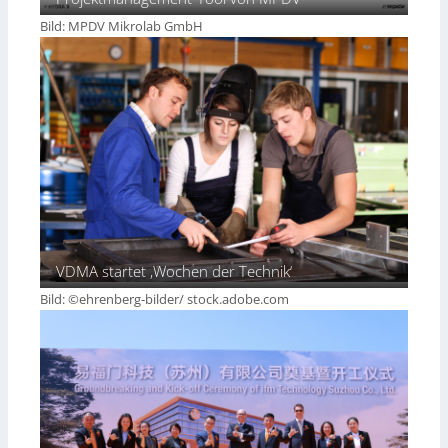
Bild: MPDV Mikrolab GmbH
VDMA startet ‚Wochen der Technik‘
Bild: ©ehrenberg-bilder/ stock.adobe.com