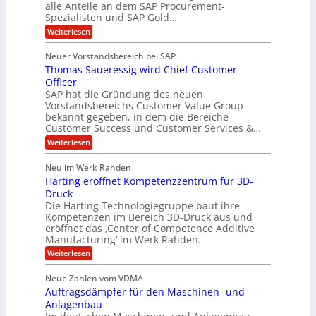
u
alle Anteile an dem SAP Procurement-
i
n
l
r
Spezialisten und SAP Gold…
I
n
i
i
:
t
Weiterlesen
F
t
s
A
y
S
C
t
l
s
Neuer Vorstandsbereich bei SAP
T
l
y
J
Thomas Saueressig wird Chief Customer
f
s
O
u
o
t
Officer
&
r
e
l
SAP hat die Gründung des neuen
O
V
m
i
Vorstandsbereichs Customer Value Group
n
S
P
bekannt gegeben, in dem die Bereiche
a
e
t
S
Customer Success und Customer Services &…
G
e
H
r
l
a
:
Weiterlesen
u
o
l
T
l
b
u
a
h
Neu im Werk Rahden
e
p
r
e
o
ü
i
Harting eröffnet Kompetenzzentrum für 3D-
s
m
r
b
n
a
Druck
E
h
e
V
s
Die Harting Technologiegruppe baut ihre
n
r
e
S
ä
Kompetenzen im Bereich 3D-Druck aus und
n
r
g
a
l
eröffnet das ‚Center of Competence Additive
i
s
u
i
t
m
Manufacturing‘ im Werk Rahden.
i
e
n
m
o
r
6
:
Weiterlesen
t
n
e
e
H
5
A
3
s
a
e
p
Neue Zahlen vom VDMA
.
M
s
r
s
r
2
i
Auftragsdämpfer für den Maschinen- und
i
t
o
g
i
i
Anlagenbau
l
l
w
n
n