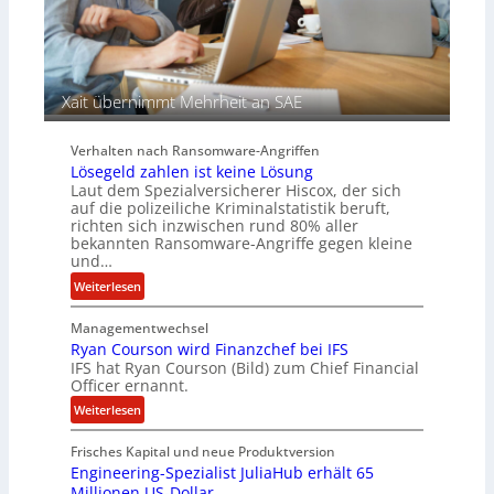
e
n
r
c
S
y
p
a
u
r
Xait übernimmt Mehrheit an SAE
r
b
e
Verhalten nach Ransomware-Angriffen
i
Lösegeld zahlen ist keine Lösung
t
Laut dem Spezialversicherer Hiscox, der sich
e
auf die polizeiliche Kriminalstatistik beruft,
n
richten sich inzwischen rund 80% aller
z
bekannten Ransomware-Angriffe gegen kleine
u
und…
s
:
Weiterlesen
a
L
m
Managementwechsel
ö
m
Ryan Courson wird Finanzchef bei IFS
s
e
IFS hat Ryan Courson (Bild) zum Chief Financial
e
Officer ernannt.
n
g
:
Weiterlesen
e
R
l
Frisches Kapital und neue Produktversion
y
d
Engineering-Spezialist JuliaHub erhält 65
a
z
Millionen US-Dollar
n