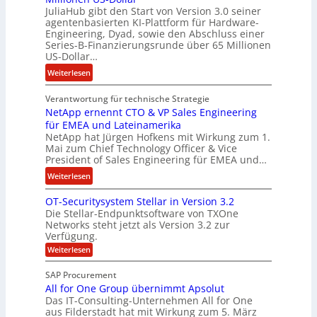
a
JuliaHub gibt den Start von Version 3.0 seiner
C
h
agentenbasierten KI-Plattform für Hardware-
o
l
Engineering, Dyad, sowie den Abschluss einer
u
e
Series-B-Finanzierungsrunde über 65 Millionen
r
n
US-Dollar…
s
i
:
Weiterlesen
o
s
E
n
t
Verantwortung für technische Strategie
n
w
k
NetApp ernennt CTO & VP Sales Engineering
g
i
e
für EMEA und Lateinamerika
i
r
i
NetApp hat Jürgen Hofkens mit Wirkung zum 1.
n
d
Mai zum Chief Technology Officer & Vice
n
e
President of Sales Engineering für EMEA und…
F
e
e
i
L
:
Weiterlesen
r
n
ö
N
i
OT-Securitysystem Stellar in Version 3.2
a
s
e
n
Die Stellar-Endpunktsoftware von TXOne
n
u
t
g
Networks steht jetzt als Version 3.2 zur
z
n
A
-
Verfügung.
c
g
p
S
:
Weiterlesen
h
p
O
p
e
T
e
e
SAP Procurement
-
f
r
z
All for One Group übernimmt Apsolut
S
b
n
e
Das IT-Consulting-Unternehmen All for One
i
e
c
e
aus Filderstadt hat mit Wirkung zum 5. März
a