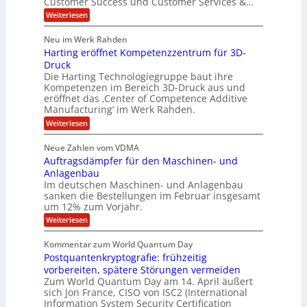
Customer Success und Customer Services &…
G
e
H
r
l
a
:
Weiterlesen
u
o
l
T
l
b
u
a
h
Neu im Werk Rahden
e
p
r
e
o
ü
i
Harting eröffnet Kompetenzzentrum für 3D-
s
m
r
b
n
a
Druck
E
h
e
V
s
Die Harting Technologiegruppe baut ihre
n
r
e
S
ä
Kompetenzen im Bereich 3D-Druck aus und
n
r
g
a
l
eröffnet das ‚Center of Competence Additive
i
s
u
i
t
m
Manufacturing‘ im Werk Rahden.
i
e
n
m
o
r
6
:
Weiterlesen
t
n
e
e
H
5
A
3
s
a
e
p
Neue Zahlen vom VDMA
.
M
s
r
s
r
2
i
Auftragsdämpfer für den Maschinen- und
i
t
o
g
i
i
Anlagenbau
l
l
w
n
n
Im deutschen Maschinen- und Anlagenbau
u
l
i
g
sanken die Bestellungen im Februar insgesamt
t
g
r
e
i
um 12% zum Vorjahr.
d
f
r
o
C
ö
:
Weiterlesen
ü
n
h
f
A
r
i
f
e
u
Kommentar zum World Quantum Day
e
n
E
f
n
f
Postquantenkryptografie: frühzeitig
e
t
M
C
U
t
r
vorbereiten, spätere Störungen vermeiden
E
u
K
a
S
Zum World Quantum Day am 14. April äußert
s
o
g
A
-
sich Jon France, CISO von ISC2 (International
t
m
s
u
Information System Security Certification
o
D
p
d