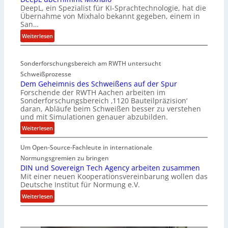
DeepL, ein Spezialist für KI-Sprachtechnologie, hat die
-
Übernahme von Mixhalo bekannt gegeben, einem in
M
San…
a
:
Weiterlesen
r
D
i
e
a
Sonderforschungsbereich am RWTH untersucht
e
G
Schweißprozesse
p
l
Dem Geheimnis des Schweißens auf der Spur
L
e
Forschende der RWTH Aachen arbeiten im
ü
n
Sonderforschungsbereich ‚1120 Bauteilpräzision‘
b
z
daran, Abläufe beim Schweißen besser zu verstehen
e
w
und mit Simulationen genauer abzubilden.
r
i
:
Weiterlesen
n
r
D
i
d
Um Open-Source-Fachleute in internationale
e
m
A
m
Normungsgremien zu bringen
m
r
G
DIN und Sovereign Tech Agency arbeiten zusammen
t
e
Mit einer neuen Kooperationsvereinbarung wollen das
e
M
a
Deutsche Institut für Normung e.V.
h
i
V
e
:
Weiterlesen
x
i
i
D
h
c
m
I
a
e
n
N