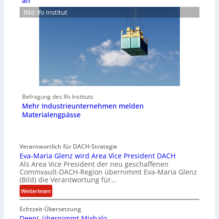
an
Bild: ifo Institut
Befragung des Ifo Instituts
Mehr Industrieunternehmen melden
Materialengpässe
Verantwortlich für DACH-Strategie
Eva-Maria Glenz wird Area Vice President DACH
Als Area Vice President der neu geschaffenen
Commvault-DACH-Region übernimmt Eva-Maria Glenz
(Bild) die Verantwortung für…
:
Weiterlesen
E
Echtzeit-Übersetzung
v
DeepL übernimmt Mixhalo
a