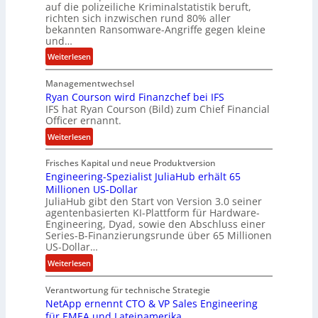
u
r
auf die polizeiliche Kriminalstatistik beruft,
r
b
richten sich inzwischen rund 80% aller
bekannten Ransomware-Angriffe gegen kleine
e
und…
i
t
:
Weiterlesen
e
L
n
Managementwechsel
ö
z
Ryan Courson wird Finanzchef bei IFS
s
IFS hat Ryan Courson (Bild) zum Chief Financial
u
e
Officer ernannt.
s
g
:
a
Weiterlesen
e
R
m
l
Frisches Kapital und neue Produktversion
y
m
d
Engineering-Spezialist JuliaHub erhält 65
a
e
z
Millionen US-Dollar
n
n
a
JuliaHub gibt den Start von Version 3.0 seiner
C
h
agentenbasierten KI-Plattform für Hardware-
o
l
Engineering, Dyad, sowie den Abschluss einer
u
e
Series-B-Finanzierungsrunde über 65 Millionen
r
n
US-Dollar…
s
i
:
Weiterlesen
o
s
E
n
t
Verantwortung für technische Strategie
n
w
k
NetApp ernennt CTO & VP Sales Engineering
g
i
e
für EMEA und Lateinamerika
i