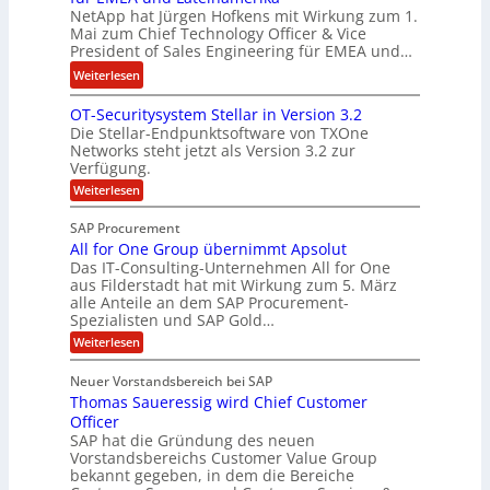
r
i
NetApp hat Jürgen Hofkens mit Wirkung zum 1.
n
d
Mai zum Chief Technology Officer & Vice
n
e
President of Sales Engineering für EMEA und…
F
e
e
i
L
:
Weiterlesen
r
n
ö
N
i
OT-Securitysystem Stellar in Version 3.2
a
s
e
n
Die Stellar-Endpunktsoftware von TXOne
n
u
t
g
Networks steht jetzt als Version 3.2 zur
z
n
A
-
Verfügung.
c
g
p
S
:
Weiterlesen
h
p
O
p
e
T
e
e
SAP Procurement
-
f
r
z
All for One Group übernimmt Apsolut
S
b
n
e
Das IT-Consulting-Unternehmen All for One
i
e
c
e
aus Filderstadt hat mit Wirkung zum 5. März
a
u
alle Anteile an dem SAP Procurement-
i
n
l
r
Spezialisten und SAP Gold…
I
n
i
i
:
t
Weiterlesen
F
t
s
A
y
S
C
t
l
s
Neuer Vorstandsbereich bei SAP
T
l
y
J
Thomas Saueressig wird Chief Customer
f
s
O
u
o
t
Officer
&
r
e
l
SAP hat die Gründung des neuen
O
V
m
i
Vorstandsbereichs Customer Value Group
n
S
P
bekannt gegeben, in dem die Bereiche
a
e
t
S