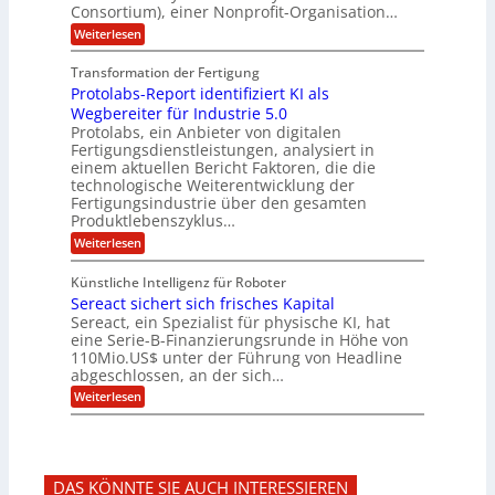
m
n
Consortium), einer Nonprofit-Organisation…
e
ä
o
e
t
m
d
:
Weiterlesen
l
r
e
p
P
L
O
l
n
f
o
ff
a
Transformation der Fertigung
z
e
a
s
i
z
r
Protolabs-Report identifiziert KI als
t
t
r
c
e
f
q
Wegbereiter für Industrie 5.0
e
e
n
ü
u
Protolabs, ein Anbieter von digitalen
r
i
t
r
a
Fertigungsdienstleistungen, analysiert in
r
d
n
n
einem aktuellen Bericht Faktoren, die die
u
e
t
a
m
n
technologische Weiterentwicklung der
e
f
m
M
Fertigungsindustrie über den gesamten
n
ü
a
k
e
Produktlebenszyklus…
r
s
r
r
:
Weiterlesen
3
c
y
P
D
h
i
p
r
-
i
t
Künstliche Intelligenz für Roboter
k
o
D
n
o
Sereact sichert sich frisches Kapital
a
t
r
e
g
o
Sereact, ein Spezialist für physische KI, hat
u
n
r
l
c
eine Serie-B-Finanzierungsrunde in Höhe von
-
a
a
k
u
110Mio.US$ unter der Führung von Headline
f
b
n
i
abgeschlossen, an der sich…
s
d
e
:
-
Weiterlesen
A
:
S
R
n
f
e
e
l
r
r
p
a
ü
e
o
g
h
a
r
e
z
DAS KÖNNTE SIE AUCH INTERESSIEREN
c
t
n