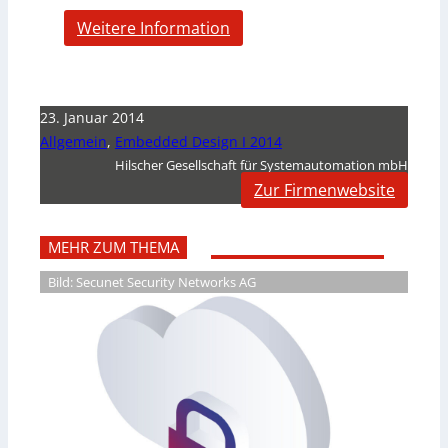
Weitere Information
23. Januar 2014
Allgemein
,
Embedded Design I 2014
Hilscher Gesellschaft für Systemautomation mbH
Zur Firmenwebsite
MEHR ZUM THEMA
Bild: Secunet Security Networks AG