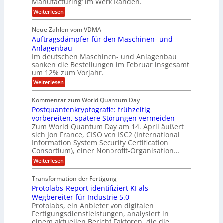
t
m
Manufacturing‘ im Werk Rahden.
i
e
n
m
o
r
6
:
Weiterlesen
t
n
e
e
H
5
A
3
s
a
e
p
Neue Zahlen vom VDMA
.
M
s
r
s
r
2
i
Auftragsdämpfer für den Maschinen- und
i
t
o
g
i
i
Anlagenbau
l
l
w
n
n
Im deutschen Maschinen- und Anlagenbau
u
l
i
g
sanken die Bestellungen im Februar insgesamt
t
g
r
e
i
um 12% zum Vorjahr.
d
f
r
o
C
ö
:
Weiterlesen
ü
n
h
f
A
r
i
f
e
u
Kommentar zum World Quantum Day
e
n
E
f
n
f
Postquantenkryptografie: frühzeitig
e
t
M
C
U
t
r
vorbereiten, spätere Störungen vermeiden
E
u
K
a
S
Zum World Quantum Day am 14. April äußert
s
o
g
A
-
sich Jon France, CISO von ISC2 (International
t
m
s
u
Information System Security Certification
o
D
p
d
m
n
Consortium), einer Nonprofit-Organisation…
e
ä
o
e
t
m
d
:
Weiterlesen
l
r
e
p
P
L
O
l
n
f
o
ff
a
Transformation der Fertigung
z
e
a
s
i
z
r
Protolabs-Report identifiziert KI als
t
t
r
c
e
f
q
Wegbereiter für Industrie 5.0
e
e
n
ü
u
Protolabs, ein Anbieter von digitalen
r
i
t
r
a
Fertigungsdienstleistungen, analysiert in
r
d
n
n
einem aktuellen Bericht Faktoren, die die
u
e
t