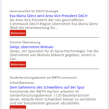
Verantwortlich für DACH-Strategie
Eva-Maria Glenz wird Area Vice President DACH
Als Area Vice President der neu geschaffenen
Commvault-DACH-Region übernimmt Eva-Maria Glenz
(Bild) die Verantwortung für…
:
Weiterlesen
E
Echtzeit-Übersetzung
v
DeepL übernimmt Mixhalo
a
DeepL, ein Spezialist für KI-Sprachtechnologie, hat die
-
Übernahme von Mixhalo bekannt gegeben, einem in
M
San…
a
:
Weiterlesen
r
D
i
e
a
Sonderforschungsbereich am RWTH untersucht
e
G
Schweißprozesse
p
l
Dem Geheimnis des Schweißens auf der Spur
L
e
Forschende der RWTH Aachen arbeiten im
ü
n
Sonderforschungsbereich ‚1120 Bauteilpräzision‘
b
z
daran, Abläufe beim Schweißen besser zu verstehen
e
w
und mit Simulationen genauer abzubilden.
r
i
:
Weiterlesen