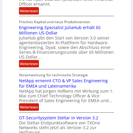
Officer ernannt.
n
g
:
Weiterlesen
e
R
l
Frisches Kapital und neue Produktversion
y
d
Engineering-Spezialist JuliaHub erhält 65
a
z
Millionen US-Dollar
n
a
JuliaHub gibt den Start von Version 3.0 seiner
C
h
agentenbasierten KI-Plattform für Hardware-
o
l
Engineering, Dyad, sowie den Abschluss einer
u
e
Series-B-Finanzierungsrunde über 65 Millionen
r
n
US-Dollar…
s
i
:
Weiterlesen
o
s
E
n
t
Verantwortung für technische Strategie
n
w
k
NetApp ernennt CTO & VP Sales Engineering
g
i
e
für EMEA und Lateinamerika
i
r
i
NetApp hat Jürgen Hofkens mit Wirkung zum 1.
n
d
Mai zum Chief Technology Officer & Vice
n
e
President of Sales Engineering für EMEA und…
F
e
e
i
L
:
Weiterlesen
r
n
ö
N
i
OT-Securitysystem Stellar in Version 3.2
a
s
e
n
Die Stellar-Endpunktsoftware von TXOne
n
u
t
g
Networks steht jetzt als Version 3.2 zur
z
n
A
-
Verfügung.