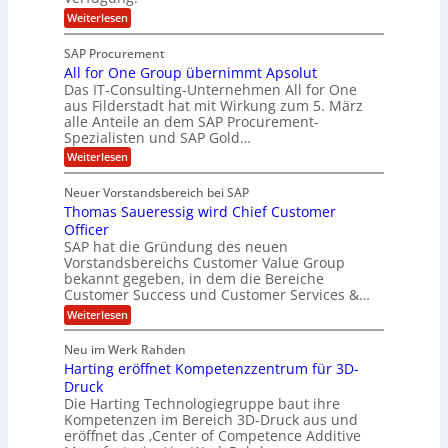
c
g
p
S
:
Weiterlesen
h
p
O
p
e
T
e
e
SAP Procurement
-
f
r
z
All for One Group übernimmt Apsolut
S
b
n
e
Das IT-Consulting-Unternehmen All for One
i
e
c
e
aus Filderstadt hat mit Wirkung zum 5. März
a
u
alle Anteile an dem SAP Procurement-
i
n
l
r
Spezialisten und SAP Gold…
I
n
i
i
:
t
Weiterlesen
F
t
s
A
y
S
C
t
l
s
Neuer Vorstandsbereich bei SAP
T
l
y
J
Thomas Saueressig wird Chief Customer
f
s
O
u
o
t
Officer
&
r
e
l
SAP hat die Gründung des neuen
O
V
m
i
Vorstandsbereichs Customer Value Group
n
S
P
bekannt gegeben, in dem die Bereiche
a
e
t
S
Customer Success und Customer Services &…
G
e
H
r
l
a
:
Weiterlesen
u
o
l
T
l
b
u
a
h
Neu im Werk Rahden
e
p
r
e
o
ü
i
Harting eröffnet Kompetenzzentrum für 3D-
s
m
r
b
n
a
Druck
E
h
e
V
s
Die Harting Technologiegruppe baut ihre
n
r
e
S
ä
Kompetenzen im Bereich 3D-Druck aus und
n
r
g
a
l
eröffnet das ‚Center of Competence Additive
i
s
u
i