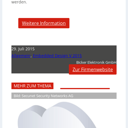
werden.
Weitere Information
29. Juli 2015
Allgemein
,
Embedded Design V 2015
Bicker Elektronik GmbH
Zur Firmenwebsite
MEHR ZUM THEMA
Bild: Secunet Security Networks AG