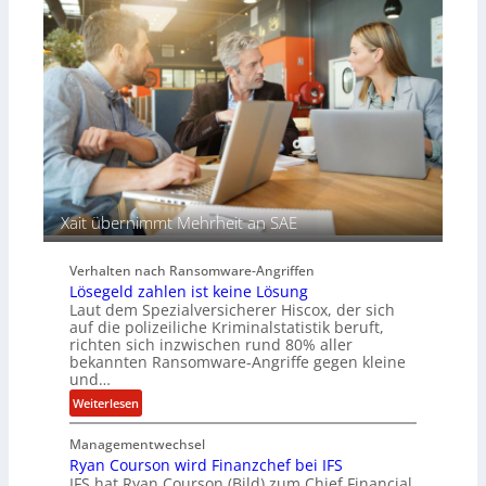
n
e
s
c
a
h
u
A
f
g
d
e
e
n
r
c
S
y
p
a
u
r
Xait übernimmt Mehrheit an SAE
r
b
e
Verhalten nach Ransomware-Angriffen
i
Lösegeld zahlen ist keine Lösung
t
Laut dem Spezialversicherer Hiscox, der sich
e
auf die polizeiliche Kriminalstatistik beruft,
n
richten sich inzwischen rund 80% aller
z
bekannten Ransomware-Angriffe gegen kleine
u
und…
s
:
Weiterlesen
a
L
m
Managementwechsel
ö
m
Ryan Courson wird Finanzchef bei IFS
s
e
IFS hat Ryan Courson (Bild) zum Chief Financial
e