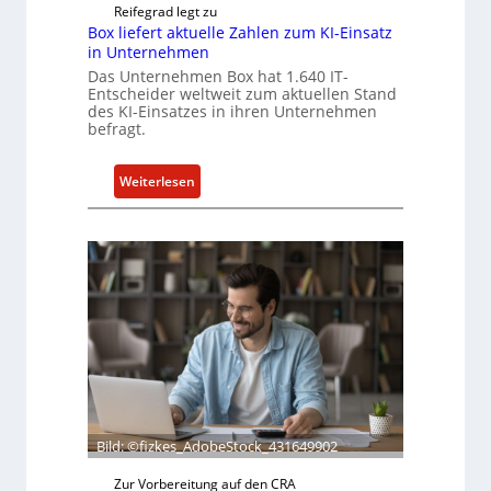
i
Reifegrad legt zu
m
Box liefert aktuelle Zahlen zum KI-Einsatz
m
in Unternehmen
t
Das Unternehmen Box hat 1.640 IT-
Entscheider weltweit zum aktuellen Stand
M
des KI-Einsatzes in ihren Unternehmen
i
befragt.
x
h
:
Weiterlesen
a
B
l
o
o
x
l
i
e
f
e
r
t
a
Bild: ©fizkes_AdobeStock_431649902
k
t
Zur Vorbereitung auf den CRA