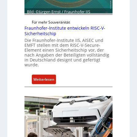
a
d
t
u
Bild: ©Jürgen Ernst / Fraunhofer IIS
z
n
i
Für mehr Souveränität
g
n
Fraunhofer-Institute entwickeln RISC-V-
s
Sicherheitschip
U
a
n
Die Fraunhofer-Institute IIS, AISEC und
n
EMFT stellen mit dem RISC-V-Secure-
t
g
Element einen Sicherheitschip vor, der
e
nach Angaben der Beteiligten vollständig
e
r
in Deutschland designt und gefertigt
b
wurde.
n
o
e
t
h
:
Weiterlesen
z
m
F
u
e
r
m
n
a
C
u
y
n
b
h
e
o
r
f
R
e