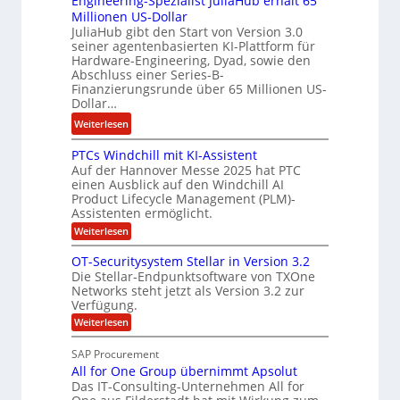
Engineering-Spezialist JuliaHub erhält 65
z
h
Millionen US-Dollar
n
a
f
JuliaHub gibt den Start von Version 3.0
C
h
seiner agentenbasierten KI-Plattform für
r
o
l
Hardware-Engineering, Dyad, sowie den
i
u
e
Abschluss einer Series-B-
s
r
n
Finanzierungsrunde über 65 Millionen US-
c
Dollar…
s
i
h
o
s
:
Weiterlesen
e
n
t
E
s
w
PTCs Windchill mit KI-Assistent
k
n
K
Auf der Hannover Messe 2025 hat PTC
i
e
g
a
einen Ausblick auf den Windchill AI
r
i
i
Product Lifecycle Management (PLM)-
p
d
n
n
Assistenten ermöglicht.
i
F
e
e
:
Weiterlesen
t
i
L
e
P
a
n
T
ö
r
OT-Securitysystem Stellar in Version 3.2
l
C
a
s
Die Stellar-Endpunktsoftware von TXOne
i
s
n
Networks steht jetzt als Version 3.2 zur
u
n
W
Verfügung.
i
z
n
g
n
:
c
Weiterlesen
g
-
d
O
h
c
S
T
SAP Procurement
h
e
-
p
i
All for One Group übernimmt Apsolut
S
f
e
l
e
Das IT-Consulting-Unternehmen All for
b
l
z
c