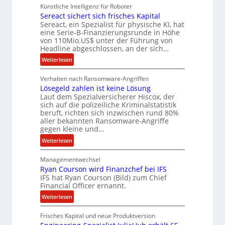
Künstliche Intelligenz für Roboter
Sereact sichert sich frisches Kapital
Sereact, ein Spezialist für physische KI, hat
eine Serie-B-Finanzierungsrunde in Höhe
von 110Mio.US$ unter der Führung von
Headline abgeschlossen, an der sich…
:
Weiterlesen
S
Verhalten nach Ransomware-Angriffen
e
Lösegeld zahlen ist keine Lösung
r
Laut dem Spezialversicherer Hiscox, der
e
sich auf die polizeiliche Kriminalstatistik
a
beruft, richten sich inzwischen rund 80%
c
aller bekannten Ransomware-Angriffe
t
gegen kleine und…
s
:
Weiterlesen
i
L
c
Managementwechsel
ö
h
Ryan Courson wird Finanzchef bei IFS
s
e
IFS hat Ryan Courson (Bild) zum Chief
e
r
Financial Officer ernannt.
g
t
:
Weiterlesen
e
s
R
l
i
Frisches Kapital und neue Produktversion
y
d
c
a