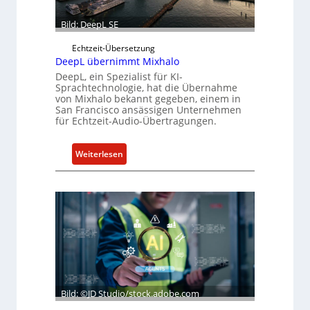
Bild: DeepL SE
Echtzeit-Übersetzung
DeepL übernimmt Mixhalo
DeepL, ein Spezialist für KI-
Sprachtechnologie, hat die Übernahme
von Mixhalo bekannt gegeben, einem in
San Francisco ansässigen Unternehmen
für Echtzeit-Audio-Übertragungen.
:
Weiterlesen
D
e
e
p
L
ü
b
e
r
Bild: ©JD Studio/stock.adobe.com
n