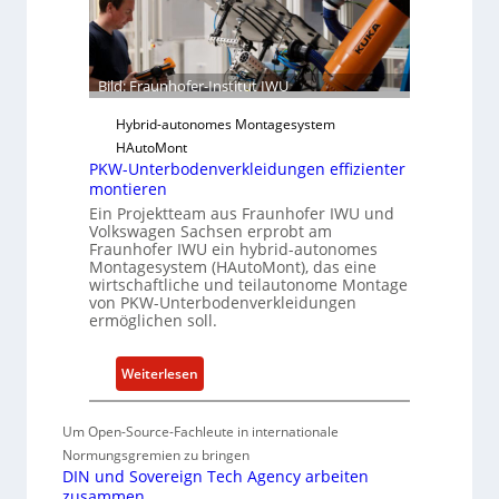
e
r
s
-
i
I
l
Bild: Fraunhofer-Institut IWU
n
i
s
Hybrid-autonomes Montagesystem
e
t
HAutoMont
n
i
PKW-Unterbodenverkleidungen effizienter
c
t
montieren
e
u
Ein Projektteam aus Fraunhofer IWU und
A
Volkswagen Sachsen erprobt am
t
c
Fraunhofer IWU ein hybrid-autonomes
e
Montagesystem (HAutoMont), das eine
t
e
wirtschaftliche und teilautonome Montage
von PKW-Unterbodenverkleidungen
n
ermöglichen soll.
t
w
:
Weiterlesen
i
P
c
K
k
Um Open-Source-Fachleute in internationale
W
e
Normungsgremien zu bringen
-
l
DIN und Sovereign Tech Agency arbeiten
U
n
zusammen