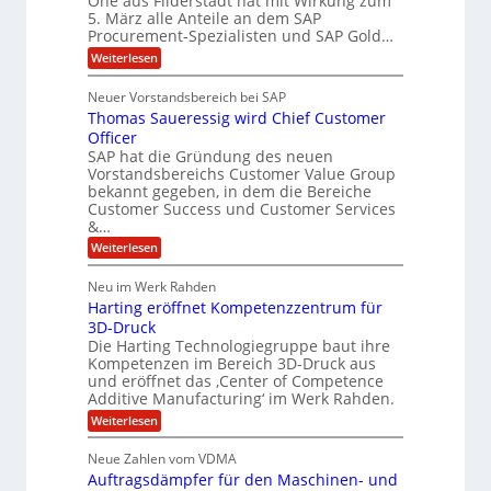
One aus Filderstadt hat mit Wirkung zum
m
e
u
i
5. März alle Anteile an dem SAP
i
r
i
Procurement-Spezialisten und SAP Gold…
a
t
i
I
K
l
:
t
Weiterlesen
I
F
A
y
i
-
l
s
S
Neuer Vorstandsbereich bei SAP
s
A
l
y
s
Thomas Saueressig wird Chief Customer
t
f
s
s
o
t
Officer
J
i
r
e
SAP hat die Gründung des neuen
u
s
O
m
Vorstandsbereichs Customer Value Group
t
n
S
l
bekannt gegeben, in dem die Bereiche
e
e
t
i
n
Customer Success und Customer Services
G
e
t
a
&…
r
l
o
l
H
:
Weiterlesen
u
a
T
u
p
r
h
b
Neu im Werk Rahden
ü
i
o
b
n
e
Harting eröffnet Kompetenzzentrum für
m
e
V
a
3D-Druck
r
r
e
s
Die Harting Technologiegruppe baut ihre
h
n
r
S
Kompetenzen im Bereich 3D-Druck aus
i
s
ä
a
m
und eröffnet das ‚Center of Competence
i
u
l
m
o
Additive Manufacturing‘ im Werk Rahden.
e
t
t
n
r
:
Weiterlesen
A
3
6
e
H
p
.
s
a
5
s
2
Neue Zahlen vom VDMA
s
r
o
M
i
Auftragsdämpfer für den Maschinen- und
t
l