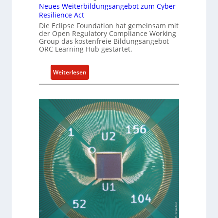
u
Neues Weiterbildungsangebot zum Cyber
Resilience Act
e
Die Eclipse Foundation hat gemeinsam mit
l
der Open Regulatory Compliance Working
l
Group das kostenfreie Bildungsangebot
e
ORC Learning Hub gestartet.
Z
a
:
Weiterlesen
h
N
l
e
e
u
n
e
z
s
u
W
m
e
K
i
I
t
-
e
E
r
i
b
n
i
s
l