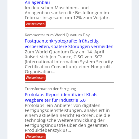
g
i
i
Anlagenbau
u
w
n
l
Im deutschen Maschinen- und
t
i
g
Anlagenbau sanken die Bestellungen im
l
r
e
Februar insgesamt um 12% zum Vorjahr.
d
i
r
C
ö
:
Weiterlesen
o
h
f
A
n
i
f
u
Kommentar zum World Quantum Day
e
e
n
f
f
Postquantenkryptografie: frühzeitig
e
t
n
C
t
r
vorbereiten, spätere Störungen vermeiden
U
u
K
a
Zum World Quantum Day am 14. April
s
o
S
g
äußert sich Jon France, CISO von ISC2
t
m
s
-
(International Information System Security
o
p
d
D
m
Certification Consortium), einer Nonprofit-
e
ä
e
t
Organisation…
o
m
r
e
p
l
:
Weiterlesen
O
n
f
P
ff
l
z
e
o
i
z
Transformation der Fertigung
r
a
s
c
e
f
Protolabs-Report identifiziert KI als
t
r
e
n
ü
q
Wegbereiter für Industrie 5.0
r
t
r
u
Protolabs, ein Anbieter von digitalen
r
d
a
Fertigungsdienstleistungen, analysiert in
u
e
n
m
n
einem aktuellen Bericht Faktoren, die die
t
f
M
technologische Weiterentwicklung der
e
ü
a
Fertigungsindustrie über den gesamten
n
r
s
k
Produktlebenszyklus…
3
c
r
D
:
Weiterlesen
h
y