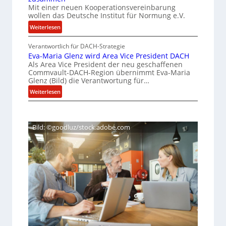
n
Mit einer neuen Kooperationsvereinbarung
R
wollen das Deutsche Institut für Normung e.V.
t
I
:
Weiterlesen
e
S
D
r
C
Verantwortlich für DACH-Strategie
I
b
-
Eva-Maria Glenz wird Area Vice President DACH
N
o
V
Als Area Vice President der neu geschaffenen
u
d
-
Commvault-DACH-Region übernimmt Eva-Maria
n
Glenz (Bild) die Verantwortung für…
e
S
d
n
:
i
Weiterlesen
S
E
v
c
o
v
e
h
v
a
e
r
e
Bild: ©goodluz/stock.adobe.com
-
r
k
r
M
e
l
h
a
i
e
e
r
g
i
i
i
n
d
t
a
T
u
s
G
e
l
n
c
c
e
g
h
h
n
e
A
i
z