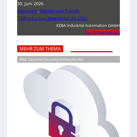
30. Juni 2026
Allgemein
,
Märkte und Trends
IT&Production Newsletter 30 2026
KEBA Industrial Automation GmbH
Zur Firmenwebsite
MEHR ZUM THEMA
Bild: Secunet Security Networks AG