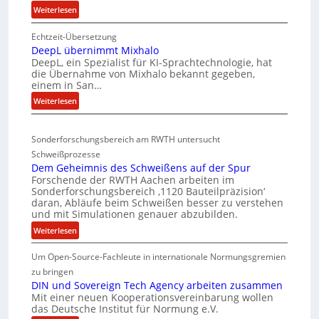
:
Weiterlesen
I
t
E
S
e
Echtzeit-Übersetzung
v
C
r
DeepL übernimmt Mixhalo
a
-
b
DeepL, ein Spezialist für KI-Sprachtechnologie, hat
-
V
o
die Übernahme von Mixhalo bekannt gegeben,
M
einem in San…
-
d
a
:
S
Weiterlesen
e
r
D
i
n
i
e
c
a
v
Sonderforschungsbereich am RWTH untersucht
e
G
h
e
Schweißprozesse
p
l
e
r
Dem Geheimnis des Schweißens auf der Spur
L
e
r
k
Forschende der RWTH Aachen arbeiten im
ü
n
Sonderforschungsbereich ‚1120 Bauteilpräzision‘
h
l
b
z
daran, Abläufe beim Schweißen besser zu verstehen
e
e
e
w
und mit Simulationen genauer abzubilden.
i
i
r
i
:
Weiterlesen
t
n
d
r
D
i
s
u
d
Um Open-Source-Fachleute in internationale Normungsgremien
e
m
c
n
A
m
zu bringen
m
r
h
g
G
DIN und Sovereign Tech Agency arbeiten zusammen
t
e
i
e
Mit einer neuen Kooperationsvereinbarung wollen
e
M
a
das Deutsche Institut für Normung e.V.
p
n
h
i