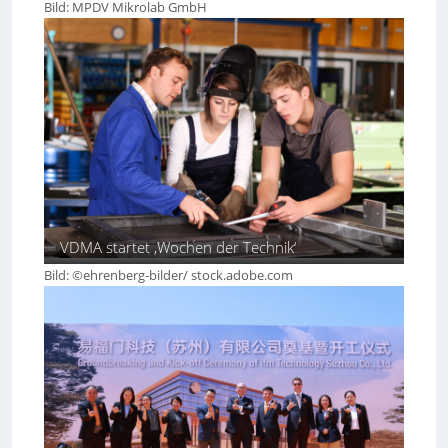
Bild: MPDV Mikrolab GmbH
VDMA startet ‚Wochen der Technik‘
Bild: ©ehrenberg-bilder/ stock.adobe.com