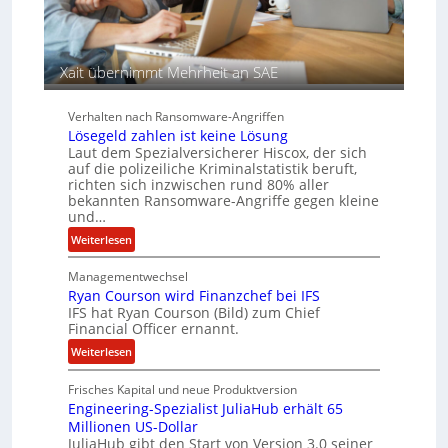
r
c
S
y
p
a
Xait übernimmt Mehrheit an SAE
u
r
r
b
e
Verhalten nach Ransomware-Angriffen
i
Lösegeld zahlen ist keine Lösung
t
Laut dem Spezialversicherer Hiscox, der sich
auf die polizeiliche Kriminalstatistik beruft,
e
richten sich inzwischen rund 80% aller
n
bekannten Ransomware-Angriffe gegen kleine
z
und…
u
:
Weiterlesen
s
L
a
Managementwechsel
ö
m
Ryan Courson wird Finanzchef bei IFS
s
m
IFS hat Ryan Courson (Bild) zum Chief
e
e
Financial Officer ernannt.
g
n
:
Weiterlesen
e
R
l
Frisches Kapital und neue Produktversion
y
d
Engineering-Spezialist JuliaHub erhält 65
a
z
Millionen US-Dollar
n
a
JuliaHub gibt den Start von Version 3.0 seiner
C
h