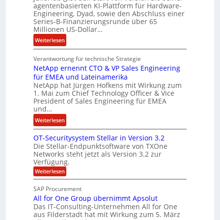
agentenbasierten KI-Plattform für Hardware-
o
l
Engineering, Dyad, sowie den Abschluss einer
u
e
Series-B-Finanzierungsrunde über 65
r
n
Millionen US-Dollar…
s
i
:
Weiterlesen
o
s
E
n
t
Verantwortung für technische Strategie
n
w
k
NetApp ernennt CTO & VP Sales Engineering
g
i
e
für EMEA und Lateinamerika
i
r
i
NetApp hat Jürgen Hofkens mit Wirkung zum
n
d
1. Mai zum Chief Technology Officer & Vice
n
e
President of Sales Engineering für EMEA
F
e
e
und…
i
L
r
:
Weiterlesen
n
ö
i
N
a
s
n
OT-Securitysystem Stellar in Version 3.2
e
n
u
g
Die Stellar-Endpunktsoftware von TXOne
t
z
n
-
Networks steht jetzt als Version 3.2 zur
A
c
g
Verfügung.
S
p
h
p
:
Weiterlesen
p
e
O
e
T
e
f
SAP Procurement
z
-
r
b
All for One Group übernimmt Apsolut
S
i
n
e
e
Das IT-Consulting-Unternehmen All for One
a
c
e
aus Filderstadt hat mit Wirkung zum 5. März
i
l
u