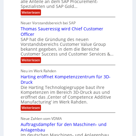
alle Anteile an dem SAP Procurement-
n
I
r
i
Spezialisten und SAP Gold…
n
F
i
s
:
t
Weiterlesen
t
S
t
A
y
C
l
s
J
Neuer Vorstandsbereich bei SAP
T
l
y
u
Thomas Saueressig wird Chief Customer
f
s
O
l
o
t
Officer
&
r
e
i
SAP hat die Gründung des neuen
O
V
m
Vorstandsbereichs Customer Value Group
a
n
S
P
bekannt gegeben, in dem die Bereiche
H
e
t
S
Customer Success und Customer Services &…
G
e
u
r
l
a
:
Weiterlesen
b
o
l
T
l
u
a
e
h
Neu im Werk Rahden
e
p
r
o
r
ü
i
Harting eröffnet Kompetenzzentrum für 3D-
s
m
h
b
n
a
Druck
E
e
V
ä
s
Die Harting Technologiegruppe baut ihre
n
r
e
S
l
Kompetenzen im Bereich 3D-Druck aus und
n
r
g
a
t
eröffnet das ‚Center of Competence Additive
i
s
u
i
m
Manufacturing‘ im Werk Rahden.
i
6
e
n
m
o
r
:
Weiterlesen
5
t
n
e
e
H
M
A
3
s
a
e
p
Neue Zahlen vom VDMA
.
s
i
r
s
r
2
i
Auftragsdämpfer für den Maschinen- und
t
l
o
g
i
i
Anlagenbau
l
l
w
n
n
Im deutschen Maschinen- und Anlagenbau
u