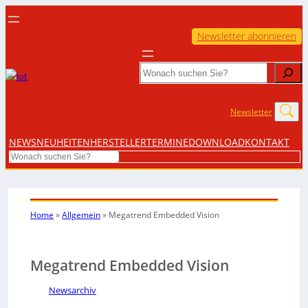
Newsletter abonnieren
Search
Newsletter
NEWS
NEUHEITEN
HERSTELLER
TERMINE
DOWNLOAD
KONTAKT
Search
Home
»
Allgemein
»
Megatrend Embedded Vision
Megatrend Embedded Vision
Newsarchiv