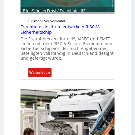
h
i
ä
e
Bild: ©Jürgen Ernst / Fraunhofer IIS
f
n
Für mehr Souveränität
t
c
Fraunhofer-Institute entwickeln RISC-V-
s
e
Sicherheitschip
e
A
Die Fraunhofer-Institute IIS, AISEC und EMFT
i
c
stellen mit dem RISC-V-Secure-Element einen
n
t
Sicherheitschip vor, der nach Angaben der
Beteiligten vollständig in Deutschland designt
h
und gefertigt wurde.
e
i
:
t
Weiterlesen
F
f
r
ü
a
r
u
S
n
o
h
f
o
t
f
w
e
a