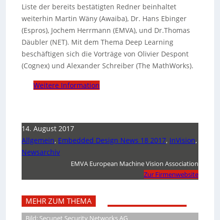
Liste der bereits bestätigten Redner beinhaltet
weiterhin Martin Wäny (Awaiba), Dr. Hans Ebinger
(Espros), Jochem Herrmann (EMVA), und Dr.Thomas
Däubler (NET). Mit dem Thema Deep Learning
beschäftigen sich die Vorträge von Olivier Despont
(Cognex) und Alexander Schreiber (The MathWorks).
Weitere Information
14. August 2017
Allgemein
,
Embedded Design News 18 2017
,
InVision
,
Newsarchiv
EMVA European Machine Vision Association
Zur Firmenwebsite
MEHR ZUM THEMA
Bild: Secunet Security Networks AG