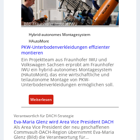
r
r
-
e
I
u
n
n
Bild: Fraunhofer-Institut IWU
s
d
t
K
Hybrid-autonomes Montagesystem
i
I
HAutoMont
t
PKW-Unterbodenverkleidungen effizienter
montieren
u
Ein Projektteam aus Fraunhofer IWU und
t
Volkswagen Sachsen erprobt am Fraunhofer
e
IWU ein hybrid-autonomes Montagesystem
e
(HAutoMont), das eine wirtschaftliche und
teilautonome Montage von PKW-
n
Unterbodenverkleidungen ermöglichen soll.
t
w
i
:
Weiterlesen
c
P
k
K
Verantwortlich für DACH-Strategie
e
W
Eva-Maria Glenz wird Area Vice President DACH
l
-
Als Area Vice President der neu geschaffenen
Commvault-DACH-Region übernimmt Eva-Maria
n
U
Glenz (Bild) die Verantwortung für…
R
n