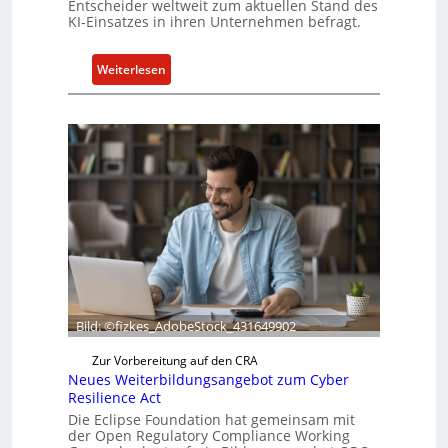
Entscheider weltweit zum aktuellen Stand des
KI-Einsatzes in ihren Unternehmen befragt.
:
Weiterlesen
B
o
x
l
i
e
f
e
r
t
a
k
Bild: ©fizkes_AdobeStock_431649902
t
Zur Vorbereitung auf den CRA
u
Neues Weiterbildungsangebot zum Cyber
e
Resilience Act
l
Die Eclipse Foundation hat gemeinsam mit
l
der Open Regulatory Compliance Working
e