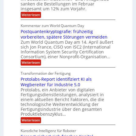
i
i
g
sanken die Bestellungen im Februar
t
g
r
e
o
insgesamt um 12% zum Vorjahr.
d
f
r
n
C
ö
:
Weiterlesen
ü
h
e
f
A
r
i
f
u
n
Kommentar zum World Quantum Day
e
n
E
f
U
f
Postquantenkryptografie: frühzeitig
e
t
M
C
t
S
r
vorbereiten, spätere Störungen vermeiden
E
u
K
a
-
Zum World Quantum Day am 14. April äußert
s
o
g
A
sich Jon France, CISO von ISC2 (International
D
t
m
s
u
Information System Security Certification
o
p
o
d
m
n
Consortium), einer Nonprofit-Organisation…
e
ä
l
e
t
m
d
:
Weiterlesen
r
l
e
p
P
L
O
n
f
a
o
ff
a
Transformation der Fertigung
z
e
s
r
i
z
r
Protolabs-Report identifiziert KI als
t
t
c
e
f
q
Wegbereiter für Industrie 5.0
e
e
n
ü
u
Protolabs, ein Anbieter von digitalen
r
i
t
r
a
Fertigungsdienstleistungen, analysiert in
r
d
n
n
einem aktuellen Bericht Faktoren, die die
u
e
t
a
m
n
technologische Weiterentwicklung der
e
f
m
M
Fertigungsindustrie über den gesamten
n
ü
a
k
e
Produktlebenszyklus…
r
s
r
r
:
Weiterlesen
3
c
y
P
D
h
i
p
r
-
i
t
Künstliche Intelligenz für Roboter
k
o
D
n
o