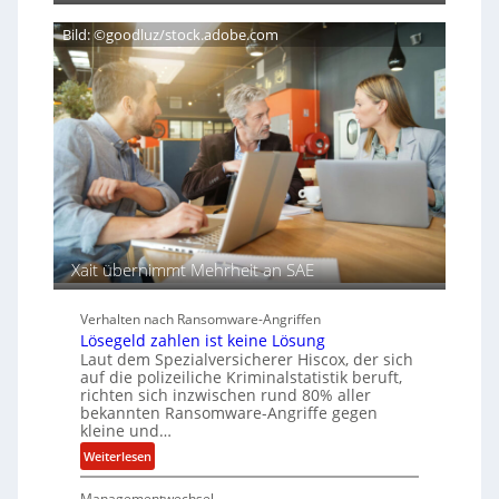
i
H
g
ß
e
n
e
Bild: ©goodluz/stock.adobe.com
r
T
n
e
s
e
c
a
n
h
u
A
f
g
d
e
e
n
r
c
S
y
p
a
u
Xait übernimmt Mehrheit an SAE
r
r
b
Verhalten nach Ransomware-Angriffen
e
Lösegeld zahlen ist keine Lösung
i
Laut dem Spezialversicherer Hiscox, der sich
t
auf die polizeiliche Kriminalstatistik beruft,
e
richten sich inzwischen rund 80% aller
n
bekannten Ransomware-Angriffe gegen
kleine und…
z
u
:
Weiterlesen
s
L
a
Managementwechsel
ö