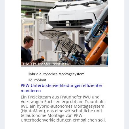
a
r
u
S
n
o
h
f
o
t
f
w
e
a
r
r
-
e
I
u
n
Bild: Fraunhofer-Institut IWU
n
s
d
Hybrid-autonomes Montagesystem
t
K
HAutoMont
i
I
PKW-Unterbodenverkleidungen effizienter
t
montieren
u
Ein Projektteam aus Fraunhofer IWU und
t
Volkswagen Sachsen erprobt am Fraunhofer
e
IWU ein hybrid-autonomes Montagesystem
(HAutoMont), das eine wirtschaftliche und
e
teilautonome Montage von PKW-
n
Unterbodenverkleidungen ermöglichen soll.
t
w