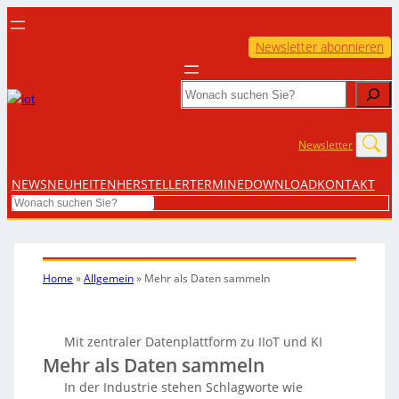
Newsletter abonnieren
Search
Newsletter
NEWS
NEUHEITEN
HERSTELLER
TERMINE
DOWNLOAD
KONTAKT
Search
Home
»
Allgemein
»
Mehr als Daten sammeln
Mit zentraler Datenplattform zu IIoT und KI
Mehr als Daten sammeln
In der Industrie stehen Schlagworte wie