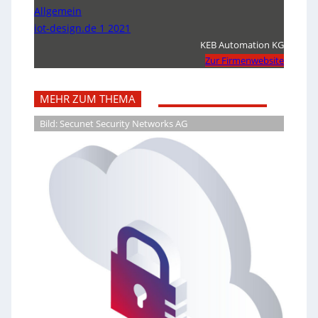
Allgemein
iot-design.de 1 2021
KEB Automation KG
Zur Firmenwebsite
MEHR ZUM THEMA
Bild: Secunet Security Networks AG