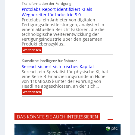
o
i
z
Transformation der Fertigung
r
e
s
c
e
f
Protolabs-Report identifiziert KI als
t
e
i
n
ü
q
Wegbereiter für Industrie 5.0
r
t
r
n
u
Protolabs, ein Anbieter von digitalen
r
d
a
a
Fertigungsdienstleistungen, analysiert in
u
e
n
m
m
n
einem aktuellen Bericht Faktoren, die die
t
f
M
e
technologische Weiterentwicklung der
e
ü
a
Fertigungsindustrie über den gesamten
n
r
r
s
k
Produktlebenszyklus…
i
3
c
r
D
:
Weiterlesen
h
k
y
-
P
i
p
a
D
r
n
t
Künstliche Intelligenz für Roboter
r
o
e
o
Sereact sichert sich frisches Kapital
u
t
n
g
c
o
Sereact, ein Spezialist für physische KI, hat
-
r
k
l
u
eine Serie-B-Finanzierungsrunde in Höhe
a
a
n
von 110Mio.US$ unter der Führung von
f
b
d
i
Headline abgeschlossen, an der sich…
s
A
e
:
-
Weiterlesen
n
:
S
R
l
f
e
e
a
r
r
p
g
ü
e
o
e
h
a
r
n
z
DAS KÖNNTE SIE AUCH INTERESSIEREN
c
t
b
e
t
i
a
i
s
d
u
t
i
e
i
c
n