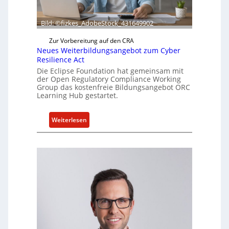
t
a
k
Bild: ©fizkes_AdobeStock_431649902
t
Zur Vorbereitung auf den CRA
u
Neues Weiterbildungsangebot zum Cyber
e
Resilience Act
l
Die Eclipse Foundation hat gemeinsam mit
l
der Open Regulatory Compliance Working
Group das kostenfreie Bildungsangebot ORC
e
Learning Hub gestartet.
Z
a
h
:
Weiterlesen
l
N
e
e
n
u
z
e
u
s
m
W
K
e
I
i
-
t
E
e