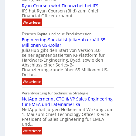
m
Ryan Courson wird Finanzchef bei IFS
s
m
IFS hat Ryan Courson (Bild) zum Chief
e
Financial Officer ernannt.
e
g
n
:
Weiterlesen
e
R
l
Frisches Kapital und neue Produktversion
y
d
Engineering-Spezialist JuliaHub erhält 65
a
z
Millionen US-Dollar
n
a
JuliaHub gibt den Start von Version 3.0
C
h
seiner agentenbasierten KI-Plattform für
o
l
Hardware-Engineering, Dyad, sowie den
u
e
Abschluss einer Series-B-
r
n
Finanzierungsrunde über 65 Millionen US-
Dollar…
s
i
o
s
:
Weiterlesen
n
t
E
w
k
Verantwortung für technische Strategie
n
i
e
NetApp ernennt CTO & VP Sales Engineering
g
r
i
für EMEA und Lateinamerika
i
d
NetApp hat Jürgen Hofkens mit Wirkung zum
n
n
1. Mai zum Chief Technology Officer & Vice
F
e
e
President of Sales Engineering für EMEA
i
L
e
und…
n
ö
r
:
Weiterlesen
a
s
i