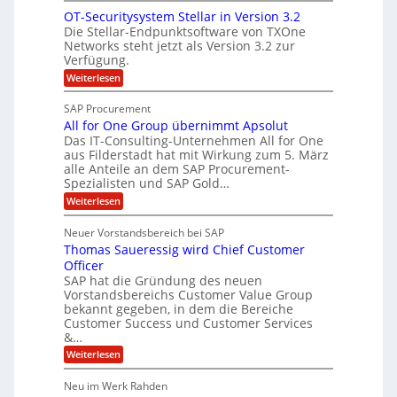
N
n
u
n
OT-Securitysystem Stellar in Version 3.2
e
z
n
g
Die Stellar-Endpunktsoftware von TXOne
t
c
g
-
Networks steht jetzt als Version 3.2 zur
A
h
Verfügung.
S
p
e
p
:
Weiterlesen
p
f
O
e
T
e
b
SAP Procurement
z
-
r
e
All for One Group übernimmt Apsolut
S
i
n
e
Das IT-Consulting-Unternehmen All for One
i
a
c
e
aus Filderstadt hat mit Wirkung zum 5. März
I
l
u
alle Anteile an dem SAP Procurement-
n
F
r
i
Spezialisten und SAP Gold…
n
i
S
s
:
t
Weiterlesen
t
t
A
y
C
l
s
J
Neuer Vorstandsbereich bei SAP
T
l
y
u
Thomas Saueressig wird Chief Customer
f
s
O
l
o
t
Officer
&
r
e
i
SAP hat die Gründung des neuen
O
V
m
Vorstandsbereichs Customer Value Group
a
n
S
P
bekannt gegeben, in dem die Bereiche
H
e
t
S
Customer Success und Customer Services
G
e
u
&…
r
l
a
b
o
l
:
l
Weiterlesen
u
a
e
T
e
p
r
h
r
Neu im Werk Rahden
ü
i
s
o
h