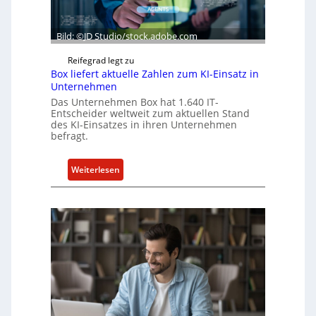
Bild: ©JD Studio/stock.adobe.com
Reifegrad legt zu
Box liefert aktuelle Zahlen zum KI-Einsatz in
Unternehmen
Das Unternehmen Box hat 1.640 IT-
Entscheider weltweit zum aktuellen Stand
des KI-Einsatzes in ihren Unternehmen
befragt.
:
Weiterlesen
B
o
x
l
i
e
f
e
r