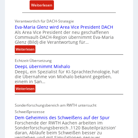
:
Weiterlesen
i
P
c
K
k
Verantwortlich für DACH-Strategie
W
e
Eva-Maria Glenz wird Area Vice President DACH
-
Als Area Vice President der neu geschaffenen
l
Commvault-DACH-Region übernimmt Eva-Maria
U
n
Glenz (Bild) die Verantwortung für…
n
R
:
Weiterlesen
t
I
E
e
S
Echtzeit-Übersetzung
v
r
C
DeepL übernimmt Mixhalo
a
b
-
DeepL, ein Spezialist für KI-Sprachtechnologie, hat
-
o
die Übernahme von Mixhalo bekannt gegeben,
V
M
einem in San…
d
-
a
:
Weiterlesen
e
r
S
D
n
i
i
e
a
v
c
Sonderforschungsbereich am RWTH untersucht
e
G
e
h
Schweißprozesse
p
l
r
e
Dem Geheimnis des Schweißens auf der Spur
L
e
k
Forschende der RWTH Aachen arbeiten im
r
ü
n
Sonderforschungsbereich ‚1120 Bauteilpräzision‘
l
h
b
z
daran, Abläufe beim Schweißen besser zu
e
e
e
w
verstehen und mit Simulationen genauer