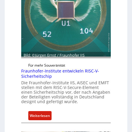
n
b
d
e
e
r
t
R
G
e
e
s
s
i
c
l
h
i
Bild: ©Jürgen Ernst / Fraunhofer IIS
ä
e
f
n
Für mehr Souveränität
t
Fraunhofer-Institute entwickeln RISC-V-
c
s
Sicherheitschip
e
e
Die Fraunhofer-Institute IIS, AISEC und EMFT
A
i
stellen mit dem RISC-V-Secure-Element
c
einen Sicherheitschip vor, der nach Angaben
n
t
der Beteiligten vollständig in Deutschland
h
designt und gefertigt wurde.
e
i
:
Weiterlesen
t
F
f
r
ü