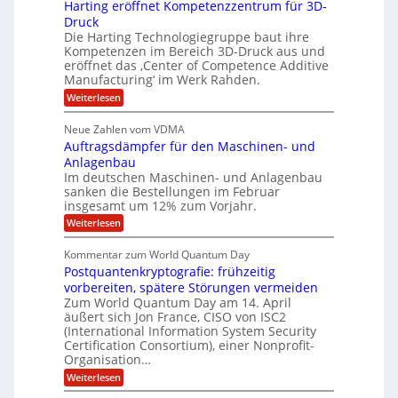
b
n
Harting eröffnet Kompetenzzentrum für 3D-
m
E
e
V
ä
a
Druck
n
r
e
s
l
Die Harting Technologiegruppe baut ihre
n
r
g
S
t
Kompetenzen im Bereich 3D-Druck aus und
i
s
a
i
m
eröffnet das ‚Center of Competence Additive
i
6
u
n
m
o
Manufacturing‘ im Werk Rahden.
e
5
t
n
e
r
:
Weiterlesen
M
A
3
e
H
e
p
.
i
s
a
s
r
2
Neue Zahlen vom VDMA
s
r
l
o
i
i
Auftragsdämpfer für den Maschinen- und
t
l
l
g
i
n
Anlagenbau
u
i
w
n
Im deutschen Maschinen- und Anlagenbau
t
g
i
g
o
sanken die Bestellungen im Februar
r
f
e
n
insgesamt um 12% zum Vorjahr.
d
r
ü
C
e
ö
:
Weiterlesen
r
h
f
A
n
i
E
f
u
U
Kommentar zum World Quantum Day
e
n
f
M
f
S
Postquantenkryptografie: frühzeitig
e
t
E
C
t
r
-
vorbereiten, spätere Störungen vermeiden
u
A
K
a
Zum World Quantum Day am 14. April
D
s
o
g
u
äußert sich Jon France, CISO von ISC2
t
o
m
s
n
(International Information System Security
o
p
d
l
m
Certification Consortium), einer Nonprofit-
e
d
ä
l
e
t
Organisation…
m
L
r
e
a
p
:
Weiterlesen
a
O
n
f
r
P
ff
z
e
t