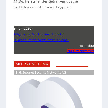
11,3%. Hersteller der Getränkeindustrie
meldeten weiterhin keine Engpässe.
9. Juli 2026
Allgemein
,
Märkte und Trends
IT&Production Newsletter 32 2026
ifo Institut
Zur Firmenwebsite
MEHR ZUM THEMA
Bild: Secunet Security Networks AG