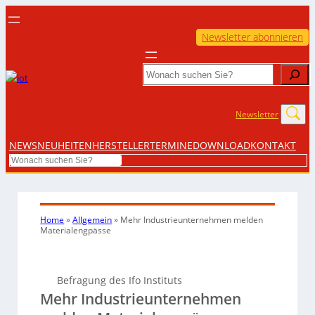
Newsletter abonnieren
Search
Newsletter
NEWS
NEUHEITEN
HERSTELLER
TERMINE
DOWNLOAD
KONTAKT
Search
Home
»
Allgemein
»
Mehr Industrieunternehmen melden
Materialengpässe
Befragung des Ifo Instituts
Mehr Industrieunternehmen