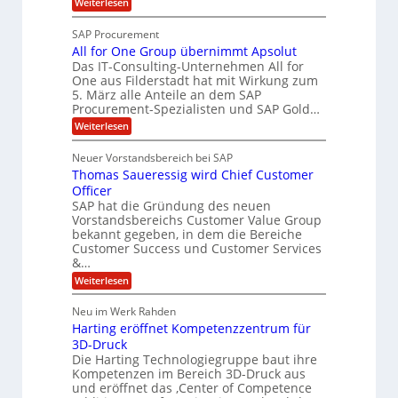
:
c
Weiterlesen
g
-
d
O
h
c
S
T
SAP Procurement
h
e
-
p
i
All for One Group übernimmt Apsolut
S
f
e
l
e
Das IT-Consulting-Unternehmen All for
b
l
z
c
One aus Filderstadt hat mit Wirkung zum
m
e
u
i
5. März alle Anteile an dem SAP
i
r
i
Procurement-Spezialisten und SAP Gold…
a
t
i
I
K
l
:
t
Weiterlesen
I
F
A
y
i
-
l
s
S
Neuer Vorstandsbereich bei SAP
s
A
l
y
s
Thomas Saueressig wird Chief Customer
t
f
s
s
o
t
Officer
J
i
r
e
SAP hat die Gründung des neuen
u
s
O
m
Vorstandsbereichs Customer Value Group
t
n
S
l
bekannt gegeben, in dem die Bereiche
e
e
t
i
n
Customer Success und Customer Services
G
e
t
a
&…
r
l
o
l
H
:
Weiterlesen
u
a
T
u
p
r
h
b
Neu im Werk Rahden
ü
i
o
b
n
e
Harting eröffnet Kompetenzzentrum für
m
e
V
a
3D-Druck
r
r
e
s
Die Harting Technologiegruppe baut ihre
h
n
r
S
Kompetenzen im Bereich 3D-Druck aus
i
s
ä
a
m
und eröffnet das ‚Center of Competence
i
u
l