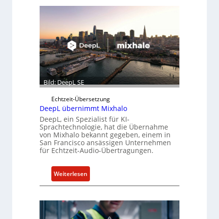
Bild: DeepL SE
Echtzeit-Übersetzung
DeepL übernimmt Mixhalo
DeepL, ein Spezialist für KI-
Sprachtechnologie, hat die Übernahme
von Mixhalo bekannt gegeben, einem in
San Francisco ansässigen Unternehmen
für Echtzeit-Audio-Übertragungen.
:
Weiterlesen
D
e
e
p