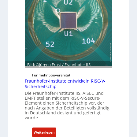
r
n
m
ü
C
n
y
d
b
e
e
t
r
G
R
e
e
s
s
c
i
Bild: ©Jürgen Ernst / Fraunhofer IIS
h
l
ä
i
Für mehr Souveränität
f
e
Fraunhofer-Institute entwickeln RISC-V-
t
n
Sicherheitschip
s
c
Die Fraunhofer-Institute IIS, AISEC und
e
EMFT stellen mit dem RISC-V-Secure-
e
Element einen Sicherheitschip vor, der
i
A
nach Angaben der Beteiligten vollständig
n
c
in Deutschland designt und gefertigt
h
wurde.
t
e
i
:
Weiterlesen
t