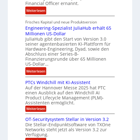
r
Financial Officer ernannt.
g
t
:
Weiterlesen
e
s
R
l
i
Frisches Kapital und neue Produktversion
y
d
c
Engineering-Spezialist JuliaHub erhält 65
a
z
h
Millionen US-Dollar
n
a
f
JuliaHub gibt den Start von Version 3.0
C
h
seiner agentenbasierten KI-Plattform für
r
o
l
Hardware-Engineering, Dyad, sowie den
i
u
e
Abschluss einer Series-B-
s
r
n
Finanzierungsrunde über 65 Millionen
c
US-Dollar…
s
i
h
o
s
:
Weiterlesen
e
n
t
E
s
w
PTCs Windchill mit KI-Assistent
k
n
K
Auf der Hannover Messe 2025 hat PTC
i
e
g
a
einen Ausblick auf den Windchill AI
r
i
i
Product Lifecycle Management (PLM)-
p
d
n
n
Assistenten ermöglicht.
i
F
e
e
:
Weiterlesen
t
i
L
e
P
a
n
T
ö
r
OT-Securitysystem Stellar in Version 3.2
l
C
a
s
Die Stellar-Endpunktsoftware von TXOne
i
s
n
Networks steht jetzt als Version 3.2 zur
u
n
W
Verfügung.
i
z
n
g
n