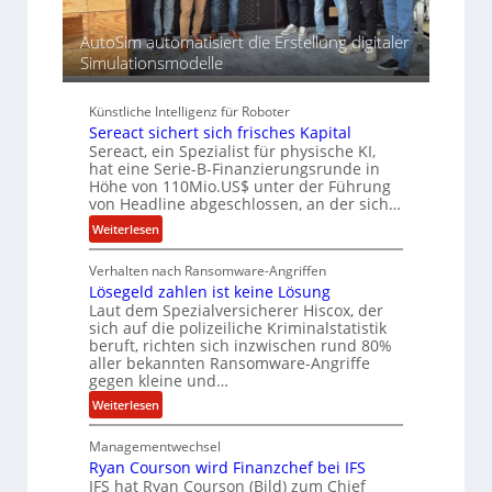
p
u
AutoSim automatisiert die Erstellung digitaler
r
Simulationsmodelle
Künstliche Intelligenz für Roboter
Sereact sichert sich frisches Kapital
Sereact, ein Spezialist für physische KI,
hat eine Serie-B-Finanzierungsrunde in
Höhe von 110Mio.US$ unter der Führung
von Headline abgeschlossen, an der sich…
:
Weiterlesen
S
Verhalten nach Ransomware-Angriffen
e
Lösegeld zahlen ist keine Lösung
r
Laut dem Spezialversicherer Hiscox, der
e
sich auf die polizeiliche Kriminalstatistik
a
beruft, richten sich inzwischen rund 80%
c
aller bekannten Ransomware-Angriffe
t
gegen kleine und…
s
:
Weiterlesen
i
L
c
Managementwechsel
ö
h
Ryan Courson wird Finanzchef bei IFS
s
e
IFS hat Ryan Courson (Bild) zum Chief
e