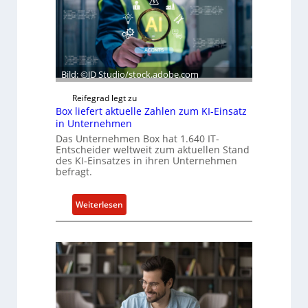
L
ü
b
e
r
Bild: ©JD Studio/stock.adobe.com
n
i
Reifegrad legt zu
m
Box liefert aktuelle Zahlen zum KI-Einsatz
in Unternehmen
m
t
Das Unternehmen Box hat 1.640 IT-
Entscheider weltweit zum aktuellen Stand
M
des KI-Einsatzes in ihren Unternehmen
i
befragt.
x
h
:
Weiterlesen
a
B
l
o
o
x
l
i
e
f