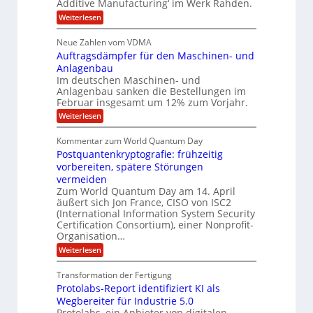
m
o
Additive Manufacturing‘ im Werk Rahden.
e
t
t
n
r
:
Weiterlesen
A
3
6
e
H
p
.
s
a
5
s
2
Neue Zahlen vom VDMA
s
r
o
M
i
Auftragsdämpfer für den Maschinen- und
t
l
g
i
i
Anlagenbau
u
w
n
l
Im deutschen Maschinen- und
t
i
g
Anlagenbau sanken die Bestellungen im
l
r
e
Februar insgesamt um 12% zum Vorjahr.
d
i
r
C
ö
:
Weiterlesen
o
h
f
A
n
i
f
u
Kommentar zum World Quantum Day
e
e
n
f
f
Postquantenkryptografie: frühzeitig
e
t
n
C
t
r
vorbereiten, spätere Störungen
U
u
K
a
vermeiden
s
o
S
g
Zum World Quantum Day am 14. April
t
m
s
-
o
äußert sich Jon France, CISO von ISC2
p
d
D
m
e
(International Information System Security
ä
e
t
o
m
Certification Consortium), einer Nonprofit-
r
e
p
Organisation…
l
O
n
f
ff
:
l
Weiterlesen
z
e
i
P
z
r
a
c
o
e
f
Transformation der Fertigung
r
e
s
n
ü
Protolabs-Report identifiziert KI als
r
t
t
r
q
Wegbereiter für Industrie 5.0
r
d
u
u
e
Protolabs, ein Anbieter von digitalen