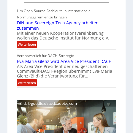
F
f
r
ü
Um Open-Source-Fachleute in internationale
a
r
Normungsgremien zu bringen
u
DIN und Sovereign Tech Agency arbeiten
S
n
zusammen
o
h
Mit einer neuen Kooperationsvereinbarung
f
wollen das Deutsche Institut für Normung e.V.
o
t
:
Weiterlesen
f
w
D
e
a
Verantwortlich für DACH-Strategie
I
r
r
Eva-Maria Glenz wird Area Vice President DACH
N
-
Als Area Vice President der neu geschaffenen
e
u
I
Commvault-DACH-Region übernimmt Eva-Maria
n
u
Glenz (Bild) die Verantwortung für…
n
d
n
s
:
Weiterlesen
S
d
E
t
o
K
v
i
v
I
a
e
t
Bild: ©goodluz/stock.adobe.com
-
r
u
M
e
t
a
i
e
r
g
e
i
n
n