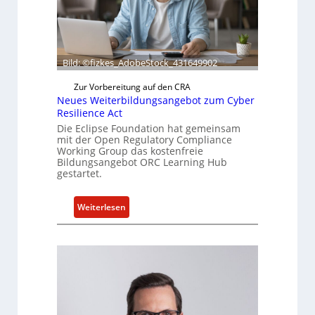
e
r
t
a
Bild: ©fizkes_AdobeStock_431649902
k
t
Zur Vorbereitung auf den CRA
Neues Weiterbildungsangebot zum Cyber
u
Resilience Act
e
Die Eclipse Foundation hat gemeinsam
l
mit der Open Regulatory Compliance
l
Working Group das kostenfreie
e
Bildungsangebot ORC Learning Hub
gestartet.
Z
a
h
:
Weiterlesen
l
N
e
e
n
u
z
e
u
s
m
W
K
e