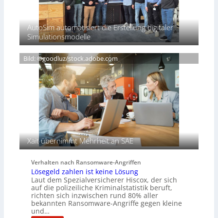
i
s
o
d
S
v
e
AutoSim automatisiert die Erstellung digitaler
c
e
n
Simulationsmodelle
h
r
t
w
e
D
e
i
Bild: ©goodluz/stock.adobe.com
A
i
g
C
ß
n
H
e
T
n
e
s
c
a
h
u
A
f
g
d
e
Xait übernimmt Mehrheit an SAE
e
n
r
c
Verhalten nach Ransomware-Angriffen
S
y
Lösegeld zahlen ist keine Lösung
p
a
Laut dem Spezialversicherer Hiscox, der sich
u
r
auf die polizeiliche Kriminalstatistik beruft,
r
b
richten sich inzwischen rund 80% aller
bekannten Ransomware-Angriffe gegen kleine
e
und…
i