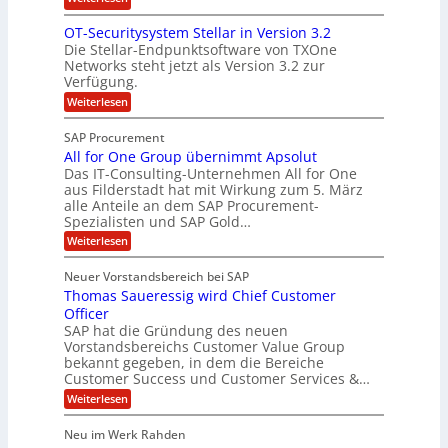
r
n
ö
N
i
OT-Securitysystem Stellar in Version 3.2
a
s
e
n
Die Stellar-Endpunktsoftware von TXOne
n
u
t
g
Networks steht jetzt als Version 3.2 zur
z
n
A
-
Verfügung.
c
g
p
S
:
Weiterlesen
h
p
O
p
e
T
e
e
SAP Procurement
-
f
r
z
All for One Group übernimmt Apsolut
S
b
n
e
Das IT-Consulting-Unternehmen All for One
i
e
c
e
aus Filderstadt hat mit Wirkung zum 5. März
a
u
alle Anteile an dem SAP Procurement-
i
n
l
r
Spezialisten und SAP Gold…
I
n
i
i
:
t
Weiterlesen
F
t
s
A
y
S
C
t
l
s
Neuer Vorstandsbereich bei SAP
T
l
y
J
Thomas Saueressig wird Chief Customer
f
s
O
u
o
t
Officer
&
r
e
l
SAP hat die Gründung des neuen
O
V
m
i
Vorstandsbereichs Customer Value Group
n
S
P
bekannt gegeben, in dem die Bereiche
a
e
t
S
Customer Success und Customer Services &…
G
e
H
r
l
a
:
Weiterlesen
u
o
l
T
l
b
u
a
h
Neu im Werk Rahden
e
p
r
e
o