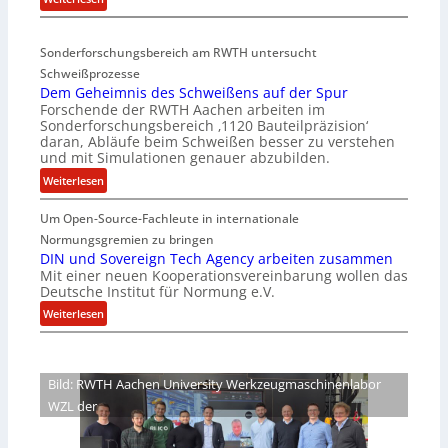
r
D
i
e
a
Sonderforschungsbereich am RWTH untersucht
e
G
Schweißprozesse
p
l
Dem Geheimnis des Schweißens auf der Spur
L
e
Forschende der RWTH Aachen arbeiten im
ü
n
Sonderforschungsbereich ‚1120 Bauteilpräzision‘
b
z
daran, Abläufe beim Schweißen besser zu verstehen
e
w
und mit Simulationen genauer abzubilden.
r
i
:
Weiterlesen
n
r
D
i
d
Um Open-Source-Fachleute in internationale
e
m
A
m
Normungsgremien zu bringen
m
r
G
DIN und Sovereign Tech Agency arbeiten zusammen
t
e
Mit einer neuen Kooperationsvereinbarung wollen das
e
M
a
Deutsche Institut für Normung e.V.
h
i
V
e
:
Weiterlesen
x
i
i
D
h
c
m
I
a
e
n
N
l
Bild: RWTH Aachen University Werkzeugmaschinenlabor
P
i
u
o
r
WZL der
s
n
e
d
d
s
e
S