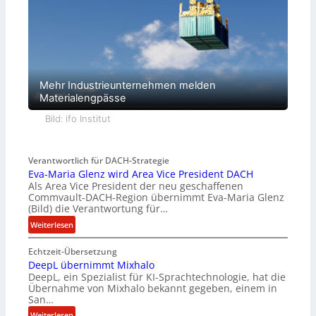
Mehr Industrieunternehmen melden
Materialengpässe
Bild: ifo Institut
Verantwortlich für DACH-Strategie
Eva-Maria Glenz wird Area Vice President DACH
Als Area Vice President der neu geschaffenen
Commvault-DACH-Region übernimmt Eva-Maria Glenz
(Bild) die Verantwortung für…
:
Weiterlesen
E
Echtzeit-Übersetzung
v
DeepL übernimmt Mixhalo
a
DeepL, ein Spezialist für KI-Sprachtechnologie, hat die
-
Übernahme von Mixhalo bekannt gegeben, einem in
M
San…
a
:
Weiterlesen