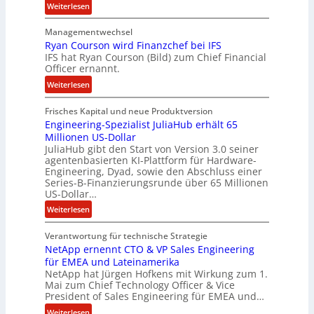
t
:
Weiterlesen
e
L
n
Managementwechsel
ö
z
Ryan Courson wird Finanzchef bei IFS
s
IFS hat Ryan Courson (Bild) zum Chief Financial
u
e
Officer ernannt.
s
g
:
a
Weiterlesen
e
R
m
l
Frisches Kapital und neue Produktversion
y
m
d
Engineering-Spezialist JuliaHub erhält 65
a
e
z
Millionen US-Dollar
n
n
a
JuliaHub gibt den Start von Version 3.0 seiner
C
h
agentenbasierten KI-Plattform für Hardware-
o
l
Engineering, Dyad, sowie den Abschluss einer
u
e
Series-B-Finanzierungsrunde über 65 Millionen
r
n
US-Dollar…
s
i
:
Weiterlesen
o
s
E
n
t
Verantwortung für technische Strategie
n
w
k
NetApp ernennt CTO & VP Sales Engineering
g
i
e
für EMEA und Lateinamerika
i
r
i
NetApp hat Jürgen Hofkens mit Wirkung zum 1.
n
d
Mai zum Chief Technology Officer & Vice
n
e
President of Sales Engineering für EMEA und…
F
e
e
i
L
:
Weiterlesen