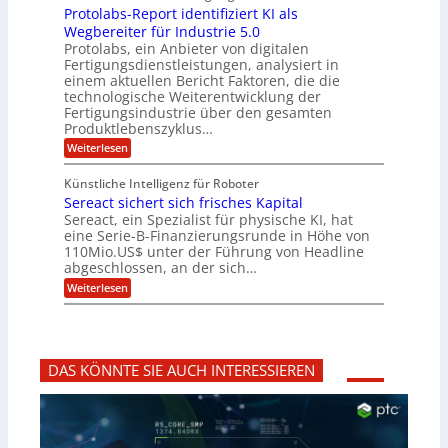
i
z
r
Protolabs-Report identifiziert KI als
t
t
r
c
e
f
q
Wegbereiter für Industrie 5.0
e
e
n
ü
u
Protolabs, ein Anbieter von digitalen
r
i
t
r
a
Fertigungsdienstleistungen, analysiert in
r
d
n
n
einem aktuellen Bericht Faktoren, die die
u
e
t
a
m
n
technologische Weiterentwicklung der
e
f
m
M
Fertigungsindustrie über den gesamten
n
ü
a
k
e
Produktlebenszyklus…
r
s
r
r
:
Weiterlesen
3
c
y
P
D
h
i
p
r
-
i
t
Künstliche Intelligenz für Roboter
k
o
D
n
o
Sereact sichert sich frisches Kapital
a
t
r
e
g
o
Sereact, ein Spezialist für physische KI, hat
u
n
r
l
c
eine Serie-B-Finanzierungsrunde in Höhe von
-
a
a
k
u
110Mio.US$ unter der Führung von Headline
f
b
n
i
abgeschlossen, an der sich…
s
d
e
:
-
Weiterlesen
A
:
S
R
n
f
e
e
l
r
r
p
a
ü
e
o
g
h
a
r
e
z
DAS KÖNNTE SIE AUCH INTERESSIEREN
c
t
n
e
t
i
b
i
s
d
a
t
i
e
u
i
c
n
g
h
t
v