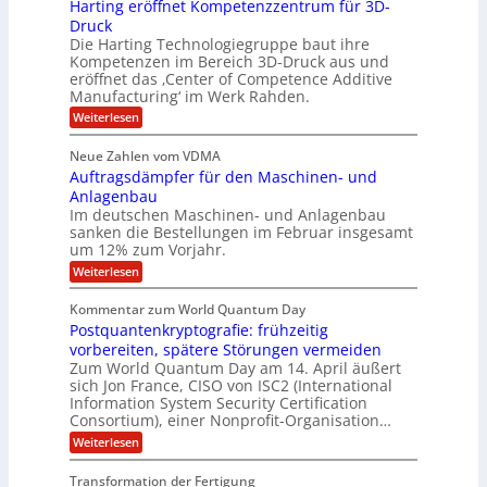
ü
i
Harting eröffnet Kompetenzzentrum für 3D-
s
m
r
b
n
a
Druck
E
h
e
V
s
Die Harting Technologiegruppe baut ihre
n
r
e
S
ä
Kompetenzen im Bereich 3D-Druck aus und
n
r
g
a
l
eröffnet das ‚Center of Competence Additive
i
s
u
i
t
m
Manufacturing‘ im Werk Rahden.
i
e
n
m
o
r
6
:
Weiterlesen
t
n
e
e
H
5
A
3
s
a
e
p
Neue Zahlen vom VDMA
.
M
s
r
s
r
2
i
Auftragsdämpfer für den Maschinen- und
i
t
o
g
i
i
Anlagenbau
l
l
w
n
n
Im deutschen Maschinen- und Anlagenbau
u
l
i
g
sanken die Bestellungen im Februar insgesamt
t
g
r
e
i
um 12% zum Vorjahr.
d
f
r
o
C
ö
:
Weiterlesen
ü
n
h
f
A
r
i
f
e
u
Kommentar zum World Quantum Day
e
n
E
f
n
f
Postquantenkryptografie: frühzeitig
e
t
M
C
U
t
r
vorbereiten, spätere Störungen vermeiden
E
u
K
a
S
Zum World Quantum Day am 14. April äußert
s
o
g
A
-
sich Jon France, CISO von ISC2 (International
t
m
s
u
Information System Security Certification
o
D
p
d
m
n
Consortium), einer Nonprofit-Organisation…
e
ä
o
e
t
m
d
:
Weiterlesen
l
r
e
p
P
L
O
l
n
f
o
ff
a
Transformation der Fertigung
z
e
a
s