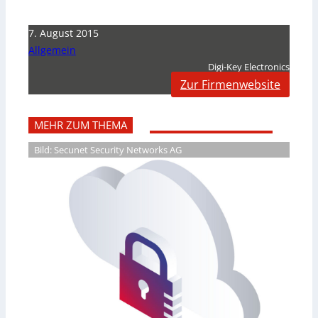
7. August 2015
Allgemein
Digi-Key Electronics
Zur Firmenwebsite
MEHR ZUM THEMA
Bild: Secunet Security Networks AG