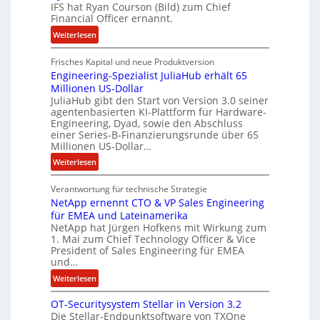
IFS hat Ryan Courson (Bild) zum Chief
z
e
Financial Officer ernannt.
u
g
s
:
Weiterlesen
e
a
R
l
m
Frisches Kapital und neue Produktversion
y
d
Engineering-Spezialist JuliaHub erhält 65
m
a
z
Millionen US-Dollar
e
n
a
JuliaHub gibt den Start von Version 3.0 seiner
n
C
h
agentenbasierten KI-Plattform für Hardware-
o
l
Engineering, Dyad, sowie den Abschluss
u
e
einer Series-B-Finanzierungsrunde über 65
r
n
Millionen US-Dollar…
s
i
:
Weiterlesen
o
s
E
n
t
Verantwortung für technische Strategie
n
w
k
NetApp ernennt CTO & VP Sales Engineering
g
i
e
für EMEA und Lateinamerika
i
r
i
NetApp hat Jürgen Hofkens mit Wirkung zum
n
d
1. Mai zum Chief Technology Officer & Vice
n
e
President of Sales Engineering für EMEA
F
e
e
und…
i
L
r
:
Weiterlesen
n
ö
i
N
a
s
n
OT-Securitysystem Stellar in Version 3.2
e
n
u
g
Die Stellar-Endpunktsoftware von TXOne
t
z