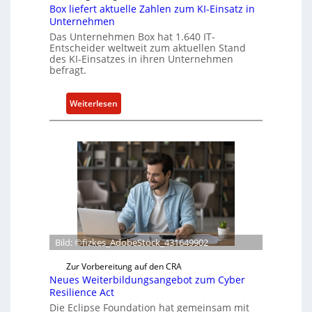
Box liefert aktuelle Zahlen zum KI-Einsatz in
Unternehmen
Das Unternehmen Box hat 1.640 IT-
Entscheider weltweit zum aktuellen Stand
des KI-Einsatzes in ihren Unternehmen
befragt.
:
Weiterlesen
B
o
x
l
i
e
f
e
r
Bild: ©fizkes_AdobeStock_431649902
t
a
Zur Vorbereitung auf den CRA
k
Neues Weiterbildungsangebot zum Cyber
Resilience Act
t
Die Eclipse Foundation hat gemeinsam mit
u