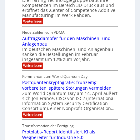
Die Harting Technologiegruppe baut ihre
n
r
g
S
t
Kompetenzen im Bereich 3D-Druck aus und
i
s
a
i
m
eröffnet das ‚Center of Competence Additive
i
6
u
n
m
o
Manufacturing‘ im Werk Rahden.
e
5
t
n
e
r
:
Weiterlesen
M
A
3
e
H
e
p
.
i
s
a
s
r
2
Neue Zahlen vom VDMA
s
r
l
o
i
i
Auftragsdämpfer für den Maschinen- und
t
l
l
g
i
n
Anlagenbau
u
i
w
n
Im deutschen Maschinen- und Anlagenbau
t
g
i
g
o
sanken die Bestellungen im Februar
r
f
e
n
insgesamt um 12% zum Vorjahr.
d
r
ü
C
e
ö
:
Weiterlesen
r
h
f
A
n
i
E
f
u
U
Kommentar zum World Quantum Day
e
n
f
M
f
S
Postquantenkryptografie: frühzeitig
e
t
E
C
t
r
-
vorbereiten, spätere Störungen vermeiden
u
A
K
a
Zum World Quantum Day am 14. April äußert
D
s
o
g
u
sich Jon France, CISO von ISC2 (International
t
o
m
s
n
Information System Security Certification
o
p
d
l
m
Consortium), einer Nonprofit-Organisation…
e
d
ä
l
e
t
m
:
L
Weiterlesen
r
e
a
p
P
a
O
n
f
o
r
ff
Transformation der Fertigung
z
e
t
s
i
z
r
Protolabs-Report identifiziert KI als
t
e
c
e
f
q
Wegbereiter für Industrie 5.0
e
i
n
ü