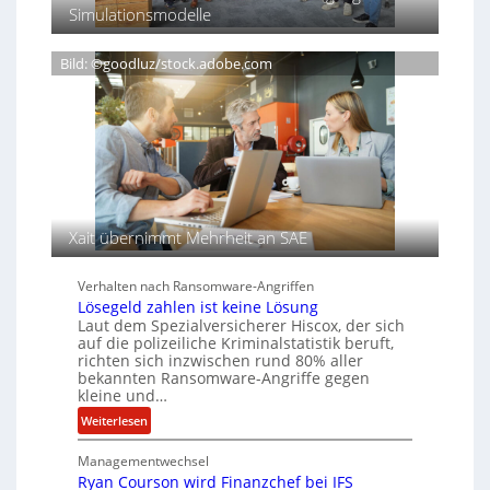
c
e
m
Simulationsmodelle
t
h
r
o
D
w
e
n
A
Bild: ©goodluz/stock.adobe.com
e
i
t
C
i
g
i
H
ß
n
e
e
T
r
n
e
s
c
e
a
h
n
u
A
f
g
Xait übernimmt Mehrheit an SAE
d
e
e
n
Verhalten nach Ransomware-Angriffen
r
c
Lösegeld zahlen ist keine Lösung
S
y
Laut dem Spezialversicherer Hiscox, der sich
p
a
auf die polizeiliche Kriminalstatistik beruft,
u
r
richten sich inzwischen rund 80% aller
r
b
bekannten Ransomware-Angriffe gegen
kleine und…
e
i
:
Weiterlesen
t
L
e
Managementwechsel
ö
n
Ryan Courson wird Finanzchef bei IFS
s