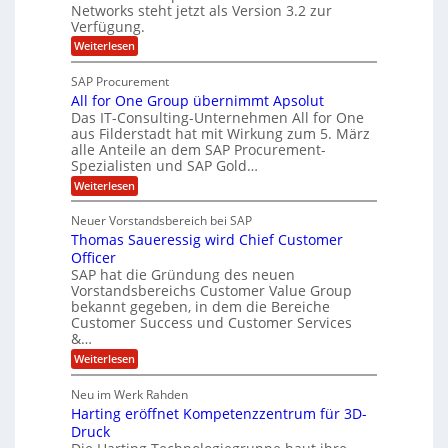
n
-
Networks steht jetzt als Version 3.2 zur
A
c
g
Verfügung.
S
p
h
p
:
Weiterlesen
p
e
O
e
T
e
f
SAP Procurement
z
-
r
b
All for One Group übernimmt Apsolut
S
i
n
e
e
Das IT-Consulting-Unternehmen All for One
a
c
e
aus Filderstadt hat mit Wirkung zum 5. März
i
l
u
alle Anteile an dem SAP Procurement-
n
I
r
i
Spezialisten und SAP Gold…
n
F
i
s
:
t
Weiterlesen
t
S
t
A
y
C
l
s
J
Neuer Vorstandsbereich bei SAP
T
l
y
u
Thomas Saueressig wird Chief Customer
f
s
O
l
o
t
Officer
&
r
e
i
SAP hat die Gründung des neuen
O
V
m
Vorstandsbereichs Customer Value Group
a
n
S
P
bekannt gegeben, in dem die Bereiche
H
e
t
S
Customer Success und Customer Services
G
e
u
&…
r
l
a
b
o
l
:
l
Weiterlesen
u
a
e
T
e
p
r
h
r
Neu im Werk Rahden
ü
i
s
o
h
b
n
Harting eröffnet Kompetenzzentrum für 3D-
m
E
e
V
ä
a
Druck
n
r
e
s
l