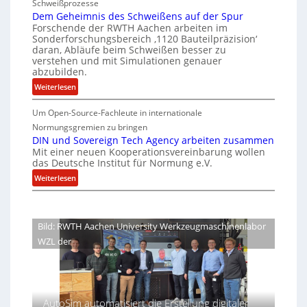
Schweißprozesse
p
l
r
i
Dem Geheimnis des Schweißens auf der Spur
L
e
k
c
Forschende der RWTH Aachen arbeiten im
ü
n
Sonderforschungsbereich ‚1120 Bauteilpräzision‘
l
h
b
z
daran, Abläufe beim Schweißen besser zu
e
e
e
w
verstehen und mit Simulationen genauer
i
r
r
abzubilden.
i
n
d
h
r
:
Weiterlesen
i
u
e
d
D
m
n
A
i
Um Open-Source-Fachleute in internationale
e
m
r
g
t
m
Normungsgremien zu bringen
t
e
G
e
DIN und Sovereign Tech Agency arbeiten zusammen
s
M
a
Mit einer neuen Kooperationsvereinbarung wollen
e
n
c
i
das Deutsche Institut für Normung e.V.
V
h
e
h
x
i
e
:
Weiterlesen
ff
i
h
c
i
D
i
p
a
e
m
I
z
l
P
n
N
o
i
Bild: RWTH Aachen University Werkzeugmaschinenlabor
r
i
u
e
WZL der
e
s
n
s
n
d
d
i
t
e
S
d
s
o
e
e
S
v
r
AutoSim automatisiert die Erstellung digitaler
n