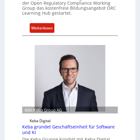
der Open Regulatory Compliance Working
e
Group das kostenfreie Bildungsangebot ORC
l
Learning Hub gestartet.
l
e
:
Weiterlesen
Z
N
a
e
h
u
l
e
e
s
n
W
z
e
u
i
m
t
K
e
I
r
-
b
E
Bild: Keba Group AG
i
i
l
Keba Digital
n
d
Keba gründet Geschäftseinheit für Software
s
und KI
u
a
Die Keba Gruppe kündigt mit Keba Digital
n