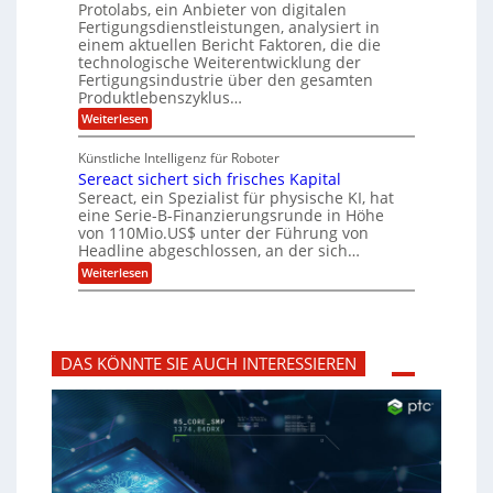
u
Protolabs, ein Anbieter von digitalen
r
t
r
n
a
Fertigungsdienstleistungen, analysiert in
r
d
n
a
einem aktuellen Bericht Faktoren, die die
u
e
t
m
m
n
technologische Weiterentwicklung der
e
f
M
e
Fertigungsindustrie über den gesamten
n
ü
a
k
Produktlebenszyklus…
r
r
s
r
:
Weiterlesen
i
3
c
y
P
D
h
k
p
r
-
i
t
Künstliche Intelligenz für Roboter
a
o
D
n
o
Sereact sichert sich frisches Kapital
t
r
e
g
o
Sereact, ein Spezialist für physische KI, hat
u
n
r
l
c
eine Serie-B-Finanzierungsrunde in Höhe
-
a
a
k
u
von 110Mio.US$ unter der Führung von
f
b
n
i
Headline abgeschlossen, an der sich…
s
d
e
:
-
Weiterlesen
A
:
S
R
n
f
e
e
l
r
r
p
a
ü
e
o
g
h
a
r
e
z
DAS KÖNNTE SIE AUCH INTERESSIEREN
c
t
n
e
t
i
b
i
s
d
a
t
i
e
u
i
c
n
g
h
t
v
e
i
o
r
f
r
t
i