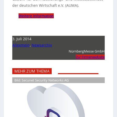
der deutschen Wirtschaft e.V. (AUMA).
Weitere Information
3. Juli 2014
Allgemein
,
Newsarchiv
NürnbergMesse GmbH
Zur Firmenwebsite
MEHR ZUM THEMA
Bild: Secunet Security Networks AG