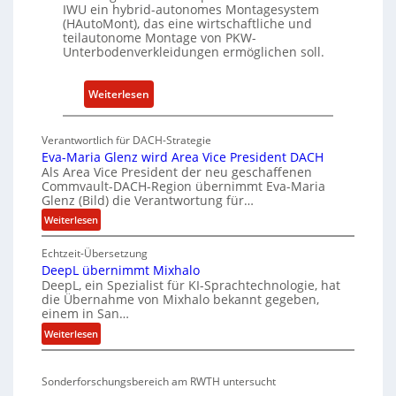
t
n
IWU ein hybrid-autonomes Montagesystem
u
(HAutoMont), das eine wirtschaftliche und
d
teilautonome Montage von PKW-
t
K
Unterbodenverkleidungen ermöglichen soll.
e
I
e
:
Weiterlesen
n
P
t
K
w
Verantwortlich für DACH-Strategie
W
i
Eva-Maria Glenz wird Area Vice President DACH
-
c
Als Area Vice President der neu geschaffenen
Commvault-DACH-Region übernimmt Eva-Maria
U
k
Glenz (Bild) die Verantwortung für…
n
e
:
Weiterlesen
t
l
E
e
n
Echtzeit-Übersetzung
v
r
R
DeepL übernimmt Mixhalo
a
b
I
DeepL, ein Spezialist für KI-Sprachtechnologie, hat
-
o
S
die Übernahme von Mixhalo bekannt gegeben,
M
einem in San…
d
C
a
:
Weiterlesen
e
-
r
D
n
V
i
e
a
v
-
Sonderforschungsbereich am RWTH untersucht
e
G
e
S