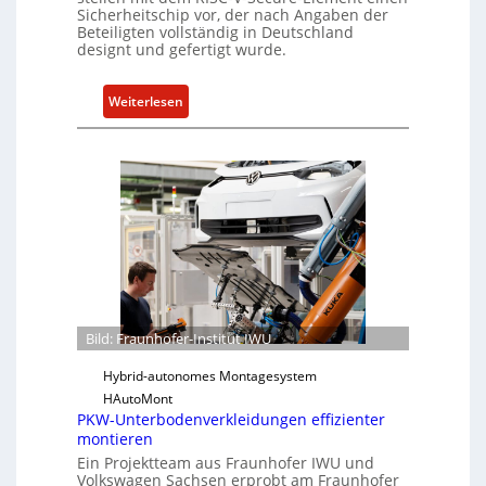
l
t
Sicherheitschip vor, der nach Angaben der
Beteiligten vollständig in Deutschland
i
s
designt und gefertigt wurde.
e
e
n
i
:
Weiterlesen
c
n
F
e
h
r
A
e
a
c
i
u
t
t
n
f
h
ü
o
r
f
S
e
o
r
f
Bild: Fraunhofer-Institut IWU
-
t
I
Hybrid-autonomes Montagesystem
w
n
HAutoMont
a
PKW-Unterbodenverkleidungen effizienter
s
r
montieren
t
e
Ein Projektteam aus Fraunhofer IWU und
i
u
Volkswagen Sachsen erprobt am Fraunhofer