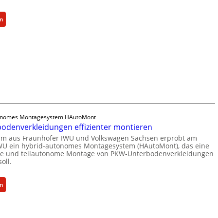
o
s
a
t
c
t
:
en
z
h
z
F
u
ä
i
r
m
f
n
a
C
t
U
u
y
s
n
n
b
e
t
h
e
i
e
o
r
n
r
f
R
h
n
e
e
e
onomes Montagesystem HAutoMont
e
r
s
i
odenverkleidungen effizienter montieren
h
-
i
t
eam aus Fraunhofer IWU und Volkswagen Sachsen erprobt am
m
I
l
WU ein hybrid-autonomes Montagesystem (HAutoMont), das eine
f
e
n
che und teilautonome Montage von PKW-Unterbodenverkleidungen
i
ü
n
oll.
s
e
r
t
n
S
i
:
en
c
o
t
P
e
f
u
K
A
t
t
W
c
w