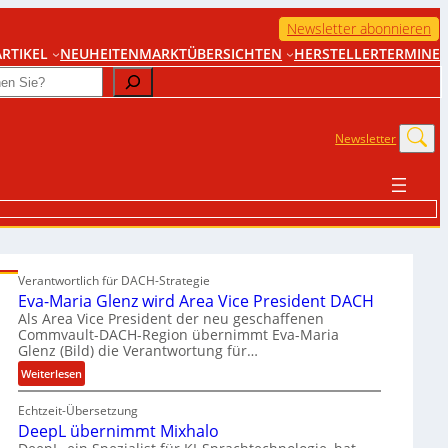
Newsletter abonnieren
RTIKEL
NEUHEITEN
MARKTÜBERSICHTEN
HERSTELLER
TERMINE
Newsletter
Verantwortlich für DACH-Strategie
Eva-Maria Glenz wird Area Vice President DACH
Als Area Vice President der neu geschaffenen
Commvault-DACH-Region übernimmt Eva-Maria
Glenz (Bild) die Verantwortung für…
:
Weiterlesen
E
Echtzeit-Übersetzung
v
DeepL übernimmt Mixhalo
a