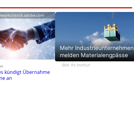
rworks/stock.adobe.com
Mehr Industrieunternehmen
melden Materialengpässe
Bild: ifo Institut
ss
ies kündigt Übernahme
One an