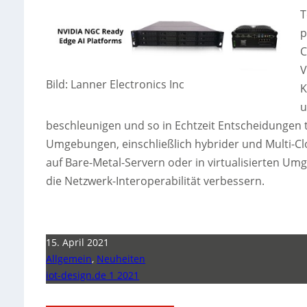
T
p
C
V
Bild: Lanner Electronics Inc
K
u
beschleunigen und so in Echtzeit Entscheidungen 
Umgebungen, einschließlich hybrider und Multi-C
auf Bare-Metal-Servern oder in virtualisierten 
die Netzwerk-Interoperabilität verbessern.
15. April 2021
Allgemein
,
Neuheiten
iot-design.de 1 2021