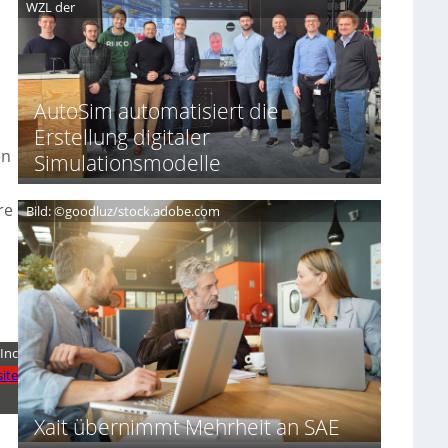
WZL der
o
r
s
u
e
d
n
s
e
d
i
s
S
d
S
o
e
AutoSim automatisiert die
c
v
n
h
e
Erstellung digitaler
t
w
r
en
Simulationsmodelle
D
e
e
A
i
i
C
ß
g
re
Bild: ©goodluz/stock.adobe.com
H
e
n
n
T
s
e
a
c
u
h
f
A
d
g
 Inc
e
e
r
ite
n
S
c
p
y
Xait übernimmt Mehrheit an SAE
u
a
r