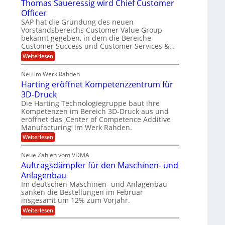
Thomas Saueressig wird Chief Customer
s
f
O
u
t
o
Officer
&
l
e
r
SAP hat die Gründung des neuen
V
i
m
O
Vorstandsbereichs Customer Value Group
S
n
P
a
t
bekannt gegeben, in dem die Bereiche
e
S
H
e
G
Customer Success und Customer Services &…
a
l
u
r
:
Weiterlesen
l
o
l
b
T
a
u
e
h
e
r
p
Neu im Werk Rahden
o
s
i
r
ü
Harting eröffnet Kompetenzzentrum für
m
n
b
E
h
a
3D-Druck
V
e
s
n
ä
e
r
Die Harting Technologiegruppe baut ihre
S
r
g
n
l
Kompetenzen im Bereich 3D-Druck aus und
a
s
i
i
t
eröffnet das ‚Center of Competence Additive
u
i
m
e
Manufacturing‘ im Werk Rahden.
n
6
o
m
r
n
t
e
:
Weiterlesen
5
e
3
A
H
e
M
s
.
p
a
s
Neue Zahlen vom VDMA
r
i
2
s
r
i
Auftragsdämpfer für den Maschinen- und
o
t
i
l
g
l
i
Anlagenbau
n
w
l
u
n
i
Im deutschen Maschinen- und Anlagenbau
g
i
t
g
r
sanken die Bestellungen im Februar
e
f
o
d
insgesamt um 12% zum Vorjahr.
r
ü
C
n
ö
:
Weiterlesen
h
r
e
f
A
i
f
E
n
u
e