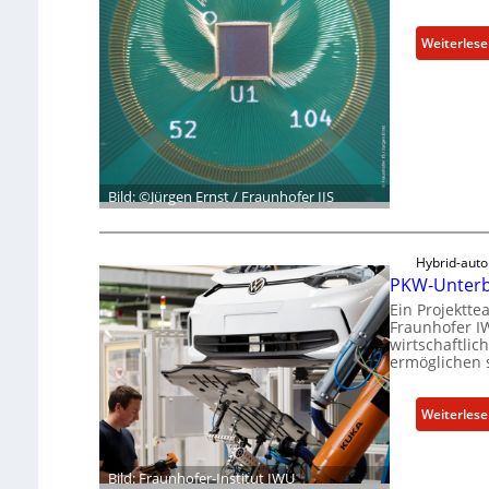
Weiterles
Bild: ©Jürgen Ernst / Fraunhofer IIS
Hybrid-aut
PKW-Unterb
Ein Projektt
Fraunhofer I
wirtschaftli
ermöglichen s
Weiterles
Bild: Fraunhofer-Institut IWU