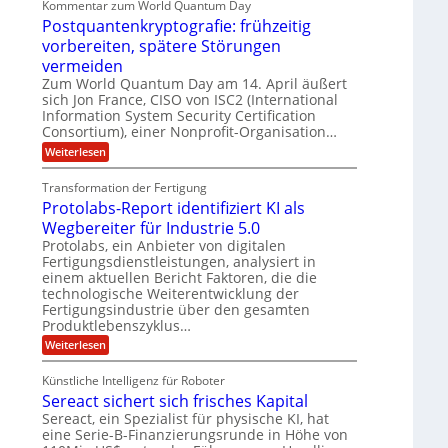
Kommentar zum World Quantum Day
n
f
f
M
U
e
Postquantenkryptografie: frühzeitig
t
C
E
t
S
r
u
vorbereiten, spätere Störungen
K
A
-
a
s
o
vermeiden
g
t
u
D
m
s
Zum World Quantum Day am 14. April äußert
o
n
p
o
d
m
sich Jon France, CISO von ISC2 (International
e
d
ä
l
e
Information System Security Certification
t
m
r
L
l
Consortium), einer Nonprofit-Organisation…
e
p
O
n
a
a
:
f
Weiterlesen
ff
z
P
e
t
i
r
z
o
r
c
e
Transformation der Fertigung
e
s
f
e
n
i
Protolabs-Report identifiziert KI als
t
ü
r
t
q
r
n
Wegbereiter für Industrie 5.0
r
u
d
a
Protolabs, ein Anbieter von digitalen
u
a
e
m
Fertigungsdienstleistungen, analysiert in
m
n
n
f
einem aktuellen Bericht Faktoren, die die
t
M
e
ü
e
a
technologische Weiterentwicklung der
r
r
n
s
Fertigungsindustrie über den gesamten
3
i
k
c
Produktlebenszyklus…
D
r
h
k
-
:
Weiterlesen
y
i
a
D
P
p
n
r
r
t
e
Künstliche Intelligenz für Roboter
u
o
o
n
Sereact sichert sich frisches Kapital
c
t
g
-
k
o
r
Sereact, ein Spezialist für physische KI, hat
u
l
a
n
eine Serie-B-Finanzierungsrunde in Höhe von
a
f
d