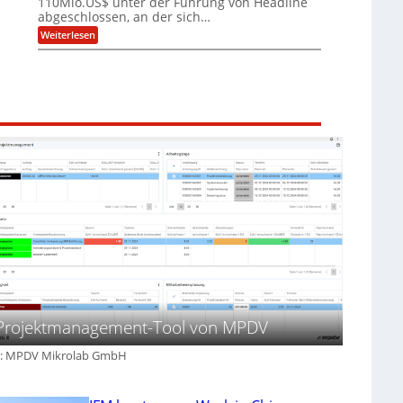
110Mio.US$ unter der Führung von Headline
b
i
A
abgeschlossen, an der sich…
s
e
n
-
:
Weiterlesen
:
l
R
S
f
a
e
e
r
g
p
r
ü
e
o
e
h
n
r
a
z
b
t
c
e
a
i
t
i
u
d
s
t
e
i
i
n
c
g
t
h
v
i
e
o
f
r
r
i
t
b
z
s
e
i
i
r
e
c
e
r
h
i
t
f
t
K
r
e
I
i
n
a
s
,
l
Projektmanagement-Tool von MPDV
c
s
s
h
p
W
e
ä
d: MPDV Mikrolab GmbH
e
s
t
g
K
e
b
a
r
e
p
e