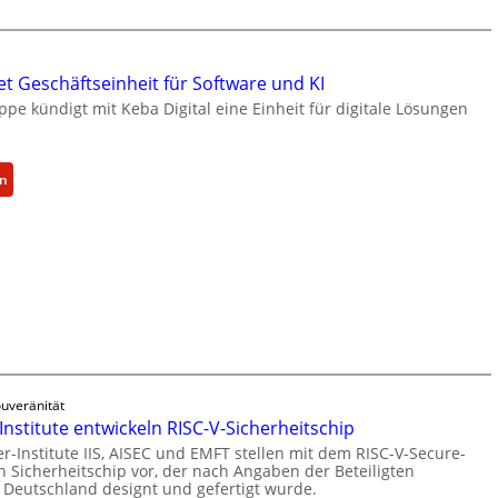
e
u
s
e
W
l
l
e
t Geschäftseinheit für Software und KI
l
i
pe kündigt mit Keba Digital eine Einheit für digitale Lösungen
e
t
Z
e
a
r
:
en
h
b
K
l
i
e
e
l
b
n
d
a
z
u
g
u
n
r
m
g
ü
K
s
n
I
a
d
-
uveränität
n
e
E
Institute entwickeln RISC-V-Sicherheitschip
g
t
i
r-Institute IIS, AISEC und EMFT stellen mit dem RISC-V-Secure-
e
G
n
 Sicherheitschip vor, der nach Angaben der Beteiligten
b
e
n Deutschland designt und gefertigt wurde.
s