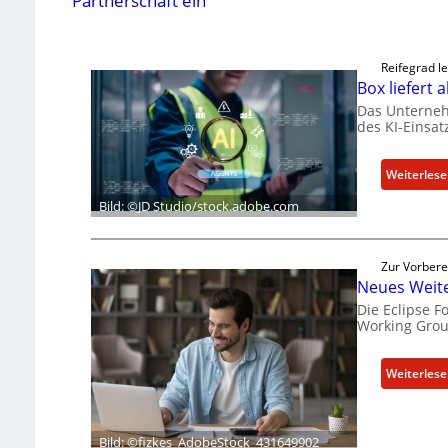
Partnerschaft ein
Reifegrad le
Box liefert
Das Unterneh
des KI-Einsa
Weiterles
Bild: ©JD Studio/stock.adobe.com
Zur Vorbere
Neues Weite
Die Eclipse 
Working Grou
Weiterles
Bild: ©fizkes_AdobeStock_431649902