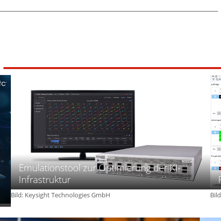
e
-
t
a
e
U
r
n
n
e
t
t
u
w
e
n
i
r
d
c
b
K
k
o
I
e
d
l
e
n
n
R
v
I
e
S
r
C
k
-
l
Emulationstool zur Optimierung der KI-
V
e
Infrastruktur
-
i
S
d
Bild: Keysight Technologies GmbH
Bil
i
u
c
n