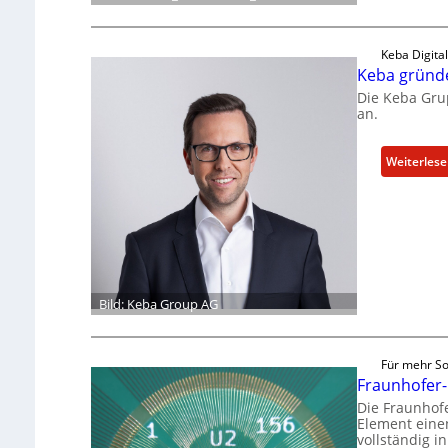
Keba Digita
Keba gründe
Die Keba Grup
an.
Weiterles
Bild: Keba Group AG
Für mehr So
Fraunhofer-
Die Fraunhofe
Element einen
vollständig i