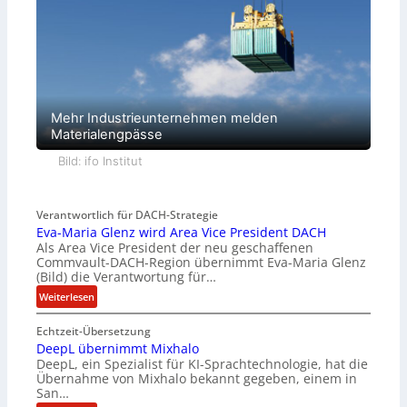
Mehr Industrieunternehmen melden
Materialengpässe
Bild: ifo Institut
Verantwortlich für DACH-Strategie
Eva-Maria Glenz wird Area Vice President DACH
Als Area Vice President der neu geschaffenen
Commvault-DACH-Region übernimmt Eva-Maria Glenz
(Bild) die Verantwortung für…
:
Weiterlesen
E
Echtzeit-Übersetzung
v
DeepL übernimmt Mixhalo
a
DeepL, ein Spezialist für KI-Sprachtechnologie, hat die
-
Übernahme von Mixhalo bekannt gegeben, einem in
M
San…
a