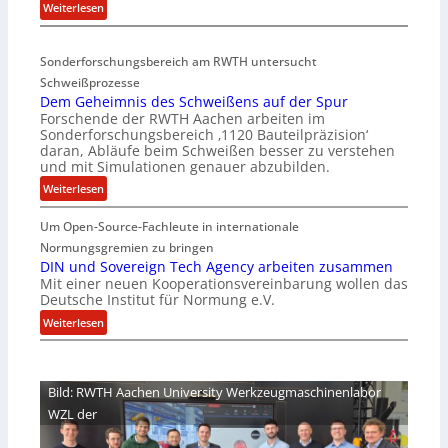
:
Weiterlesen
r
D
i
e
a
Sonderforschungsbereich am RWTH untersucht
e
G
Schweißprozesse
p
l
Dem Geheimnis des Schweißens auf der Spur
L
e
Forschende der RWTH Aachen arbeiten im
ü
n
Sonderforschungsbereich ‚1120 Bauteilpräzision‘
b
z
daran, Abläufe beim Schweißen besser zu verstehen
e
w
und mit Simulationen genauer abzubilden.
r
i
:
Weiterlesen
n
r
D
i
d
Um Open-Source-Fachleute in internationale
e
m
A
m
Normungsgremien zu bringen
m
r
G
DIN und Sovereign Tech Agency arbeiten zusammen
t
e
Mit einer neuen Kooperationsvereinbarung wollen das
e
M
a
Deutsche Institut für Normung e.V.
h
i
V
e
:
Weiterlesen
x
i
i
D
h
c
m
I
a
e
n
N
l
Bild: RWTH Aachen University Werkzeugmaschinenlabor
P
i
u
o
r
WZL der
s
n
e
d
d
s