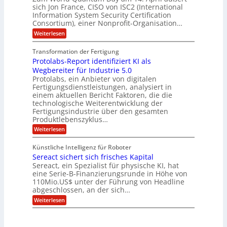
s
o
g
A
-
sich Jon France, CISO von ISC2 (International
t
m
s
u
Information System Security Certification
o
D
p
d
m
n
Consortium), einer Nonprofit-Organisation…
e
ä
o
e
t
m
d
:
Weiterlesen
l
r
e
p
P
L
O
l
n
f
o
ff
a
Transformation der Fertigung
z
e
a
s
i
z
r
Protolabs-Report identifiziert KI als
t
t
r
c
e
f
q
Wegbereiter für Industrie 5.0
e
e
n
ü
u
Protolabs, ein Anbieter von digitalen
r
i
t
r
a
Fertigungsdienstleistungen, analysiert in
r
d
n
n
einem aktuellen Bericht Faktoren, die die
u
e
t
a
m
n
technologische Weiterentwicklung der
e
f
m
M
Fertigungsindustrie über den gesamten
n
ü
a
k
e
Produktlebenszyklus…
r
s
r
r
:
Weiterlesen
3
c
y
P
D
h
i
p
r
-
i
t
Künstliche Intelligenz für Roboter
k
o
D
n
o
Sereact sichert sich frisches Kapital
a
t
r
e
g
o
Sereact, ein Spezialist für physische KI, hat
u
n
r
l
c
eine Serie-B-Finanzierungsrunde in Höhe von
-
a
a
k
u
110Mio.US$ unter der Führung von Headline
f
b
n
i
abgeschlossen, an der sich…
s
d
e
:
-
Weiterlesen
A
:
S
R
n
f
e
e
l
r
r
p
a
ü