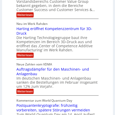
i
Vorstandsbereichs Customer Value Group
n
S
P
bekannt gegeben, in dem die Bereiche
a
e
t
S
Customer Success und Customer Services &…
G
e
H
r
l
a
:
Weiterlesen
u
o
l
T
l
b
u
a
h
Neu im Werk Rahden
e
p
r
e
o
ü
i
Harting eröffnet Kompetenzzentrum für 3D-
s
m
r
b
n
a
Druck
E
h
e
V
s
Die Harting Technologiegruppe baut ihre
n
r
e
S
ä
Kompetenzen im Bereich 3D-Druck aus und
n
r
g
a
l
eröffnet das ‚Center of Competence Additive
i
s
u
i
t
m
Manufacturing‘ im Werk Rahden.
i
e
n
m
o
r
6
:
Weiterlesen
t
n
e
e
H
5
A
3
s
a
e
p
Neue Zahlen vom VDMA
.
M
s
r
s
r
2
i
Auftragsdämpfer für den Maschinen- und
i
t
o
g
i
i
Anlagenbau
l
l
w
n
n
Im deutschen Maschinen- und Anlagenbau
u
l
i
g
sanken die Bestellungen im Februar insgesamt
t
g
r
e
i
um 12% zum Vorjahr.
d
f
r
o
C
ö
:
Weiterlesen
ü
n
h
f
A
r
i
f
e
u
Kommentar zum World Quantum Day
e
n
E
f
n
f
Postquantenkryptografie: frühzeitig
e
t
M
C
U
t
r
vorbereiten, spätere Störungen vermeiden
E
u
K
a
S
Zum World Quantum Day am 14. April äußert