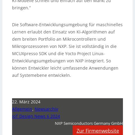
KI-Modelle schnell und einfach auf den Markt zu
bringen.“
Die Software-Entwicklungsumgebung für maschinelles
Lernen erlaubt den Einsatz von KI-Algorithmen auf
dem breiten Portfolio an Mikrocontrollern und
Mikroprozessoren von NXP. Sie ist vollständig in die
MCUXpresso SDK und die Yocto Project Linux-
Entwicklungsumgebungen von NXP integriert. So
können Entwickler leicht umfassende Anwendungen
auf Systemebene entwickeln.
22. März 2024
Allgemein
,
Newsarchiv
IoT Design News 6 2024
NXP Semiconductors Germany GmbH
Zur Firmenwebsite