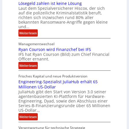
Lösegeld zahlen ist keine Lösung
t
Laut dem Spezialversicherer Hiscox, der sich
e
auf die polizeiliche Kriminalstatistik beruft,
n
richten sich inzwischen rund 80% aller
z
bekannten Ransomware-Angriffe gegen kleine
u
und…
s
:
Weiterlesen
a
L
m
Managementwechsel
ö
m
Ryan Courson wird Finanzchef bei IFS
s
e
IFS hat Ryan Courson (Bild) zum Chief Financial
e
Officer ernannt.
n
g
:
Weiterlesen
e
R
l
Frisches Kapital und neue Produktversion
y
d
Engineering-Spezialist JuliaHub erhält 65
a
z
Millionen US-Dollar
n
a
JuliaHub gibt den Start von Version 3.0 seiner
C
h
agentenbasierten KI-Plattform für Hardware-
o
l
Engineering, Dyad, sowie den Abschluss einer
u
e
Series-B-Finanzierungsrunde über 65 Millionen
r
n
US-Dollar…
s
i
:
Weiterlesen
o
s
E
n
t
Verantwortung für technische Strategie
n