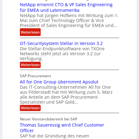
w
k
NetApp ernennt CTO & VP Sales Engineering
g
i
e
für EMEA und Lateinamerika
i
r
i
NetApp hat Jürgen Hofkens mit Wirkung zum 1.
n
d
Mai zum Chief Technology Officer & Vice
n
e
President of Sales Engineering für EMEA und…
F
e
e
i
L
:
Weiterlesen
r
n
ö
N
i
OT-Securitysystem Stellar in Version 3.2
a
s
e
n
Die Stellar-Endpunktsoftware von TXOne
n
u
t
g
Networks steht jetzt als Version 3.2 zur
z
n
A
-
Verfügung.
c
g
p
S
:
Weiterlesen
h
p
O
p
e
T
e
e
SAP Procurement
-
f
r
z
All for One Group übernimmt Apsolut
S
b
n
e
Das IT-Consulting-Unternehmen All for One
i
e
c
e
aus Filderstadt hat mit Wirkung zum 5. März
a
u
alle Anteile an dem SAP Procurement-
i
n
l
r
Spezialisten und SAP Gold…
I
n
i
i
:
t
Weiterlesen
F
t
s
A
y
S
C
t
l
s
Neuer Vorstandsbereich bei SAP
T
l
y
J
Thomas Saueressig wird Chief Customer
f
s
O
u
o
t
Officer
&
r
e
l
SAP hat die Gründung des neuen
O
V
m