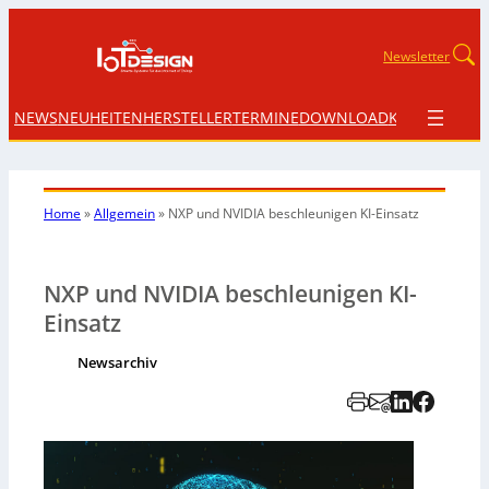
Newsletter
NEWS
NEUHEITEN
HERSTELLER
TERMINE
DOWNLOAD
KONTAKT
Home
»
Allgemein
»
NXP und NVIDIA beschleunigen KI-Einsatz
NXP und NVIDIA beschleunigen KI-
Einsatz
Newsarchiv