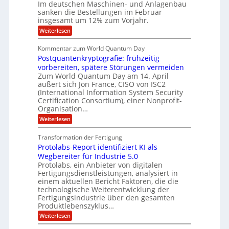
n
l
Im deutschen Maschinen- und Anlagenbau
t
i
g
sanken die Bestellungen im Februar
l
r
e
insgesamt um 12% zum Vorjahr.
d
i
r
C
ö
:
Weiterlesen
o
h
f
A
n
i
f
u
Kommentar zum World Quantum Day
e
e
n
f
f
Postquantenkryptografie: frühzeitig
e
t
n
C
t
r
vorbereiten, spätere Störungen vermeiden
U
u
K
a
Zum World Quantum Day am 14. April
s
o
S
g
äußert sich Jon France, CISO von ISC2
t
m
s
-
(International Information System Security
o
p
d
D
m
Certification Consortium), einer Nonprofit-
e
ä
e
t
Organisation…
o
m
r
e
p
l
:
Weiterlesen
O
n
f
P
ff
l
z
e
o
i
z
Transformation der Fertigung
r
a
s
c
e
f
Protolabs-Report identifiziert KI als
t
r
e
n
ü
q
Wegbereiter für Industrie 5.0
r
t
r
u
Protolabs, ein Anbieter von digitalen
r
d
a
Fertigungsdienstleistungen, analysiert in
u
e
n
m
n
einem aktuellen Bericht Faktoren, die die
t
f
M
technologische Weiterentwicklung der
e
ü
a
Fertigungsindustrie über den gesamten
n
r
s
k
Produktlebenszyklus…
3
c
r
D
:
Weiterlesen
h
y
-
P
i
p