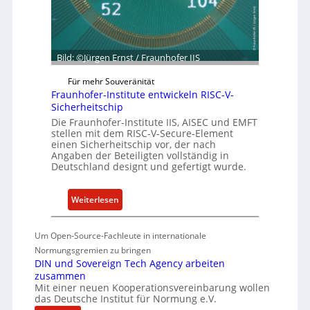
e
s
s
i
c
l
h
i
Bild: ©Jürgen Ernst / Fraunhofer IIS
ä
e
f
Für mehr Souveränität
n
t
Fraunhofer-Institute entwickeln RISC-V-
c
s
Sicherheitschip
e
e
Die Fraunhofer-Institute IIS, AISEC und EMFT
A
stellen mit dem RISC-V-Secure-Element
i
einen Sicherheitschip vor, der nach
c
n
Angaben der Beteiligten vollständig in
t
h
Deutschland designt und gefertigt wurde.
e
i
:
Weiterlesen
t
F
f
r
Um Open-Source-Fachleute in internationale
ü
a
Normungsgremien zu bringen
r
u
DIN und Sovereign Tech Agency arbeiten
S
n
zusammen
o
h
Mit einer neuen Kooperationsvereinbarung wollen
f
das Deutsche Institut für Normung e.V.
o
t