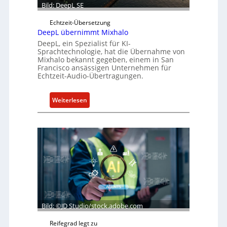
Bild: DeepL SE
Echtzeit-Übersetzung
DeepL übernimmt Mixhalo
DeepL, ein Spezialist für KI-
Sprachtechnologie, hat die Übernahme von
Mixhalo bekannt gegeben, einem in San
Francisco ansässigen Unternehmen für
Echtzeit-Audio-Übertragungen.
:
Weiterlesen
D
e
e
p
L
ü
b
e
r
Bild: ©JD Studio/stock.adobe.com
n
i
Reifegrad legt zu