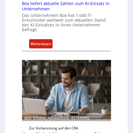
m
Box liefert aktuelle Zahlen zum KI-Einsatz in
m
Unternehmen
t
Das Unternehmen Box hat 1.640 IT-
M
Entscheider weltweit zum aktuellen Stand
des KI-Einsatzes in ihren Unternehmen
i
befragt.
x
h
:
Weiterlesen
a
B
l
o
o
x
l
i
e
f
e
r
t
a
Bild: ©fizkes_AdobeStock_431649902
k
t
Zur Vorbereitung auf den CRA
u