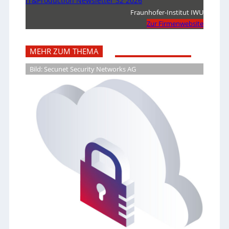
IT&Production Newsletter 32 2026
Fraunhofer-Institut IWU
Zur Firmenwebsite
MEHR ZUM THEMA
Bild: Secunet Security Networks AG