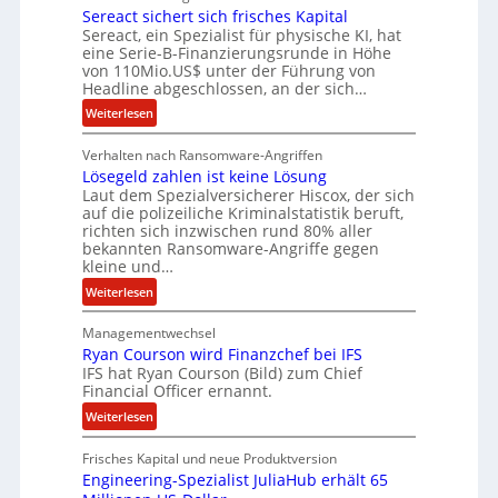
Sereact sichert sich frisches Kapital
Sereact, ein Spezialist für physische KI, hat
eine Serie-B-Finanzierungsrunde in Höhe
von 110Mio.US$ unter der Führung von
Headline abgeschlossen, an der sich…
:
Weiterlesen
S
Verhalten nach Ransomware-Angriffen
e
Lösegeld zahlen ist keine Lösung
r
Laut dem Spezialversicherer Hiscox, der sich
e
auf die polizeiliche Kriminalstatistik beruft,
a
richten sich inzwischen rund 80% aller
c
bekannten Ransomware-Angriffe gegen
t
kleine und…
s
:
Weiterlesen
i
L
c
Managementwechsel
ö
h
Ryan Courson wird Finanzchef bei IFS
s
e
IFS hat Ryan Courson (Bild) zum Chief
e
r
Financial Officer ernannt.
g
t
:
Weiterlesen
e
s
R
l
i
Frisches Kapital und neue Produktversion
y
d
c
Engineering-Spezialist JuliaHub erhält 65
a
z
h