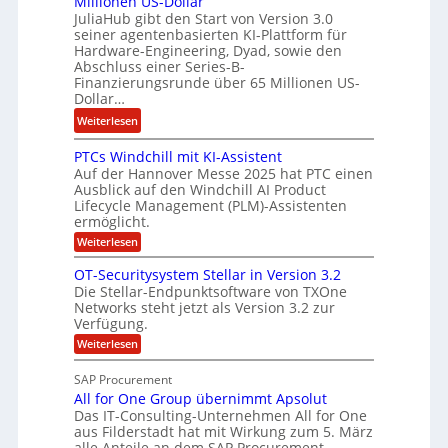
Millionen US-Dollar
n
a
f
JuliaHub gibt den Start von Version 3.0
C
h
seiner agentenbasierten KI-Plattform für
r
o
l
Hardware-Engineering, Dyad, sowie den
i
u
e
Abschluss einer Series-B-
s
r
n
Finanzierungsrunde über 65 Millionen US-
c
Dollar…
s
i
h
o
s
:
Weiterlesen
e
n
t
E
s
w
PTCs Windchill mit KI-Assistent
k
n
K
Auf der Hannover Messe 2025 hat PTC einen
i
e
g
a
Ausblick auf den Windchill AI Product
r
i
i
Lifecycle Management (PLM)-Assistenten
p
d
n
n
ermöglicht.
i
F
e
e
:
Weiterlesen
t
i
L
e
P
a
n
T
ö
r
OT-Securitysystem Stellar in Version 3.2
l
C
a
s
Die Stellar-Endpunktsoftware von TXOne
i
s
n
Networks steht jetzt als Version 3.2 zur
u
n
W
Verfügung.
i
z
n
g
n
:
c
Weiterlesen
g
-
d
O
h
c
S
T
SAP Procurement
h
e
-
p
i
All for One Group übernimmt Apsolut
S
f
e
l
e
Das IT-Consulting-Unternehmen All for One
b
l
z
c
aus Filderstadt hat mit Wirkung zum 5. März
m
e
u
i
alle Anteile an dem SAP Procurement-