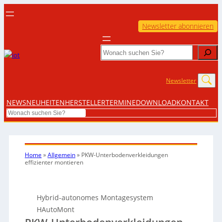
Newsletter abonnieren
Search
Newsletter
NEWS
NEUHEITEN
HERSTELLER
TERMINE
DOWNLOAD
KONTAKT
Search
Home
»
Allgemein
»
PKW-Unterbodenverkleidungen
effizienter montieren
Hybrid-autonomes Montagesystem
HAutoMont