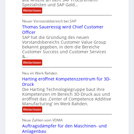
i
r
i
Spezialisten und SAP Gold…
a
t
i
I
K
l
:
t
Weiterlesen
I
F
A
y
i
-
l
s
S
Neuer Vorstandsbereich bei SAP
s
A
l
y
s
Thomas Saueressig wird Chief Customer
t
f
s
s
o
t
Officer
J
i
r
e
SAP hat die Gründung des neuen
u
s
O
m
Vorstandsbereichs Customer Value Group
t
n
S
l
bekannt gegeben, in dem die Bereiche
e
e
t
i
n
Customer Success und Customer Services
G
e
t
a
&…
r
l
o
l
H
:
Weiterlesen
u
a
T
u
p
r
h
b
Neu im Werk Rahden
ü
i
o
b
n
e
Harting eröffnet Kompetenzzentrum für 3D-
m
e
V
a
Druck
r
r
e
s
Die Harting Technologiegruppe baut ihre
h
n
r
S
Kompetenzen im Bereich 3D-Druck aus und
i
s
ä
a
m
eröffnet das ‚Center of Competence Additive
i
u
l
m
o
Manufacturing‘ im Werk Rahden.
e
t
t
n
r
:
Weiterlesen
A
3
6
e
H
p
.
s
a
5
s
2
Neue Zahlen vom VDMA
s
r
o
M
i
Auftragsdämpfer für den Maschinen- und
t
l
g
i
i
Anlagenbau
u
w