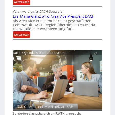
:
Weiterlesen
f
w
D
e
a
Verantwortlich für DACH-Strategie
I
r
r
Eva-Maria Glenz wird Area Vice President DACH
N
-
Als Area Vice President der neu geschaffenen
u
e
I
Commvault-DACH-Region übernimmt Eva-Maria
n
u
Glenz (Bild) die Verantwortung für…
n
d
n
s
:
Weiterlesen
S
d
E
t
o
K
v
i
v
I
a
e
t
Bild: ©goodluz/stock.adobe.com
-
r
u
M
e
t
a
i
e
r
g
e
i
n
n
a
T
t
G
e
l
w
c
e
i
h
n
c
A
z
g
k
Xait übernimmt Mehrheit an SAE
w
e
e
i
Sonderforschungsbereich am RWTH untersucht
n