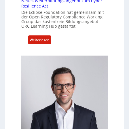
Neues Weiterbildungsangebot zum Cyber
e
Resilience Act
l
Die Eclipse Foundation hat gemeinsam mit
l
der Open Regulatory Compliance Working
Group das kostenfreie Bildungsangebot
e
ORC Learning Hub gestartet.
Z
a
:
Weiterlesen
h
N
l
e
e
u
n
e
z
s
u
W
m
e
K
i
I
t
-
e
E
r
i
b
n
i
s
l
a