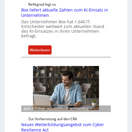
Reifegrad legt zu
Box liefert aktuelle Zahlen zum KI-Einsatz in
Unternehmen
Das Unternehmen Box hat 1.640 IT-
Entscheider weltweit zum aktuellen Stand
des KI-Einsatzes in ihren Unternehmen
befragt.
:
Weiterlesen
B
o
x
l
i
e
f
e
r
Bild: ©fizkes_AdobeStock_431649902
t
a
Zur Vorbereitung auf den CRA
k
Neues Weiterbildungsangebot zum Cyber
Resilience Act
t