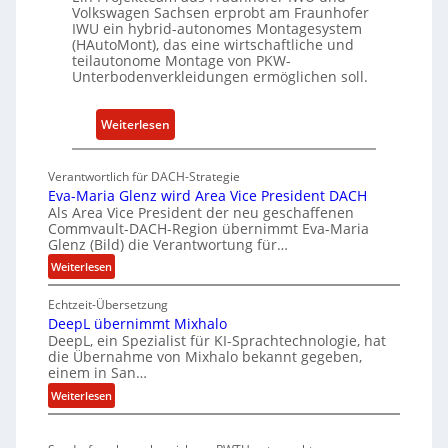
u
Volkswagen Sachsen erprobt am Fraunhofer
t
n
IWU ein hybrid-autonomes Montagesystem
u
(HAutoMont), das eine wirtschaftliche und
d
teilautonome Montage von PKW-
t
K
Unterbodenverkleidungen ermöglichen soll.
e
I
e
:
Weiterlesen
n
P
t
K
w
Verantwortlich für DACH-Strategie
W
i
Eva-Maria Glenz wird Area Vice President DACH
-
c
Als Area Vice President der neu geschaffenen
Commvault-DACH-Region übernimmt Eva-Maria
U
k
Glenz (Bild) die Verantwortung für…
n
e
:
Weiterlesen
t
l
E
e
n
Echtzeit-Übersetzung
v
r
R
DeepL übernimmt Mixhalo
a
b
I
DeepL, ein Spezialist für KI-Sprachtechnologie, hat
-
o
die Übernahme von Mixhalo bekannt gegeben,
S
M
einem in San…
d
C
a
:
Weiterlesen
e
-
r
D
n
i
V
e
a
v
-