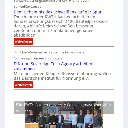
Sonderforschungsbereich am RWTH untersucht
e
G
e
S
Schweißprozesse
p
l
r
i
Dem Geheimnis des Schweißens auf der Spur
L
e
k
c
Forschende der RWTH Aachen arbeiten im
ü
n
Sonderforschungsbereich ‚1120 Bauteilpräzision‘
l
h
b
z
daran, Abläufe beim Schweißen besser zu
e
e
e
w
verstehen und mit Simulationen genauer
i
r
r
abzubilden.
i
n
d
h
r
:
Weiterlesen
i
u
e
d
D
m
n
A
i
Um Open-Source-Fachleute in internationale
e
m
r
g
m
t
Normungsgremien zu bringen
t
e
G
e
DIN und Sovereign Tech Agency arbeiten
s
M
a
zusammen
e
n
c
i
V
Mit einer neuen Kooperationsvereinbarung wollen
h
e
h
x
das Deutsche Institut für Normung e.V.
i
e
ff
i
h
c
:
i
Weiterlesen
i
p
a
e
D
m
z
l
P
I
n
o
i
r
N
i
Bild: RWTH Aachen University Werkzeugmaschinenlabor
e
e
u
s
WZL der
s
n
n
d
i
d
t
e
d
S
s
e
e
o
S