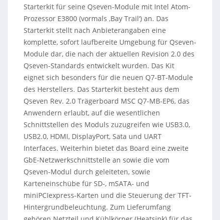
Starterkit für seine Qseven-Module mit Intel Atom-
Prozessor E3800 (vormals ‚Bay Trail‘) an. Das
Starterkit stellt nach Anbieterangaben eine
komplette, sofort laufbereite Umgebung für Qseven-
Module dar, die nach der aktuellen Revision 2.0 des
Qseven-Standards entwickelt wurden. Das Kit
eignet sich besonders für die neuen Q7-BT-Module
des Herstellers. Das Starterkit besteht aus dem
Qseven Rev.
2.0 Trägerboard MSC Q7-MB-EP6, das
Anwendern erlaubt, auf die wesentlichen
Schnittstellen des Moduls zuzugreifen wie USB3.0,
USB2.0, HDMI, DisplayPort, Sata und UART
Interfaces. Weiterhin bietet das Board eine zweite
GbE-Netzwerkschnittstelle an sowie die vom
Qseven-Modul durch geleiteten, sowie
Karteneinschübe für SD-, mSATA- und
miniPCIexpress-Karten und die Steuerung der TFT-
Hintergrundbeleuchtung. Zum Lieferumfang
gehören Netzteil und Kühlkörper (Heatsink) für das