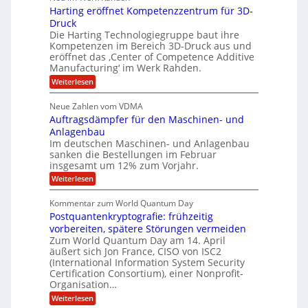
o
h
b
n
Harting eröffnet Kompetenzzentrum für 3D-
m
E
e
V
ä
a
Druck
n
r
e
s
l
Die Harting Technologiegruppe baut ihre
n
r
g
S
t
Kompetenzen im Bereich 3D-Druck aus und
i
s
a
i
m
eröffnet das ‚Center of Competence Additive
i
6
u
n
m
o
Manufacturing‘ im Werk Rahden.
e
5
t
n
e
r
:
Weiterlesen
M
A
3
e
H
e
p
.
i
s
a
s
r
2
Neue Zahlen vom VDMA
s
r
l
o
i
i
Auftragsdämpfer für den Maschinen- und
t
l
l
g
i
n
Anlagenbau
u
i
w
n
Im deutschen Maschinen- und Anlagenbau
t
g
i
g
o
sanken die Bestellungen im Februar
r
f
e
n
insgesamt um 12% zum Vorjahr.
d
r
ü
C
e
ö
:
Weiterlesen
r
h
f
A
n
i
E
f
u
U
Kommentar zum World Quantum Day
e
n
f
M
f
S
Postquantenkryptografie: frühzeitig
e
t
E
C
t
r
-
vorbereiten, spätere Störungen vermeiden
u
A
K
a
Zum World Quantum Day am 14. April
D
s
o
g
u
äußert sich Jon France, CISO von ISC2
t
o
m
s
n
(International Information System Security
o
p
d
l
m
Certification Consortium), einer Nonprofit-
e
d
ä
l
e
t
Organisation…
m
L
r
e
a
p
:
Weiterlesen
a
O
n
f
r
P