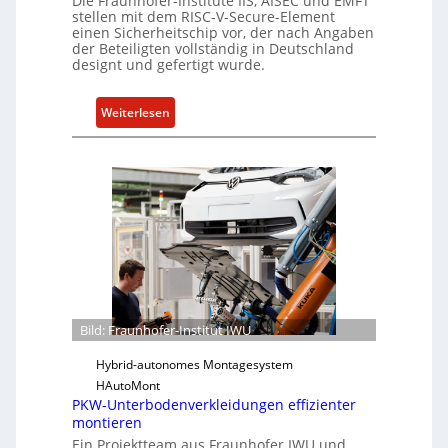
Die Fraunhofer-Institute IIS, AISEC und EMFT
f
i
stellen mit dem RISC-V-Secure-Element
einen Sicherheitschip vor, der nach Angaben
t
l
der Beteiligten vollständig in Deutschland
s
i
designt und gefertigt wurde.
e
e
i
n
:
Weiterlesen
n
c
F
h
e
r
e
A
a
i
c
u
t
t
n
f
h
ü
o
r
f
S
e
o
r
f
Bild: Fraunhofer-Institut IWU
-
t
I
Hybrid-autonomes Montagesystem
w
n
HAutoMont
a
PKW-Unterbodenverkleidungen effizienter
s
r
montieren
t
e
Ein Projektteam aus Fraunhofer IWU und
i