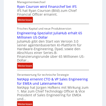
e
Managementwechsel
ö
Ryan Courson wird Finanzchef bei IFS
n
s
IFS hat Ryan Courson (Bild) zum Chief
z
e
Financial Officer ernannt.
u
g
:
s
Weiterlesen
e
R
a
l
Frisches Kapital und neue Produktversion
y
m
d
Engineering-Spezialist JuliaHub erhält 65
a
m
z
Millionen US-Dollar
n
e
a
JuliaHub gibt den Start von Version 3.0
C
n
h
seiner agentenbasierten KI-Plattform für
o
l
Hardware-Engineering, Dyad, sowie den
u
e
Abschluss einer Series-B-
r
n
Finanzierungsrunde über 65 Millionen US-
Dollar…
s
i
o
s
:
Weiterlesen
n
t
E
w
k
Verantwortung für technische Strategie
n
i
e
NetApp ernennt CTO & VP Sales Engineering
g
r
i
für EMEA und Lateinamerika
i
d
NetApp hat Jürgen Hofkens mit Wirkung zum
n
n
1. Mai zum Chief Technology Officer & Vice
F
e
e
President of Sales Engineering für EMEA
i
L
e
und…
n
ö
r
:
Weiterlesen
a
s
i