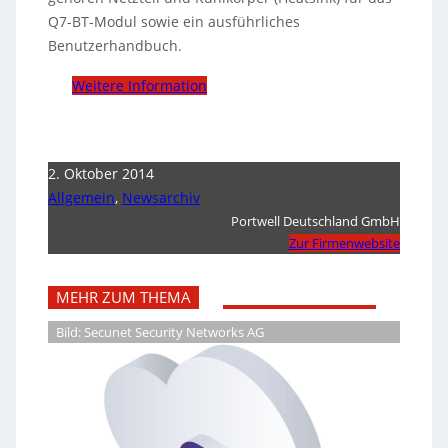
Q7-BT-Modul sowie ein ausführliches
Benutzerhandbuch.
Weitere Information
2. Oktober 2014
Allgemein
,
Newsarchiv
Portwell Deutschland GmbH
Zur Firmenwebsite
MEHR ZUM THEMA
Bild: Secunet Security Networks AG