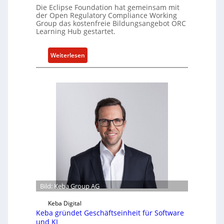
Die Eclipse Foundation hat gemeinsam mit
u
der Open Regulatory Compliance Working
e
Group das kostenfreie Bildungsangebot ORC
l
Learning Hub gestartet.
l
e
:
Weiterlesen
Z
N
a
e
h
u
l
e
e
s
n
W
z
e
u
i
m
t
K
e
I
r
-
b
Bild: Keba Group AG
E
i
i
l
Keba Digital
n
d
Keba gründet Geschäftseinheit für Software
s
und KI
u