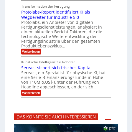
ff
z
e
t
o
i
z
Transformation der Fertigung
r
e
s
c
e
f
Protolabs-Report identifiziert KI als
t
e
i
n
ü
q
Wegbereiter für Industrie 5.0
r
t
r
n
u
Protolabs, ein Anbieter von digitalen
r
d
a
a
Fertigungsdienstleistungen, analysiert in
u
e
n
m
m
n
einem aktuellen Bericht Faktoren, die die
t
f
M
e
technologische Weiterentwicklung der
e
ü
a
Fertigungsindustrie über den gesamten
n
r
r
s
k
Produktlebenszyklus…
i
3
c
r
D
:
Weiterlesen
h
k
y
-
P
i
p
a
D
r
n
t
Künstliche Intelligenz für Roboter
r
o
e
o
Sereact sichert sich frisches Kapital
u
t
n
g
c
o
Sereact, ein Spezialist für physische KI, hat
-
r
k
l
u
eine Serie-B-Finanzierungsrunde in Höhe
a
a
n
von 110Mio.US$ unter der Führung von
f
b
d
i
Headline abgeschlossen, an der sich…
s
A
e
:
-
Weiterlesen
n
:
S
R
l
f
e
e
a
r
r
p
g
ü
e
o
e
h
a
r
n
z
DAS KÖNNTE SIE AUCH INTERESSIEREN
c
t
b
e
t
i
a
i
s
d
u
t
i
e
i