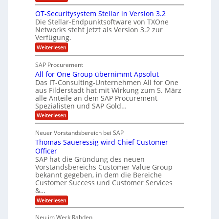
N
n
u
n
OT-Securitysystem Stellar in Version 3.2
e
z
n
g
Die Stellar-Endpunktsoftware von TXOne
t
c
g
-
Networks steht jetzt als Version 3.2 zur
A
h
Verfügung.
S
p
e
p
:
Weiterlesen
p
f
O
e
T
e
b
SAP Procurement
z
-
r
e
All for One Group übernimmt Apsolut
S
i
n
e
Das IT-Consulting-Unternehmen All for One
i
a
c
e
aus Filderstadt hat mit Wirkung zum 5. März
I
l
u
alle Anteile an dem SAP Procurement-
n
F
r
i
Spezialisten und SAP Gold…
n
i
S
s
:
t
Weiterlesen
t
t
A
y
C
l
s
J
Neuer Vorstandsbereich bei SAP
T
l
y
u
Thomas Saueressig wird Chief Customer
f
s
O
l
o
t
Officer
&
r
e
i
SAP hat die Gründung des neuen
O
V
m
Vorstandsbereichs Customer Value Group
a
n
S
P
bekannt gegeben, in dem die Bereiche
H
e
t
S
Customer Success und Customer Services
G
e
u
&…
r
l
a
b
o
l
:
l
Weiterlesen
u
a
e
T
e
p
r
h
r
Neu im Werk Rahden
ü
i
s