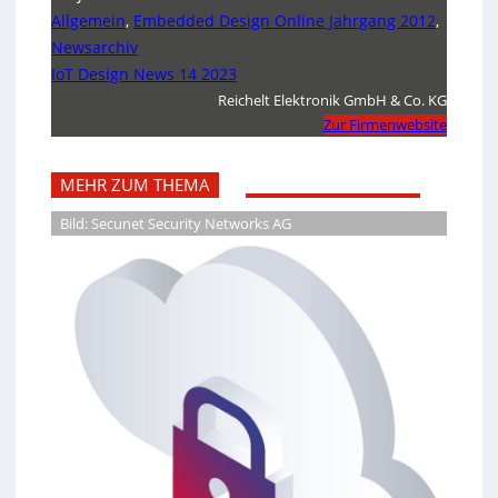
Allgemein
,
Embedded Design Online Jahrgang 2012
,
Newsarchiv
IoT Design News 14 2023
Reichelt Elektronik GmbH & Co. KG
Zur Firmenwebsite
MEHR ZUM THEMA
Bild: Secunet Security Networks AG