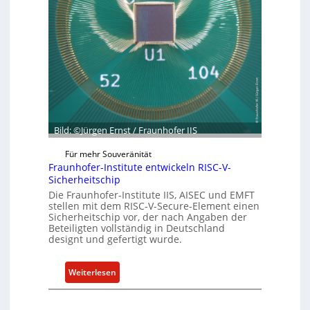
b
d
e
e
r
t
R
G
e
e
s
s
i
c
l
h
i
ä
Bild: ©Jürgen Ernst / Fraunhofer IIS
e
f
n
Für mehr Souveränität
t
c
Fraunhofer-Institute entwickeln RISC-V-
s
e
Sicherheitschip
e
A
Die Fraunhofer-Institute IIS, AISEC und EMFT
i
stellen mit dem RISC-V-Secure-Element einen
c
Sicherheitschip vor, der nach Angaben der
n
t
Beteiligten vollständig in Deutschland
h
designt und gefertigt wurde.
e
i
:
Weiterlesen
t
F
f
r
ü