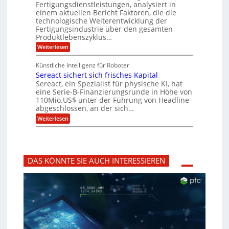
Fertigungsdienstleistungen, analysiert in
r
d
n
n
einem aktuellen Bericht Faktoren, die die
u
e
t
a
m
n
technologische Weiterentwicklung der
e
f
m
M
Fertigungsindustrie über den gesamten
n
ü
a
k
e
Produktlebenszyklus…
r
s
r
r
:
Weiterlesen
3
c
y
P
D
h
i
p
r
-
i
t
Künstliche Intelligenz für Roboter
k
o
D
n
o
Sereact sichert sich frisches Kapital
a
t
r
e
g
o
Sereact, ein Spezialist für physische KI, hat
u
n
r
l
c
eine Serie-B-Finanzierungsrunde in Höhe von
-
a
a
k
u
110Mio.US$ unter der Führung von Headline
f
b
n
i
abgeschlossen, an der sich…
s
d
e
:
-
Weiterlesen
A
:
S
R
n
f
e
e
l
r
r
p
a
ü
e
o
g
h
a
r
e
z
DAS KÖNNTE SIE AUCH INTERESSIEREN
c
t
n
e
t
i
b
i
s
d
a
t
i
e
u
i
c
n
g
h
t
v
e
i
o
r
f
r
t
i
b
s
z
e