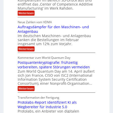
Kompetenzen im Bereich 3D-Druck aus und
n
r
g
a
t
eröffnet das ‚Center of Competence Additive
i
s
u
i
m
Manufacturing‘ im Werk Rahden.
i
6
e
n
m
o
r
:
Weiterlesen
5
t
n
e
e
H
M
A
3
s
a
e
p
Neue Zahlen vom VDMA
.
s
i
r
s
r
2
i
Auftragsdämpfer für den Maschinen- und
t
l
o
g
i
i
Anlagenbau
l
l
w
n
n
Im deutschen Maschinen- und Anlagenbau
u
i
i
g
sanken die Bestellungen im Februar
t
g
r
e
o
insgesamt um 12% zum Vorjahr.
d
f
r
n
C
ö
:
Weiterlesen
ü
h
e
f
A
r
i
f
u
n
Kommentar zum World Quantum Day
e
n
E
f
U
f
Postquantenkryptografie: frühzeitig
e
t
M
C
t
S
r
vorbereiten, spätere Störungen vermeiden
E
u
K
a
-
Zum World Quantum Day am 14. April äußert
s
o
g
A
sich Jon France, CISO von ISC2 (International
D
t
m
s
u
Information System Security Certification
o
p
o
d
m
n
Consortium), einer Nonprofit-Organisation…
e
ä
l
e
t
m
d
:
Weiterlesen
r
l
e
p
P
L
O
n
f
a
o
ff
a
Transformation der Fertigung
z
e
s
r
i
z
r
Protolabs-Report identifiziert KI als
t
t
c
e
f
q
Wegbereiter für Industrie 5.0
e
e
n
ü
u
Protolabs, ein Anbieter von digitalen
r
i
t
r
a