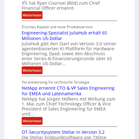
m
IFS hat Ryan Courson (Bild) zum Chief
e
e
Financial Officer ernannt.
g
n
:
Weiterlesen
e
R
l
Frisches Kapital und neue Produktversion
y
d
Engineering-Spezialist JuliaHub erhält 65
a
z
Millionen US-Dollar
n
a
JuliaHub gibt den Start von Version 3.0 seiner
C
h
agentenbasierten KI-Plattform für Hardware-
o
l
Engineering, Dyad, sowie den Abschluss
u
e
einer Series-B-Finanzierungsrunde über 65
r
n
Millionen US-Dollar…
s
i
:
Weiterlesen
o
s
E
n
t
Verantwortung für technische Strategie
n
w
k
NetApp ernennt CTO & VP Sales Engineering
g
i
e
für EMEA und Lateinamerika
i
r
i
NetApp hat Jürgen Hofkens mit Wirkung zum
n
d
1. Mai zum Chief Technology Officer & Vice
n
e
President of Sales Engineering für EMEA
F
e
e
und…
i
L
r
:
Weiterlesen
n
ö
i
N
a
s
n
OT-Securitysystem Stellar in Version 3.2
e
n
u
g
Die Stellar-Endpunktsoftware von TXOne
t
z