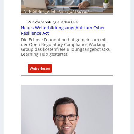
a
k
Bild: ©fizkes_AdobeStock_431649902
t
Zur Vorbereitung auf den CRA
u
Neues Weiterbildungsangebot zum Cyber
e
Resilience Act
l
Die Eclipse Foundation hat gemeinsam mit
l
der Open Regulatory Compliance Working
e
Group das kostenfreie Bildungsangebot ORC
Learning Hub gestartet.
Z
a
h
:
Weiterlesen
l
N
e
e
n
u
z
e
u
s
m
W
K
e
I
i
-
t
E
e