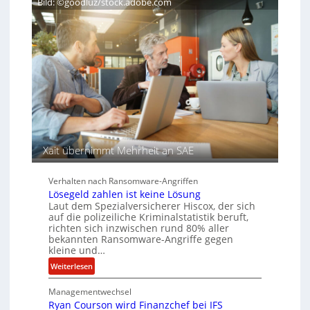
Bild: ©goodluz/stock.adobe.com
i
H
e
T
e
n
e
r
s
c
e
a
h
n
u
A
f
g
d
e
e
n
r
c
S
y
p
a
Xait übernimmt Mehrheit an SAE
u
r
r
b
Verhalten nach Ransomware-Angriffen
e
Lösegeld zahlen ist keine Lösung
i
Laut dem Spezialversicherer Hiscox, der sich
t
auf die polizeiliche Kriminalstatistik beruft,
e
richten sich inzwischen rund 80% aller
n
bekannten Ransomware-Angriffe gegen
z
kleine und…
u
:
Weiterlesen
s
L
a
Managementwechsel
ö
m
Ryan Courson wird Finanzchef bei IFS
s