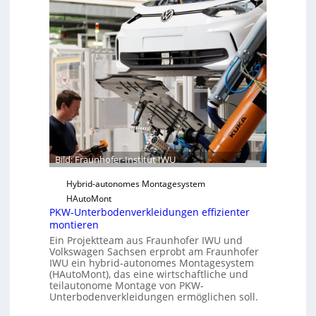
a
r
u
S
n
o
h
f
o
t
f
w
e
a
r
r
-
e
I
u
n
n
Bild: Fraunhofer-Institut IWU
s
d
t
Hybrid-autonomes Montagesystem
K
i
HAutoMont
I
PKW-Unterbodenverkleidungen effizienter
t
montieren
u
Ein Projektteam aus Fraunhofer IWU und
t
Volkswagen Sachsen erprobt am Fraunhofer
e
IWU ein hybrid-autonomes Montagesystem
e
(HAutoMont), das eine wirtschaftliche und
teilautonome Montage von PKW-
n
Unterbodenverkleidungen ermöglichen soll.
t