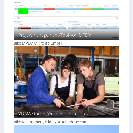
5
.
0
Projektmanagement-Tool von MPDV
Bild: MPDV Mikrolab GmbH
VDMA startet ‚Wochen der Technik‘
Bild: ©ehrenberg-bilder/ stock.adobe.com