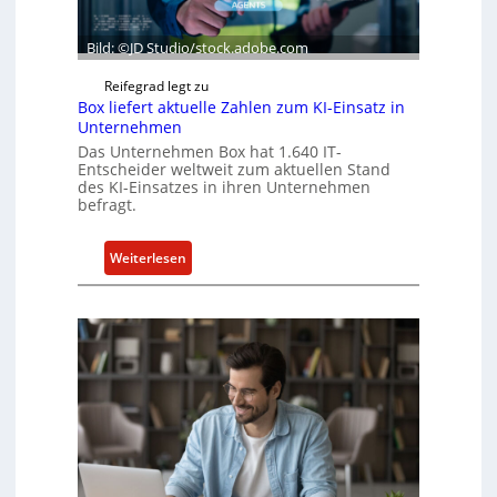
Bild: ©JD Studio/stock.adobe.com
Reifegrad legt zu
Box liefert aktuelle Zahlen zum KI-Einsatz in
Unternehmen
Das Unternehmen Box hat 1.640 IT-
Entscheider weltweit zum aktuellen Stand
des KI-Einsatzes in ihren Unternehmen
befragt.
:
Weiterlesen
B
o
x
l
i
e
f
e
r
t