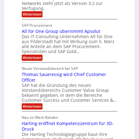
n
-
Networks steht jetzt als Version 3.2 zur
A
c
g
Verfügung.
S
p
h
p
:
Weiterlesen
p
e
O
e
T
e
f
SAP Procurement
z
-
r
b
All for One Group übernimmt Apsolut
S
i
n
e
e
Das IT-Consulting-Unternehmen All for One
a
c
e
aus Filderstadt hat mit Wirkung zum 5. März
i
l
u
alle Anteile an dem SAP Procurement-
n
I
r
i
Spezialisten und SAP Gold…
n
F
i
s
:
t
Weiterlesen
t
S
t
A
y
C
l
s
J
Neuer Vorstandsbereich bei SAP
T
l
y
u
Thomas Saueressig wird Chief Customer
f
s
O
l
o
t
Officer
&
r
e
i
SAP hat die Gründung des neuen
O
V
m
Vorstandsbereichs Customer Value Group
a
n
S
P
bekannt gegeben, in dem die Bereiche
H
e
t
S
Customer Success und Customer Services &…
G
e
u
r
l
a
:
Weiterlesen
b
o
l
T
l
u
a
e
h
Neu im Werk Rahden
e
p
r
o
r
ü
i
Harting eröffnet Kompetenzzentrum für 3D-
s
m
h
b
n
a
Druck
E
e
V
ä
s
Die Harting Technologiegruppe baut ihre
n
r
e
S
l