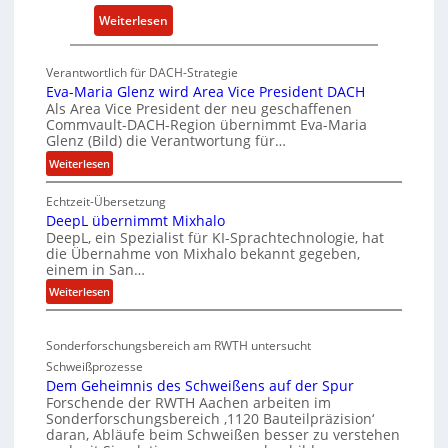
w
:
Weiterlesen
i
P
c
K
k
Verantwortlich für DACH-Strategie
W
e
Eva-Maria Glenz wird Area Vice President DACH
-
l
Als Area Vice President der neu geschaffenen
Commvault-DACH-Region übernimmt Eva-Maria
U
n
Glenz (Bild) die Verantwortung für…
n
R
:
Weiterlesen
t
I
E
e
S
Echtzeit-Übersetzung
v
r
C
DeepL übernimmt Mixhalo
a
b
-
DeepL, ein Spezialist für KI-Sprachtechnologie, hat
-
o
die Übernahme von Mixhalo bekannt gegeben,
V
M
einem in San…
d
-
a
:
Weiterlesen
e
S
r
D
n
i
i
e
a
v
c
Sonderforschungsbereich am RWTH untersucht
e
G
e
h
Schweißprozesse
p
l
r
e
Dem Geheimnis des Schweißens auf der Spur
L
e
k
r
Forschende der RWTH Aachen arbeiten im
ü
n
Sonderforschungsbereich ‚1120 Bauteilpräzision‘
l
h
b
z
daran, Abläufe beim Schweißen besser zu verstehen
e
e
e
w