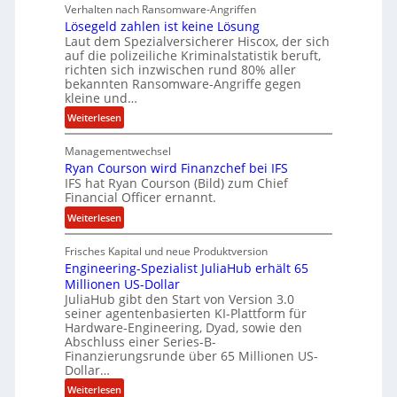
n
r
Verhalten nach Ransomware-Angriffen
c
S
Lösegeld zahlen ist keine Lösung
y
p
Laut dem Spezialversicherer Hiscox, der sich
a
u
auf die polizeiliche Kriminalstatistik beruft,
r
richten sich inzwischen rund 80% aller
r
bekannten Ransomware-Angriffe gegen
b
kleine und…
e
:
Weiterlesen
i
L
t
Managementwechsel
ö
e
Ryan Courson wird Finanzchef bei IFS
s
n
IFS hat Ryan Courson (Bild) zum Chief
e
z
Financial Officer ernannt.
g
u
:
Weiterlesen
e
s
R
l
a
Frisches Kapital und neue Produktversion
y
d
m
Engineering-Spezialist JuliaHub erhält 65
a
z
m
Millionen US-Dollar
n
a
e
JuliaHub gibt den Start von Version 3.0
C
h
n
seiner agentenbasierten KI-Plattform für
o
l
Hardware-Engineering, Dyad, sowie den
u
e
Abschluss einer Series-B-
r
n
Finanzierungsrunde über 65 Millionen US-
Dollar…
s
i
o
s
:
Weiterlesen