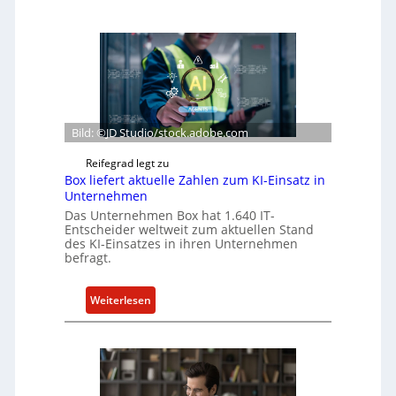
Bild: ©JD Studio/stock.adobe.com
Reifegrad legt zu
Box liefert aktuelle Zahlen zum KI-Einsatz in
Unternehmen
Das Unternehmen Box hat 1.640 IT-
Entscheider weltweit zum aktuellen Stand
des KI-Einsatzes in ihren Unternehmen
befragt.
:
Weiterlesen
B
o
x
l
i