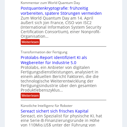
u
U
Kommentar zum World Quantum Day
e
n
f
M
f
S
Postquantenkryptografie: frühzeitig
e
t
E
C
t
r
-
vorbereiten, spätere Störungen vermeiden
u
A
K
a
Zum World Quantum Day am 14. April
D
s
o
g
u
äußert sich Jon France, CISO von ISC2
t
o
m
s
n
(International Information System Security
o
p
d
l
m
Certification Consortium), einer Nonprofit-
e
d
ä
l
e
t
Organisation…
m
L
r
e
a
p
:
Weiterlesen
a
O
n
f
r
P
ff
z
e
t
o
i
z
Transformation der Fertigung
r
e
s
c
e
f
Protolabs-Report identifiziert KI als
t
e
i
n
ü
q
Wegbereiter für Industrie 5.0
r
t
r
n
u
Protolabs, ein Anbieter von digitalen
r
d
a
a
Fertigungsdienstleistungen, analysiert in
u
e
n
m
m
n
einem aktuellen Bericht Faktoren, die die
t
f
M
e
technologische Weiterentwicklung der
e
ü
a
Fertigungsindustrie über den gesamten
n
r
r
s
k
Produktlebenszyklus…
i
3
c
r
D
:
Weiterlesen
h
k
y
-
P
i
p
a
D
r
n
t
Künstliche Intelligenz für Roboter
r
o
e
o
Sereact sichert sich frisches Kapital
u
t
n
g
c
o
Sereact, ein Spezialist für physische KI, hat
-
r
k
l
u
eine Serie-B-Finanzierungsrunde in Höhe
a
a
n
von 110Mio.US$ unter der Führung von
f
b