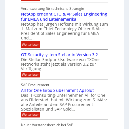
n
t
E
w
k
Verantwortung für technische Strategie
n
i
e
NetApp ernennt CTO & VP Sales Engineering
g
r
i
für EMEA und Lateinamerika
i
d
NetApp hat Jürgen Hofkens mit Wirkung zum
n
n
1. Mai zum Chief Technology Officer & Vice
F
e
e
President of Sales Engineering für EMEA
i
L
e
und…
n
ö
r
:
Weiterlesen
a
s
i
N
n
u
n
OT-Securitysystem Stellar in Version 3.2
e
z
n
g
Die Stellar-Endpunktsoftware von TXOne
t
c
g
-
Networks steht jetzt als Version 3.2 zur
A
h
Verfügung.
S
p
e
p
:
Weiterlesen
p
f
O
e
T
e
b
SAP Procurement
z
-
r
e
All for One Group übernimmt Apsolut
S
i
n
e
Das IT-Consulting-Unternehmen All for One
i
a
c
e
aus Filderstadt hat mit Wirkung zum 5. März
I
l
u
alle Anteile an dem SAP Procurement-
n
F
r
i
Spezialisten und SAP Gold…
n
i
S
s
:
t
Weiterlesen
t
t
A
y
C
l
s
J
Neuer Vorstandsbereich bei SAP
T
l
y
u