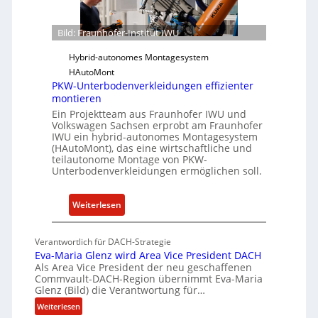
S
e
o
r
f
Bild: Fraunhofer-Institut IWU
-
t
Hybrid-autonomes Montagesystem
I
w
HAutoMont
n
a
PKW-Unterbodenverkleidungen effizienter
s
r
montieren
t
e
Ein Projektteam aus Fraunhofer IWU und
i
u
Volkswagen Sachsen erprobt am Fraunhofer
t
n
IWU ein hybrid-autonomes Montagesystem
u
(HAutoMont), das eine wirtschaftliche und
d
teilautonome Montage von PKW-
t
K
Unterbodenverkleidungen ermöglichen soll.
e
I
e
:
Weiterlesen
n
P
t
K
w
Verantwortlich für DACH-Strategie
W
i
Eva-Maria Glenz wird Area Vice President DACH
-
c
Als Area Vice President der neu geschaffenen
Commvault-DACH-Region übernimmt Eva-Maria
U
k
Glenz (Bild) die Verantwortung für…
n
e
:
Weiterlesen
t
l