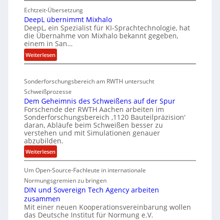
E
e
n
Echtzeit-Übersetzung
v
r
R
DeepL übernimmt Mixhalo
a
b
I
DeepL, ein Spezialist für KI-Sprachtechnologie, hat
-
o
die Übernahme von Mixhalo bekannt gegeben,
S
M
einem in San…
d
C
a
:
Weiterlesen
e
-
r
D
n
i
V
e
a
v
-
Sonderforschungsbereich am RWTH untersucht
e
G
e
S
Schweißprozesse
p
l
r
i
Dem Geheimnis des Schweißens auf der Spur
L
e
k
c
Forschende der RWTH Aachen arbeiten im
ü
n
Sonderforschungsbereich ‚1120 Bauteilpräzision‘
l
h
b
z
daran, Abläufe beim Schweißen besser zu
e
e
e
w
verstehen und mit Simulationen genauer
i
r
r
abzubilden.
i
n
d
h
r
:
Weiterlesen
i
u
d
e
D
m
n
A
Um Open-Source-Fachleute in internationale
i
e
m
r
g
m
Normungsgremien zu bringen
t
t
e
G
e
DIN und Sovereign Tech Agency arbeiten
s
M
a
zusammen
e
n
c
i
V
Mit einer neuen Kooperationsvereinbarung wollen
h
e
h
x
das Deutsche Institut für Normung e.V.
i
e