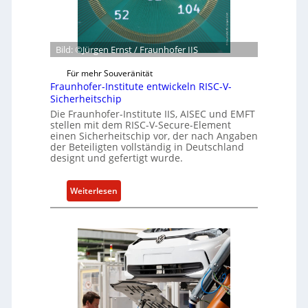
m
e
C
e
t
y
n
G
b
Bild: ©Jürgen Ernst / Fraunhofer IIS
e
e
s
r
Für mehr Souveränität
c
R
Fraunhofer-Institute entwickeln RISC-V-
h
e
Sicherheitschip
ä
s
Die Fraunhofer-Institute IIS, AISEC und EMFT
f
i
stellen mit dem RISC-V-Secure-Element
einen Sicherheitschip vor, der nach Angaben
t
l
der Beteiligten vollständig in Deutschland
s
i
designt und gefertigt wurde.
e
e
i
n
:
Weiterlesen
n
c
F
h
e
r
e
A
a
i
c
u
t
t
n
f
h
ü
o
r
f