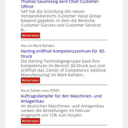
Thomas Saueressig wird Chief Customer
f
s
O
l
o
t
Officer
&
r
e
i
SAP hat die Gründung des neuen
O
V
m
Vorstandsbereichs Customer Value Group
a
n
S
P
bekannt gegeben, in dem die Bereiche
H
e
t
S
Customer Success und Customer Services
G
e
u
&…
r
l
a
b
o
l
:
l
Weiterlesen
u
a
e
T
e
p
r
h
r
Neu im Werk Rahden
ü
i
s
o
h
b
n
Harting eröffnet Kompetenzzentrum für 3D-
m
E
e
V
ä
a
Druck
n
r
e
s
l
Die Harting Technologiegruppe baut ihre
n
r
g
S
t
Kompetenzen im Bereich 3D-Druck aus und
i
s
a
i
m
eröffnet das ‚Center of Competence Additive
i
6
u
n
m
o
Manufacturing‘ im Werk Rahden.
e
5
t
n
e
r
:
Weiterlesen
M
A
3
e
H
e
p
.
i
s
a
s
r
2
Neue Zahlen vom VDMA
s
r
l
o
i
i
Auftragsdämpfer für den Maschinen- und
t
l
l
g
i
n
Anlagenbau
u
i
w
n
Im deutschen Maschinen- und Anlagenbau
t
g
i
g
o
sanken die Bestellungen im Februar
r
f
e
n
insgesamt um 12% zum Vorjahr.
d
r
ü
C
e
ö
:
Weiterlesen
r
h
f
A
n
i
E
f