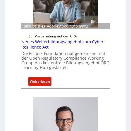
e
f
e
r
Bild: ©fizkes_AdobeStock_431649902
t
a
Zur Vorbereitung auf den CRA
Neues Weiterbildungsangebot zum Cyber
k
Resilience Act
t
Die Eclipse Foundation hat gemeinsam mit
u
der Open Regulatory Compliance Working
e
Group das kostenfreie Bildungsangebot ORC
l
Learning Hub gestartet.
l
e
:
Weiterlesen
Z
N
a
e
h
u
l
e
e
s
n
W
z
e
u
i