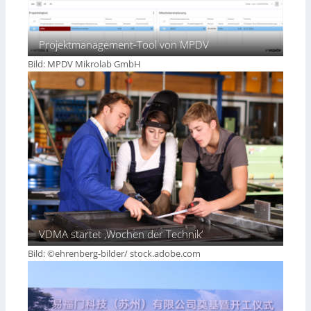
Projektmanagement-Tool von MPDV
Bild: MPDV Mikrolab GmbH
VDMA startet ‚Wochen der Technik‘
Bild: ©ehrenberg-bilder/ stock.adobe.com