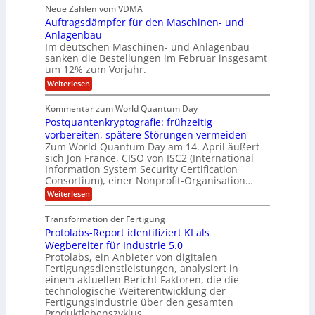
s
a
e
p
Neue Zahlen vom VDMA
.
M
s
r
s
r
2
i
Auftragsdämpfer für den Maschinen- und
i
t
o
g
i
i
Anlagenbau
l
l
w
n
n
Im deutschen Maschinen- und Anlagenbau
u
l
i
g
sanken die Bestellungen im Februar insgesamt
t
g
r
e
i
um 12% zum Vorjahr.
d
f
r
o
C
ö
:
Weiterlesen
ü
n
h
f
A
r
i
f
e
u
Kommentar zum World Quantum Day
e
n
E
f
n
f
Postquantenkryptografie: frühzeitig
e
t
M
C
U
t
r
vorbereiten, spätere Störungen vermeiden
E
u
K
a
S
Zum World Quantum Day am 14. April äußert
s
o
g
A
-
sich Jon France, CISO von ISC2 (International
t
m
s
u
Information System Security Certification
o
D
p
d
m
n
Consortium), einer Nonprofit-Organisation…
e
ä
o
e
t
m
d
:
Weiterlesen
l
r
e
p
P
L
O
l
n
f
o
ff
a
Transformation der Fertigung
z
e
a
s
i
z
r
Protolabs-Report identifiziert KI als
t
t
r
c
e
f
q
Wegbereiter für Industrie 5.0
e
e
n
ü
u
Protolabs, ein Anbieter von digitalen
r
i
t
r
a
Fertigungsdienstleistungen, analysiert in
r
d
n
n
einem aktuellen Bericht Faktoren, die die
u
e
t
a
m
n
technologische Weiterentwicklung der
e
f
m
M
Fertigungsindustrie über den gesamten
n
ü
a
k
e
Produktlebenszyklus…