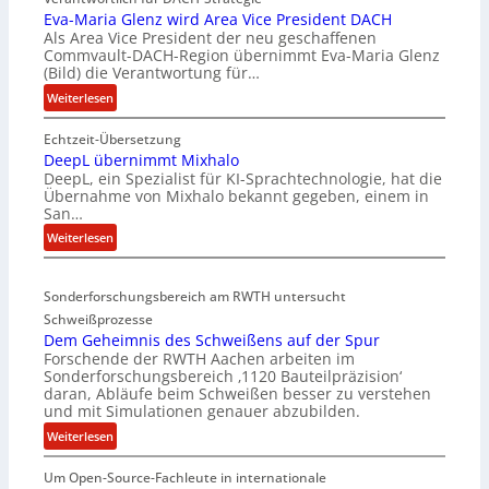
Eva-Maria Glenz wird Area Vice President DACH
Als Area Vice President der neu geschaffenen
Commvault-DACH-Region übernimmt Eva-Maria Glenz
(Bild) die Verantwortung für…
:
Weiterlesen
E
Echtzeit-Übersetzung
v
DeepL übernimmt Mixhalo
a
DeepL, ein Spezialist für KI-Sprachtechnologie, hat die
-
Übernahme von Mixhalo bekannt gegeben, einem in
M
San…
a
:
Weiterlesen
r
D
i
e
a
Sonderforschungsbereich am RWTH untersucht
e
G
Schweißprozesse
p
l
Dem Geheimnis des Schweißens auf der Spur
L
e
Forschende der RWTH Aachen arbeiten im
ü
n
Sonderforschungsbereich ‚1120 Bauteilpräzision‘
b
z
daran, Abläufe beim Schweißen besser zu verstehen
e
w
und mit Simulationen genauer abzubilden.
r
i
:
Weiterlesen
n
r
D
i
d
Um Open-Source-Fachleute in internationale
e
m