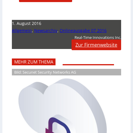
1. August 2016
Allgemein
,
Newsarchiv
,
Onlineausgabe 07 2016
Real-Time Innovations Inc.
Zur Firmenwebsite
MEHR ZUM THEMA
Bild: Secunet Security Networks AG