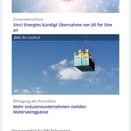
Zusammenschluss
Vinci Energies kündigt Übernahme von All for One
an
Bild: ifo Institut
Befragung des Ifo Instituts
Mehr Industrieunternehmen melden
Materialengpässe
Verantwortlich für DACH-Strategie