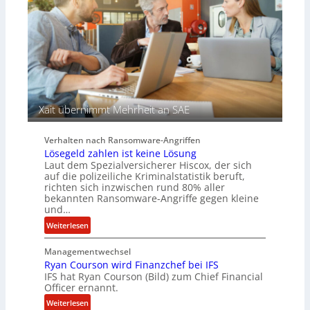
u
A
f
g
d
e
e
n
r
c
S
y
p
a
u
r
Xait übernimmt Mehrheit an SAE
r
b
e
Verhalten nach Ransomware-Angriffen
i
Lösegeld zahlen ist keine Lösung
t
Laut dem Spezialversicherer Hiscox, der sich
e
auf die polizeiliche Kriminalstatistik beruft,
n
richten sich inzwischen rund 80% aller
z
bekannten Ransomware-Angriffe gegen kleine
u
und…
s
:
Weiterlesen
a
L
m
Managementwechsel
ö
m
Ryan Courson wird Finanzchef bei IFS
s
e
IFS hat Ryan Courson (Bild) zum Chief Financial
e
Officer ernannt.
n
g
:
Weiterlesen
e