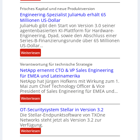
R
l
Frisches Kapital und neue Produktversion
y
d
Engineering-Spezialist JuliaHub erhält 65
a
z
Millionen US-Dollar
n
a
JuliaHub gibt den Start von Version 3.0 seiner
C
h
agentenbasierten KI-Plattform für Hardware-
o
l
Engineering, Dyad, sowie den Abschluss einer
u
e
Series-B-Finanzierungsrunde über 65 Millionen
r
n
US-Dollar…
s
i
:
Weiterlesen
o
s
E
n
t
Verantwortung für technische Strategie
n
w
k
NetApp ernennt CTO & VP Sales Engineering
g
i
e
für EMEA und Lateinamerika
i
r
i
NetApp hat Jürgen Hofkens mit Wirkung zum 1.
n
d
Mai zum Chief Technology Officer & Vice
n
e
President of Sales Engineering für EMEA und…
F
e
e
i
L
:
Weiterlesen
r
n
ö
N
i
OT-Securitysystem Stellar in Version 3.2
a
s
e
n
Die Stellar-Endpunktsoftware von TXOne
n
u
t
g
Networks steht jetzt als Version 3.2 zur
z
n
A
-
Verfügung.
c
g
p
S
:
Weiterlesen
h
p
O
p
e
T
e