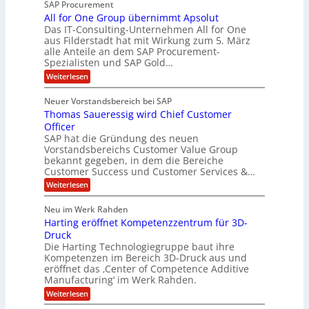
e
SAP Procurement
-
f
r
z
All for One Group übernimmt Apsolut
S
b
n
e
Das IT-Consulting-Unternehmen All for One
i
e
c
e
aus Filderstadt hat mit Wirkung zum 5. März
a
u
alle Anteile an dem SAP Procurement-
i
n
l
r
Spezialisten und SAP Gold…
I
n
i
i
:
t
Weiterlesen
F
t
s
A
y
S
C
t
l
s
Neuer Vorstandsbereich bei SAP
T
l
y
J
Thomas Saueressig wird Chief Customer
f
s
O
u
o
t
Officer
&
r
e
l
SAP hat die Gründung des neuen
O
V
m
i
Vorstandsbereichs Customer Value Group
n
S
P
bekannt gegeben, in dem die Bereiche
a
e
t
S
Customer Success und Customer Services &…
G
e
H
r
l
a
:
Weiterlesen
u
o
l
T
l
b
u
a
h
Neu im Werk Rahden
e
p
r
e
o
ü
i
Harting eröffnet Kompetenzzentrum für 3D-
s
m
r
b
n
a
Druck
E
h
e
V
s
Die Harting Technologiegruppe baut ihre
n
r
e
S
ä
Kompetenzen im Bereich 3D-Druck aus und
n
r
g
a
l
eröffnet das ‚Center of Competence Additive
i
s
u
i
t
m
Manufacturing‘ im Werk Rahden.
i
e
n
m
o
r
6
:
Weiterlesen
t
n
e
e
H
5
A
3