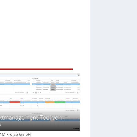
ektmanagement-Tool von
V
V Mikrolab GmbH