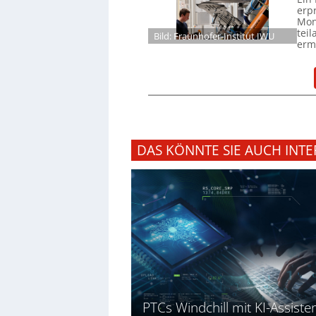
erp
Mon
tei
Bild: Fraunhofer-Institut IWU
ermö
DAS KÖNNTE SIE AUCH INTE
PTCs Windchill mit KI-Assiste