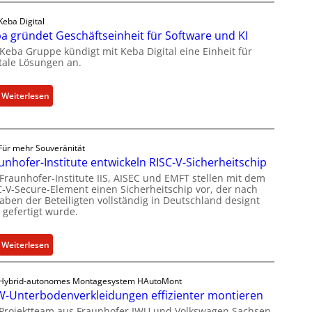
a
e
Keba Digital
k
u
a gründet Geschäftseinheit für Software und KI
t
e
 Keba Gruppe kündigt mit Keba Digital eine Einheit für
u
s
itale Lösungen an.
e
W
l
e
:
Weiterlesen
l
i
K
e
t
e
Z
e
b
a
r
Für mehr Souveränität
a
h
b
unhofer-Institute entwickeln RISC-V-Sicherheitschip
g
l
i
 Fraunhofer-Institute IIS, AISEC und EMFT stellen mit dem
r
e
C-V-Secure-Element einen Sicherheitschip vor, der nach
l
ü
aben der Beteiligten vollständig in Deutschland designt
n
d
 gefertigt wurde.
n
z
u
d
u
n
e
m
:
Weiterlesen
g
t
K
F
s
G
I
r
a
Hybrid-autonomes Montagesystem HAutoMont
e
-
a
n
-Unterbodenverkleidungen effizienter montieren
s
E
u
g
 Projektteam aus Fraunhofer IWU und Volkswagen Sachsen