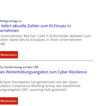
Reifegrad legt zu
 liefert aktuelle Zahlen zum KI-Einsatz in
ternehmen
 Unternehmen Box hat 1.640 IT-Entscheider weltweit zum
uellen Stand des KI-Einsatzes in ihren Unternehmen
agt.
:
Weiterlesen
B
o
Zur Vorbereitung auf den CRA
x
es Weiterbildungsangebot zum Cyber Resilience
l
i
 Eclipse Foundation hat gemeinsam mit der Open
e
ulatory Compliance Working Group das kostenfreie
dungsangebot ORC Learning Hub gestartet.
f
e
r
:
Weiterlesen
t
N