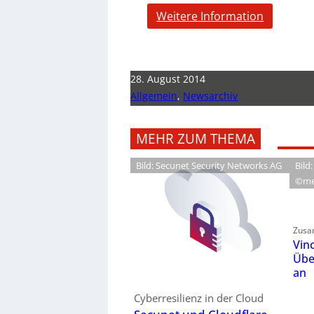
Weitere Information
28. August 2014
Allgemein
,
Newsarchiv
MEHR ZUM THEMA
Bild: Secunet Security Networks AG
Bild:
©me
Zusa
Vin
Übe
an
Cyberresilienz in der Cloud