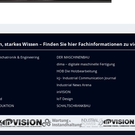
m
s
o
c
n
h
t
i
i
p
e
r
, starkes Wissen – Finden Sie hier Fachinformationen zu 
e
n
echatronik & Engineering
DER MASCHINENBAU
dima – digitale maschinelle Fertigung
HOB Die Holzbearbeitung
icj– Industrial Communication Journal
Industrial News Arena
R
inVISION
ld
IoT Design
DUKTION
SCHALTSCHRANKBAU