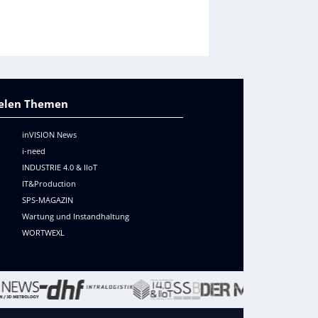
vielen Themen
inVISION News
i-need
INDUSTRIE 4.0 & IIoT
IT&Production
SPS-MAGAZIN
Wartung und Instandhaltung
WORTWEXL