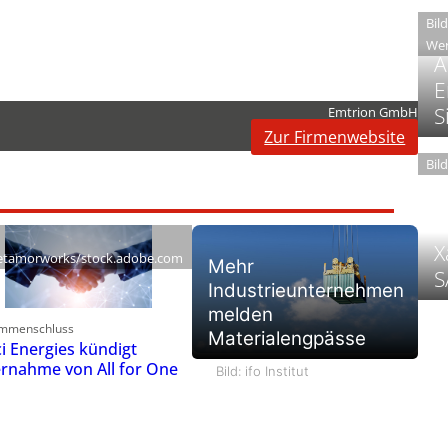
Bil
Wer
A
E
S
Emtrion GmbH
Zur Firmenwebsite
Bil
X
tamorworks/stock.adobe.com
Mehr
S
Industrieunternehmen
melden
mmenschluss
Materialengpässe
ci Energies kündigt
rnahme von All for One
Bild: ifo Institut