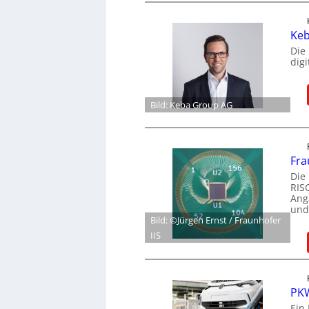
Keb
Die
dig
Bild: Keba Group AG
Fra
Die
RIS
Ang
und
Bild: ©Jürgen Ernst / Fraunhofer
IIS
PKW
Ein