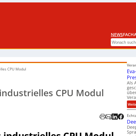
NEWS
FACHA
Search
Vera
elles CPU Modul
Eva
Pre
Als 
ges
industrielles CPU Modul
über
Ver
Weit
Echt
Dee
Deep
Spra
 industrielles CPU Modul