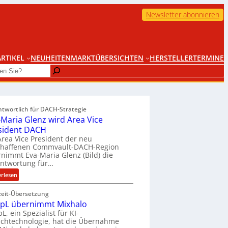
Newsletter abonnieren
RTIKEL
NEUHEITEN
MARKTÜBERSICHTEN
HERSTELLER
TERMINE
ntwortlich für DACH-Strategie
-Maria Glenz wird Area Vice
sident DACH
Area Vice President der neu
chaffenen Commvault-DACH-Region
nimmt Eva-Maria Glenz (Bild) die
antwortung für…
:
erlesen
E
zeit-Übersetzung
v
pL übernimmt Mixhalo
a
L, ein Spezialist für KI-
-
chtechnologie, hat die Übernahme
M