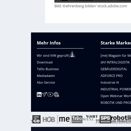
Bild: ©ehrenberg-bilder/ stock.adobe.com
Mehr Infos
Starke Marken
Wir sind IVW geprüft!
[me] Magazin für M
Download
dhf INTRALOGISTIK
TeDo Business
GEBÄUDEDIGITAL
Mediadaten
ADFORCE PRO
Abo-Service
Industrial AI
INDUSTRIAL POWE
Open Webinar Wor
ROBOTIK UND PRO