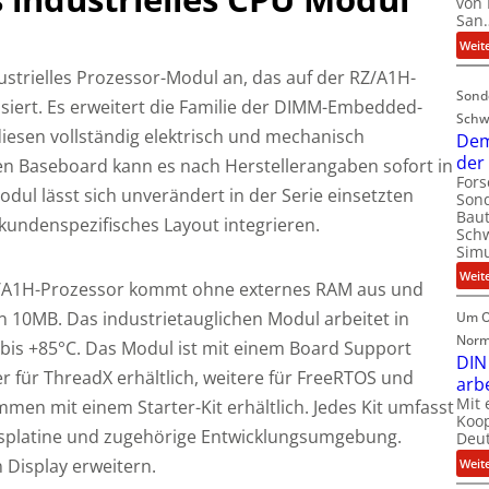
von 
San
Weit
strielles Prozessor-Modul an, das auf der RZ/A1H-
Sond
asiert. Es erweitert die Familie der DIMM-Embedded-
Schw
diesen vollständig elektrisch und mechanisch
Dem
der
 Baseboard kann es nach Herstellerangaben sofort in
For
l lässt sich unverändert in der Serie einsetzten
Sond
Baut
kundenspezifisches Layout integrieren.
Schw
Simu
Weit
A1H-Prozessor kommt ohne externes RAM aus und
n 10MB. Das industrietauglichen Modul arbeitet in
Um O
Norm
bis +85°C. Das Modul ist mit einem Board Support
DIN
er für ThreadX erhältlich, weitere für FreeRTOS und
arb
Mit 
men mit einem Starter-Kit erhältlich. Jedes Kit umfasst
Koop
isplatine und zugehörige Entwicklungsumgebung.
Deut
n Display erweitern.
Weit