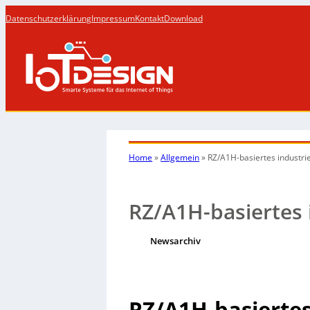
Datenschutzerklärung
Impressum
Kontakt
Download
Home
»
Allgemein
»
RZ/A1H-basiertes industri
RZ/A1H-basiertes 
Newsarchiv
RZ/A1H-basiertes