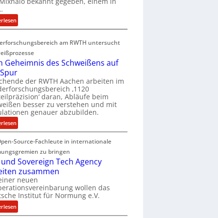
Mixhalo bekannt gegeben, einem in
a
…
r
:
erlesen
i
D
a
e
G
erforschungsbereich am RWTH untersucht
e
l
eißprozesse
p
e
 Geheimnis des Schweißens auf
L
n
 Spur
ü
z
schende der RWTH Aachen arbeiten im
b
w
erforschungsbereich ‚1120
e
eilpräzision‘ daran, Abläufe beim
i
r
eißen besser zu verstehen und mit
r
lationen genauer abzubilden.
n
d
i
:
erlesen
A
m
D
r
m
pen-Source-Fachleute in internationale
e
e
t
m
ungsgremien zu bringen
a
M
G
 und Sovereign Tech Agency
V
i
e
eiten zusammen
i
x
h
einer neuen
c
h
erationsvereinbarung wollen das
e
e
sche Institut für Normung e.V.
a
i
P
l
m
:
erlesen
r
o
n
D
e