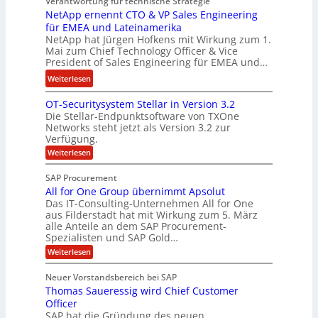
Verantwortung für technische Strategie
n
w
k
NetApp ernennt CTO & VP Sales Engineering
g
i
e
für EMEA und Lateinamerika
i
r
i
NetApp hat Jürgen Hofkens mit Wirkung zum 1.
n
d
Mai zum Chief Technology Officer & Vice
n
e
President of Sales Engineering für EMEA und…
F
e
e
i
L
:
Weiterlesen
r
n
ö
N
i
OT-Securitysystem Stellar in Version 3.2
a
s
e
n
Die Stellar-Endpunktsoftware von TXOne
n
u
t
g
Networks steht jetzt als Version 3.2 zur
z
n
A
-
Verfügung.
c
g
p
S
:
Weiterlesen
h
p
O
p
e
T
e
e
SAP Procurement
-
f
r
z
All for One Group übernimmt Apsolut
S
b
n
e
Das IT-Consulting-Unternehmen All for One
i
e
c
e
aus Filderstadt hat mit Wirkung zum 5. März
a
u
alle Anteile an dem SAP Procurement-
i
n
l
r
Spezialisten und SAP Gold…
I
n
i
i
:
t
Weiterlesen
F
t
s
A
y
S
C
t
l
s
Neuer Vorstandsbereich bei SAP
T
l
y
J
Thomas Saueressig wird Chief Customer
f
s
O
u
o
t
Officer
&
r
e
l
SAP hat die Gründung des neuen