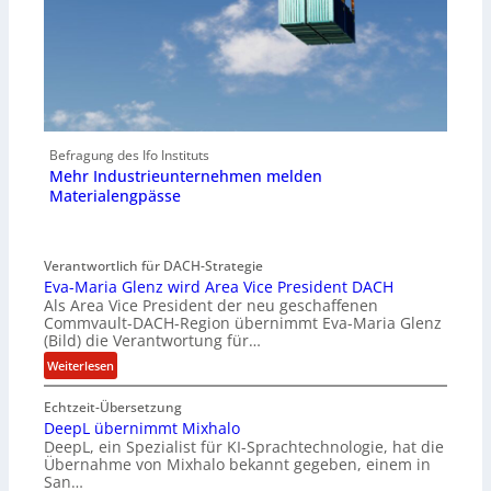
Befragung des Ifo Instituts
Mehr Industrieunternehmen melden
Materialengpässe
Verantwortlich für DACH-Strategie
Eva-Maria Glenz wird Area Vice President DACH
Als Area Vice President der neu geschaffenen
Commvault-DACH-Region übernimmt Eva-Maria Glenz
(Bild) die Verantwortung für…
:
Weiterlesen
E
Echtzeit-Übersetzung
v
DeepL übernimmt Mixhalo
a
DeepL, ein Spezialist für KI-Sprachtechnologie, hat die
-
Übernahme von Mixhalo bekannt gegeben, einem in
M
San…
a