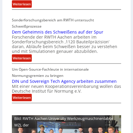
:
Weiterlesen
r
D
i
e
a
Sonderforschungsbereich am RWTH untersucht
e
G
Schweißprozesse
p
l
Dem Geheimnis des Schweißens auf der Spur
L
e
Forschende der RWTH Aachen arbeiten im
ü
n
Sonderforschungsbereich ‚1120 Bauteilpräzision‘
b
z
daran, Abläufe beim Schweißen besser zu verstehen
e
w
und mit Simulationen genauer abzubilden.
r
i
:
Weiterlesen
n
r
D
i
d
Um Open-Source-Fachleute in internationale
e
m
A
m
Normungsgremien zu bringen
m
r
G
DIN und Sovereign Tech Agency arbeiten zusammen
t
e
Mit einer neuen Kooperationsvereinbarung wollen das
e
M
a
Deutsche Institut für Normung e.V.
h
i
V
e
:
Weiterlesen
x
i
i
D
h
c
m
I
a
e
n
N
l
Bild: RWTH Aachen University Werkzeugmaschinenlabor
P
i
u
o
r
WZL der
s
n
e
d
d