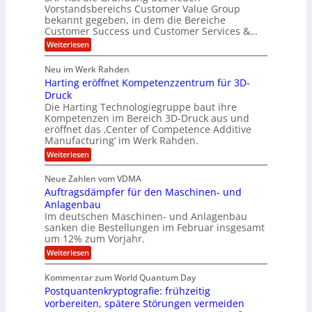
O
V
m
i
Vorstandsbereichs Customer Value Group
n
S
P
bekannt gegeben, in dem die Bereiche
a
e
t
S
Customer Success und Customer Services &…
G
e
H
r
l
a
:
Weiterlesen
u
o
l
T
l
b
u
a
h
Neu im Werk Rahden
e
p
r
e
o
ü
i
Harting eröffnet Kompetenzzentrum für 3D-
s
m
r
b
n
a
Druck
E
h
e
V
s
Die Harting Technologiegruppe baut ihre
n
r
e
S
ä
Kompetenzen im Bereich 3D-Druck aus und
n
r
g
a
l
eröffnet das ‚Center of Competence Additive
i
s
u
i
t
m
Manufacturing‘ im Werk Rahden.
i
e
n
m
o
r
6
:
Weiterlesen
t
n
e
e
H
5
A
3
s
a
e
p
Neue Zahlen vom VDMA
.
M
s
r
s
r
2
i
Auftragsdämpfer für den Maschinen- und
i
t
o
g
i
i
Anlagenbau
l
l
w
n
n
Im deutschen Maschinen- und Anlagenbau
u
l
i
g
sanken die Bestellungen im Februar insgesamt
t
g
r
e
i
um 12% zum Vorjahr.
d
f
r
o
C
ö
:
Weiterlesen
ü
n
h
f
A
r
i
f
e
u
Kommentar zum World Quantum Day
e
n
E
f
n
f
Postquantenkryptografie: frühzeitig
e
t
M
C
U
t
r
vorbereiten, spätere Störungen vermeiden
E
u
K
a
S