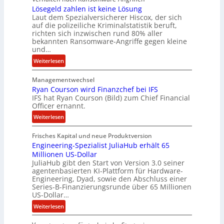
i
Lösegeld zahlen ist keine Lösung
t
Laut dem Spezialversicherer Hiscox, der sich
e
auf die polizeiliche Kriminalstatistik beruft,
n
richten sich inzwischen rund 80% aller
z
bekannten Ransomware-Angriffe gegen kleine
u
und…
s
:
Weiterlesen
a
L
m
Managementwechsel
ö
m
Ryan Courson wird Finanzchef bei IFS
s
e
IFS hat Ryan Courson (Bild) zum Chief Financial
e
Officer ernannt.
n
g
:
Weiterlesen
e
R
l
Frisches Kapital und neue Produktversion
y
d
Engineering-Spezialist JuliaHub erhält 65
a
z
Millionen US-Dollar
n
a
JuliaHub gibt den Start von Version 3.0 seiner
C
h
agentenbasierten KI-Plattform für Hardware-
o
l
Engineering, Dyad, sowie den Abschluss einer
u
e
Series-B-Finanzierungsrunde über 65 Millionen
r
n
US-Dollar…
s
i
:
Weiterlesen
o
s
E
n
t