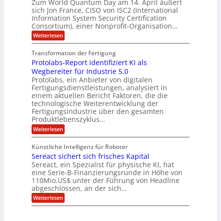
Zum World Quantum Day am 14. April äußert
s
o
g
A
-
sich Jon France, CISO von ISC2 (International
t
m
s
u
Information System Security Certification
o
D
p
d
m
n
Consortium), einer Nonprofit-Organisation…
e
ä
o
e
t
m
d
:
Weiterlesen
l
r
e
p
P
L
O
l
n
f
o
ff
a
Transformation der Fertigung
z
e
a
s
i
z
r
Protolabs-Report identifiziert KI als
t
t
r
c
e
f
q
Wegbereiter für Industrie 5.0
e
e
n
ü
u
Protolabs, ein Anbieter von digitalen
r
i
t
r
a
Fertigungsdienstleistungen, analysiert in
r
d
n
n
einem aktuellen Bericht Faktoren, die die
u
e
t
a
m
n
technologische Weiterentwicklung der
e
f
m
M
Fertigungsindustrie über den gesamten
n
ü
a
k
e
Produktlebenszyklus…
r
s
r
r
:
Weiterlesen
3
c
y
P
D
h
i
p
r
-
i
t
Künstliche Intelligenz für Roboter
k
o
D
n
o
Sereact sichert sich frisches Kapital
a
t
r
e
g
o
Sereact, ein Spezialist für physische KI, hat
u
n
r
l
c
eine Serie-B-Finanzierungsrunde in Höhe von
-
a
a
k
u
110Mio.US$ unter der Führung von Headline
f
b
n
i
abgeschlossen, an der sich…
s
d
e
:
-
Weiterlesen
A
:
S
R
n
f
e
e
l
r
r
p
a