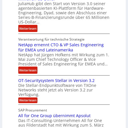
JuliaHub gibt den Start von Version 3.0 seiner
C
h
agentenbasierten KI-Plattform für Hardware-
o
l
Engineering, Dyad, sowie den Abschluss einer
u
e
Series-B-Finanzierungsrunde über 65 Millionen
r
n
US-Dollar…
s
i
:
Weiterlesen
o
s
E
n
t
Verantwortung für technische Strategie
n
w
k
NetApp ernennt CTO & VP Sales Engineering
g
i
e
für EMEA und Lateinamerika
i
r
i
NetApp hat Jürgen Hofkens mit Wirkung zum 1.
n
d
Mai zum Chief Technology Officer & Vice
n
e
President of Sales Engineering für EMEA und…
F
e
e
i
L
:
Weiterlesen
r
n
ö
N
i
OT-Securitysystem Stellar in Version 3.2
a
s
e
n
Die Stellar-Endpunktsoftware von TXOne
n
u
t
g
Networks steht jetzt als Version 3.2 zur
z
n
A
-
Verfügung.
c
g
p
S
:
Weiterlesen
h
p
O
p
e
T
e
e
SAP Procurement
-
f
r
z
All for One Group übernimmt Apsolut
S
b
n
e
Das IT-Consulting-Unternehmen All for One
i
e
c
e
aus Filderstadt hat mit Wirkung zum 5. März
a
u