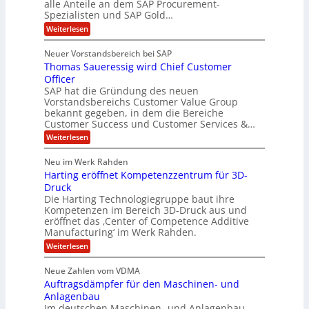
alle Anteile an dem SAP Procurement-
i
n
l
r
Spezialisten und SAP Gold…
I
n
i
i
:
t
Weiterlesen
F
t
s
A
y
S
C
t
l
s
Neuer Vorstandsbereich bei SAP
T
l
y
J
Thomas Saueressig wird Chief Customer
f
s
O
u
o
t
Officer
&
r
e
l
SAP hat die Gründung des neuen
O
V
m
i
Vorstandsbereichs Customer Value Group
n
S
P
bekannt gegeben, in dem die Bereiche
a
e
t
S
Customer Success und Customer Services &…
G
e
H
r
l
a
:
Weiterlesen
u
o
l
T
l
b
u
a
h
Neu im Werk Rahden
e
p
r
e
o
ü
i
Harting eröffnet Kompetenzzentrum für 3D-
s
m
r
b
n
a
Druck
E
h
e
V
s
Die Harting Technologiegruppe baut ihre
n
r
e
S
ä
Kompetenzen im Bereich 3D-Druck aus und
n
r
g
a
l
eröffnet das ‚Center of Competence Additive
i
s
u
i
t
m
Manufacturing‘ im Werk Rahden.
i
e
n
m
o
r
6
:
Weiterlesen
t
n
e
e
H
5
A
3
s
a
e
p
Neue Zahlen vom VDMA
.
M
s
r
s
r
2
i
Auftragsdämpfer für den Maschinen- und
i
t
o
g
i
i
Anlagenbau
l
l
w
n
n
Im deutschen Maschinen- und Anlagenbau
u