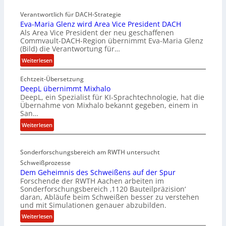
Verantwortlich für DACH-Strategie
Eva-Maria Glenz wird Area Vice President DACH
Als Area Vice President der neu geschaffenen
Commvault-DACH-Region übernimmt Eva-Maria Glenz
(Bild) die Verantwortung für…
:
Weiterlesen
E
Echtzeit-Übersetzung
v
DeepL übernimmt Mixhalo
a
DeepL, ein Spezialist für KI-Sprachtechnologie, hat die
-
Übernahme von Mixhalo bekannt gegeben, einem in
M
San…
a
:
Weiterlesen
r
D
i
e
a
Sonderforschungsbereich am RWTH untersucht
e
G
Schweißprozesse
p
l
Dem Geheimnis des Schweißens auf der Spur
L
e
Forschende der RWTH Aachen arbeiten im
ü
n
Sonderforschungsbereich ‚1120 Bauteilpräzision‘
b
z
daran, Abläufe beim Schweißen besser zu verstehen
e
w
und mit Simulationen genauer abzubilden.
r
i
:
Weiterlesen
n
r
D