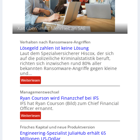
s
c
a
h
u
A
f
g
d
e
Xait übernimmt Mehrheit an SAE
e
n
r
c
Verhalten nach Ransomware-Angriffen
S
y
Lösegeld zahlen ist keine Lösung
p
a
Laut dem Spezialversicherer Hiscox, der sich
u
r
auf die polizeiliche Kriminalstatistik beruft,
r
b
richten sich inzwischen rund 80% aller
bekannten Ransomware-Angriffe gegen kleine
e
und…
i
t
:
Weiterlesen
e
L
n
Managementwechsel
ö
z
Ryan Courson wird Finanzchef bei IFS
s
IFS hat Ryan Courson (Bild) zum Chief Financial
u
e
Officer ernannt.
s
g
:
a
Weiterlesen
e
R
m
l
Frisches Kapital und neue Produktversion
y
m
d
Engineering-Spezialist JuliaHub erhält 65
a
e
z
Millionen US-Dollar
n
n
a