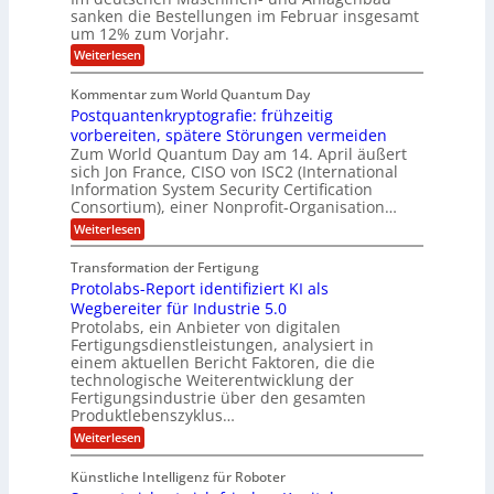
l
i
g
sanken die Bestellungen im Februar insgesamt
t
g
r
e
i
um 12% zum Vorjahr.
d
f
r
o
C
ö
:
Weiterlesen
ü
n
h
f
A
r
i
f
e
u
Kommentar zum World Quantum Day
e
n
E
f
n
f
Postquantenkryptografie: frühzeitig
e
t
M
C
U
t
r
vorbereiten, spätere Störungen vermeiden
E
u
K
a
S
Zum World Quantum Day am 14. April äußert
s
o
g
A
-
sich Jon France, CISO von ISC2 (International
t
m
s
u
Information System Security Certification
o
D
p
d
m
n
Consortium), einer Nonprofit-Organisation…
e
ä
o
e
t
m
d
:
Weiterlesen
l
r
e
p
P
L
O
l
n
f
o
ff
a
Transformation der Fertigung
z
e
a
s
i
z
r
Protolabs-Report identifiziert KI als
t
t
r
c
e
f
q
Wegbereiter für Industrie 5.0
e
e
n
ü
u
Protolabs, ein Anbieter von digitalen
r
i
t
r
a
Fertigungsdienstleistungen, analysiert in
r
d
n
n
einem aktuellen Bericht Faktoren, die die
u
e
t
a
m
n
technologische Weiterentwicklung der
e
f
m
M
Fertigungsindustrie über den gesamten
n
ü
a
k
e
Produktlebenszyklus…
r
s
r
r
:
Weiterlesen
3
c
y
P
D
h
i
p
r
-
i
t
Künstliche Intelligenz für Roboter
k
o
D
n
o