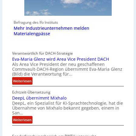
Befragung des Ifo Instituts
Mehr Industrieunternehmen melden
Materialengpässe
Verantwortlich für DACH-Strategie
Eva-Maria Glenz wird Area Vice President DACH
Als Area Vice President der neu geschaffenen
Commvault-DACH-Region übernimmt Eva-Maria Glenz
(Bild) die Verantwortung für…
:
Weiterlesen
E
Echtzeit-Übersetzung
v
DeepL übernimmt Mixhalo
a
DeepL, ein Spezialist für KI-Sprachtechnologie, hat die
-
Übernahme von Mixhalo bekannt gegeben, einem in
M
San…
a
:
Weiterlesen
r
D
i
e
a