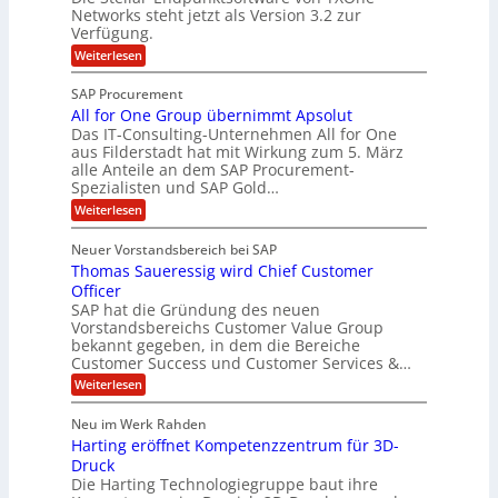
u
t
g
Networks steht jetzt als Version 3.2 zur
z
n
A
-
Verfügung.
c
g
p
S
:
Weiterlesen
h
p
O
p
e
T
e
e
SAP Procurement
-
f
r
z
All for One Group übernimmt Apsolut
S
b
n
e
Das IT-Consulting-Unternehmen All for One
i
e
c
e
aus Filderstadt hat mit Wirkung zum 5. März
a
u
alle Anteile an dem SAP Procurement-
i
n
l
r
Spezialisten und SAP Gold…
I
n
i
i
:
t
Weiterlesen
F
t
s
A
y
S
C
t
l
s
Neuer Vorstandsbereich bei SAP
T
l
y
J
Thomas Saueressig wird Chief Customer
f
s
O
u
o
t
Officer
&
r
e
l
SAP hat die Gründung des neuen
O
V
m
i
Vorstandsbereichs Customer Value Group
n
S
P
bekannt gegeben, in dem die Bereiche
a
e
t
S
Customer Success und Customer Services &…
G
e
H
r
l
a
:
Weiterlesen
u
o
l
T
l
b
u
a
h
Neu im Werk Rahden
e
p
r
e
o
ü
i
Harting eröffnet Kompetenzzentrum für 3D-
s
m
r
b
n
a
Druck
E
h
e
V
s
Die Harting Technologiegruppe baut ihre
n
r
e
S
ä