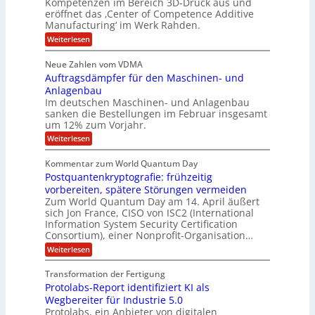
Kompetenzen im Bereich 3D-Druck aus und
n
r
g
a
l
eröffnet das ‚Center of Competence Additive
i
s
u
i
t
m
Manufacturing‘ im Werk Rahden.
i
e
n
m
o
r
6
:
Weiterlesen
t
n
e
e
H
5
A
3
s
a
e
p
Neue Zahlen vom VDMA
.
M
s
r
s
r
2
i
Auftragsdämpfer für den Maschinen- und
i
t
o
g
i
i
Anlagenbau
l
l
w
n
n
Im deutschen Maschinen- und Anlagenbau
u
l
i
g
sanken die Bestellungen im Februar insgesamt
t
g
r
e
i
um 12% zum Vorjahr.
d
f
r
o
C
ö
:
Weiterlesen
ü
n
h
f
A
r
i
f
e
u
Kommentar zum World Quantum Day
e
n
E
f
n
f
Postquantenkryptografie: frühzeitig
e
t
M
C
U
t
r
vorbereiten, spätere Störungen vermeiden
E
u
K
a
S
Zum World Quantum Day am 14. April äußert
s
o
g
A
-
sich Jon France, CISO von ISC2 (International
t
m
s
u
Information System Security Certification
o
D
p
d
m
n
Consortium), einer Nonprofit-Organisation…
e
ä
o
e
t
m
d
:
Weiterlesen
l
r
e
p
P
L
O
l
n
f
o
ff
a
Transformation der Fertigung
z
e
a
s
i
z
r
Protolabs-Report identifiziert KI als
t
t
r
c
e
f
q
Wegbereiter für Industrie 5.0
e
e
n
ü
u
Protolabs, ein Anbieter von digitalen
r
i
t
r