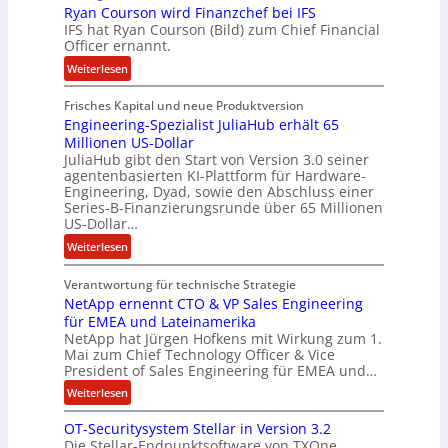
z
Ryan Courson wird Finanzchef bei IFS
s
IFS hat Ryan Courson (Bild) zum Chief Financial
u
e
Officer ernannt.
s
g
:
a
Weiterlesen
e
R
m
l
Frisches Kapital und neue Produktversion
y
m
d
Engineering-Spezialist JuliaHub erhält 65
a
e
z
Millionen US-Dollar
n
n
a
JuliaHub gibt den Start von Version 3.0 seiner
C
h
agentenbasierten KI-Plattform für Hardware-
o
l
Engineering, Dyad, sowie den Abschluss einer
u
e
Series-B-Finanzierungsrunde über 65 Millionen
r
n
US-Dollar…
s
i
:
Weiterlesen
o
s
E
n
t
Verantwortung für technische Strategie
n
w
k
NetApp ernennt CTO & VP Sales Engineering
g
i
e
für EMEA und Lateinamerika
i
r
i
NetApp hat Jürgen Hofkens mit Wirkung zum 1.
n
d
Mai zum Chief Technology Officer & Vice
n
e
President of Sales Engineering für EMEA und…
F
e
e
i
L
:
Weiterlesen
r
n
ö
N
i
OT-Securitysystem Stellar in Version 3.2
a
s
e
n
Die Stellar-Endpunktsoftware von TXOne
n