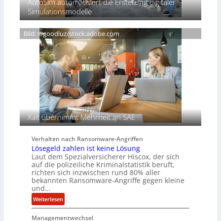
AutoSim automatisiert die Erstellung digitaler
c
e
n
Simulationsmodelle
h
r
t
w
e
D
e
i
Bild: ©goodluz/stock.adobe.com
A
i
g
C
ß
n
H
e
T
n
e
s
c
a
h
u
A
f
g
d
e
Xait übernimmt Mehrheit an SAE
e
n
r
c
Verhalten nach Ransomware-Angriffen
S
y
Lösegeld zahlen ist keine Lösung
p
a
Laut dem Spezialversicherer Hiscox, der sich
u
r
auf die polizeiliche Kriminalstatistik beruft,
r
b
richten sich inzwischen rund 80% aller
bekannten Ransomware-Angriffe gegen kleine
e
und…
i
t
:
Weiterlesen
e
L
n
Managementwechsel
ö