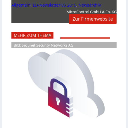
Allgemein
,
ED-Newsletter 05 2015
,
Newsarchiv
MicroControl GmbH & Co. KG
Zur Firmenwebsite
MEHR ZUM THEMA
Bild: Secunet Security Networks AG