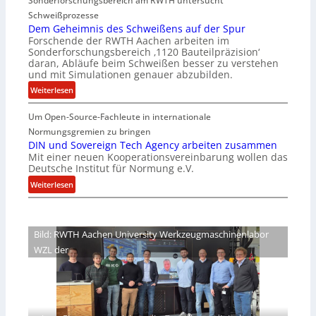
Sonderforschungsbereich am RWTH untersucht
e
G
Schweißprozesse
p
l
Dem Geheimnis des Schweißens auf der Spur
L
e
Forschende der RWTH Aachen arbeiten im
ü
n
Sonderforschungsbereich ‚1120 Bauteilpräzision‘
b
z
daran, Abläufe beim Schweißen besser zu verstehen
e
w
und mit Simulationen genauer abzubilden.
r
i
:
Weiterlesen
n
r
D
i
d
Um Open-Source-Fachleute in internationale
e
m
A
m
Normungsgremien zu bringen
m
r
G
DIN und Sovereign Tech Agency arbeiten zusammen
t
e
Mit einer neuen Kooperationsvereinbarung wollen das
e
M
a
Deutsche Institut für Normung e.V.
h
i
V
e
:
Weiterlesen
x
i
i
D
h
c
m
I
a
e
n
N
l
Bild: RWTH Aachen University Werkzeugmaschinenlabor
P
i
u
o
r
WZL der
s
n
e
d
d
s
e
S
i
s
o
d
S
v
e