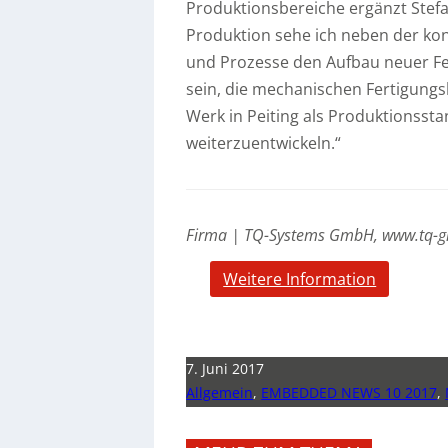
Produktionsbereiche ergänzt Stef
Produktion sehe ich neben der ko
und Prozesse den Aufbau neuer Fe
sein, die mechanischen Fertigun
Werk in Peiting als Produktionssta
weiterzuentwickeln.“
Firma | TQ-Systems GmbH, www.tq-
Weitere Information
7. Juni 2017
Allgemein
,
EMBEDDED NEWS 10 2017
,