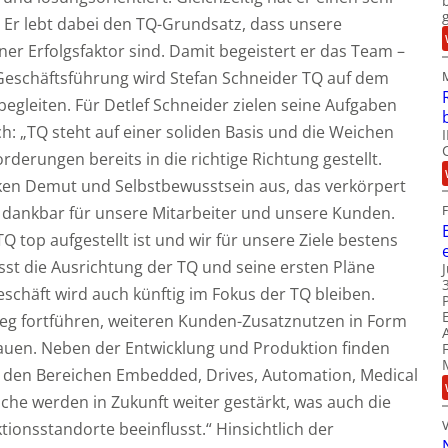
 Er lebt dabei den TQ-Grundsatz, dass unsere
rner Erfolgsfaktor sind. Damit begeistert er das Team –
er Geschäftsführung wird Stefan Schneider TQ auf dem
egleiten. Für Detlef Schneider zielen seine Aufgaben
h: „TQ steht auf einer soliden Basis und die Weichen
orderungen bereits in die richtige Richtung gestellt.
n Demut und Selbstbewusstsein aus, das verkörpert
 dankbar für unsere Mitarbeiter und unsere Kunden.
TQ top aufgestellt ist und wir für unsere Ziele bestens
asst die Ausrichtung der TQ und seine ersten Pläne
chäft wird auch künftig im Fokus der TQ bleiben.
Weg fortführen, weiteren Kunden-Zusatznutzen in Form
auen. Neben der Entwicklung und Produktion finden
 den Bereichen Embedded, Drives, Automation, Medical
che werden in Zukunft weiter gestärkt, was auch die
ionsstandorte beeinflusst.“ Hinsichtlich der