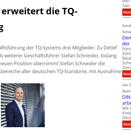
von 
San
 erweitert die TQ-
Weit
g
Sond
Schw
Dem
der
äftsführung der TQ-Systems drei Mitglieder: Zu Detlef
For
Sond
als weiterer Geschäftsführer Stefan Schneider, bislang
Baut
Schw
r neuen Position übernimmt Stefan Schneider die
Simu
sbereiche aller deutschen TQ-Standorte, mit Ausnahme
Weit
Um O
Norm
DIN
arb
Mit 
Koop
Deut
Weit