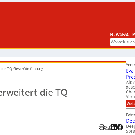
NEWS
FACHA
Search
Vera
t die TQ-Geschäftsführung
Eva
Pre
Als 
ges
erweitert die TQ-
über
Ver
Weit
Echt
Dee
Deep
Spra