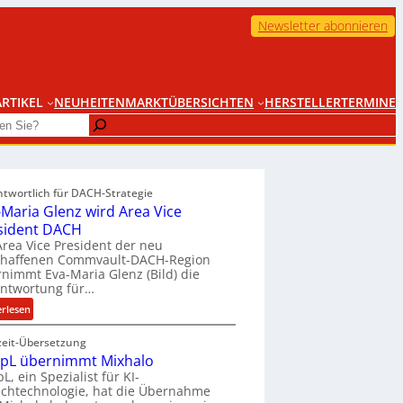
Newsletter abonnieren
RTIKEL
NEUHEITEN
MARKTÜBERSICHTEN
HERSTELLER
TERMINE
ntwortlich für DACH-Strategie
-Maria Glenz wird Area Vice
sident DACH
Area Vice President der neu
chaffenen Commvault-DACH-Region
nimmt Eva-Maria Glenz (Bild) die
antwortung für…
:
erlesen
E
zeit-Übersetzung
v
pL übernimmt Mixhalo
a
L, ein Spezialist für KI-
-
chtechnologie, hat die Übernahme
M