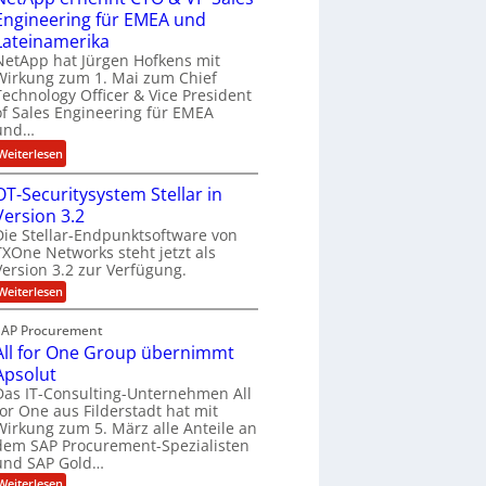
e
d
Engineering für EMEA und
i
L
F
n
Lateinamerika
ö
i
e
NetApp hat Jürgen Hofkens mit
s
n
Wirkung zum 1. Mai zum Chief
e
u
a
Technology Officer & Vice President
r
of Sales Engineering für EMEA
n
n
i
und…
g
z
n
:
Weiterlesen
c
g
N
h
-
OT-Securitysystem Stellar in
e
e
S
Version 3.2
t
f
p
Die Stellar-Endpunktsoftware von
A
b
e
TXOne Networks steht jetzt als
p
e
z
Version 3.2 zur Verfügung.
p
i
i
:
Weiterlesen
e
I
a
O
r
F
T
l
SAP Procurement
-
n
S
i
All for One Group übernimmt
S
e
e
s
Apsolut
n
c
t
Das IT-Consulting-Unternehmen All
u
n
J
for One aus Filderstadt hat mit
r
t
Wirkung zum 5. März alle Anteile an
i
u
C
t
dem SAP Procurement-Spezialisten
l
y
und SAP Gold…
T
i
s
:
O
Weiterlesen