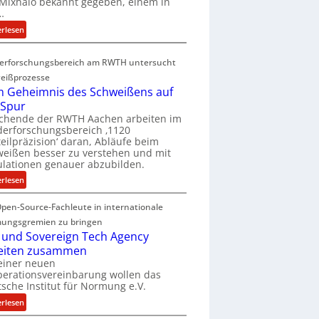
Mixhalo bekannt gegeben, einem in
a
…
r
:
erlesen
i
D
a
e
G
erforschungsbereich am RWTH untersucht
e
l
eißprozesse
p
e
 Geheimnis des Schweißens auf
L
n
 Spur
ü
z
schende der RWTH Aachen arbeiten im
b
w
erforschungsbereich ‚1120
e
eilpräzision‘ daran, Abläufe beim
i
r
eißen besser zu verstehen und mit
r
lationen genauer abzubilden.
n
d
i
:
erlesen
A
m
D
r
m
pen-Source-Fachleute in internationale
e
e
t
m
ungsgremien zu bringen
a
M
G
 und Sovereign Tech Agency
V
i
e
eiten zusammen
i
x
h
einer neuen
c
h
erationsvereinbarung wollen das
e
e
sche Institut für Normung e.V.
a
i
P
l
m
:
erlesen
r
o
n
D
e