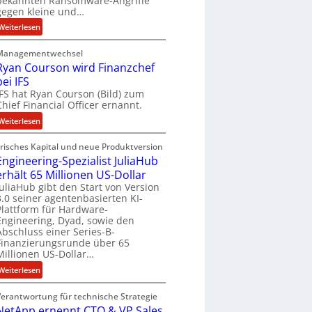
bekannten Ransomware-Angriffe
u
y
gegen kleine und…
r
a
:
Weiterlesen
r
L
b
Managementwechsel
ö
e
Ryan Courson wird Finanzchef
s
i
bei IFS
e
t
IFS hat Ryan Courson (Bild) zum
g
e
Chief Financial Officer ernannt.
e
n
l
:
Weiterlesen
z
d
R
u
z
Frisches Kapital und neue Produktversion
y
s
a
Engineering-Spezialist JuliaHub
a
a
h
erhält 65 Millionen US-Dollar
n
m
l
JuliaHub gibt den Start von Version
C
m
3.0 seiner agentenbasierten KI-
e
o
e
Plattform für Hardware-
n
u
n
Engineering, Dyad, sowie den
i
r
Abschluss einer Series-B-
s
s
Finanzierungsrunde über 65
t
o
Millionen US-Dollar…
k
n
:
Weiterlesen
e
w
E
i
i
Verantwortung für technische Strategie
n
n
r
NetApp ernennt CTO & VP Sales
g