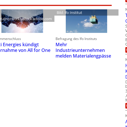
Bild: ifo Institut
tamorworks/stock.adobe.com
mmenschluss
Befragung des Ifo Instituts
ci Energies kündigt
Mehr
rnahme von All for One
Industrieunternehmen
melden Materialengpässe