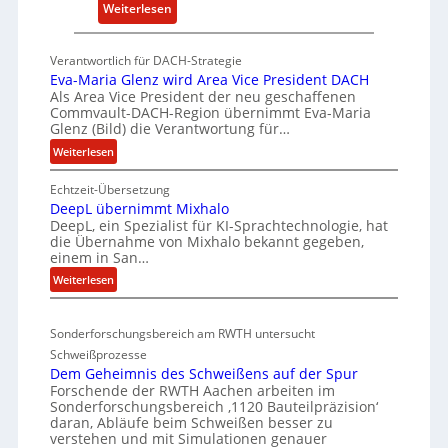
:
Weiterlesen
n
P
t
K
w
Verantwortlich für DACH-Strategie
W
i
Eva-Maria Glenz wird Area Vice President DACH
-
Als Area Vice President der neu geschaffenen
c
Commvault-DACH-Region übernimmt Eva-Maria
U
k
Glenz (Bild) die Verantwortung für…
n
e
:
Weiterlesen
t
l
E
e
n
Echtzeit-Übersetzung
v
r
R
DeepL übernimmt Mixhalo
a
b
I
DeepL, ein Spezialist für KI-Sprachtechnologie, hat
-
o
die Übernahme von Mixhalo bekannt gegeben,
S
M
einem in San…
d
C
a
:
Weiterlesen
e
r
-
D
n
i
V
e
a
v
-
Sonderforschungsbereich am RWTH untersucht
e
G
e
S
Schweißprozesse
p
l
r
i
Dem Geheimnis des Schweißens auf der Spur
L
e
k
Forschende der RWTH Aachen arbeiten im
c
ü
n
Sonderforschungsbereich ‚1120 Bauteilpräzision‘
l
h
b
z
daran, Abläufe beim Schweißen besser zu
e
e
e
w
verstehen und mit Simulationen genauer