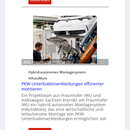
n
c
F
h
e
r
e
A
a
i
c
u
t
t
n
f
h
ü
o
r
f
S
e
o
r
Bild: Fraunhofer-Institut IWU
f
-
t
Hybrid-autonomes Montagesystem
I
w
HAutoMont
n
a
PKW-Unterbodenverkleidungen effizienter
s
r
montieren
t
e
Ein Projektteam aus Fraunhofer IWU und
i
u
Volkswagen Sachsen erprobt am Fraunhofer
t
IWU ein hybrid-autonomes Montagesystem
n
(HAutoMont), das eine wirtschaftliche und
u
d
teilautonome Montage von PKW-
t
K
Unterbodenverkleidungen ermöglichen soll.
e
I
e