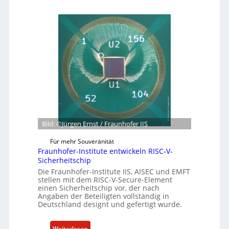
U
e
g
n
b
e
t
a
b
e
g
o
r
r
t
n
ü
z
e
n
u
h
d
m
m
e
C
e
t
y
n
G
b
Bild: ©Jürgen Ernst / Fraunhofer IIS
e
e
s
r
Für mehr Souveränität
c
R
Fraunhofer-Institute entwickeln RISC-V-
h
Sicherheitschip
e
ä
s
Die Fraunhofer-Institute IIS, AISEC und EMFT
f
stellen mit dem RISC-V-Secure-Element
i
einen Sicherheitschip vor, der nach
t
l
Angaben der Beteiligten vollständig in
s
i
Deutschland designt und gefertigt wurde.
e
e
i
n
:
Weiterlesen