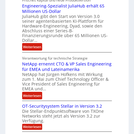
Frisches Kapital und neue Produktversion
d
m
Engineering-Spezialist JuliaHub erhält 65
a
z
m
Millionen US-Dollar
n
a
e
JuliaHub gibt den Start von Version 3.0
C
h
n
seiner agentenbasierten KI-Plattform für
o
l
Hardware-Engineering, Dyad, sowie den
u
e
Abschluss einer Series-B-
r
n
Finanzierungsrunde über 65 Millionen US-
Dollar…
s
i
o
s
:
Weiterlesen
n
t
E
w
k
Verantwortung für technische Strategie
n
i
e
NetApp ernennt CTO & VP Sales Engineering
g
r
i
für EMEA und Lateinamerika
i
d
NetApp hat Jürgen Hofkens mit Wirkung
n
n
zum 1. Mai zum Chief Technology Officer &
F
e
e
Vice President of Sales Engineering für
i
L
e
EMEA und…
n
ö
r
:
Weiterlesen
a
s
i
N
n
u
n
OT-Securitysystem Stellar in Version 3.2
e
z
n
g
Die Stellar-Endpunktsoftware von TXOne
t
c
g
-
Networks steht jetzt als Version 3.2 zur
A
h
Verfügung.
S
p
e
p
:
Weiterlesen
p
f
O
e