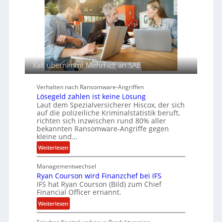
e
n
e
r
T
n
e
s
e
c
a
n
h
u
A
f
Xait übernimmt Mehrheit an SAE
g
d
e
e
n
r
Verhalten nach Ransomware-Angriffen
c
S
Lösegeld zahlen ist keine Lösung
y
p
Laut dem Spezialversicherer Hiscox, der sich
auf die polizeiliche Kriminalstatistik beruft,
a
u
richten sich inzwischen rund 80% aller
r
r
bekannten Ransomware-Angriffe gegen
b
kleine und…
e
:
Weiterlesen
i
L
t
Managementwechsel
ö
e
Ryan Courson wird Finanzchef bei IFS
s
n
IFS hat Ryan Courson (Bild) zum Chief
e
z
Financial Officer ernannt.
g
u
:
Weiterlesen
e
s
R
l
a
y