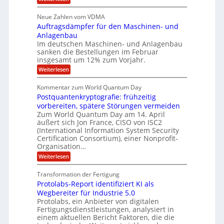
M
A
3
e
H
e
p
.
i
s
a
s
r
2
Neue Zahlen vom VDMA
s
r
l
o
i
i
Auftragsdämpfer für den Maschinen- und
t
l
l
g
i
n
Anlagenbau
u
i
w
n
Im deutschen Maschinen- und Anlagenbau
t
g
i
g
o
sanken die Bestellungen im Februar
r
f
e
n
insgesamt um 12% zum Vorjahr.
d
r
ü
C
e
ö
:
Weiterlesen
r
h
f
A
n
i
E
f
u
U
Kommentar zum World Quantum Day
e
n
f
M
f
S
Postquantenkryptografie: frühzeitig
e
t
E
C
t
r
-
vorbereiten, spätere Störungen vermeiden
u
A
K
a
Zum World Quantum Day am 14. April
D
s
o
g
u
äußert sich Jon France, CISO von ISC2
t
o
m
s
n
(International Information System Security
o
p
d
l
m
Certification Consortium), einer Nonprofit-
e
d
ä
l
e
t
Organisation…
m
L
r
e
a
p
:
Weiterlesen
a
O
n
f
r
P
ff
z
e
t
o
i
z
Transformation der Fertigung
r
e
s
c
e
f
Protolabs-Report identifiziert KI als
t
e
i
n
ü
q
Wegbereiter für Industrie 5.0
r
t
r
n
u
Protolabs, ein Anbieter von digitalen
r
d
a
a
Fertigungsdienstleistungen, analysiert in
u
e
n
m
m
n
einem aktuellen Bericht Faktoren, die die
t
f
M