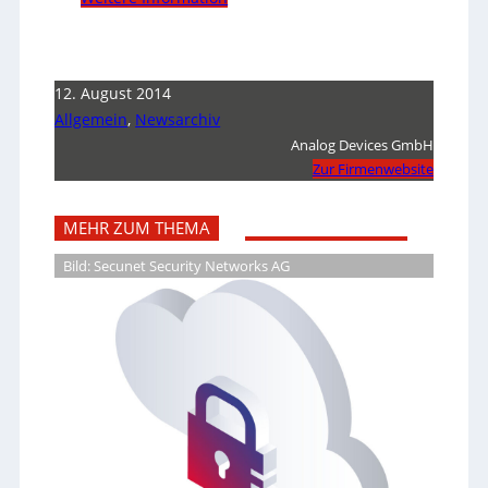
12. August 2014
Allgemein
,
Newsarchiv
Analog Devices GmbH
Zur Firmenwebsite
MEHR ZUM THEMA
Bild: Secunet Security Networks AG