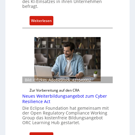
des KI-Einsatzes in ihren Unternehmen
befragt.
:
Weiterlesen
B
o
x
l
i
e
f
e
r
Bild: ©fizkes_AdobeStock_431649902
t
a
Zur Vorbereitung auf den CRA
Neues Weiterbildungsangebot zum Cyber
k
Resilience Act
t
Die Eclipse Foundation hat gemeinsam mit
u
der Open Regulatory Compliance Working
e
Group das kostenfreie Bildungsangebot
l
ORC Learning Hub gestartet.
l
e