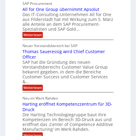
T
e
b
SAP Procurement
z
-
r
e
All for One Group übernimmt Apsolut
S
i
n
e
Das IT-Consulting-Unternehmen All for One
i
a
c
e
aus Filderstadt hat mit Wirkung zum 5. März
I
l
u
alle Anteile an dem SAP Procurement-
n
F
r
i
Spezialisten und SAP Gold…
n
i
S
s
:
t
Weiterlesen
t
t
A
y
C
l
s
J
Neuer Vorstandsbereich bei SAP
T
l
y
u
Thomas Saueressig wird Chief Customer
f
s
O
l
o
t
Officer
&
r
e
i
SAP hat die Gründung des neuen
O
V
m
Vorstandsbereichs Customer Value Group
a
n
S
P
bekannt gegeben, in dem die Bereiche
H
e
t
S
Customer Success und Customer Services
G
e
u
&…
r
l
a
b
o
l
:
l
Weiterlesen
u
a
e
T
e
p
r
h
r
Neu im Werk Rahden
ü
i
s
o
h
b
n
Harting eröffnet Kompetenzzentrum für 3D-
m
E
e
V
ä
a
Druck
n
r
e
s
l
Die Harting Technologiegruppe baut ihre
n
r
g
S
t
Kompetenzen im Bereich 3D-Druck aus und
i
s
a
i
m
eröffnet das ‚Center of Competence Additive
i
6
u
n
m
o
Manufacturing‘ im Werk Rahden.
e
5
t
n
e
r
:
Weiterlesen