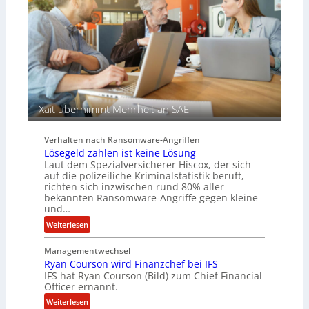
u
A
f
g
d
e
e
n
r
c
S
y
p
a
u
r
Xait übernimmt Mehrheit an SAE
r
b
e
Verhalten nach Ransomware-Angriffen
i
Lösegeld zahlen ist keine Lösung
t
Laut dem Spezialversicherer Hiscox, der sich
e
auf die polizeiliche Kriminalstatistik beruft,
n
richten sich inzwischen rund 80% aller
z
bekannten Ransomware-Angriffe gegen kleine
u
und…
s
:
Weiterlesen
a
L
m
Managementwechsel
ö
m
Ryan Courson wird Finanzchef bei IFS
s
e
IFS hat Ryan Courson (Bild) zum Chief Financial
e
Officer ernannt.
n
g
:
Weiterlesen
e