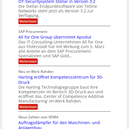
OT-Securitysystem Stellar in Version 3.2
e
C
f
r
Die Stellar-Endpunktsoftware von TXOne
z
s
b
Networks steht jetzt als Version 3.2 zur
n
W
i
Verfügung.
e
i
e
a
n
:
i
Weiterlesen
n
l
d
O
I
n
c
i
T
SAP Procurement
h
F
t
-
s
i
All for One Group übernimmt Apsolut
S
S
C
t
l
e
Das IT-Consulting-Unternehmen All for One
T
l
J
c
aus Filderstadt hat mit Wirkung zum 5. März
m
O
u
alle Anteile an dem SAP Procurement-
u
i
r
&
Spezialisten und SAP Gold…
t
l
i
V
K
:
t
Weiterlesen
i
I
A
y
P
a
-
l
s
S
Neu im Werk Rahden
A
H
l
y
s
a
Harting eröffnet Kompetenzzentrum für 3D-
f
s
u
s
o
t
Druck
l
b
i
r
e
Die Harting Technologiegruppe baut ihre
e
s
e
O
m
Kompetenzen im Bereich 3D-Druck aus und
t
s
n
S
r
eröffnet das ‚Center of Competence Additive
e
e
t
E
h
n
Manufacturing‘ im Werk Rahden.
G
e
n
t
ä
r
l
:
Weiterlesen
g
o
l
H
l
u
a
a
i
t
Neue Zahlen vom VDMA
p
r
r
n
ü
6
i
Auftragsdämpfer für den Maschinen- und
t
e
b
n
i
Anlagenbau
5