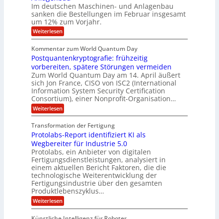
e
V
n
e
Im deutschen Maschinen- und Anlagenbau
M
r
e
g
r
sanken die Bestellungen im Februar insgesamt
n
r
i
e
um 12% zum Vorjahr.
i
s
i
r
l
m
i
ö
:
Weiterlesen
n
l
m
o
f
A
g
t
n
i
f
u
Kommentar zum World Quantum Day
A
3
f
n
f
o
p
.
Postquantenkryptografie: frühzeitig
e
t
ü
n
s
2
t
r
vorbereiten, spätere Störungen vermeiden
r
o
K
e
a
Zum World Quantum Day am 14. April äußert
l
E
o
g
n
sich Jon France, CISO von ISC2 (International
u
m
s
M
U
Information System Security Certification
t
p
d
E
Consortium), einer Nonprofit-Organisation…
e
S
ä
t
A
m
:
Weiterlesen
-
e
p
P
u
D
n
f
o
n
Transformation der Fertigung
z
e
o
s
z
r
d
Protolabs-Report identifiziert KI als
t
l
e
f
q
L
Wegbereiter für Industrie 5.0
l
n
ü
u
Protolabs, ein Anbieter von digitalen
a
t
r
a
a
Fertigungsdienstleistungen, analysiert in
r
d
t
n
r
einem aktuellen Bericht Faktoren, die die
u
e
t
e
m
n
technologische Weiterentwicklung der
e
i
f
M
Fertigungsindustrie über den gesamten
n
ü
a
n
k
Produktlebenszyklus…
r
s
r
a
:
Weiterlesen
3
c
y
P
m
D
h
p
r
-
i
e
t
Künstliche Intelligenz für Roboter