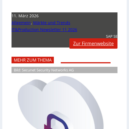
11. März 2026
Allgemein
,
Märkte und Trends
IT&Production Newsletter 11 2026
SAP SE
Zur Firmenwebsite
MEHR ZUM THEMA
Bild: Secunet Security Networks AG