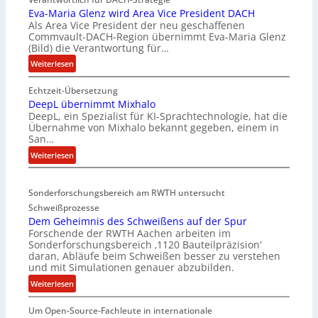
Eva-Maria Glenz wird Area Vice President DACH
Als Area Vice President der neu geschaffenen
Commvault-DACH-Region übernimmt Eva-Maria Glenz
(Bild) die Verantwortung für…
:
Weiterlesen
E
Echtzeit-Übersetzung
v
DeepL übernimmt Mixhalo
a
DeepL, ein Spezialist für KI-Sprachtechnologie, hat die
-
Übernahme von Mixhalo bekannt gegeben, einem in
M
San…
a
:
Weiterlesen
r
D
i
e
a
Sonderforschungsbereich am RWTH untersucht
e
G
Schweißprozesse
p
l
Dem Geheimnis des Schweißens auf der Spur
L
e
Forschende der RWTH Aachen arbeiten im
ü
n
Sonderforschungsbereich ‚1120 Bauteilpräzision‘
b
z
daran, Abläufe beim Schweißen besser zu verstehen
e
w
und mit Simulationen genauer abzubilden.
r
i
:
Weiterlesen
n
r
D
i
d
Um Open-Source-Fachleute in internationale
e
m