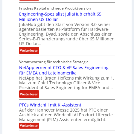
R
l
Frisches Kapital und neue Produktversion
y
d
Engineering-Spezialist JuliaHub erhält 65
a
z
Millionen US-Dollar
n
a
JuliaHub gibt den Start von Version 3.0 seiner
C
h
agentenbasierten KI-Plattform für Hardware-
o
l
Engineering, Dyad, sowie den Abschluss einer
u
e
Series-B-Finanzierungsrunde über 65 Millionen
r
n
US-Dollar…
s
i
:
Weiterlesen
o
s
E
n
t
Verantwortung für technische Strategie
n
w
k
NetApp ernennt CTO & VP Sales Engineering
g
i
e
für EMEA und Lateinamerika
i
r
i
NetApp hat Jürgen Hofkens mit Wirkung zum 1.
n
d
Mai zum Chief Technology Officer & Vice
n
e
President of Sales Engineering für EMEA und…
F
e
e
i
L
:
Weiterlesen
r
n
ö
N
i
PTCs Windchill mit KI-Assistent
a
s
e
n
Auf der Hannover Messe 2025 hat PTC einen
n
u
t
g
Ausblick auf den Windchill AI Product Lifecycle
z
n
A
-
Management (PLM)-Assistenten ermöglicht.
c
g
p
S
:
Weiterlesen
h
p
P
p
e
T
e