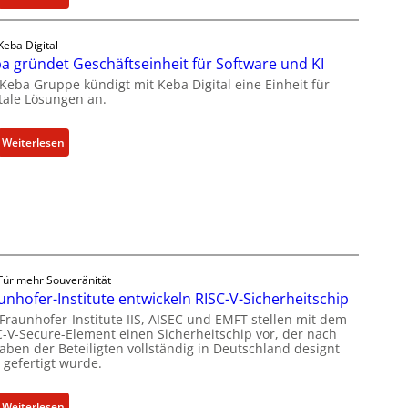
t
N
a
e
Keba Digital
k
u
a gründet Geschäftseinheit für Software und KI
t
e
 Keba Gruppe kündigt mit Keba Digital eine Einheit für
u
s
itale Lösungen an.
e
W
l
e
l
:
Weiterlesen
i
e
K
t
Z
e
e
a
b
r
h
a
b
l
g
i
e
r
l
n
ü
Für mehr Souveränität
d
z
n
unhofer-Institute entwickeln RISC-V-Sicherheitschip
u
u
d
 Fraunhofer-Institute IIS, AISEC und EMFT stellen mit dem
n
C-V-Secure-Element einen Sicherheitschip vor, der nach
m
e
g
aben der Beteiligten vollständig in Deutschland designt
K
t
s
 gefertigt wurde.
I
G
a
-
e
n
:
Weiterlesen