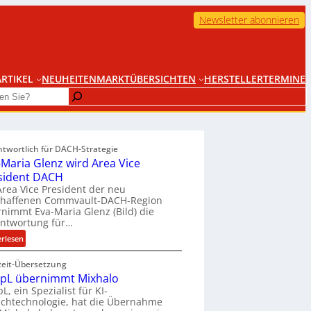
Newsletter abonnieren
RTIKEL
NEUHEITEN
MARKTÜBERSICHTEN
HERSTELLER
TERMINE
ntwortlich für DACH-Strategie
-Maria Glenz wird Area Vice
sident DACH
Area Vice President der neu
chaffenen Commvault-DACH-Region
nimmt Eva-Maria Glenz (Bild) die
antwortung für…
:
erlesen
E
zeit-Übersetzung
v
pL übernimmt Mixhalo
a
L, ein Spezialist für KI-
-
chtechnologie, hat die Übernahme
M