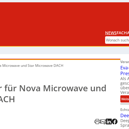
NEWS
FACHA
Search
Vera
Nova Microwave und Star Microwave DACH
Eva
Pre
Als 
ges
or für Nova Microwave und
über
Ver
DACH
Weit
Echt
Dee
Deep
Spra