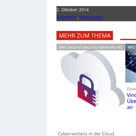
2. Oktober 2014
Allgemein
,
Newsarchiv
MEHR ZUM THEMA
Bild: Secunet Security Networks AG
Bild:
©me
Zusa
Vin
Übe
an
Cyberresilienz in der Cloud