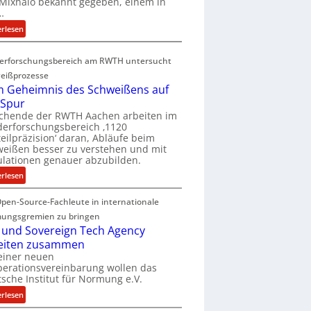
Mixhalo bekannt gegeben, einem in
a
…
r
:
erlesen
i
D
a
e
G
erforschungsbereich am RWTH untersucht
e
l
eißprozesse
p
e
 Geheimnis des Schweißens auf
L
n
 Spur
ü
z
schende der RWTH Aachen arbeiten im
b
w
erforschungsbereich ‚1120
e
eilpräzision‘ daran, Abläufe beim
i
r
eißen besser zu verstehen und mit
r
lationen genauer abzubilden.
n
d
i
:
erlesen
A
m
D
r
m
pen-Source-Fachleute in internationale
e
e
t
m
ungsgremien zu bringen
a
M
G
 und Sovereign Tech Agency
V
i
e
eiten zusammen
i
x
h
einer neuen
c
h
erationsvereinbarung wollen das
e
e
sche Institut für Normung e.V.
a
i
P
l
m
:
erlesen
r
o
n
D
e