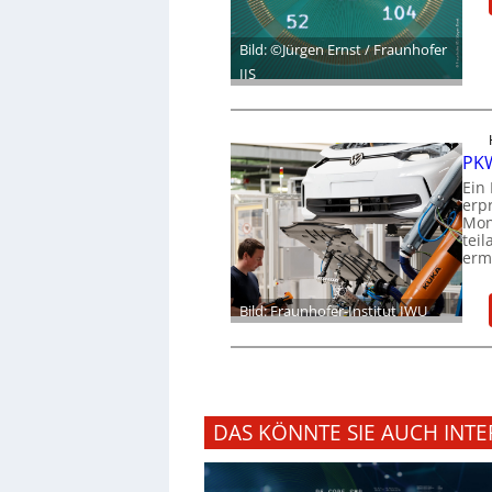
Bild: ©Jürgen Ernst / Fraunhofer
IIS
PKW
Ein
erp
Mon
tei
ermö
Bild: Fraunhofer-Institut IWU
DAS KÖNNTE SIE AUCH INTE