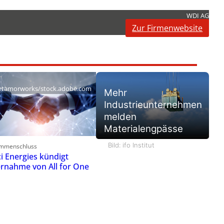
WDI AG
Zur Firmenwebsite
tamorworks/stock.adobe.com
Mehr
Industrieunternehmen
melden
Materialengpässe
Bild: ifo Institut
mmenschluss
ci Energies kündigt
rnahme von All for One