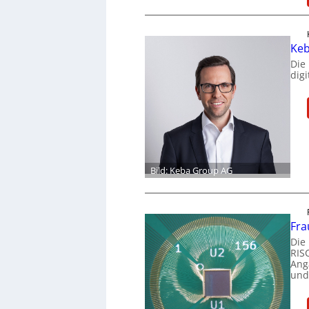
Keb
Die
dig
Bild: Keba Group AG
Fra
Die
RIS
Ang
und