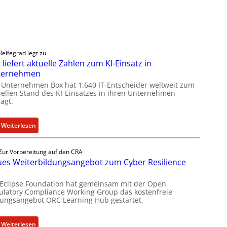
Reifegrad legt zu
 liefert aktuelle Zahlen zum KI-Einsatz in
ternehmen
 Unternehmen Box hat 1.640 IT-Entscheider weltweit zum
uellen Stand des KI-Einsatzes in ihren Unternehmen
agt.
:
Weiterlesen
B
o
Zur Vorbereitung auf den CRA
x
es Weiterbildungsangebot zum Cyber Resilience
l
i
 Eclipse Foundation hat gemeinsam mit der Open
e
ulatory Compliance Working Group das kostenfreie
dungsangebot ORC Learning Hub gestartet.
f
e
r
:
Weiterlesen