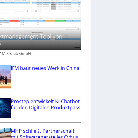
ektmanagement-Tool von
V
V Mikrolab GmbH
IFM baut neues Werk in China
Prostep entwickelt KI-Chatbot
für den Digitalen Produktpass
MHP schließt Partnerschaft
mit Softwarehersteller Cybus