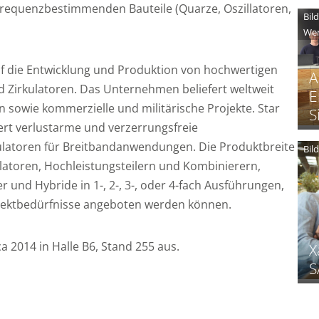
r frequenzbestimmenden Bauteile (Quarze, Oszillatoren,
Bil
Wer
auf die Entwicklung und Produktion von hochwertigen
A
d Zirkulatoren. Das Unternehmen beliefert weltweit
E
n sowie kommerzielle und militärische Projekte. Star
S
ert verlustarme und verzerrungsfreie
kulatoren für Breitbandanwendungen. Die Produktbreite
Bil
kulatoren, Hochleistungsteilern und Kombinierern,
er und Hybride in 1-, 2-, 3-, oder 4-fach Ausführungen,
ojektbedürfnisse angeboten werden können.
ca 2014 in Halle B6, Stand 255 aus.
X
S