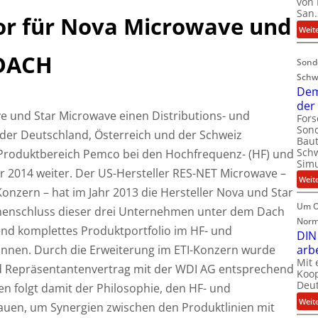
von 
San
tor für Nova Microwave und
Weit
 DACH
Sond
Schw
Dem
der
e und Star Microwave einen Distributions- und
For
Sond
nder Deutschland, Österreich und der Schweiz
Baut
Schw
Produktbereich Pemco bei den Hochfrequenz- (HF) und
Simu
 2014 weiter. Der US-Hersteller RES-NET Microwave –
Weit
onzern – hat im Jahr 2013 die Hersteller Nova und Star
Um O
menschluss dieser drei Unternehmen unter dem Dach
Norm
hend komplettes Produktportfolio im HF- und
DIN
önnen.
Durch die Erweiterung im ETI-Konzern wurde
arb
Mit 
nd Repräsentantenvertrag mit der WDI AG entsprechend
Koop
Deut
n folgt damit der Philosophie, den HF- und
Weit
auen, um Synergien zwischen den Produktlinien mit