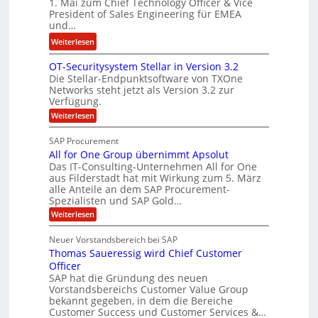
d
1. Mai zum Chief Technology Officer & Vice
n
e
President of Sales Engineering für EMEA
F
e
e
und…
i
L
r
:
Weiterlesen
n
ö
i
N
a
s
n
OT-Securitysystem Stellar in Version 3.2
e
n
u
g
Die Stellar-Endpunktsoftware von TXOne
t
z
n
-
Networks steht jetzt als Version 3.2 zur
A
c
g
Verfügung.
S
p
h
p
:
Weiterlesen
p
e
O
e
T
e
f
SAP Procurement
z
-
r
b
All for One Group übernimmt Apsolut
S
i
n
e
e
Das IT-Consulting-Unternehmen All for One
a
c
e
aus Filderstadt hat mit Wirkung zum 5. März
i
l
u
alle Anteile an dem SAP Procurement-
n
I
r
i
Spezialisten und SAP Gold…
n
F
i
s
:
t
Weiterlesen
t
S
t
A
y
C
l
s
J
Neuer Vorstandsbereich bei SAP
T
l
y
u
Thomas Saueressig wird Chief Customer
f
s
O
l
o
t
Officer
&
r
e
i
SAP hat die Gründung des neuen
O
V
m
Vorstandsbereichs Customer Value Group
a
n
S
P
bekannt gegeben, in dem die Bereiche
H
e
t
S
Customer Success und Customer Services &…
G
e
u