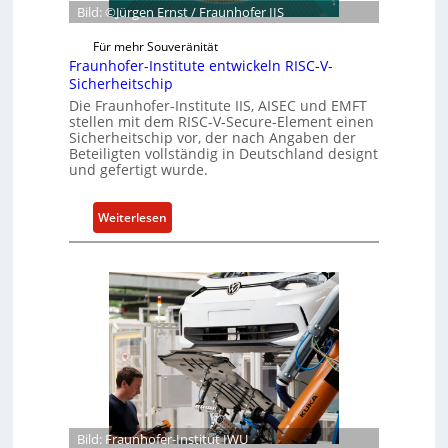
e
e
Bild: ©Jürgen Ernst / Fraunhofer IIS
r
s
R
Für mehr Souveränität
c
e
Fraunhofer-Institute entwickeln RISC-V-
h
Sicherheitschip
s
ä
Die Fraunhofer-Institute IIS, AISEC und EMFT
i
f
stellen mit dem RISC-V-Secure-Element einen
l
t
Sicherheitschip vor, der nach Angaben der
i
s
Beteiligten vollständig in Deutschland designt
e
und gefertigt wurde.
e
n
i
c
n
:
Weiterlesen
e
h
F
A
e
r
c
i
a
t
t
u
f
n
ü
h
r
o
S
f
o
e
f
r
Bild: Fraunhofer-Institut IWU
t
-