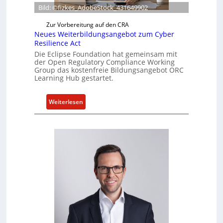
r
Bild: ©fizkes_AdobeStock_431649902
t
a
Zur Vorbereitung auf den CRA
k
Neues Weiterbildungsangebot zum Cyber
t
Resilience Act
u
Die Eclipse Foundation hat gemeinsam mit
der Open Regulatory Compliance Working
e
Group das kostenfreie Bildungsangebot ORC
l
Learning Hub gestartet.
l
e
:
Weiterlesen
Z
N
a
e
h
u
l
e
e
s
n
W
z
e
u
i
m
t
K
e
I
r
-