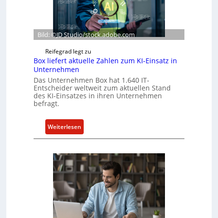
Bild: ©JD Studio/stock.adobe.com
Reifegrad legt zu
Box liefert aktuelle Zahlen zum KI-Einsatz in
Unternehmen
Das Unternehmen Box hat 1.640 IT-
Entscheider weltweit zum aktuellen Stand
des KI-Einsatzes in ihren Unternehmen
befragt.
:
Weiterlesen
B
o
x
l
i
e
f
e