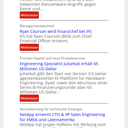
r
b
bekannten Ransomware-Angriffe gegen
e
kleine und…
i
:
Weiterlesen
t
L
e
Managementwechsel
ö
n
Ryan Courson wird Finanzchef bei IFS
s
z
IFS hat Ryan Courson (Bild) zum Chief
e
u
Financial Officer ernannt.
g
s
:
Weiterlesen
e
a
R
l
m
Frisches Kapital und neue Produktversion
y
d
m
Engineering-Spezialist JuliaHub erhält 65
a
z
e
Millionen US-Dollar
n
a
n
JuliaHub gibt den Start von Version 3.0 seiner
C
h
agentenbasierten KI-Plattform für Hardware-
o
l
Engineering, Dyad, sowie den Abschluss einer
u
e
Series-B-Finanzierungsrunde über 65
r
n
Millionen US-Dollar…
s
i
:
Weiterlesen
o
s
E
n
t
Verantwortung für technische Strategie
n
w
k
NetApp ernennt CTO & VP Sales Engineering
g
i
e
für EMEA und Lateinamerika
i
r
i
NetApp hat Jürgen Hofkens mit Wirkung zum
n