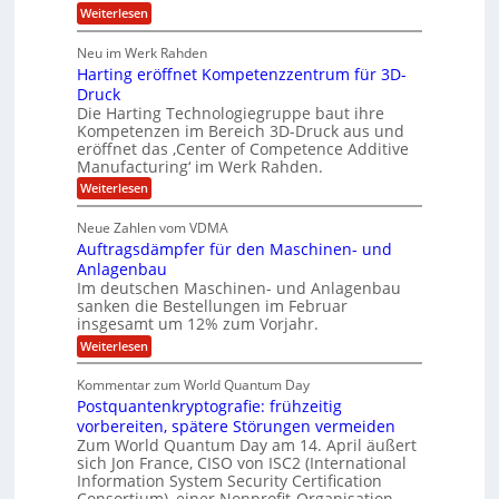
r
l
a
:
Weiterlesen
b
o
l
T
l
u
a
e
h
Neu im Werk Rahden
e
p
r
o
r
ü
i
Harting eröffnet Kompetenzzentrum für 3D-
s
m
h
b
n
a
Druck
E
e
V
ä
s
Die Harting Technologiegruppe baut ihre
n
r
e
S
l
Kompetenzen im Bereich 3D-Druck aus und
n
r
g
a
t
eröffnet das ‚Center of Competence Additive
i
s
u
i
m
Manufacturing‘ im Werk Rahden.
i
6
e
n
m
o
r
:
Weiterlesen
5
t
n
e
e
H
M
A
3
s
a
e
p
Neue Zahlen vom VDMA
.
s
i
r
s
r
2
i
Auftragsdämpfer für den Maschinen- und
t
l
o
g
i
i
Anlagenbau
l
l
w
n
n
Im deutschen Maschinen- und Anlagenbau
u
i
i
g
sanken die Bestellungen im Februar
t
g
r
e
o
insgesamt um 12% zum Vorjahr.
d
f
r
n
C
ö
:
Weiterlesen
ü
h
e
f
A
r
i
f
u
n
Kommentar zum World Quantum Day
e
n
E
f
U
f
Postquantenkryptografie: frühzeitig
e
t
M
C
t
S
r
vorbereiten, spätere Störungen vermeiden
E
u
K
a
-
Zum World Quantum Day am 14. April äußert
s
o
g
A
sich Jon France, CISO von ISC2 (International
D
t
m
s
u
Information System Security Certification
o
p
o
d
m
n
Consortium), einer Nonprofit-Organisation…
e