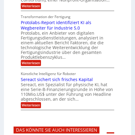
ä
l
e
t
m
d
:
Weiterlesen
r
l
e
p
P
L
O
n
f
a
o
ff
a
Transformation der Fertigung
z
e
s
r
i
z
r
Protolabs-Report identifiziert KI als
t
t
c
e
f
q
Wegbereiter für Industrie 5.0
e
e
n
ü
u
Protolabs, ein Anbieter von digitalen
r
i
t
r
a
Fertigungsdienstleistungen, analysiert in
r
d
n
n
einem aktuellen Bericht Faktoren, die die
u
e
t
a
m
n
technologische Weiterentwicklung der
e
f
m
M
Fertigungsindustrie über den gesamten
n
ü
a
k
e
Produktlebenszyklus…
r
s
r
r
:
Weiterlesen
3
c
y
P
D
h
i
p
r
-
i
t
Künstliche Intelligenz für Roboter
k
o
D
n
o
Sereact sichert sich frisches Kapital
a
t
r
e
g
o
Sereact, ein Spezialist für physische KI, hat
u
n
r
l
c
eine Serie-B-Finanzierungsrunde in Höhe von
-
a
a
k
u
110Mio.US$ unter der Führung von Headline
f
b
n
i
abgeschlossen, an der sich…
s
d
e
:
-
Weiterlesen
A
:
S
R
n
f
e
e
l
r
r
p
a
ü
e
o
g
h
a
r
e
z
DAS KÖNNTE SIE AUCH INTERESSIEREN
c
t
n
e
t
i