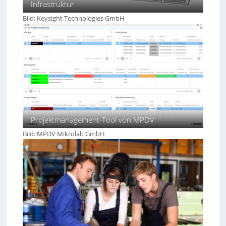
v
Infrastruktur
n
e
d
r
Bild: Keysight Technologies GmbH
u
m
s
e
t
i
r
d
i
e
e
n
5
.
0
Projektmanagement-Tool von MPDV
Bild: MPDV Mikrolab GmbH