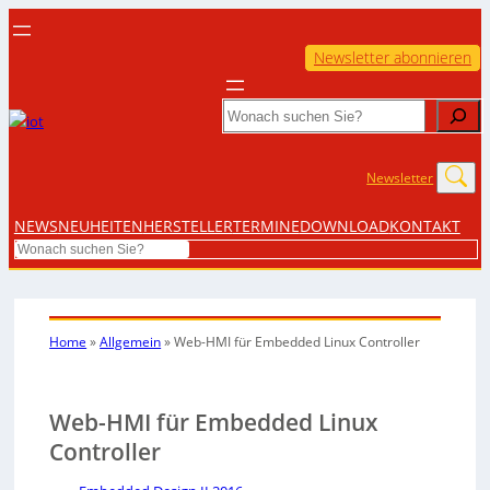
Newsletter abonnieren
Search
Newsletter
NEWS
NEUHEITEN
HERSTELLER
TERMINE
DOWNLOAD
KONTAKT
Search
Home
»
Allgemein
»
Web-HMI für Embedded Linux Controller
Web-HMI für Embedded Linux
Controller