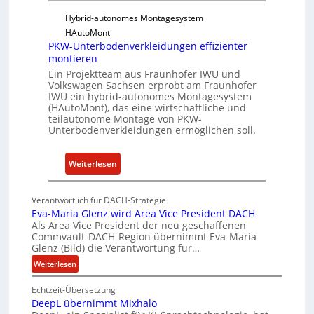
w
I
Hybrid-autonomes Montagesystem
a
n
HAutoMont
r
s
PKW-Unterbodenverkleidungen effizienter
e
montieren
t
u
i
Ein Projektteam aus Fraunhofer IWU und
Volkswagen Sachsen erprobt am Fraunhofer
n
t
IWU ein hybrid-autonomes Montagesystem
d
u
(HAutoMont), das eine wirtschaftliche und
K
t
teilautonome Montage von PKW-
Unterbodenverkleidungen ermöglichen soll.
I
e
e
n
:
Weiterlesen
t
P
w
K
Verantwortlich für DACH-Strategie
i
W
Eva-Maria Glenz wird Area Vice President DACH
c
-
Als Area Vice President der neu geschaffenen
k
Commvault-DACH-Region übernimmt Eva-Maria
U
Glenz (Bild) die Verantwortung für…
e
n
:
Weiterlesen
l
t
E
n
e
Echtzeit-Übersetzung
v
R
r
DeepL übernimmt Mixhalo
a
I
b