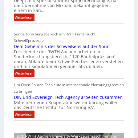
DeepL, ein Spezialist für KI-Sprachtechnologie, hat
-
S
o
die Übernahme von Mixhalo bekannt gegeben,
M
einem in San…
C
d
a
-
:
Weiterlesen
e
r
D
V
n
i
e
-
a
v
Sonderforschungsbereich am RWTH untersucht
e
G
S
e
Schweißprozesse
p
l
i
r
Dem Geheimnis des Schweißens auf der Spur
L
e
c
k
Forschende der RWTH Aachen arbeiten im
ü
n
h
Sonderforschungsbereich ‚1120 Bauteilpräzision‘
l
b
z
daran, Abläufe beim Schweißen besser zu verstehen
e
e
e
w
und mit Simulationen genauer abzubilden.
r
i
r
i
:
Weiterlesen
h
n
d
r
D
e
i
u
d
Um Open-Source-Fachleute in internationale Normungsgremien
e
m
i
n
A
m
zu bringen
m
t
r
g
G
DIN und Sovereign Tech Agency arbeiten zusammen
t
e
s
e
Mit einer neuen Kooperationsvereinbarung wollen
e
M
a
das Deutsche Institut für Normung e.V.
c
n
h
i
V
h
e
:
Weiterlesen
e
x
i
i
D
i
ff
h
c
m
I
p
i
a
e
n
N
z
l
Bild: RWTH Aachen University Werkzeugmaschinenlabor
P
i
u