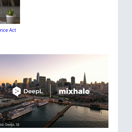
nce Act
ild: DeepL SE