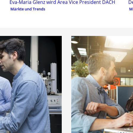
Eva-Maria Glenz wird Area Vice President DACH
D
Märkte und Trends
M