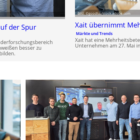
Bild: ©goodluz/stock.adobe.com
Xait übernimmt Meh
uf der Spur
Märkte und Trends
Xait hat eine Mehrheitsbete
nderforschungsbereich
Unternehmen am 27. Mai in
chweißen besser zu
bilden.