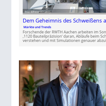
Bild: ©Peter Winandy
Dem Geheimnis des Schweißens a
Märkte und Trends
Forschende der RWTH Aachen arbeiten im So
‚1120 Bauteilpräzision‘ daran, Abläufe beim S
verstehen und mit Simulationen genauer abzu