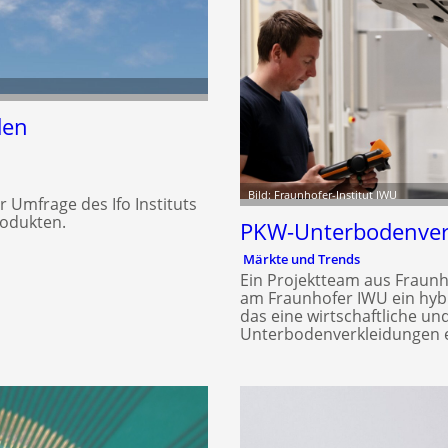
den
Bild: Fraunhofer-Institut IWU
Umfrage des Ifo Instituts
rodukten.
PKW-Unterbodenverk
Märkte und Trends
Ein Projektteam aus Fraun
am Fraunhofer IWU ein hy
das eine wirtschaftliche u
Unterbodenverkleidungen e