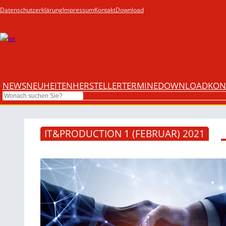
Datenschutzerklärung
Impressum
Kontakt
Download
NEWS
NEUHEITEN
HERSTELLER
TERMINE
DOWNLOAD
KON
Search
IT&PRODUCTION 1 (FEBRUAR) 2021