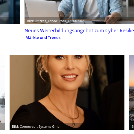
Bild: ©fizkes_AdobeStock_431649902
Neues Weiterbildungsangebot zum Cyber Resilie
Märkte und Trends
Bild: Commvault Systems Gmbh
B