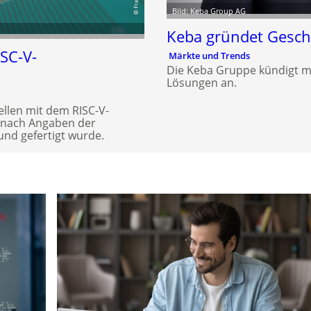
Bild: Keba Group AG
Keba gründet Geschä
ISC-V-
Märkte und Trends
Die Keba Gruppe kündigt mit 
Lösungen an.
tellen mit dem RISC-V-
r nach Angaben der
 und gefertigt wurde.