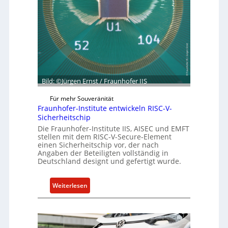
e
e
r
t
R
G
e
e
s
s
i
c
l
h
Bild: ©Jürgen Ernst / Fraunhofer IIS
i
ä
e
f
Für mehr Souveränität
n
t
Fraunhofer-Institute entwickeln RISC-V-
c
s
Sicherheitschip
e
e
Die Fraunhofer-Institute IIS, AISEC und EMFT
A
stellen mit dem RISC-V-Secure-Element
i
einen Sicherheitschip vor, der nach
c
n
Angaben der Beteiligten vollständig in
t
h
Deutschland designt und gefertigt wurde.
e
i
:
Weiterlesen
t
F
f
r
ü
a
r
u