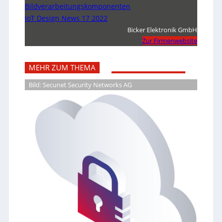
Bildverarbeitungskomponenten
IoT Design News 17 2022
Bicker Elektronik GmbH
Zur Firmenwebsite
MEHR ZUM THEMA
Bild: Secunet Security Networks AG