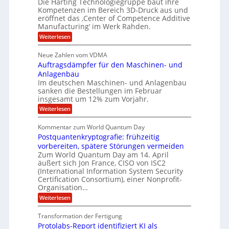
Die Harting Technologiegruppe baut ihre
n
r
g
S
t
Kompetenzen im Bereich 3D-Druck aus und
i
s
a
i
m
eröffnet das ‚Center of Competence Additive
i
6
u
n
m
o
Manufacturing‘ im Werk Rahden.
e
5
t
n
e
r
:
Weiterlesen
M
A
3
e
H
e
p
.
i
s
a
s
r
2
Neue Zahlen vom VDMA
s
r
l
o
i
i
Auftragsdämpfer für den Maschinen- und
t
l
l
g
i
n
Anlagenbau
u
i
w
n
Im deutschen Maschinen- und Anlagenbau
t
g
i
g
o
sanken die Bestellungen im Februar
r
f
e
n
insgesamt um 12% zum Vorjahr.
d
r
ü
C
e
ö
:
Weiterlesen
r
h
f
A
n
i
E
f
u
U
Kommentar zum World Quantum Day
e
n
f
M
f
S
Postquantenkryptografie: frühzeitig
e
t
E
C
t
r
-
vorbereiten, spätere Störungen vermeiden
u
A
K
a
Zum World Quantum Day am 14. April
D
s
o
g
u
äußert sich Jon France, CISO von ISC2
t
o
m
s
n
(International Information System Security
o
p
d
l
m
Certification Consortium), einer Nonprofit-
e
d
ä
l
e
t
Organisation…
m
L
r
e
a
p
:
Weiterlesen
a
O
n
f
r
P
ff
z
e
t
o
i
z
Transformation der Fertigung
r
e
s
c
e
f
Protolabs-Report identifiziert KI als
t
e
i