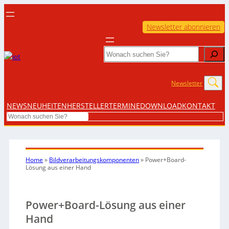
Newsletter abonnieren
Search
Newsletter
NEWS
NEUHEITEN
HERSTELLER
TERMINE
DOWNLOAD
KONTAKT
Search
Home
»
Bildverarbeitungskomponenten
»
Power+Board-
Lösung aus einer Hand
Power+Board-Lösung aus einer
Hand