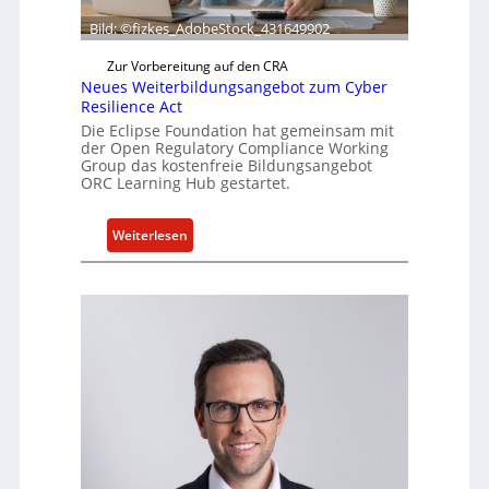
a
Bild: ©fizkes_AdobeStock_431649902
k
t
Zur Vorbereitung auf den CRA
u
Neues Weiterbildungsangebot zum Cyber
e
Resilience Act
l
Die Eclipse Foundation hat gemeinsam mit
l
der Open Regulatory Compliance Working
Group das kostenfreie Bildungsangebot
e
ORC Learning Hub gestartet.
Z
a
:
Weiterlesen
h
N
l
e
e
u
n
e
z
s
u
W
m
e
K
i
I
t
-
e
E
r
i