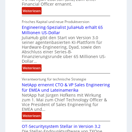
m
Financial Officer ernannt.
g
e
:
Weiterlesen
e
n
R
l
Frisches Kapital und neue Produktversion
y
d
Engineering-Spezialist JuliaHub erhält 65
a
z
Millionen US-Dollar
n
a
JuliaHub gibt den Start von Version 3.0
C
h
seiner agentenbasierten KI-Plattform für
o
l
Hardware-Engineering, Dyad, sowie den
u
e
Abschluss einer Series-B-
r
n
Finanzierungsrunde über 65 Millionen US-
Dollar…
s
i
o
s
:
Weiterlesen
n
t
E
w
k
Verantwortung für technische Strategie
n
i
e
NetApp ernennt CTO & VP Sales Engineering
g
r
i
für EMEA und Lateinamerika
i
d
NetApp hat Jürgen Hofkens mit Wirkung
n
n
zum 1. Mai zum Chief Technology Officer &
F
e
e
Vice President of Sales Engineering für
i
L
e
EMEA und…
n
ö
r
:
Weiterlesen
a
s
i
N
n
u
n
OT-Securitysystem Stellar in Version 3.2
e
z
n
g
Die Stellar-Endpunktsoftware von TXOne