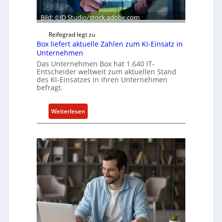
Bild: ©JD Studio/stock.adobe.com
Reifegrad legt zu
Box liefert aktuelle Zahlen zum KI-Einsatz in
Unternehmen
Das Unternehmen Box hat 1.640 IT-
Entscheider weltweit zum aktuellen Stand
des KI-Einsatzes in ihren Unternehmen
befragt.
:
Weiterlesen
B
o
x
l
i
e
f
e
r
t