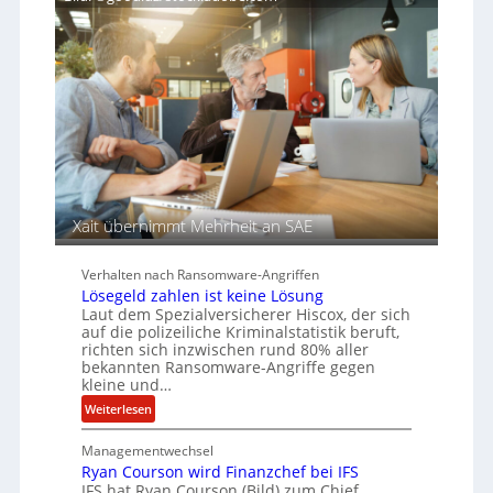
r
T
n
e
s
e
c
a
n
h
u
A
f
g
d
e
e
n
r
c
S
y
p
a
u
Xait übernimmt Mehrheit an SAE
r
r
b
Verhalten nach Ransomware-Angriffen
e
Lösegeld zahlen ist keine Lösung
i
Laut dem Spezialversicherer Hiscox, der sich
t
auf die polizeiliche Kriminalstatistik beruft,
richten sich inzwischen rund 80% aller
e
bekannten Ransomware-Angriffe gegen
n
kleine und…
z
:
Weiterlesen
u
L
s
Managementwechsel
ö
a
Ryan Courson wird Finanzchef bei IFS
s
m
IFS hat Ryan Courson (Bild) zum Chief
e