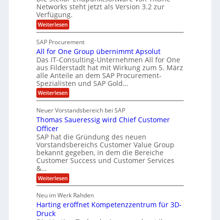
t
c
g
-
Networks steht jetzt als Version 3.2 zur
A
h
Verfügung.
S
p
e
p
:
Weiterlesen
p
f
O
e
T
e
b
SAP Procurement
z
-
r
e
All for One Group übernimmt Apsolut
S
i
n
e
Das IT-Consulting-Unternehmen All for One
i
a
c
e
aus Filderstadt hat mit Wirkung zum 5. März
I
l
u
alle Anteile an dem SAP Procurement-
n
F
r
i
Spezialisten und SAP Gold…
n
i
S
s
:
t
Weiterlesen
t
t
A
y
C
l
s
J
Neuer Vorstandsbereich bei SAP
T
l
y
u
Thomas Saueressig wird Chief Customer
f
s
O
l
o
t
Officer
&
r
e
i
SAP hat die Gründung des neuen
O
V
m
Vorstandsbereichs Customer Value Group
a
n
S
P
bekannt gegeben, in dem die Bereiche
H
e
t
S
Customer Success und Customer Services
G
e
u
&…
r
l
a
b
o
l
:
l
Weiterlesen
u
a
e
T
e
p
r
h
r
Neu im Werk Rahden
ü
i
s
o
h
b
n
Harting eröffnet Kompetenzzentrum für 3D-
m
E
e
V
ä
a
Druck
n
r
e
s
l