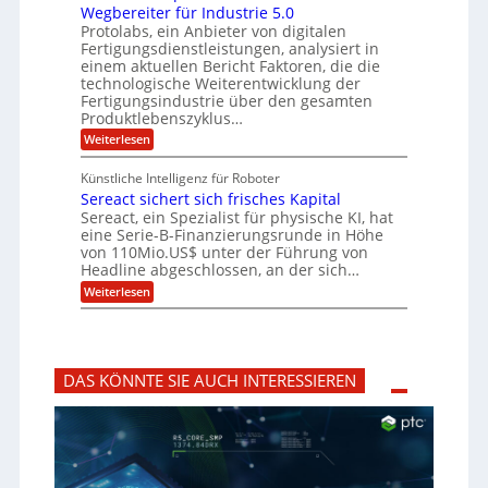
n
ü
q
Wegbereiter für Industrie 5.0
r
t
r
n
u
Protolabs, ein Anbieter von digitalen
r
d
a
a
Fertigungsdienstleistungen, analysiert in
u
e
n
m
m
n
einem aktuellen Bericht Faktoren, die die
t
f
M
e
technologische Weiterentwicklung der
e
ü
a
Fertigungsindustrie über den gesamten
n
r
r
s
k
Produktlebenszyklus…
i
3
c
r
D
:
Weiterlesen
h
k
y
-
P
i
p
a
D
r
n
t
Künstliche Intelligenz für Roboter
r
o
e
o
Sereact sichert sich frisches Kapital
u
t
n
g
c
o
Sereact, ein Spezialist für physische KI, hat
-
r
k
l
u
eine Serie-B-Finanzierungsrunde in Höhe
a
a
n
von 110Mio.US$ unter der Führung von
f
b
d
i
Headline abgeschlossen, an der sich…
s
A
e
:
-
Weiterlesen
n
:
S
R
l
f
e
e
a
r
r
p
g
ü
e
o
e
h
a
r
n
z
DAS KÖNNTE SIE AUCH INTERESSIEREN
c
t
b
e
t
i
a
i
s
d
u
t
i
e
i
c
n
g
h
t
v
e
i
o