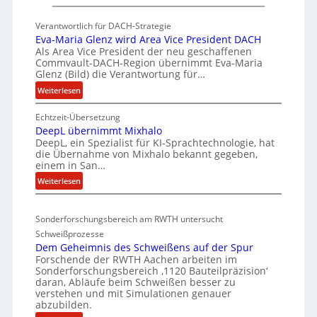
P
c
K
k
Verantwortlich für DACH-Strategie
W
Eva-Maria Glenz wird Area Vice President DACH
e
-
Als Area Vice President der neu geschaffenen
l
Commvault-DACH-Region übernimmt Eva-Maria
U
n
Glenz (Bild) die Verantwortung für…
n
R
:
Weiterlesen
t
I
E
e
S
Echtzeit-Übersetzung
v
r
C
DeepL übernimmt Mixhalo
a
b
DeepL, ein Spezialist für KI-Sprachtechnologie, hat
-
-
o
die Übernahme von Mixhalo bekannt gegeben,
M
V
einem in San…
d
a
-
:
Weiterlesen
e
r
S
D
n
i
i
e
a
v
c
Sonderforschungsbereich am RWTH untersucht
e
G
e
h
Schweißprozesse
p
l
r
Dem Geheimnis des Schweißens auf der Spur
e
L
e
k
Forschende der RWTH Aachen arbeiten im
ü
r
n
Sonderforschungsbereich ‚1120 Bauteilpräzision‘
l
b
h
z
daran, Abläufe beim Schweißen besser zu
e
e
e
w
verstehen und mit Simulationen genauer
i
r
abzubilden.
i
i
n
d