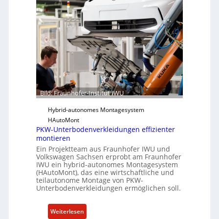
S
n
o
h
f
o
t
f
w
e
a
r
r
-
e
I
u
n
Bild: Fraunhofer-Institut IWU
n
s
d
Hybrid-autonomes Montagesystem
t
K
HAutoMont
i
PKW-Unterbodenverkleidungen effizienter
I
t
montieren
u
Ein Projektteam aus Fraunhofer IWU und
t
Volkswagen Sachsen erprobt am Fraunhofer
e
IWU ein hybrid-autonomes Montagesystem
(HAutoMont), das eine wirtschaftliche und
e
teilautonome Montage von PKW-
n
Unterbodenverkleidungen ermöglichen soll.
t
w
:
Weiterlesen
i