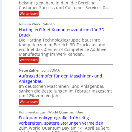
P
bekannt gegeben, in dem die Bereiche
a
e
t
S
Customer Success und Customer Services &…
G
e
H
r
l
a
:
Weiterlesen
u
o
l
T
l
b
u
a
h
Neu im Werk Rahden
e
p
r
e
o
ü
i
Harting eröffnet Kompetenzzentrum für 3D-
s
m
r
b
n
a
Druck
E
h
e
V
s
Die Harting Technologiegruppe baut ihre
n
r
e
S
ä
Kompetenzen im Bereich 3D-Druck aus und
n
r
g
a
l
eröffnet das ‚Center of Competence Additive
i
s
u
i
t
m
Manufacturing‘ im Werk Rahden.
i
e
n
m
o
r
6
:
Weiterlesen
t
n
e
e
H
5
A
3
s
a
e
p
Neue Zahlen vom VDMA
.
M
s
r
s
r
2
i
Auftragsdämpfer für den Maschinen- und
i
t
o
g
i
i
Anlagenbau
l
l
w
n
n
Im deutschen Maschinen- und Anlagenbau
u
l
i
g
sanken die Bestellungen im Februar insgesamt
t
g
r
e
i
um 12% zum Vorjahr.
d
f
r
o
C
ö
:
Weiterlesen
ü
n
h
f
A
r
i
f
e
u
Kommentar zum World Quantum Day
e
n
E
f
n
f
Postquantenkryptografie: frühzeitig
e
t
M
C
U
t
r
vorbereiten, spätere Störungen vermeiden
E
u
K
a
S
Zum World Quantum Day am 14. April äußert
s
o
g
A
-