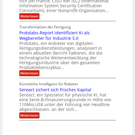
sich Jon France, CISO von ISC2 (International
t
m
s
u
Information System Security Certification
o
D
p
d
m
n
Consortium), einer Nonprofit-Organisation…
e
ä
o
e
t
m
d
:
Weiterlesen
l
r
e
p
P
L
O
l
n
f
o
ff
a
Transformation der Fertigung
z
e
a
s
i
z
r
Protolabs-Report identifiziert KI als
t
t
r
c
e
f
q
Wegbereiter für Industrie 5.0
e
e
n
ü
u
Protolabs, ein Anbieter von digitalen
r
i
t
r
a
Fertigungsdienstleistungen, analysiert in
r
d
n
n
einem aktuellen Bericht Faktoren, die die
u
e
t
a
m
n
technologische Weiterentwicklung der
e
f
m
M
Fertigungsindustrie über den gesamten
n
ü
a
k
e
Produktlebenszyklus…
r
s
r
r
:
Weiterlesen
3
c
y
P
D
h
i
p
r
-
i
t
Künstliche Intelligenz für Roboter
k
o
D
n
o
Sereact sichert sich frisches Kapital
a
t
r
e
g
o
Sereact, ein Spezialist für physische KI, hat
u
n
r
l
c
eine Serie-B-Finanzierungsrunde in Höhe von
-
a
a
k
u
110Mio.US$ unter der Führung von Headline
f
b
n
i
abgeschlossen, an der sich…
s
d
e
:
-
Weiterlesen
A
:
S
R
n
f
e
e
l
r
r
p
a
ü
e
o
g
h