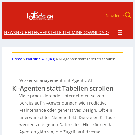
Newsletter
NEWS
NEUHEITEN
HERSTELLER
TERMINE
DOWNLOAD
KONTAKT
Home
»
Industrie 4.0 (I40)
»
KI-Agenten statt
Tabellen scrollen
Wissensmanagement mit Agentic AI
KI-Agenten statt Tabellen scrollen
Viele produzierende Unternehmen setzen
bereits auf KI-Anwendungen wie Predictive
Maintenance oder generatives Design. Oft ein
unerwünschter Nebeneffekt: Die vielen KI-Tools
werden zu eigenen Datensilos. Hier können KI-
Agenten glänzen, die Zugriff auf diverse