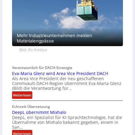
Mehr Industrieunternehmen melden
Materialengpässe
Bild: ifo Institut
Verantwortlich für DACH-Strategie
Eva-Maria Glenz wird Area Vice President DACH
Als Area Vice President der neu geschaffenen
Commvault-DACH-Region übernimmt Eva-Maria Glenz
(Bild) die Verantwortung für…
:
Weiterlesen
E
Echtzeit-Übersetzung
v
DeepL übernimmt Mixhalo
a
DeepL, ein Spezialist für KI-Sprachtechnologie, hat die
-
Übernahme von Mixhalo bekannt gegeben, einem in
M
San…
a
:
Weiterlesen
r