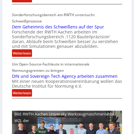
D
i
e
a
Sonderforschungsbereich am RWTH untersucht
e
G
Schweißprozesse
p
l
Dem Geheimnis des Schweißens auf der Spur
L
e
Forschende der RWTH Aachen arbeiten im
ü
n
Sonderforschungsbereich ‚1120 Bauteilpräzision‘
b
z
daran, Abläufe beim Schweißen besser zu verstehen
e
w
und mit Simulationen genauer abzubilden.
r
i
:
Weiterlesen
n
r
D
i
d
Um Open-Source-Fachleute in internationale
e
m
A
m
Normungsgremien zu bringen
m
r
G
DIN und Sovereign Tech Agency arbeiten zusammen
t
e
Mit einer neuen Kooperationsvereinbarung wollen das
e
M
a
Deutsche Institut für Normung e.V.
h
i
V
e
:
Weiterlesen
x
i
i
D
h
c
m
I
a
e
n
N
l
Bild: RWTH Aachen University Werkzeugmaschinenlabor
P
i
u
o
r
WZL der
s
n
e
d
d
s
e
S