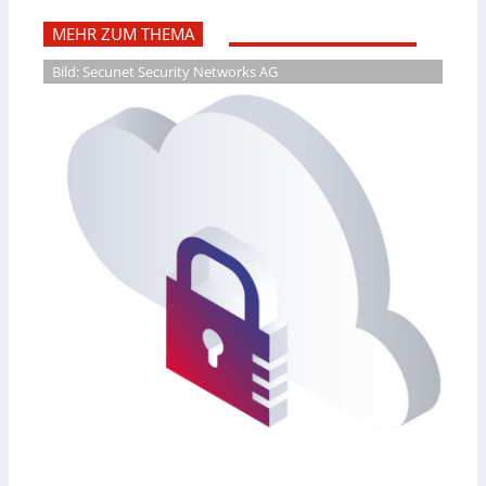
MEHR ZUM THEMA
Bild: Secunet Security Networks AG