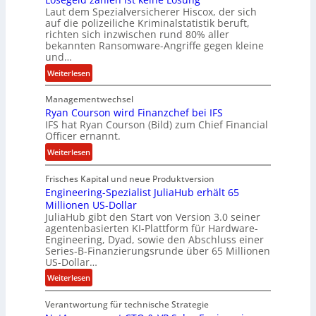
t
Laut dem Spezialversicherer Hiscox, der sich
e
auf die polizeiliche Kriminalstatistik beruft,
n
richten sich inzwischen rund 80% aller
z
bekannten Ransomware-Angriffe gegen kleine
u
und…
s
:
Weiterlesen
a
L
m
Managementwechsel
ö
m
Ryan Courson wird Finanzchef bei IFS
s
e
IFS hat Ryan Courson (Bild) zum Chief Financial
e
Officer ernannt.
n
g
:
Weiterlesen
e
R
l
Frisches Kapital und neue Produktversion
y
d
Engineering-Spezialist JuliaHub erhält 65
a
z
Millionen US-Dollar
n
a
JuliaHub gibt den Start von Version 3.0 seiner
C
h
agentenbasierten KI-Plattform für Hardware-
o
l
Engineering, Dyad, sowie den Abschluss einer
u
e
Series-B-Finanzierungsrunde über 65 Millionen
r
n
US-Dollar…
s
i
:
Weiterlesen
o
s
E
n
t
Verantwortung für technische Strategie
n
w
k