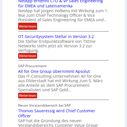
NetApp ernennt CTO & VP Sales Engineering
g
i
e
für EMEA und Lateinamerika
i
r
i
NetApp hat Jürgen Hofkens mit Wirkung zum 1.
n
d
Mai zum Chief Technology Officer & Vice
n
e
President of Sales Engineering für EMEA und…
F
e
e
i
L
:
Weiterlesen
r
n
ö
N
i
OT-Securitysystem Stellar in Version 3.2
a
s
e
n
Die Stellar-Endpunktsoftware von TXOne
n
u
t
g
Networks steht jetzt als Version 3.2 zur
z
n
A
-
Verfügung.
c
g
p
S
:
Weiterlesen
h
p
O
p
e
T
e
e
SAP Procurement
-
f
r
z
All for One Group übernimmt Apsolut
S
b
n
e
Das IT-Consulting-Unternehmen All for One
i
e
c
e
aus Filderstadt hat mit Wirkung zum 5. März
a
u
alle Anteile an dem SAP Procurement-
i
n
l
r
Spezialisten und SAP Gold…
I
n
i
i
:
t
Weiterlesen
F
t
s
A
y
S
C
t
l
s
Neuer Vorstandsbereich bei SAP
T
l
y
J
Thomas Saueressig wird Chief Customer
f
s
O
u
o
t
Officer
&
r
e
l
SAP hat die Gründung des neuen
O
V
m
i
Vorstandsbereichs Customer Value Group
n
S