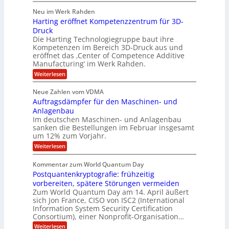
l
b
u
a
h
Neu im Werk Rahden
e
p
r
e
o
ü
i
Harting eröffnet Kompetenzzentrum für 3D-
s
m
r
b
n
a
Druck
E
h
e
V
s
Die Harting Technologiegruppe baut ihre
n
r
e
S
ä
Kompetenzen im Bereich 3D-Druck aus und
n
r
g
a
l
eröffnet das ‚Center of Competence Additive
i
s
u
i
t
m
Manufacturing‘ im Werk Rahden.
i
e
n
m
o
r
6
:
Weiterlesen
t
n
e
e
H
5
A
3
s
a
e
p
Neue Zahlen vom VDMA
.
M
s
r
s
r
2
i
Auftragsdämpfer für den Maschinen- und
i
t
o
g
i
i
Anlagenbau
l
l
w
n
n
Im deutschen Maschinen- und Anlagenbau
u
l
i
g
sanken die Bestellungen im Februar insgesamt
t
g
r
e
i
um 12% zum Vorjahr.
d
f
r
o
C
ö
:
Weiterlesen
ü
n
h
f
A
r
i
f
e
u
Kommentar zum World Quantum Day
e
n
E
f
n
f
Postquantenkryptografie: frühzeitig
e
t
M
C
U
t
r
vorbereiten, spätere Störungen vermeiden
E
u
K
a
S
Zum World Quantum Day am 14. April äußert
s
o
g
A
-
sich Jon France, CISO von ISC2 (International
t
m
s
u
Information System Security Certification
o
D
p
d
m
n
Consortium), einer Nonprofit-Organisation…
e
ä
o
e
t
m
d
:
Weiterlesen
l
r