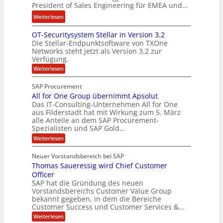
e
President of Sales Engineering für EMEA und…
F
e
e
i
L
:
Weiterlesen
r
n
ö
N
i
OT-Securitysystem Stellar in Version 3.2
a
s
e
n
Die Stellar-Endpunktsoftware von TXOne
n
u
t
g
Networks steht jetzt als Version 3.2 zur
z
n
A
-
Verfügung.
c
g
p
S
:
Weiterlesen
h
p
O
p
e
T
e
e
SAP Procurement
-
f
r
z
All for One Group übernimmt Apsolut
S
b
n
e
Das IT-Consulting-Unternehmen All for One
i
e
c
e
aus Filderstadt hat mit Wirkung zum 5. März
a
u
alle Anteile an dem SAP Procurement-
i
n
l
r
Spezialisten und SAP Gold…
I
n
i
i
:
t
Weiterlesen
F
t
s
A
y
S
C
t
l
s
Neuer Vorstandsbereich bei SAP
T
l
y
J
Thomas Saueressig wird Chief Customer
f
s
O
u
o
t
Officer
&
r
e
l
SAP hat die Gründung des neuen
O
V
m
i
Vorstandsbereichs Customer Value Group
n
S
P
bekannt gegeben, in dem die Bereiche
a
e
t
S
Customer Success und Customer Services &…
G
e
H
r
l
a
:
Weiterlesen
u
o
l
T