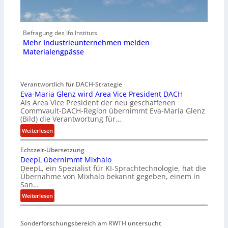
Befragung des Ifo Instituts
Mehr Industrieunternehmen melden
Materialengpässe
Verantwortlich für DACH-Strategie
Eva-Maria Glenz wird Area Vice President DACH
Als Area Vice President der neu geschaffenen
Commvault-DACH-Region übernimmt Eva-Maria Glenz
(Bild) die Verantwortung für…
:
Weiterlesen
E
Echtzeit-Übersetzung
v
DeepL übernimmt Mixhalo
a
DeepL, ein Spezialist für KI-Sprachtechnologie, hat die
-
Übernahme von Mixhalo bekannt gegeben, einem in
M
San…
a
:
Weiterlesen
r
D
i
e
a
Sonderforschungsbereich am RWTH untersucht
e
G