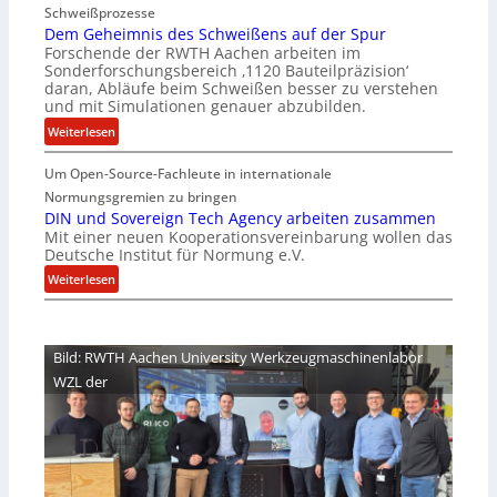
Schweißprozesse
p
l
Dem Geheimnis des Schweißens auf der Spur
L
e
Forschende der RWTH Aachen arbeiten im
ü
n
Sonderforschungsbereich ‚1120 Bauteilpräzision‘
b
z
daran, Abläufe beim Schweißen besser zu verstehen
e
w
und mit Simulationen genauer abzubilden.
r
i
:
Weiterlesen
n
r
D
i
d
Um Open-Source-Fachleute in internationale
e
m
A
m
Normungsgremien zu bringen
m
r
G
DIN und Sovereign Tech Agency arbeiten zusammen
t
e
Mit einer neuen Kooperationsvereinbarung wollen das
e
M
a
Deutsche Institut für Normung e.V.
h
i
V
e
:
Weiterlesen
x
i
i
D
h
c
m
I
a
e
n
N
l
Bild: RWTH Aachen University Werkzeugmaschinenlabor
P
i
u
o
r
WZL der
s
n
e
d
d
s
e
S
i
s
o
d
S
v
e
c
e