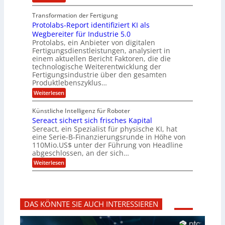
e
p
P
L
O
l
n
f
o
ff
a
Transformation der Fertigung
z
e
a
s
i
z
r
Protolabs-Report identifiziert KI als
t
t
r
c
e
f
q
Wegbereiter für Industrie 5.0
e
e
n
ü
u
Protolabs, ein Anbieter von digitalen
r
i
t
r
a
Fertigungsdienstleistungen, analysiert in
r
d
n
n
einem aktuellen Bericht Faktoren, die die
u
e
t
a
m
n
technologische Weiterentwicklung der
e
f
m
M
Fertigungsindustrie über den gesamten
n
ü
a
k
e
Produktlebenszyklus…
r
s
r
r
:
Weiterlesen
3
c
y
P
D
h
i
p
r
-
i
t
Künstliche Intelligenz für Roboter
k
o
D
n
o
Sereact sichert sich frisches Kapital
a
t
r
e
g
o
Sereact, ein Spezialist für physische KI, hat
u
n
r
l
c
eine Serie-B-Finanzierungsrunde in Höhe von
-
a
a
k
u
110Mio.US$ unter der Führung von Headline
f
b
n
i
abgeschlossen, an der sich…
s
d
e
:
-
Weiterlesen
A
:
S
R
n
f
e
e
l
r
r
p
a
ü
e
o
g
h
a
r
e
z
DAS KÖNNTE SIE AUCH INTERESSIEREN
c
t
n
e
t
i
b
i
s
d
a
t