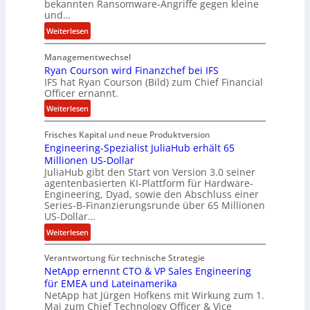
z
bekannten Ransomware-Angriffe gegen kleine
u
und…
s
:
Weiterlesen
a
L
m
Managementwechsel
ö
m
Ryan Courson wird Finanzchef bei IFS
s
e
IFS hat Ryan Courson (Bild) zum Chief Financial
e
Officer ernannt.
n
g
:
Weiterlesen
e
R
l
Frisches Kapital und neue Produktversion
y
d
Engineering-Spezialist JuliaHub erhält 65
a
z
Millionen US-Dollar
n
a
JuliaHub gibt den Start von Version 3.0 seiner
C
h
agentenbasierten KI-Plattform für Hardware-
o
l
Engineering, Dyad, sowie den Abschluss einer
u
e
Series-B-Finanzierungsrunde über 65 Millionen
r
n
US-Dollar…
s
i
:
Weiterlesen
o
s
E
n
t
Verantwortung für technische Strategie
n
w
k
NetApp ernennt CTO & VP Sales Engineering
g
i
e
für EMEA und Lateinamerika
i
r
i
NetApp hat Jürgen Hofkens mit Wirkung zum 1.
n
d
Mai zum Chief Technology Officer & Vice
n