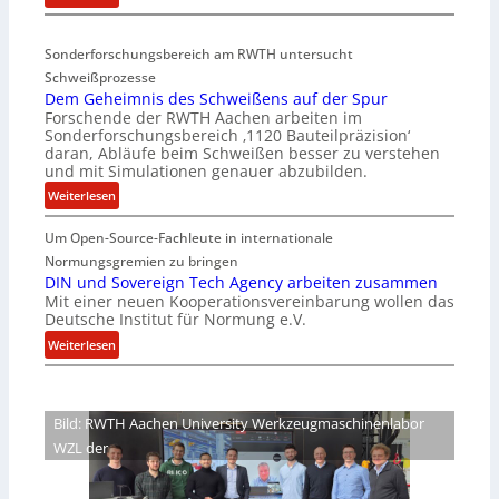
D
i
e
a
Sonderforschungsbereich am RWTH untersucht
e
G
Schweißprozesse
p
l
Dem Geheimnis des Schweißens auf der Spur
L
e
Forschende der RWTH Aachen arbeiten im
ü
n
Sonderforschungsbereich ‚1120 Bauteilpräzision‘
b
z
daran, Abläufe beim Schweißen besser zu verstehen
e
w
und mit Simulationen genauer abzubilden.
r
i
:
Weiterlesen
n
r
D
i
d
Um Open-Source-Fachleute in internationale
e
m
A
m
Normungsgremien zu bringen
m
r
G
DIN und Sovereign Tech Agency arbeiten zusammen
t
e
Mit einer neuen Kooperationsvereinbarung wollen das
e
M
a
Deutsche Institut für Normung e.V.
h
i
V
e
:
Weiterlesen
x
i
i
D
h
c
m
I
a
e
n
N
l
Bild: RWTH Aachen University Werkzeugmaschinenlabor
P
i
u
o
r
WZL der
s
n
e
d
d
s
e
S