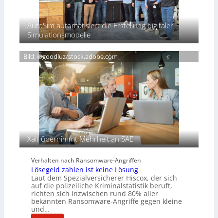
i
s
o
d
S
v
e
AutoSim automatisiert die Erstellung digitaler
c
e
n
Simulationsmodelle
h
r
t
w
e
D
e
i
Bild: ©goodluz/stock.adobe.com
A
i
g
C
ß
n
H
e
T
n
e
s
c
a
h
u
A
f
g
d
e
Xait übernimmt Mehrheit an SAE
e
n
r
c
Verhalten nach Ransomware-Angriffen
S
y
Lösegeld zahlen ist keine Lösung
p
a
Laut dem Spezialversicherer Hiscox, der sich
u
r
auf die polizeiliche Kriminalstatistik beruft,
r
b
richten sich inzwischen rund 80% aller
bekannten Ransomware-Angriffe gegen kleine
e
und…
i