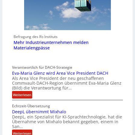
Befragung des Ifo Instituts
Mehr Industrieunternehmen melden
Materialengpässe
Verantwortlich für DACH-Strategie
Eva-Maria Glenz wird Area Vice President DACH
Als Area Vice President der neu geschaffenen
Commvault-DACH-Region übernimmt Eva-Maria Glenz
(Bild) die Verantwortung für…
:
Weiterlesen
E
Echtzeit-Übersetzung
v
DeepL übernimmt Mixhalo
a
DeepL, ein Spezialist für KI-Sprachtechnologie, hat die
-
Übernahme von Mixhalo bekannt gegeben, einem in
M
San…
a
:
Weiterlesen
r