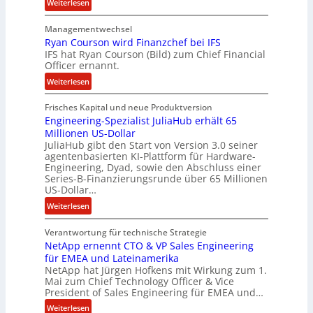
t
:
Weiterlesen
e
L
n
Managementwechsel
ö
z
Ryan Courson wird Finanzchef bei IFS
s
IFS hat Ryan Courson (Bild) zum Chief Financial
u
e
Officer ernannt.
s
g
:
a
Weiterlesen
e
R
m
l
Frisches Kapital und neue Produktversion
y
m
d
Engineering-Spezialist JuliaHub erhält 65
a
e
z
Millionen US-Dollar
n
n
a
JuliaHub gibt den Start von Version 3.0 seiner
C
h
agentenbasierten KI-Plattform für Hardware-
o
l
Engineering, Dyad, sowie den Abschluss einer
u
e
Series-B-Finanzierungsrunde über 65 Millionen
r
n
US-Dollar…
s
i
:
Weiterlesen
o
s
E
n
t
Verantwortung für technische Strategie
n
w
k
NetApp ernennt CTO & VP Sales Engineering
g
i
e
für EMEA und Lateinamerika
i
r
i
NetApp hat Jürgen Hofkens mit Wirkung zum 1.
n
d
Mai zum Chief Technology Officer & Vice
n
e
President of Sales Engineering für EMEA und…
F
e
e
i
L
:
Weiterlesen
r