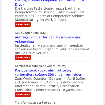
Harting eröffnet Kompetenzzentrum für 3D-
m
r
b
n
a
Druck
E
h
e
V
s
Die Harting Technologiegruppe baut ihre
n
r
e
S
ä
Kompetenzen im Bereich 3D-Druck aus und
n
r
g
a
l
eröffnet das ‚Center of Competence Additive
i
s
u
i
t
m
Manufacturing‘ im Werk Rahden.
i
e
n
m
o
r
6
:
Weiterlesen
t
n
e
e
H
5
A
3
s
a
e
p
Neue Zahlen vom VDMA
.
M
s
r
s
r
2
i
Auftragsdämpfer für den Maschinen- und
i
t
o
g
i
i
Anlagenbau
l
l
w
n
n
Im deutschen Maschinen- und Anlagenbau
u
l
i
g
sanken die Bestellungen im Februar insgesamt
t
g
r
e
i
um 12% zum Vorjahr.
d
f
r
o
C
ö
:
Weiterlesen
ü
n
h
f
A
r
i
f
e
u
Kommentar zum World Quantum Day
e
n
E
f
n
f
Postquantenkryptografie: frühzeitig
e
t
M
C
U
t
r
vorbereiten, spätere Störungen vermeiden
E
u
K
a
S
Zum World Quantum Day am 14. April äußert
s
o
g
A
-
sich Jon France, CISO von ISC2 (International
t
m
s
u
Information System Security Certification
o
D
p
d
m
n
Consortium), einer Nonprofit-Organisation…
e
ä
o
e
t
m
d
:
Weiterlesen
l
r
e
p
P
L
O
l
n
f
o
ff
a
Transformation der Fertigung
z
e
a
s