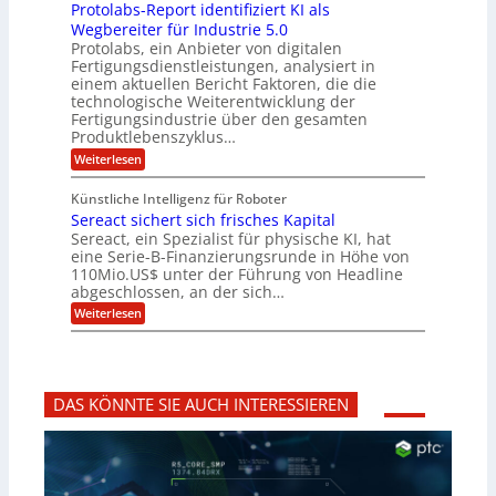
i
z
r
Protolabs-Report identifiziert KI als
t
t
r
c
e
f
q
Wegbereiter für Industrie 5.0
e
e
n
ü
u
Protolabs, ein Anbieter von digitalen
r
i
t
r
a
Fertigungsdienstleistungen, analysiert in
r
d
n
n
einem aktuellen Bericht Faktoren, die die
u
e
t
a
m
n
technologische Weiterentwicklung der
e
f
m
M
Fertigungsindustrie über den gesamten
n
ü
a
k
e
Produktlebenszyklus…
r
s
r
r
:
Weiterlesen
3
c
y
P
D
h
i
p
r
-
i
t
Künstliche Intelligenz für Roboter
k
o
D
n
o
Sereact sichert sich frisches Kapital
a
t
r
e
g
o
Sereact, ein Spezialist für physische KI, hat
u
n
r
l
c
eine Serie-B-Finanzierungsrunde in Höhe von
-
a
a
k
u
110Mio.US$ unter der Führung von Headline
f
b
n
i
abgeschlossen, an der sich…
s
d
e
:
-
Weiterlesen
A
:
S
R
n
f
e
e
l
r
r
p
a
ü
e
o
g
h
a
r
e
z
DAS KÖNNTE SIE AUCH INTERESSIEREN
c
t
n
e
t
i
b
i
s
d
a
t
i
e
u
i
c
n
g
h
t
v