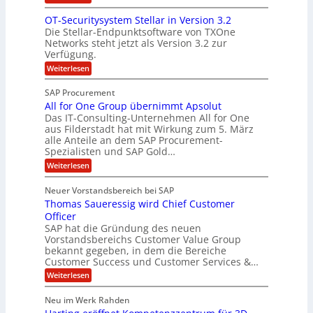
n
ö
N
i
OT-Securitysystem Stellar in Version 3.2
a
s
e
n
Die Stellar-Endpunktsoftware von TXOne
n
u
t
g
Networks steht jetzt als Version 3.2 zur
z
n
A
-
Verfügung.
c
g
p
S
:
Weiterlesen
h
p
O
p
e
T
e
e
SAP Procurement
-
f
r
z
All for One Group übernimmt Apsolut
S
b
n
e
Das IT-Consulting-Unternehmen All for One
i
e
c
e
aus Filderstadt hat mit Wirkung zum 5. März
a
u
alle Anteile an dem SAP Procurement-
i
n
l
r
Spezialisten und SAP Gold…
I
n
i
i
:
t
Weiterlesen
F
t
s
A
y
S
C
t
l
s
Neuer Vorstandsbereich bei SAP
T
l
y
J
Thomas Saueressig wird Chief Customer
f
s
O
u
o
t
Officer
&
r
e
l
SAP hat die Gründung des neuen
O
V
m
i
Vorstandsbereichs Customer Value Group
n
S
P
bekannt gegeben, in dem die Bereiche
a
e
t
S
Customer Success und Customer Services &…
G
e
H
r
l
a
:
Weiterlesen
u
o
l
T
l
b
u
a
h
Neu im Werk Rahden
e
p
r
e
o
ü
i
s