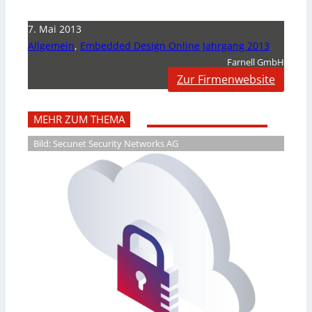
7. Mai 2013
Allgemein
,
Embedded Design Online Jahrgang 2013
Farnell GmbH
Zur Firmenwebsite
MEHR ZUM THEMA
Bild: Secunet Security Networks AG