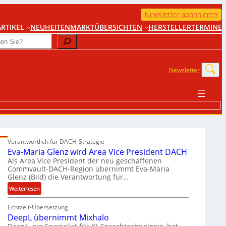
Newsletter abonnieren
RTIKEL
NEUHEITEN
MARKTÜBERSICHTEN
HERSTELLER
TERMINE
Newsletter
Verantwortlich für DACH-Strategie
Eva-Maria Glenz wird Area Vice President DACH
Als Area Vice President der neu geschaffenen
Commvault-DACH-Region übernimmt Eva-Maria
Glenz (Bild) die Verantwortung für…
:
Weiterlesen
E
Echtzeit-Übersetzung
v
DeepL übernimmt Mixhalo
a