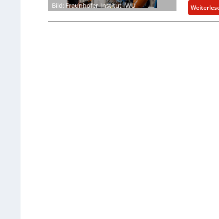
Bild: Fraunhofer-Institut IWU
Weiterles