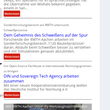
DeepL, ein Spezialist für KI-Sprachtechnologie, hat
-
die Übernahme von Mixhalo bekannt gegeben,
M
einem in San…
a
:
Weiterlesen
r
D
i
e
a
Sonderforschungsbereich am RWTH untersucht
e
G
Schweißprozesse
p
l
Dem Geheimnis des Schweißens auf der Spur
L
e
Forschende der RWTH Aachen arbeiten im
ü
n
Sonderforschungsbereich ‚1120 Bauteilpräzision‘
b
z
daran, Abläufe beim Schweißen besser zu verstehen
und mit Simulationen genauer abzubilden.
e
w
r
i
:
Weiterlesen
n
r
r
D
i
d
Um Open-Source-Fachleute in internationale Normungsgremien
e
m
A
m
zu bringen
m
r
G
DIN und Sovereign Tech Agency arbeiten
t
e
e
zusammen
M
a
h
Mit einer neuen Kooperationsvereinbarung wollen
i
V
das Deutsche Institut für Normung e.V.
e
x
i
i
er
:
Weiterlesen
h
c
m
D
a
e
n
I
Bild: RWTH Aachen University Werkzeugmaschinenlabor
l
P
i
N