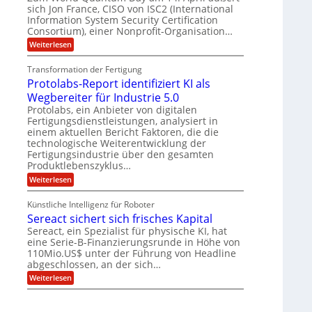
n
p
l
d
m
sich Jon France, CISO von ISC2 (International
e
d
ä
e
l
Information System Security Certification
t
m
r
L
Consortium), einer Nonprofit-Organisation…
e
a
p
O
n
a
:
r
f
Weiterlesen
ff
z
P
e
t
i
z
o
r
c
e
Transformation der Fertigung
e
s
f
e
n
i
Protolabs-Report identifiziert KI als
t
ü
r
t
q
r
n
Wegbereiter für Industrie 5.0
r
u
d
a
Protolabs, ein Anbieter von digitalen
u
a
e
m
Fertigungsdienstleistungen, analysiert in
m
n
n
f
einem aktuellen Bericht Faktoren, die die
t
M
e
ü
e
a
technologische Weiterentwicklung der
r
r
n
s
Fertigungsindustrie über den gesamten
3
i
k
c
Produktlebenszyklus…
D
r
h
k
-
:
Weiterlesen
y
i
a
D
P
p
n
r
r
t
e
Künstliche Intelligenz für Roboter
u
o
o
n
Sereact sichert sich frisches Kapital
c
t
g
-
k
o
r
Sereact, ein Spezialist für physische KI, hat
u
l
a
n
eine Serie-B-Finanzierungsrunde in Höhe von
a
f
d
110Mio.US$ unter der Führung von Headline
b
i
A
abgeschlossen, an der sich…
s
e
n
-
:
Weiterlesen
:
l
R
S
f
a
e
e
r
g
p
r
ü
e