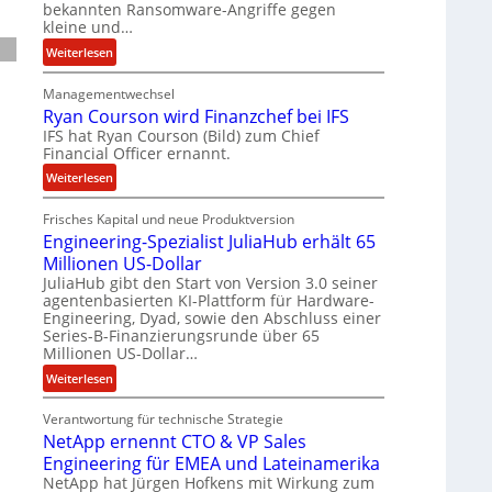
r
bekannten Ransomware-Angriffe gegen
b
kleine und…
e
:
Weiterlesen
i
L
t
Managementwechsel
ö
e
Ryan Courson wird Finanzchef bei IFS
s
n
IFS hat Ryan Courson (Bild) zum Chief
e
z
Financial Officer ernannt.
g
u
e
:
Weiterlesen
s
l
R
a
d
Frisches Kapital und neue Produktversion
y
m
Engineering-Spezialist JuliaHub erhält 65
z
a
m
a
Millionen US-Dollar
n
e
h
JuliaHub gibt den Start von Version 3.0 seiner
C
n
agentenbasierten KI-Plattform für Hardware-
l
o
Engineering, Dyad, sowie den Abschluss einer
e
u
Series-B-Finanzierungsrunde über 65
n
r
Millionen US-Dollar…
i
s
:
Weiterlesen
s
o
E
t
n
Verantwortung für technische Strategie
n
k
w
NetApp ernennt CTO & VP Sales
g
e
i
Engineering für EMEA und Lateinamerika
i
i
r
NetApp hat Jürgen Hofkens mit Wirkung zum
n
n
d