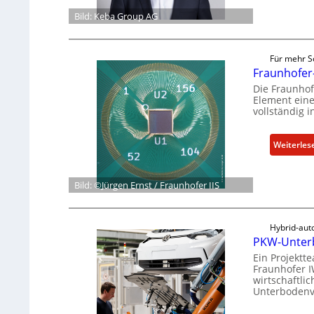
Bild: Keba Group AG
Für mehr S
Fraunhofer-
Die Fraunhof
Element eine
vollständig 
Weiterles
Bild: ©Jürgen Ernst / Fraunhofer IIS
Hybrid-au
PKW-Unterb
Ein Projekt
Fraunhofer 
wirtschaftli
Unterbodenve