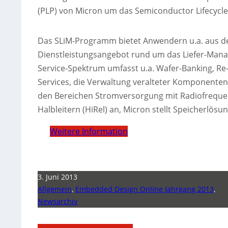
(PLP) von Micron um das Semiconductor Lifecycl
Das SLiM-Programm bietet Anwendern u.a. aus de
Dienstleistungsangebot rund um das Liefer-Manag
Service-Spektrum umfasst u.a. Wafer-Banking, Re
Services, die Verwaltung veralteter Komponenten
den Bereichen Stromversorgung mit Radiofrequen
Halbleitern (HiRel) an, Micron stellt Speicherlösu
Weitere Information
3. Juni 2013
Allgemein
,
Embedded Design Online Jahrgang 2013
,
Newsarchiv