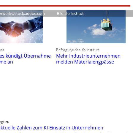
orworks/stock.adobe.com
Bild: ifo Institut
uss
Befragung des Ifo Instituts
ies kündigt Übernahme
Mehr Industrieunternehmen
One an
melden Materialengpässe
egt zu
 aktuelle Zahlen zum KI-Einsatz in Unternehmen