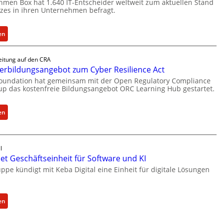
men Box hat 1.640 IT-Entscheider weltweit zum aktuellen Stand
tzes in ihren Unternehmen befragt.
:
en
B
o
eitung auf den CRA
x
erbildungsangebot zum Cyber Resilience Act
l
Foundation hat gemeinsam mit der Open Regulatory Compliance
i
p das kostenfreie Bildungsangebot ORC Learning Hub gestartet.
e
f
:
en
e
N
r
e
t
u
a
l
e
t Geschäftseinheit für Software und KI
k
s
t
ppe kündigt mit Keba Digital eine Einheit für digitale Lösungen
W
u
e
e
i
l
:
en
t
l
K
e
e