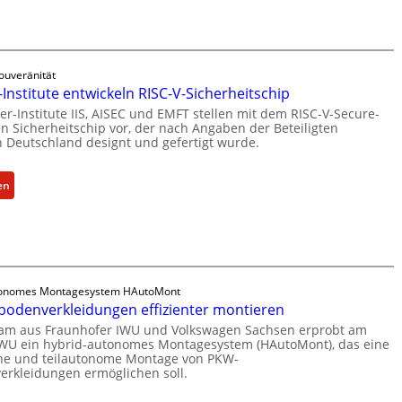
e
r
Z
b
b
a
a
i
h
g
l
l
ouveränität
r
d
Institute entwickeln RISC-V-Sicherheitschip
e
ü
u
n
er-Institute IIS, AISEC und EMFT stellen mit dem RISC-V-Secure-
n
n
n Sicherheitschip vor, der nach Angaben der Beteiligten
z
d
g
in Deutschland designt und gefertigt wurde.
u
e
s
m
t
a
:
en
K
G
n
F
I
e
g
r
-
s
e
a
E
c
b
u
i
h
o
n
n
ä
t
tonomes Montagesystem HAutoMont
h
s
f
odenverkleidungen effizienter montieren
z
o
a
t
u
team aus Fraunhofer IWU und Volkswagen Sachsen erprobt am
f
t
s
IWU ein hybrid-autonomes Montagesystem (HAutoMont), das eine
m
e
z
che und teilautonome Montage von PKW-
e
C
rkleidungen ermöglichen soll.
r
i
i
y
-
n
n