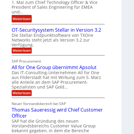
1. Mai zum Chief Technology Officer & Vice
e
e
F
President of Sales Engineering für EMEA
e
L
i
und…
r
ö
n
:
Weiterlesen
i
s
a
N
n
u
n
OT-Securitysystem Stellar in Version 3.2
e
g
n
z
Die Stellar-Endpunktsoftware von TXOne
t
-
g
c
Networks steht jetzt als Version 3.2 zur
A
S
Verfügung.
h
p
p
:
e
Weiterlesen
p
e
O
f
e
T
z
SAP Procurement
b
-
r
i
All for One Group übernimmt Apsolut
S
e
n
a
e
Das IT-Consulting-Unternehmen All for One
i
e
c
l
aus Filderstadt hat mit Wirkung zum 5. März
I
u
n
alle Anteile an dem SAP Procurement-
i
r
F
Spezialisten und SAP Gold…
n
i
s
S
t
t
:
Weiterlesen
t
y
A
C
J
s
l
Neuer Vorstandsbereich bei SAP
T
y
u
l
Thomas Saueressig wird Chief Customer
s
f
O
l
t
o
Officer
&
i
e
r
SAP hat die Gründung des neuen
V
m
O
a
Vorstandsbereichs Customer Value Group
S
n
P
H
t
bekannt gegeben, in dem die Bereiche
e
S
u
e