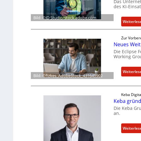
Das Unterneh
des KI-Einsa
Bild: ©JD Studio/stock.adobe.com
Weiterles
Zur Vorber
Neues Weit
Die Eclipse 
Working Grou
Weiterles
Bild: ©fizkes_AdobeStock_431649902
Keba Digita
Keba gründe
Die Keba Gru
an.
Weiterles