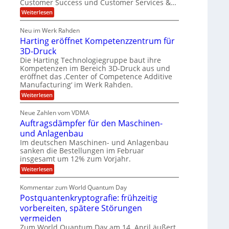
G
Customer Success und Customer Services &…
a
l
r
b
:
Weiterlesen
l
o
l
e
T
a
u
e
h
r
r
p
Neu im Werk Rahden
o
s
i
ü
h
Harting eröffnet Kompetenzzentrum für
m
n
b
E
a
ä
3D-Druck
V
e
s
n
e
l
r
Die Harting Technologiegruppe baut ihre
S
r
g
n
t
Kompetenzen im Bereich 3D-Druck aus und
a
s
i
i
eröffnet das ‚Center of Competence Additive
u
6
i
m
e
Manufacturing‘ im Werk Rahden.
n
o
5
m
r
n
t
e
:
Weiterlesen
M
e
3
A
H
e
s
i
.
p
a
s
Neue Zahlen vom VDMA
r
2
s
r
l
i
Auftragsdämpfer für den Maschinen-
o
t
i
l
g
l
i
und Anlagenbau
n
w
i
u
n
i
Im deutschen Maschinen- und Anlagenbau
g
t
g
o
r
sanken die Bestellungen im Februar
e
f
n
d
insgesamt um 12% zum Vorjahr.
r
ü
C
e
ö
:
Weiterlesen
h
r
f
n
A
i
f
E
u
e
U
Kommentar zum World Quantum Day
n
f
f
M
S
e
Postquantenkryptografie: frühzeitig
t
C
E
t
-
r
u
vorbereiten, spätere Störungen
K
A
a
s
D
o
vermeiden
g
t
u
o
m
s
Zum World Quantum Day am 14. April äußert
o