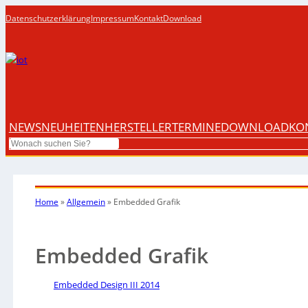
Datenschutzerklärung
Impressum
Kontakt
Download
NEWS
NEUHEITEN
HERSTELLER
TERMINE
DOWNLOAD
KO
Search
Home
»
Allgemein
»
Embedded Grafik
Embedded Grafik
Embedded Design III 2014