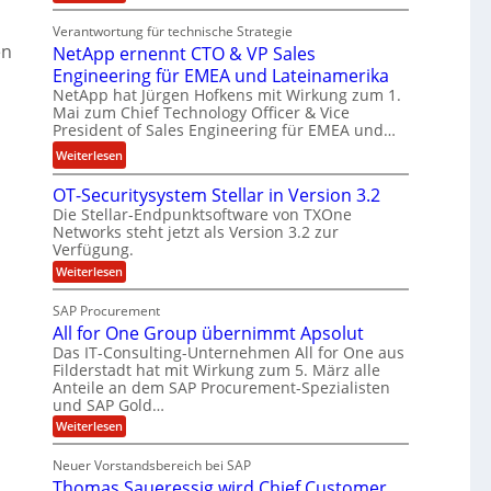
E
t
n
Verantwortung für technische Strategie
n
k
w
en
NetApp ernennt CTO & VP Sales
g
e
i
Engineering für EMEA und Lateinamerika
i
i
r
NetApp hat Jürgen Hofkens mit Wirkung zum 1.
n
n
d
Mai zum Chief Technology Officer & Vice
e
e
F
President of Sales Engineering für EMEA und…
e
L
i
:
Weiterlesen
r
ö
n
N
i
s
a
OT-Securitysystem Stellar in Version 3.2
e
n
u
n
Die Stellar-Endpunktsoftware von TXOne
t
g
n
z
Networks steht jetzt als Version 3.2 zur
A
-
g
c
Verfügung.
p
S
h
:
Weiterlesen
p
p
O
e
e
T
e
SAP Procurement
f
-
r
z
All for One Group übernimmt Apsolut
b
S
n
i
e
Das IT-Consulting-Unternehmen All for One aus
e
e
c
a
Filderstadt hat mit Wirkung zum 5. März alle
i
u
n
l
Anteile an dem SAP Procurement-Spezialisten
I
r
und SAP Gold…
n
i
i
F
t
t
:
s
Weiterlesen
S
y
A
C
t
s
l
Neuer Vorstandsbereich bei SAP
T
J
y
l
Thomas Saueressig wird Chief Customer
s
f
O
u