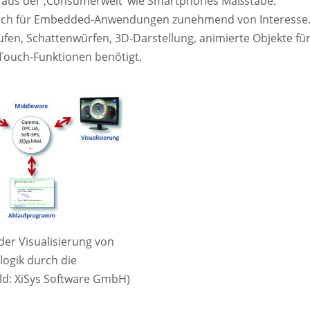
er aus der ‚Consumerwelt‘ wie Smartphones Maßstäbe.
 auch für Embedded-Anwendungen zunehmend von Interesse
fen, Schattenwürfen, 3D-Darstellung, animierte Objekte fü
Touch-Funktionen benötigt.
er Visualisierung von
ogik durch die
ld: XiSys Software GmbH)