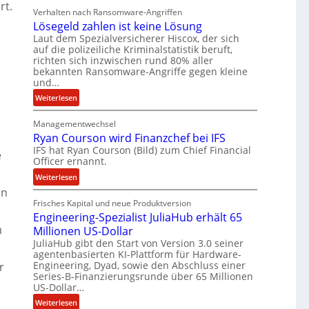
b
rt.
Verhalten nach Ransomware-Angriffen
e
Lösegeld zahlen ist keine Lösung
i
Laut dem Spezialversicherer Hiscox, der sich
t
auf die polizeiliche Kriminalstatistik beruft,
e
richten sich inzwischen rund 80% aller
n
bekannten Ransomware-Angriffe gegen kleine
z
und…
u
:
Weiterlesen
s
L
a
Managementwechsel
ö
m
Ryan Courson wird Finanzchef bei IFS
s
m
IFS hat Ryan Courson (Bild) zum Chief Financial
e
e
e
Officer ernannt.
g
n
e
:
Weiterlesen
l
R
in
d
Frisches Kapital und neue Produktversion
y
Engineering-Spezialist JuliaHub erhält 65
z
a
m
a
Millionen US-Dollar
n
h
JuliaHub gibt den Start von Version 3.0 seiner
C
agentenbasierten KI-Plattform für Hardware-
l
o
Engineering, Dyad, sowie den Abschluss einer
r
e
u
Series-B-Finanzierungsrunde über 65 Millionen
n
r
US-Dollar…
i
s
:
Weiterlesen
s
o