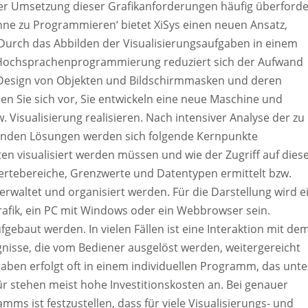
r Umsetzung dieser Grafikanforderungen häufig überforde
hne zu Programmieren‘ bietet XiSys einen neuen Ansatz,
 Durch das Abbilden der Visualisierungsaufgaben in einem
 Hochsprachenprogrammierung reduziert sich der Aufwand
he Design von Objekten und Bildschirmmasken und deren
en Sie sich vor, Sie entwickeln eine neue Maschine und
isualisierung realisieren. Nach intensiver Analyse der zu
enden Lösungen werden sich folgende Kernpunkte
aten visualisiert werden müssen und wie der Zugriff auf dies
Wertebereiche, Grenzwerte und Datentypen ermittelt bzw.
rwaltet und organisiert werden. Für die Darstellung wird e
afik, ein PC mit Windows oder ein Webbrowser sein.
aut werden. In vielen Fällen ist eine Interaktion mit de
ignisse, die vom Bediener ausgelöst werden, weitergereicht
aben erfolgt oft in einem individuellen Programm, das unte
ür stehen meist hohe Investitionskosten an. Bei genauer
s ist festzustellen, dass für viele Visualisierungs- und