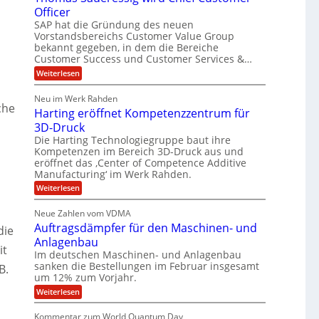
t
o
Officer
&
l
e
r
SAP hat die Gründung des neuen
V
i
m
O
Vorstandsbereichs Customer Value Group
S
n
P
a
t
bekannt gegeben, in dem die Bereiche
e
S
H
e
G
Customer Success und Customer Services &…
a
l
u
r
:
Weiterlesen
l
o
l
b
T
a
u
e
h
e
r
p
Neu im Werk Rahden
o
s
i
che
r
ü
Harting eröffnet Kompetenzzentrum für
m
n
b
E
h
a
3D-Druck
V
e
s
n
ä
e
r
Die Harting Technologiegruppe baut ihre
S
r
g
n
l
Kompetenzen im Bereich 3D-Druck aus und
a
s
i
i
t
eröffnet das ‚Center of Competence Additive
u
i
m
e
Manufacturing‘ im Werk Rahden.
n
6
o
m
r
n
t
e
:
Weiterlesen
5
e
3
A
H
e
M
s
.
p
a
s
Neue Zahlen vom VDMA
r
i
2
s
r
i
Auftragsdämpfer für den Maschinen- und
o
t
i
die
l
g
l
i
Anlagenbau
n
w
l
u
n
it
i
Im deutschen Maschinen- und Anlagenbau
g
i
t
g
r
sanken die Bestellungen im Februar insgesamt
B.
e
f
o
d
um 12% zum Vorjahr.
r
ü
C
n
ö
:
Weiterlesen
h
r
e
f
A
i
f
E
n
u
e
Kommentar zum World Quantum Day
n