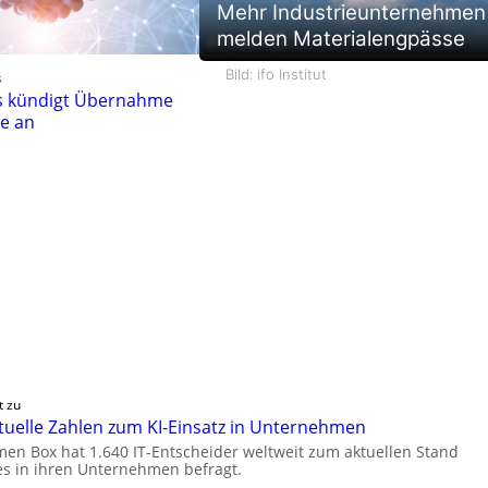
Mehr Industrieunternehmen
melden Materialengpässe
Bild: ifo Institut
s
es kündigt Übernahme
ne an
t zu
ktuelle Zahlen zum KI-Einsatz in Unternehmen
en Box hat 1.640 IT-Entscheider weltweit zum aktuellen Stand
es in ihren Unternehmen befragt.