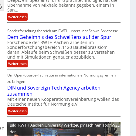
DeepL, ein Spezialist für KI-Sprachtechnologie, hat die
-
Übernahme von Mixhalo bekannt gegeben, einem in
M
San…
a
:
Weiterlesen
r
D
i
e
a
Sonderforschungsbereich am RWTH untersucht Schweißprozesse
e
G
Dem Geheimnis des Schweißens auf der Spur
p
l
Forschende der RWTH Aachen arbeiten im
L
e
Sonderforschungsbereich ‚1120 Bauteilpräzision‘
ü
daran, Abläufe beim Schweißen besser zu verstehen
n
und mit Simulationen genauer abzubilden.
b
z
e
:
w
Weiterlesen
r
D
i
n
Um Open-Source-Fachleute in internationale Normungsgremien
e
r
i
m
d
zu bringen
m
G
A
DIN und Sovereign Tech Agency arbeiten
m
e
r
zusammen
t
h
e
Mit einer neuen Kooperationsvereinbarung wollen das
M
Deutsche Institut für Normung e.V.
e
a
i
i
V
:
Weiterlesen
x
m
i
D
h
n
c
I
Bild: RWTH Aachen University Werkzeugmaschinenlabor WZL
a
i
e
en
N
der
l
s
P
u