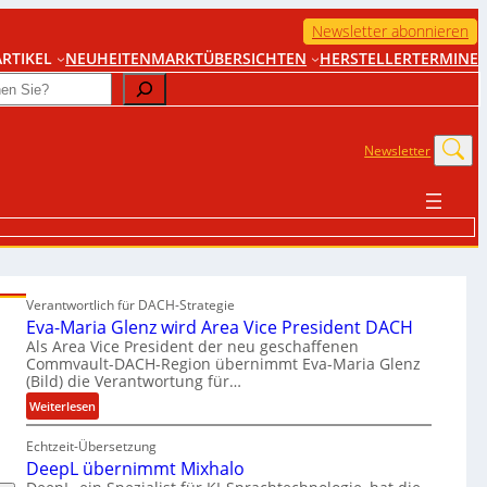
Newsletter abonnieren
RTIKEL
NEUHEITEN
MARKTÜBERSICHTEN
HERSTELLER
TERMINE
Newsletter
Verantwortlich für DACH-Strategie
Eva-Maria Glenz wird Area Vice President DACH
Als Area Vice President der neu geschaffenen
Commvault-DACH-Region übernimmt Eva-Maria Glenz
(Bild) die Verantwortung für…
:
Weiterlesen
E
Echtzeit-Übersetzung
v
DeepL übernimmt Mixhalo
a