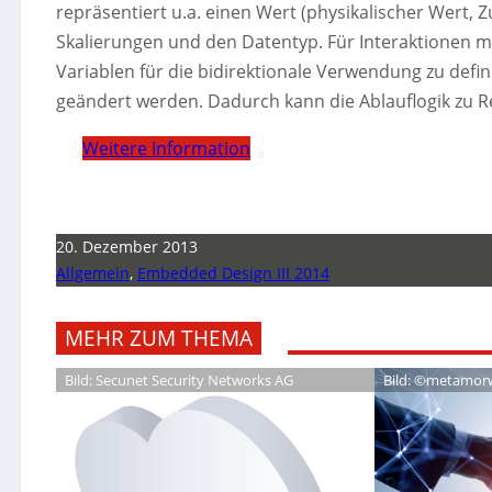
repräsentiert u.a. einen Wert (physikalischer Wert, Z
Skalierungen und den Datentyp. Für Interaktionen mi
Variablen für die bidirektionale Verwendung zu defi
geändert werden. Dadurch kann die Ablauflogik zu R
Weitere Information
20. Dezember 2013
Allgemein
,
Embedded Design III 2014
MEHR ZUM THEMA
Bild: Secunet Security Networks AG
Bild: ©metamor