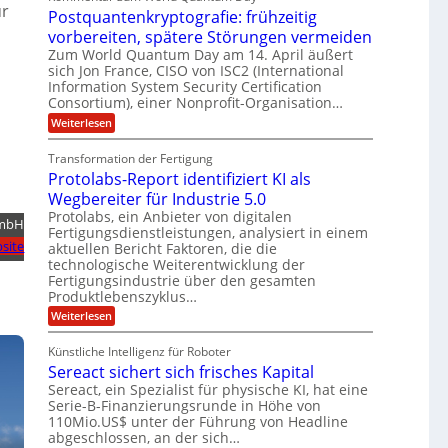
f
f
M
U
ür
e
Postquantenkryptografie: frühzeitig
t
C
E
t
S
r
u
vorbereiten, spätere Störungen vermeiden
K
A
-
a
s
o
Zum World Quantum Day am 14. April äußert
g
t
u
D
m
sich Jon France, CISO von ISC2 (International
s
o
n
p
o
Information System Security Certification
d
m
e
d
ä
l
Consortium), einer Nonprofit-Organisation…
e
t
m
r
L
l
:
Weiterlesen
e
p
O
P
n
a
a
f
ff
o
z
e
t
Transformation der Fertigung
i
r
s
z
r
c
e
Protolabs-Report identifiziert KI als
t
e
f
e
q
n
i
Wegbereiter für Industrie 5.0
ü
r
u
t
r
n
Protolabs, ein Anbieter von digitalen
a
r
GmbH
d
Fertigungsdienstleistungen, analysiert in einem
a
n
u
e
site
aktuellen Bericht Faktoren, die die
t
m
m
n
e
technologische Weiterentwicklung der
f
M
e
n
ü
Fertigungsindustrie über den gesamten
a
r
k
r
Produktlebenszyklus…
s
r
3
i
c
:
Weiterlesen
y
D
h
k
P
p
-
i
r
t
a
D
Künstliche Intelligenz für Roboter
n
o
o
r
e
Sereact sichert sich frisches Kapital
t
g
u
n
o
r
Sereact, ein Spezialist für physische KI, hat eine
c
-
l
a
k
Serie-B-Finanzierungsrunde in Höhe von
u
a
f
110Mio.US$ unter der Führung von Headline
n
b
i
abgeschlossen, an der sich…
d
s
e