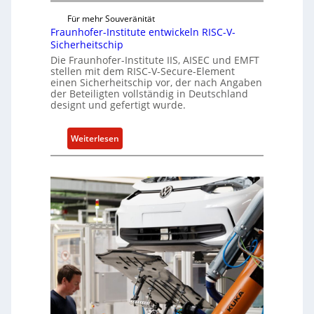
e
f
n
Für mehr Souveränität
t
Fraunhofer-Institute entwickeln RISC-V-
c
s
Sicherheitschip
e
e
Die Fraunhofer-Institute IIS, AISEC und EMFT
A
i
stellen mit dem RISC-V-Secure-Element
c
einen Sicherheitschip vor, der nach Angaben
n
t
der Beteiligten vollständig in Deutschland
h
designt und gefertigt wurde.
e
i
:
Weiterlesen
t
F
f
r
ü
a
r
u
S
n
o
h
f
o
t
f
w
e
a
r
r
-
e