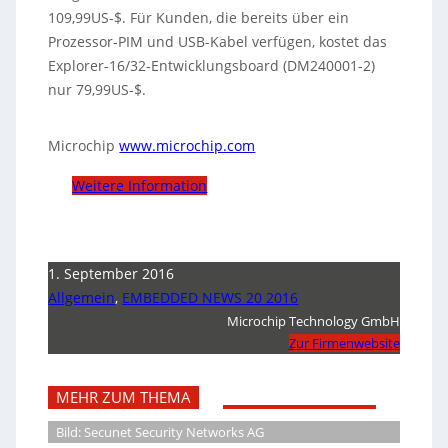
109,99US-$. Für Kunden, die bereits über ein
Prozessor-PIM und USB-Kabel verfügen, kostet das
Explorer-16/32-Entwicklungsboard (DM240001-2)
nur 79,99US-$.
Microchip
www.microchip.com
Weitere Information
1. September 2016
Allgemein
,
EMBEDDED NEWS 20 2016
Microchip Technology GmbH
Zur Firmenwebsite
MEHR ZUM THEMA
Bild: Secunet Security Networks AG