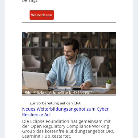
befragt.
:
Weiterlesen
B
o
x
l
i
e
f
e
r
t
a
k
Bild: ©fizkes_AdobeStock_431649902
t
Zur Vorbereitung auf den CRA
u
Neues Weiterbildungsangebot zum Cyber
e
Resilience Act
l
Die Eclipse Foundation hat gemeinsam mit
l
der Open Regulatory Compliance Working
Group das kostenfreie Bildungsangebot ORC
e
Learning Hub gestartet.
Z