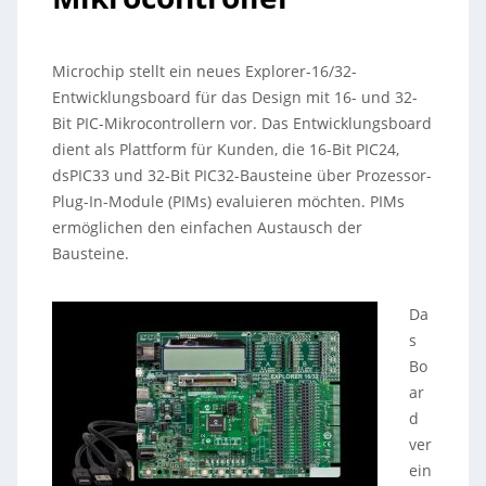
Microchip stellt ein neues Explorer-16/32-
Entwicklungsboard für das Design mit 16- und 32-
Bit PIC-Mikrocontrollern vor. Das Entwicklungsboard
dient als Plattform für Kunden, die 16-Bit PIC24,
dsPIC33 und 32-Bit PIC32-Bausteine über Prozessor-
Plug-In-Module (PIMs) evaluieren möchten. PIMs
ermöglichen den einfachen Austausch der
Bausteine.
Da
s
Bo
ar
d
ver
ein