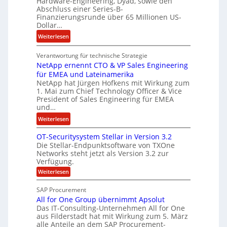
Hardware-Engineering, Dyad, sowie den
u
e
Abschluss einer Series-B-
r
n
Finanzierungsrunde über 65 Millionen US-
Dollar…
s
i
o
s
:
Weiterlesen
n
t
E
w
k
Verantwortung für technische Strategie
n
i
e
NetApp ernennt CTO & VP Sales Engineering
g
r
i
für EMEA und Lateinamerika
i
d
NetApp hat Jürgen Hofkens mit Wirkung zum
n
n
1. Mai zum Chief Technology Officer & Vice
F
e
e
President of Sales Engineering für EMEA
i
L
e
und…
n
ö
r
:
Weiterlesen
a
s
i
N
n
u
n
OT-Securitysystem Stellar in Version 3.2
e
z
n
g
Die Stellar-Endpunktsoftware von TXOne
t
c
g
-
Networks steht jetzt als Version 3.2 zur
A
h
Verfügung.
S
p
e
p
:
Weiterlesen
p
f
O
e
T
e
b
SAP Procurement
z
-
r
e
All for One Group übernimmt Apsolut
S
i
n
e
Das IT-Consulting-Unternehmen All for One
i
a
c
e
aus Filderstadt hat mit Wirkung zum 5. März
I
l
u
alle Anteile an dem SAP Procurement-
n
F