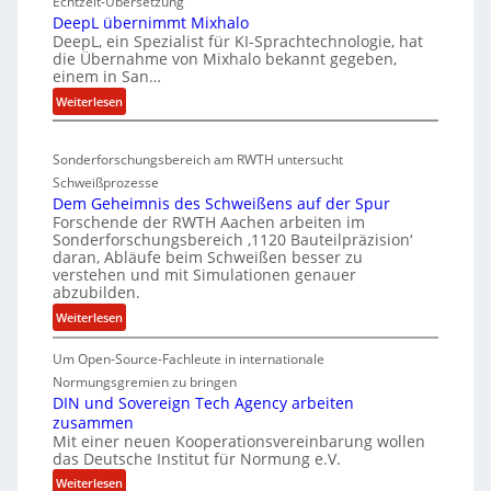
Echtzeit-Übersetzung
v
r
C
DeepL übernimmt Mixhalo
a
b
-
DeepL, ein Spezialist für KI-Sprachtechnologie, hat
-
o
die Übernahme von Mixhalo bekannt gegeben,
V
M
einem in San…
d
a
-
:
Weiterlesen
e
r
S
D
n
i
i
e
a
v
c
Sonderforschungsbereich am RWTH untersucht
e
G
e
h
Schweißprozesse
p
l
r
e
Dem Geheimnis des Schweißens auf der Spur
L
e
k
Forschende der RWTH Aachen arbeiten im
r
ü
n
Sonderforschungsbereich ‚1120 Bauteilpräzision‘
l
h
b
z
daran, Abläufe beim Schweißen besser zu
e
e
e
w
verstehen und mit Simulationen genauer
i
r
abzubilden.
i
i
n
d
r
t
:
Weiterlesen
i
u
d
D
s
m
n
A
Um Open-Source-Fachleute in internationale
e
c
m
r
g
m
Normungsgremien zu bringen
h
t
e
G
e
DIN und Sovereign Tech Agency arbeiten
i
M
a
zusammen
e
n
p
i
V
Mit einer neuen Kooperationsvereinbarung wollen
h
e
x
das Deutsche Institut für Normung e.V.
i
e
ff
h
c
:
i
Weiterlesen