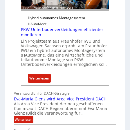
I
u
n
Bild: Fraunhofer-Institut IWU
n
s
d
Hybrid-autonomes Montagesystem
t
K
HAutoMont
i
I
PKW-Unterbodenverkleidungen effizienter
t
montieren
u
Ein Projektteam aus Fraunhofer IWU und
t
Volkswagen Sachsen erprobt am Fraunhofer
e
IWU ein hybrid-autonomes Montagesystem
(HAutoMont), das eine wirtschaftliche und
e
teilautonome Montage von PKW-
n
Unterbodenverkleidungen ermöglichen soll.
t
w
:
Weiterlesen
i
P
c
K
k
Verantwortlich für DACH-Strategie
W
e
Eva-Maria Glenz wird Area Vice President DACH
-
Als Area Vice President der neu geschaffenen
l
Commvault-DACH-Region übernimmt Eva-Maria
U
n
Glenz (Bild) die Verantwortung für…
n
R
:
Weiterlesen
t
I
E
e
S