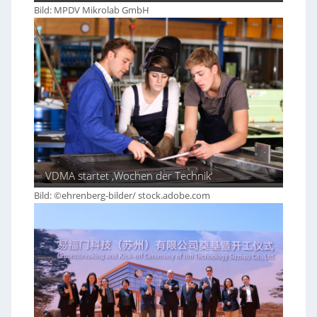
Bild: MPDV Mikrolab GmbH
VDMA startet ‚Wochen der Technik‘
Bild: ©ehrenberg-bilder/ stock.adobe.com