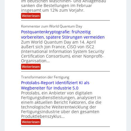
Im deutschen Maschinen- und Anlagenbau
t
g
i
g
o
sanken die Bestellungen im Februar
r
f
e
n
insgesamt um 12% zum Vorjahr.
d
r
ü
C
e
ö
:
Weiterlesen
r
h
f
A
n
i
E
f
u
U
Kommentar zum World Quantum Day
e
n
f
M
f
S
Postquantenkryptografie: frühzeitig
e
t
E
C
t
r
-
vorbereiten, spätere Störungen vermeiden
u
A
K
a
Zum World Quantum Day am 14. April
D
s
o
g
u
äußert sich Jon France, CISO von ISC2
t
o
m
s
n
(International Information System Security
o
p
d
l
m
Certification Consortium), einer Nonprofit-
e
d
ä
l
e
t
Organisation…
m
L
r
e
a
p
:
Weiterlesen
a
O
n
f
r
P
ff
z
e
t
o
i
z
Transformation der Fertigung
r
e
s
c
e
f
Protolabs-Report identifiziert KI als
t
e
i
n
ü
q
Wegbereiter für Industrie 5.0
r
t
r
n
u
Protolabs, ein Anbieter von digitalen
r
d
a
a
Fertigungsdienstleistungen, analysiert in
u
e
n
m
m
n
einem aktuellen Bericht Faktoren, die die
t
f
M
e
technologische Weiterentwicklung der
e
ü
a
Fertigungsindustrie über den gesamten
n
r
r
s
k
Produktlebenszyklus…
i
3
c
r
D
:
Weiterlesen
h
k
y
-
P
i
p
a
D
r
n