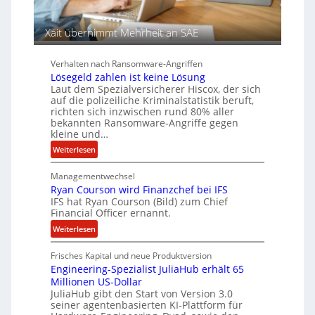
S
y
p
a
u
Xait übernimmt Mehrheit an SAE
r
r
b
Verhalten nach Ransomware-Angriffen
e
Lösegeld zahlen ist keine Lösung
i
Laut dem Spezialversicherer Hiscox, der sich
t
auf die polizeiliche Kriminalstatistik beruft,
e
richten sich inzwischen rund 80% aller
n
bekannten Ransomware-Angriffe gegen
kleine und…
z
u
:
Weiterlesen
s
L
a
Managementwechsel
ö
m
Ryan Courson wird Finanzchef bei IFS
s
IFS hat Ryan Courson (Bild) zum Chief
m
e
Financial Officer ernannt.
e
g
n
:
Weiterlesen
e
R
l
Frisches Kapital und neue Produktversion
y
d
Engineering-Spezialist JuliaHub erhält 65
a
z
Millionen US-Dollar
n
a
JuliaHub gibt den Start von Version 3.0
C
h
seiner agentenbasierten KI-Plattform für
o
l