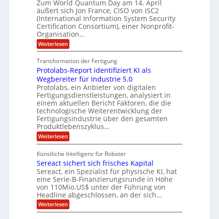
Zum World Quantum Day am 14. April
D
s
o
g
u
äußert sich Jon France, CISO von ISC2
t
o
m
s
n
(International Information System Security
o
p
d
l
m
Certification Consortium), einer Nonprofit-
e
d
ä
l
e
t
Organisation…
m
L
r
e
a
p
:
Weiterlesen
a
O
n
f
r
P
ff
z
e
t
o
i
z
Transformation der Fertigung
r
e
s
c
e
f
Protolabs-Report identifiziert KI als
t
e
i
n
ü
q
Wegbereiter für Industrie 5.0
r
t
r
n
u
Protolabs, ein Anbieter von digitalen
r
d
a
a
Fertigungsdienstleistungen, analysiert in
u
e
n
m
m
n
einem aktuellen Bericht Faktoren, die die
t
f
M
e
technologische Weiterentwicklung der
e
ü
a
Fertigungsindustrie über den gesamten
n
r
r
s
k
Produktlebenszyklus…
i
3
c
r
D
:
Weiterlesen
h
k
y
-
P
i
p
a
D
r
n
t
Künstliche Intelligenz für Roboter
r
o
e
o
Sereact sichert sich frisches Kapital
u
t
n
g
c
o
Sereact, ein Spezialist für physische KI, hat
-
r
k
l
u
eine Serie-B-Finanzierungsrunde in Höhe
a
a
n
von 110Mio.US$ unter der Führung von
f
b
d
i
Headline abgeschlossen, an der sich…
s
A
e
:
-
Weiterlesen
n
:
S
R
l
f
e
e
a