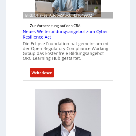
f
e
r
Bild: ©fizkes_AdobeStock_431649902
t
Zur Vorbereitung auf den CRA
a
Neues Weiterbildungsangebot zum Cyber
k
Resilience Act
t
Die Eclipse Foundation hat gemeinsam mit
u
der Open Regulatory Compliance Working
e
Group das kostenfreie Bildungsangebot
l
ORC Learning Hub gestartet.
l
e
:
Weiterlesen
Z
N
a
e
h
u
l
e
e
s
n
W
z
e
u
i
m
t
K