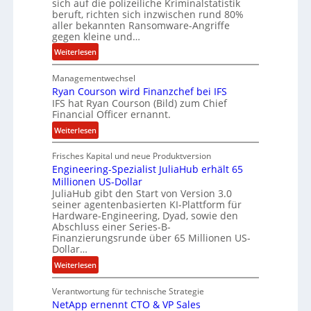
sich auf die polizeiliche Kriminalstatistik
a
u
beruft, richten sich inzwischen rund 80%
r
r
aller bekannten Ransomware-Angriffe
b
gegen kleine und…
e
:
Weiterlesen
i
L
t
Managementwechsel
ö
e
Ryan Courson wird Finanzchef bei IFS
s
n
IFS hat Ryan Courson (Bild) zum Chief
e
z
Financial Officer ernannt.
g
u
:
Weiterlesen
e
s
R
l
a
Frisches Kapital und neue Produktversion
y
d
m
Engineering-Spezialist JuliaHub erhält 65
a
z
m
Millionen US-Dollar
n
a
e
JuliaHub gibt den Start von Version 3.0
C
h
n
seiner agentenbasierten KI-Plattform für
o
l
Hardware-Engineering, Dyad, sowie den
u
e
Abschluss einer Series-B-
r
n
Finanzierungsrunde über 65 Millionen US-
Dollar…
s
i
o
s
:
Weiterlesen
n
t
E
w
k
Verantwortung für technische Strategie
n
i
e
NetApp ernennt CTO & VP Sales
g