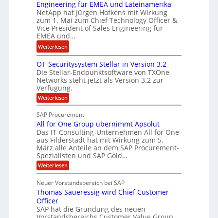
r
i
Engineering für EMEA und Lateinamerika
i
d
NetApp hat Jürgen Hofkens mit Wirkung
n
n
zum 1. Mai zum Chief Technology Officer &
F
e
e
Vice President of Sales Engineering für
i
L
e
EMEA und…
n
ö
r
:
Weiterlesen
a
s
i
N
n
u
n
OT-Securitysystem Stellar in Version 3.2
e
z
n
g
Die Stellar-Endpunktsoftware von TXOne
t
c
g
-
Networks steht jetzt als Version 3.2 zur
A
h
Verfügung.
S
p
e
p
:
Weiterlesen
p
f
O
e
T
e
b
SAP Procurement
z
-
r
e
All for One Group übernimmt Apsolut
S
i
n
e
Das IT-Consulting-Unternehmen All for One
i
a
c
e
aus Filderstadt hat mit Wirkung zum 5.
I
l
u
März alle Anteile an dem SAP Procurement-
n
F
r
i
Spezialisten und SAP Gold…
n
i
S
s
:
t
Weiterlesen
t
t
A
y
C
l
s
J
Neuer Vorstandsbereich bei SAP
T
l
y
u
Thomas Saueressig wird Chief Customer
f
s
O
l
o
t
Officer
&
r
e
i
SAP hat die Gründung des neuen
O
V
m
Vorstandsbereichs Customer Value Group
a