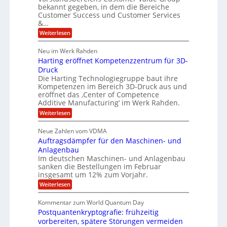
n
S
P
bekannt gegeben, in dem die Bereiche
H
e
t
S
Customer Success und Customer Services
G
e
u
&…
r
l
a
b
o
l
:
l
Weiterlesen
u
a
e
T
e
p
r
h
r
Neu im Werk Rahden
ü
i
s
o
h
b
n
Harting eröffnet Kompetenzzentrum für 3D-
m
E
e
V
ä
a
Druck
n
r
e
s
l
Die Harting Technologiegruppe baut ihre
n
r
g
S
t
Kompetenzen im Bereich 3D-Druck aus und
i
s
a
i
m
eröffnet das ‚Center of Competence
i
6
u
n
m
o
Additive Manufacturing‘ im Werk Rahden.
e
5
t
n
e
r
:
Weiterlesen
M
A
3
e
H
e
p
.
i
s
a
s
r
2
Neue Zahlen vom VDMA
s
r
l
o
i
i
Auftragsdämpfer für den Maschinen- und
t
l
l
g
i
n
Anlagenbau
u
i
w
n
Im deutschen Maschinen- und Anlagenbau
t
g
i
g
o
sanken die Bestellungen im Februar
r
f
e
n
insgesamt um 12% zum Vorjahr.
d
r
ü
C
e
ö
:
Weiterlesen
r
h
f
A
n
i
E
f
u
U
Kommentar zum World Quantum Day
e
n
f
M
f
S
Postquantenkryptografie: frühzeitig
e
t
E
C
t
r
-
vorbereiten, spätere Störungen vermeiden
u
A
K
a