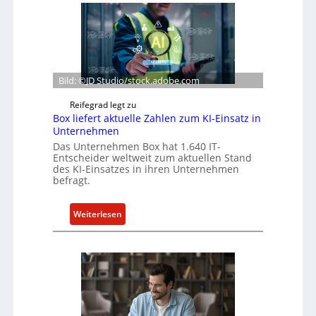
Bild: ©JD Studio/stock.adobe.com
Reifegrad legt zu
Box liefert aktuelle Zahlen zum KI-Einsatz in
Unternehmen
Das Unternehmen Box hat 1.640 IT-
Entscheider weltweit zum aktuellen Stand
des KI-Einsatzes in ihren Unternehmen
befragt.
:
Weiterlesen
B
o
x
l
i
e