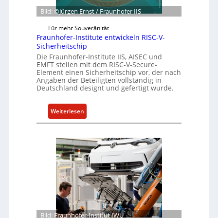
G
n
b
Bild: ©Jürgen Ernst / Fraunhofer IIS
e
e
s
r
Für mehr Souveränität
c
Fraunhofer-Institute entwickeln RISC-V-
R
h
Sicherheitschip
e
ä
Die Fraunhofer-Institute IIS, AISEC und
s
EMFT stellen mit dem RISC-V-Secure-
f
i
Element einen Sicherheitschip vor, der nach
t
l
Angaben der Beteiligten vollständig in
s
Deutschland designt und gefertigt wurde.
i
e
e
i
n
:
Weiterlesen
n
c
F
h
e
r
e
A
a
i
c
u
t
t
n
f
h
ü
o
r
f
S
e
o
r
Bild: Fraunhofer-Institut IWU