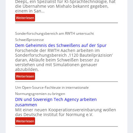
DeepL, ein Spezialist für KI-Sprachtechnologie, hat
I
-
o
die Übernahme von Mixhalo bekannt gegeben,
S
M
einem in San…
d
a
C
:
Weiterlesen
e
r
-
D
n
i
V
e
a
v
-
Sonderforschungsbereich am RWTH untersucht
e
G
e
S
Schweißprozesse
p
l
r
i
Dem Geheimnis des Schweißens auf der Spur
L
e
k
Forschende der RWTH Aachen arbeiten im
c
ü
n
Sonderforschungsbereich ‚1120 Bauteilpräzision‘
l
b
h
z
daran, Abläufe beim Schweißen besser zu
e
e
e
w
verstehen und mit Simulationen genauer
i
r
abzubilden.
i
r
n
d
r
h
:
Weiterlesen
i
u
d
D
e
m
n
A
Um Open-Source-Fachleute in internationale
e
i
m
r
g
m
Normungsgremien zu bringen
t
t
e
G
e
DIN und Sovereign Tech Agency arbeiten
s
M
a
zusammen
e
n
c
i
V
Mit einer neuen Kooperationsvereinbarung wollen
h
e
h
x
das Deutsche Institut für Normung e.V.
i
e
ff
h
i
c
:
i
Weiterlesen
i
a
p
e
D
m
z
l
P
I
n