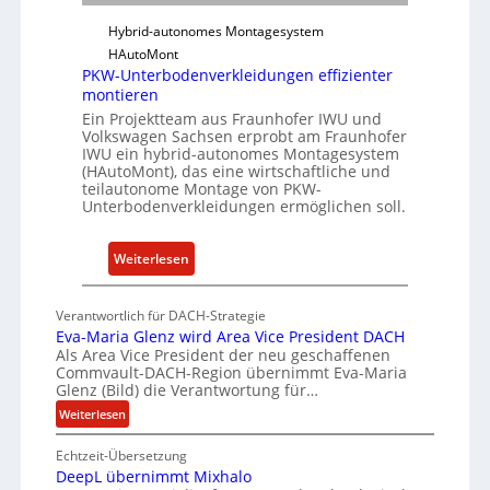
f
-
t
Hybrid-autonomes Montagesystem
I
w
HAutoMont
n
a
PKW-Unterbodenverkleidungen effizienter
s
r
montieren
t
e
Ein Projektteam aus Fraunhofer IWU und
i
Volkswagen Sachsen erprobt am Fraunhofer
u
t
IWU ein hybrid-autonomes Montagesystem
n
(HAutoMont), das eine wirtschaftliche und
u
d
teilautonome Montage von PKW-
t
Unterbodenverkleidungen ermöglichen soll.
K
e
I
e
:
Weiterlesen
n
P
t
K
w
Verantwortlich für DACH-Strategie
W
i
Eva-Maria Glenz wird Area Vice President DACH
-
Als Area Vice President der neu geschaffenen
c
Commvault-DACH-Region übernimmt Eva-Maria
U
k
Glenz (Bild) die Verantwortung für…
n
e
:
Weiterlesen
t
l
E
e
n
Echtzeit-Übersetzung
v
r
R
DeepL übernimmt Mixhalo
a
b