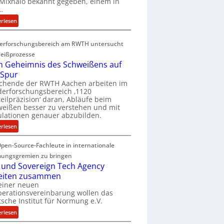
Mixhalo bekannt gegeben, einem in
a
…
r
:
erlesen
i
D
a
e
G
erforschungsbereich am RWTH untersucht
e
l
eißprozesse
p
e
 Geheimnis des Schweißens auf
L
n
 Spur
ü
z
schende der RWTH Aachen arbeiten im
b
w
erforschungsbereich ‚1120
e
eilpräzision‘ daran, Abläufe beim
i
r
eißen besser zu verstehen und mit
r
lationen genauer abzubilden.
n
d
i
:
erlesen
A
m
D
r
m
pen-Source-Fachleute in internationale
e
e
t
m
ungsgremien zu bringen
a
M
G
 und Sovereign Tech Agency
V
i
e
eiten zusammen
i
x
h
einer neuen
c
h
erationsvereinbarung wollen das
e
e
sche Institut für Normung e.V.
a
i
P
l
m
:
erlesen
r
o
n
D
e