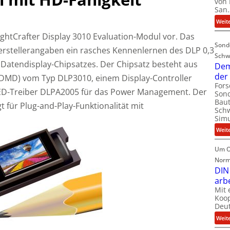
von 
San
Weit
ightCrafter Display 3010 Evaluation-Modul vor. Das
Sond
erstellerangaben ein rasches Kennenlernen des DLP 0,3
Schw
Datendisplay-Chipsatzes. Der Chipsatz besteht aus
Dem
der
 (DMD) vom Typ DLP3010, einem Display-Controller
For
D-Treiber DLPA2005 für das Power Management. Der
Sond
Baut
 für Plug-and-Play-Funktionalität mit
Schw
Simu
Weit
Um O
Norm
DIN
arb
Mit 
Koop
Deut
Weit