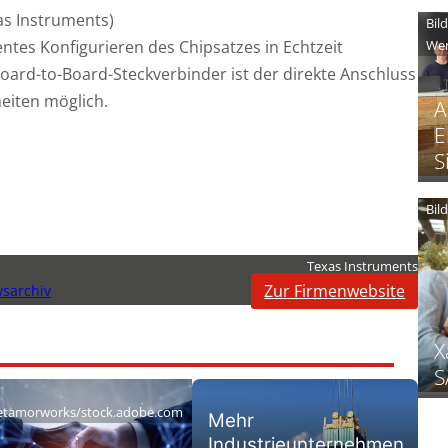
xas Instruments)
Bil
Wer
ientes Konfigurieren des Chipsatzes in Echtzeit
oard-to-Board-Steckverbinder ist der direkte Anschluss
heiten möglich.
A
E
S
Bil
Texas Instruments
Zur Firmenwebsite
sarchiv
X
S
tamorworks/stock.adobe.com
Mehr
Industrieunternehmen