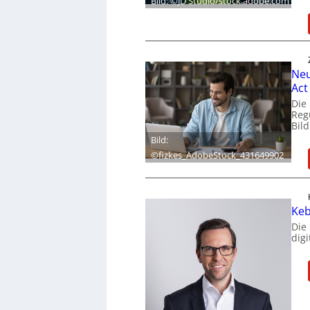
Bild: ©JD Studio/stock.adobe.com
Neu
Act
Die
Reg
Bil
Bild:
©fizkes_AdobeStock_431649902
Keb
Die
dig