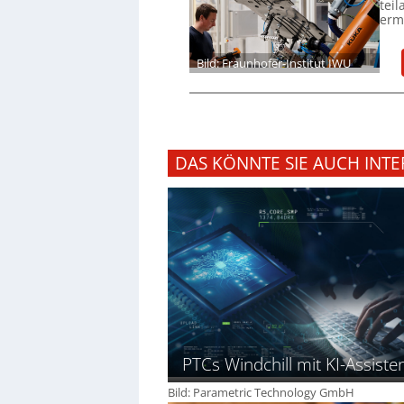
tei
ermö
Bild: Fraunhofer-Institut IWU
DAS KÖNNTE SIE AUCH INTE
PTCs Windchill mit KI-Assiste
Bild: Parametric Technology GmbH