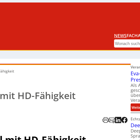
NEWS
FACHA
Search
Vera
ähigkeit
Eva
Pre
Als 
ges
mit HD-Fähigkeit
über
Ver
Weit
Echt
Dee
Deep
Spra
 mit HD-Fähigkeit