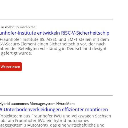
a
b
r
h
a
b
l
g
i
e
r
l
n
ü
Für mehr Souveränität
d
z
n
unhofer-Institute entwickeln RISC-V-Sicherheitschip
u
u
d
 Fraunhofer-Institute IIS, AISEC und EMFT stellen mit dem
n
C-V-Secure-Element einen Sicherheitschip vor, der nach
m
e
g
aben der Beteiligten vollständig in Deutschland designt
K
t
s
 gefertigt wurde.
I
G
a
-
e
n
:
Weiterlesen
E
s
g
F
i
c
e
r
n
h
b
a
s
ä
o
u
a
f
t
n
t
t
z
h
z
s
Hybrid-autonomes Montagesystem HAutoMont
u
o
-Unterbodenverkleidungen effizienter montieren
i
e
m
f
n
i
 Projektteam aus Fraunhofer IWU und Volkswagen Sachsen
C
robt am Fraunhofer IWU ein hybrid-autonomes
e
U
n
y
tagesystem (HAutoMont), das eine wirtschaftliche und
r
n
h