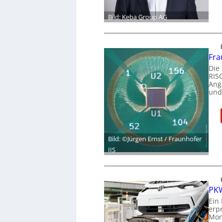
Bild: Keba Group AG
Fra
Die
RIS
Ang
und
Bild: ©Jürgen Ernst / Fraunhofer
IIS
PKW
Ein
erp
Mon