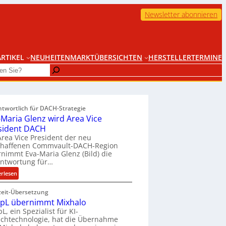
Newsletter abonnieren
RTIKEL
NEUHEITEN
MARKTÜBERSICHTEN
HERSTELLER
TERMINE
ntwortlich für DACH-Strategie
-Maria Glenz wird Area Vice
sident DACH
Area Vice President der neu
chaffenen Commvault-DACH-Region
nimmt Eva-Maria Glenz (Bild) die
antwortung für…
:
erlesen
E
zeit-Übersetzung
v
pL übernimmt Mixhalo
a
L, ein Spezialist für KI-
-
chtechnologie, hat die Übernahme
M