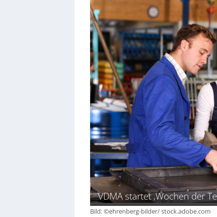
VDMA startet ‚Wochen der Te
Bild: ©ehrenberg-bilder/ stock.adobe.com