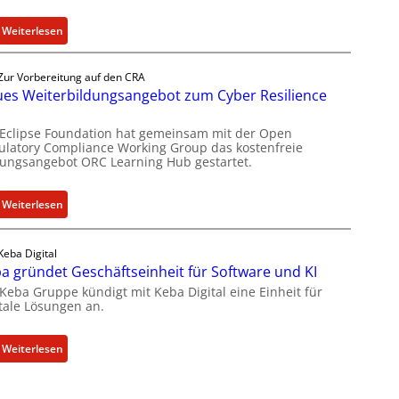
:
Weiterlesen
B
o
Zur Vorbereitung auf den CRA
x
es Weiterbildungsangebot zum Cyber Resilience
l
i
 Eclipse Foundation hat gemeinsam mit der Open
e
ulatory Compliance Working Group das kostenfreie
dungsangebot ORC Learning Hub gestartet.
f
e
r
:
Weiterlesen
t
N
a
e
Keba Digital
k
u
a gründet Geschäftseinheit für Software und KI
t
e
 Keba Gruppe kündigt mit Keba Digital eine Einheit für
u
s
itale Lösungen an.
e
W
l
e
l
:
Weiterlesen
i
e
K
t
Z
e
e