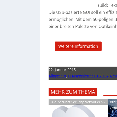
(Bild: Te
Die USB-basierte GUI soll ein effiz
ermöglichen. Mit dem 50-poligen B
einer breiten Palette von Optikein
Weitere Information
22. Januar 2015
Allgemein
,
ED-Newsletter 01 2015
,
New
MEHR ZUM THEMA
Bild: Secunet Security Networks AG
Bild:
©me