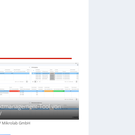
ektmanagement-Tool von
V
V Mikrolab GmbH